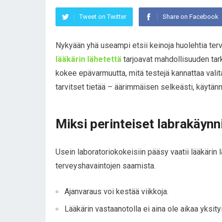
Tweet on Twitter
Share on Facebook
Nykyään yhä useampi etsii keinoja huolehtia ter
lääkärin lähetettä
tarjoavat mahdollisuuden tark
kokee epävarmuutta, mitä testejä kannattaa valita
tarvitset tietää – äärimmäisen selkeästi, käytänn
Miksi perinteiset labrakäynni
Usein laboratoriokokeisiin pääsy vaatii lääkärin 
terveyshavaintojen saamista.
Ajanvaraus voi kestää viikkoja.
Lääkärin vastaanotolla ei aina ole aikaa yksity