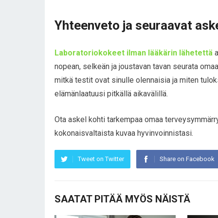
Yhteenveto ja seuraavat ask
Laboratoriokokeet ilman lääkärin lähetettä
a
nopean, selkeän ja joustavan tavan seurata omaa 
mitkä testit ovat sinulle olennaisia ja miten tulok
elämänlaatuusi pitkällä aikavälillä.
Ota askel kohti tarkempaa omaa terveysymmärrystä
kokonaisvaltaista kuvaa hyvinvoinnistasi.
Tweet on Twitter
Share on Facebook
SAATAT PITÄÄ MYÖS NÄISTÄ