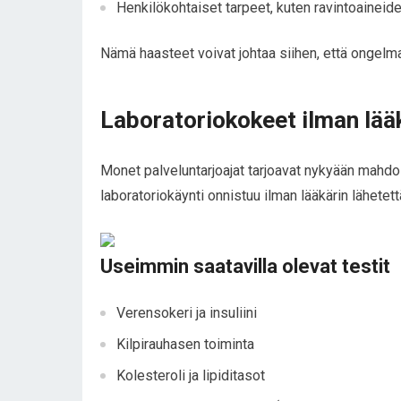
Henkilökohtaiset tarpeet, kuten ravintoaineide
Nämä haasteet voivat johtaa siihen, että ongelma
Laboratoriokokeet ilman lääk
Monet palveluntarjoajat tarjoavat nykyään mahdoll
laboratoriokäynti onnistuu ilman lääkärin lähetett
Useimmin saatavilla olevat testit
Verensokeri ja insuliini
Kilpirauhasen toiminta
Kolesteroli ja lipiditasot