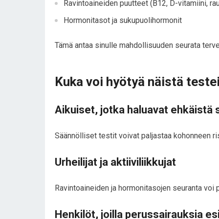
Ravintoaineiden puutteet (B12, D-vitamiini, rau
Hormonitasot ja sukupuolihormonit
Tämä antaa sinulle mahdollisuuden seurata tervey
Kuka voi hyötyä näistä teste
Aikuiset, jotka haluavat ehkäistä 
Säännölliset testit voivat paljastaa kohonneen ri
Urheilijat ja aktiiviliikkujat
Ravintoaineiden ja hormonitasojen seuranta voi p
Henkilöt, joilla perussairauksia e