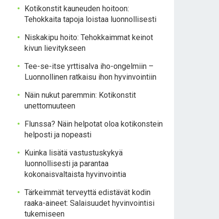
Kotikonstit kauneuden hoitoon:
Tehokkaita tapoja loistaa luonnollisesti
Niskakipu hoito: Tehokkaimmat keinot
kivun lievitykseen
Tee-se-itse yrttisalva iho-ongelmiin –
Luonnollinen ratkaisu ihon hyvinvointiin
Näin nukut paremmin: Kotikonstit
unettomuuteen
Flunssa? Näin helpotat oloa kotikonstein
helposti ja nopeasti
Kuinka lisätä vastustuskykyä
luonnollisesti ja parantaa
kokonaisvaltaista hyvinvointia
Tärkeimmät terveyttä edistävät kodin
raaka-aineet: Salaisuudet hyvinvointisi
tukemiseen