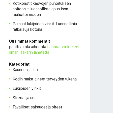
Kotikonstit kasvojen punoituksen
hoitoon – luonnollista apua ihon
rauhoittamiseen
Parhaat lukijoiden vinkit: Luonnollisia
ratkaisuja kotona
Uusimmat kommentit
pentti sirola
aiheesta
Laboratoriokokeet
ilman lääkärin lähetettä
Kategoriat
Kauneus ja iho
Kodin raaka-aineet terveyden tukena
Lukijoiden vinkit
Stressi ja uni
Tavalliset sairaudet ja oireet