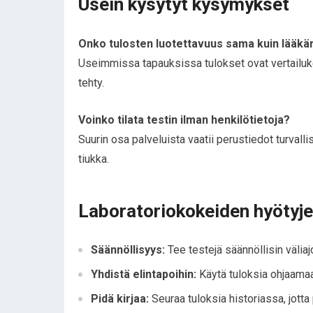
Usein kysytyt kysymykset
Onko tulosten luotettavuus sama kuin lääkäri
Useimmissa tapauksissa tulokset ovat vertailukel
tehty.
Voinko tilata testin ilman henkilötietoja?
Suurin osa palveluista vaatii perustiedot turvalli
tiukka.
Laboratoriokokeiden hyötyj
Säännöllisyys:
Tee testejä säännöllisin välia
Yhdistä elintapoihin:
Käytä tuloksia ohjaamaa
Pidä kirjaa:
Seuraa tuloksia historiassa, jott