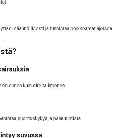
ta)
ttäsi säännöllisesti ja tunnistaa poikkeamat ajoissa.
istä?
sairauksia
skin ennen kuin oireita ilmenee.
arantaa suorituskykyä ja palautumista.
siintyy suvussa