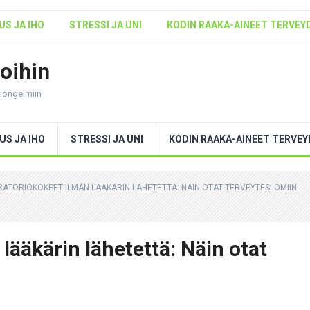
S JA IHO
STRESSI JA UNI
KODIN RAAKA-AINEET TERVEY
voihin
ntiongelmiin
US JA IHO
STRESSI JA UNI
KODIN RAAKA-AINEET TERVE
ATORIOKOKEET ILMAN LÄÄKÄRIN LÄHETETTÄ: NÄIN OTAT TERVEYTESI OMIIN
lääkärin lähetettä: Näin otat