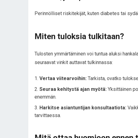
Perinnölliset riskitekijät, kuten diabetes tai syd
Miten tuloksia tulkitaan?
Tulosten ymmärtäminen voi tuntua aluksi hankalalt
seuraavat vinkit auttavat tulkinnassa:
Vertaa viitearvoihin:
Tarkista, ovatko tulokse
Seuraa kehitystä ajan myötä:
Yksittäinen po
enemmän.
Harkitse asiantuntijan konsultaatiota:
Vaikk
tarvittaessa.
Mitä ottaa huomioon ennen t