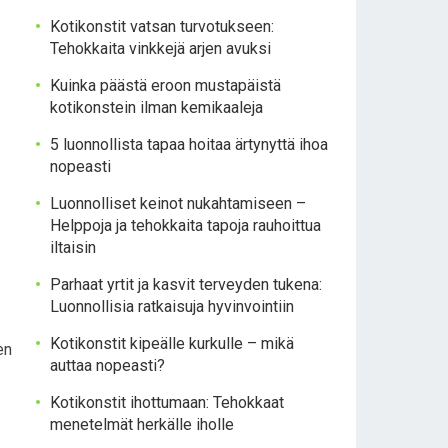
Kotikonstit vatsan turvotukseen:
Tehokkaita vinkkejä arjen avuksi
Kuinka päästä eroon mustapäistä
kotikonstein ilman kemikaaleja
5 luonnollista tapaa hoitaa ärtynyttä ihoa
nopeasti
Luonnolliset keinot nukahtamiseen –
Helppoja ja tehokkaita tapoja rauhoittua
iltaisin
Parhaat yrtit ja kasvit terveyden tukena:
Luonnollisia ratkaisuja hyvinvointiin
Kotikonstit kipeälle kurkulle – mikä
en
auttaa nopeasti?
Kotikonstit ihottumaan: Tehokkaat
menetelmät herkälle iholle