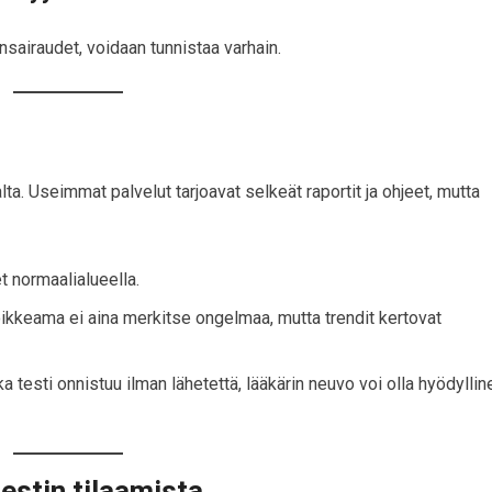
änsairaudet, voidaan tunnistaa varhain.
a. Useimmat palvelut tarjoavat selkeät raportit ja ohjeet, mutta
t normaalialueella.
ikkeama ei aina merkitse ongelmaa, mutta trendit kertovat
a testi onnistuu ilman lähetettä, lääkärin neuvo voi olla hyödyllin
estin tilaamista