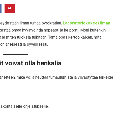
veydestään ilman turhaa byrokratiaa.
Laboratoriokokeet ilman
astaa omaa hyvinvointia nopeasti ja helposti. Moni kuitenkin
 ja miten tuloksia tulkitaan. Tämä opas kertoo kaiken, mitä
önläheisesti ja syvällisesti.
t voivat olla hankalia
lähetteen, mikä voi aiheuttaa turhautumista ja viivästyttää tärkeid
iskohtaiselle ohjeistukselle.