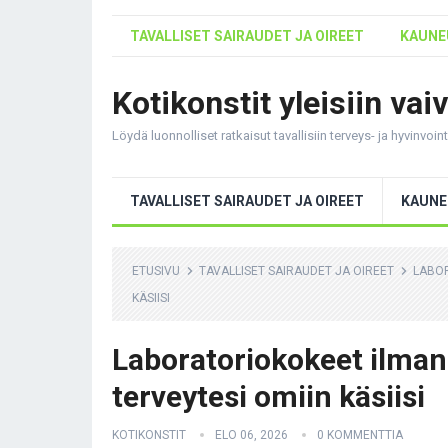
TAVALLISET SAIRAUDET JA OIREET
KAUNEU
Kotikonstit yleisiin vai
Löydä luonnolliset ratkaisut tavallisiin terveys- ja hyvinvoi
TAVALLISET SAIRAUDET JA OIREET
KAUNE
ETUSIVU
TAVALLISET SAIRAUDET JA OIREET
LABOR
KÄSIISI
Laboratoriokokeet ilman 
terveytesi omiin käsiisi
KOTIKONSTIT
ELO 06, 2026
0 KOMMENTTIA