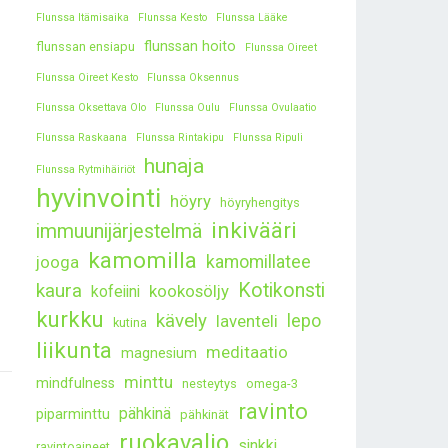
Flunssa Itämisaika
Flunssa Kesto
Flunssa Lääke
flunssan hoito
flunssan ensiapu
Flunssa Oireet
Flunssa Oireet Kesto
Flunssa Oksennus
Flunssa Oksettava Olo
Flunssa Oulu
Flunssa Ovulaatio
Flunssa Raskaana
Flunssa Rintakipu
Flunssa Ripuli
hunaja
Flunssa Rytmihäiriöt
hyvinvointi
höyry
höyryhengitys
inkivääri
immuunijärjestelmä
kamomilla
kamomillatee
jooga
kaura
Kotikonsti
kookosöljy
kofeiini
kurkku
kävely
lepo
laventeli
kutina
liikunta
meditaatio
magnesium
minttu
mindfulness
nesteytys
omega-3
ravinto
pähkinä
piparminttu
pähkinät
ruokavalio
sinkki
ravintoaineet