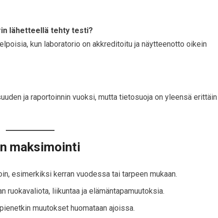
n lähetteellä tehty testi?
poisia, kun laboratorio on akkreditoitu ja näytteenotto oikein
suuden ja raportoinnin vuoksi, mutta tietosuoja on yleensä erittäin
en maksimointi
join, esimerkiksi kerran vuodessa tai tarpeen mukaan.
n ruokavaliota, liikuntaa ja elämäntapamuutoksia.
a pienetkin muutokset huomataan ajoissa.