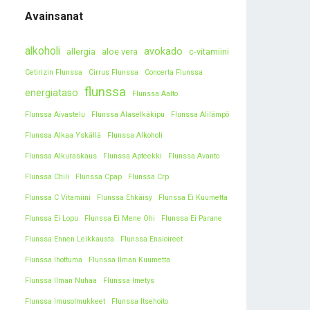
Avainsanat
alkoholi
avokado
allergia
aloe vera
c-vitamiini
Cetirizin Flunssa
Cirrus Flunssa
Concerta Flunssa
flunssa
energiataso
Flunssa Aalto
Flunssa Aivastelu
Flunssa Alaselkäkipu
Flunssa Alilämpö
Flunssa Alkaa Yskällä
Flunssa Alkoholi
Flunssa Alkuraskaus
Flunssa Apteekki
Flunssa Avanto
Flunssa Chili
Flunssa Cpap
Flunssa Crp
Flunssa C Vitamiini
Flunssa Ehkäisy
Flunssa Ei Kuumetta
Flunssa Ei Lopu
Flunssa Ei Mene Ohi
Flunssa Ei Parane
Flunssa Ennen Leikkausta
Flunssa Ensioireet
Flunssa Ihottuma
Flunssa Ilman Kuumetta
Flunssa Ilman Nuhaa
Flunssa Imetys
Flunssa Imusolmukkeet
Flunssa Itsehoito