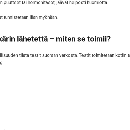
n puutteet tai hormonitasot, jäävät helposti huomiotta.
t tunnistetaan liian myöhään.
ärin lähetettä – miten se toimii?
isuuden tilata testit suoraan verkosta. Testit toimitetaan kotiin t
ä.