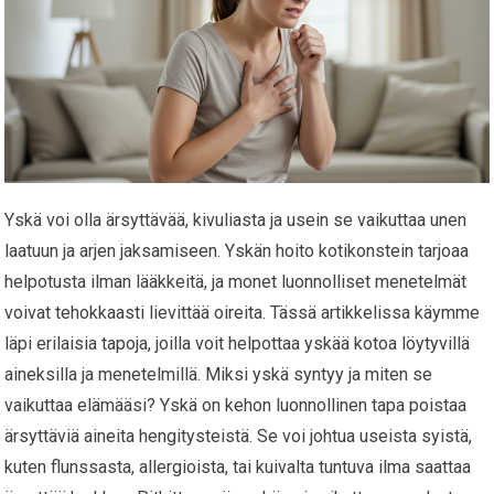
Yskä voi olla ärsyttävää, kivuliasta ja usein se vaikuttaa unen
laatuun ja arjen jaksamiseen. Yskän hoito kotikonstein tarjoaa
helpotusta ilman lääkkeitä, ja monet luonnolliset menetelmät
voivat tehokkaasti lievittää oireita. Tässä artikkelissa käymme
läpi erilaisia tapoja, joilla voit helpottaa yskää kotoa löytyvillä
aineksilla ja menetelmillä. Miksi yskä syntyy ja miten se
vaikuttaa elämääsi? Yskä on kehon luonnollinen tapa poistaa
ärsyttäviä aineita hengitysteistä. Se voi johtua useista syistä,
kuten flunssasta, allergioista, tai kuivalta tuntuva ilma saattaa