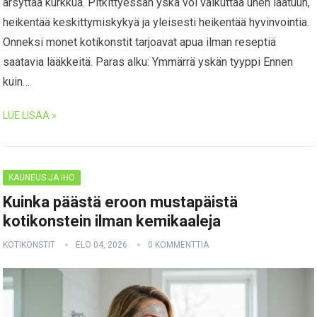
ärsyttää kurkkua. Pitkittyessän yskä voi vaikuttaa unen laatuun,
heikentää keskittymiskykyä ja yleisesti heikentää hyvinvointia.
Onneksi monet kotikonstit tarjoavat apua ilman reseptiä
saatavia lääkkeitä. Paras alku: Ymmärrä yskän tyyppi Ennen
kuin…
LUE LISÄÄ »
KAUNEUS JA IHO
Kuinka päästä eroon mustapäistä
kotikonstein ilman kemikaaleja
KOTIKONSTIT
ELO 04, 2026
0 KOMMENTTIA