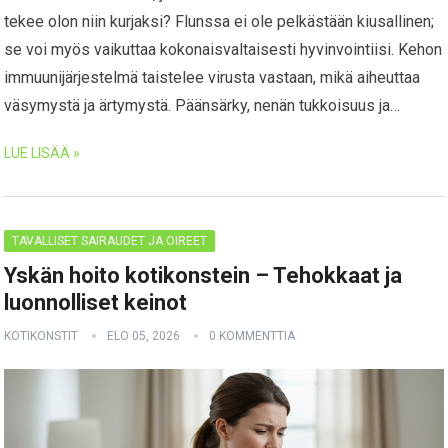
tekee olon niin kurjaksi? Flunssa ei ole pelkästään kiusallinen;
se voi myös vaikuttaa kokonaisvaltaisesti hyvinvointiisi. Kehon
immuunijärjestelmä taistelee virusta vastaan, mikä aiheuttaa
väsymystä ja ärtymystä. Päänsärky, nenän tukkoisuus ja…
LUE LISÄÄ »
TAVALLISET SAIRAUDET JA OIREET
Yskän hoito kotikonstein – Tehokkaat ja
luonnolliset keinot
KOTIKONSTIT
ELO 05, 2026
0 KOMMENTTIA