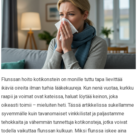
Flunssan hoito kotikonstein on monille tuttu tapa lievittää
ikäviä oireita ilman turhia lääkekuureja. Kun nenä vuotaa, kurkku
raapii ja voimat ovat kateissa, haluat löytää keinon, joka
oikeasti toimii – mieluiten heti. Tässä artikkelissa sukellamme
syvemmälle kuin tavanomaiset vinkkilistat ja paljastamme
tehokkaita ja vähemmän tunnettuja kotikonsteja, jotka voivat
todella vaikuttaa flunssan kulkuun. Miksi flunssa iskee aina