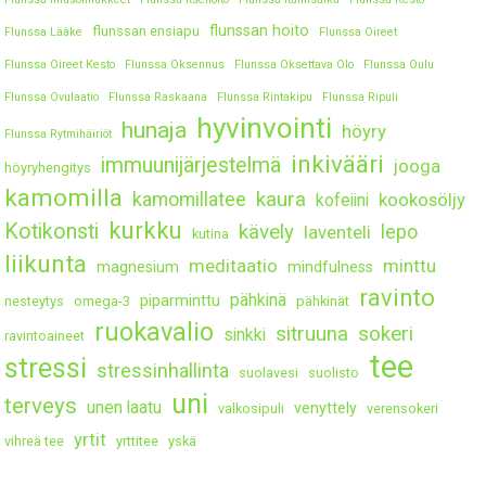
flunssan hoito
flunssan ensiapu
Flunssa Lääke
Flunssa Oireet
Flunssa Oireet Kesto
Flunssa Oksennus
Flunssa Oksettava Olo
Flunssa Oulu
Flunssa Ovulaatio
Flunssa Raskaana
Flunssa Rintakipu
Flunssa Ripuli
hyvinvointi
hunaja
höyry
Flunssa Rytmihäiriöt
inkivääri
immuunijärjestelmä
jooga
höyryhengitys
kamomilla
kaura
kamomillatee
kookosöljy
kofeiini
kurkku
Kotikonsti
kävely
lepo
laventeli
kutina
liikunta
meditaatio
minttu
magnesium
mindfulness
ravinto
pähkinä
piparminttu
nesteytys
omega-3
pähkinät
ruokavalio
sitruuna
sokeri
sinkki
ravintoaineet
tee
stressi
stressinhallinta
suolavesi
suolisto
uni
terveys
unen laatu
venyttely
valkosipuli
verensokeri
yrtit
vihreä tee
yrttitee
yskä