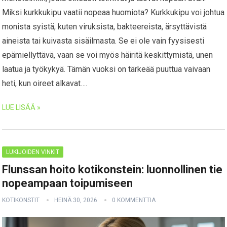
Miksi kurkkukipu vaatii nopeaa huomiota? Kurkkukipu voi johtua
monista syistä, kuten viruksista, bakteereista, ärsyttävistä
aineista tai kuivasta sisäilmasta. Se ei ole vain fyysisesti
epämiellyttävä, vaan se voi myös häiritä keskittymistä, unen
laatua ja työkykyä. Tämän vuoksi on tärkeää puuttua vaivaan
heti, kun oireet alkavat….
LUE LISÄÄ »
LUKIJOIDEN VINKIT
Flunssan hoito kotikonstein: luonnollinen tie
nopeampaan toipumiseen
KOTIKONSTIT
HEINÄ 30, 2026
0 KOMMENTTIA