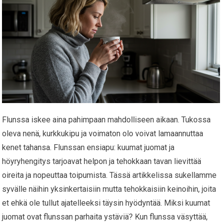
Flunssa iskee aina pahimpaan mahdolliseen aikaan. Tukossa
oleva nenä, kurkkukipu ja voimaton olo voivat lamaannuttaa
kenet tahansa. Flunssan ensiapu: kuumat juomat ja
höyryhengitys tarjoavat helpon ja tehokkaan tavan lievittää
oireita ja nopeuttaa toipumista. Tässä artikkelissa sukellamme
syvälle näihin yksinkertaisiin mutta tehokkaisiin keinoihin, joita
et ehkä ole tullut ajatelleeksi täysin hyödyntää. Miksi kuumat
juomat ovat flunssan parhaita ystäviä? Kun flunssa väsyttää,