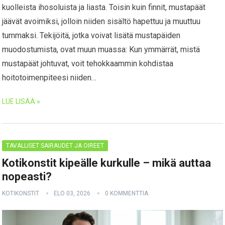
kuolleista ihosoluista ja liasta. Toisin kuin finnit, mustapäät
jäävät avoimiksi, jolloin niiden sisältö hapettuu ja muuttuu
tummaksi. Tekijöitä, jotka voivat lisätä mustapäiden
muodostumista, ovat muun muassa: Kun ymmärrät, mistä
mustapäät johtuvat, voit tehokkaammin kohdistaa
hoitotoimenpiteesi niiden…
LUE LISÄÄ »
TAVALLISET SAIRAUDET JA OIREET
Kotikonstit kipeälle kurkulle – mikä auttaa
nopeasti?
KOTIKONSTIT
ELO 03, 2026
0 KOMMENTTIA