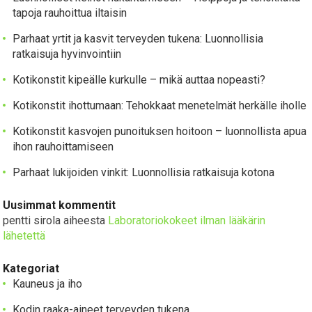
tapoja rauhoittua iltaisin
Parhaat yrtit ja kasvit terveyden tukena: Luonnollisia
ratkaisuja hyvinvointiin
Kotikonstit kipeälle kurkulle – mikä auttaa nopeasti?
Kotikonstit ihottumaan: Tehokkaat menetelmät herkälle iholle
Kotikonstit kasvojen punoituksen hoitoon – luonnollista apua
ihon rauhoittamiseen
Parhaat lukijoiden vinkit: Luonnollisia ratkaisuja kotona
Uusimmat kommentit
pentti sirola
aiheesta
Laboratoriokokeet ilman lääkärin
lähetettä
Kategoriat
Kauneus ja iho
Kodin raaka-aineet terveyden tukena