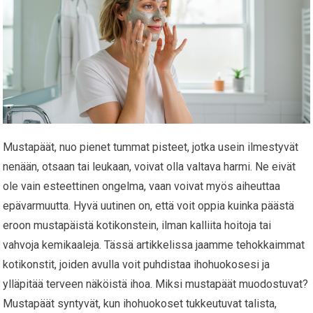
Mustapäät, nuo pienet tummat pisteet, jotka usein ilmestyvät
nenään, otsaan tai leukaan, voivat olla valtava harmi. Ne eivät
ole vain esteettinen ongelma, vaan voivat myös aiheuttaa
epävarmuutta. Hyvä uutinen on, että voit oppia kuinka päästä
eroon mustapäistä kotikonstein, ilman kalliita hoitoja tai
vahvoja kemikaaleja. Tässä artikkelissa jaamme tehokkaimmat
kotikonstit, joiden avulla voit puhdistaa ihohuokosesi ja
ylläpitää terveen näköistä ihoa. Miksi mustapäät muodostuvat?
Mustapäät syntyvät, kun ihohuokoset tukkeutuvat talista,