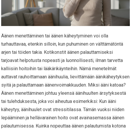
Äänen menettäminen tai äänen käheytyminen voi olla
turhauttavaa, etenkin silloin, kun puhuminen on välttämätöntä
arjen tai töiden takia. Kotikonstit äänen palauttamiseksi
tarjoavat helpotusta nopeasti ja luonnollisesti, ilman tarvetta
kalliisiin hoitoihin tai lääkärikäynteihin. Nämä menetelmät
auttavat rauhoittamaan äänihuulia, lievittämään äänikäheytyksen
syitä ja palauttamaan äänenvoimakkuuden. Miksi ääni katoaa?
Äänen menettäminen johtuu yleensä äänihuulten ärsytyksestä
tai tulehduksesta, joka voi aiheutua esimerkiksi: Kun ääni
käheytyy, äänihuulet ovat stressitilassa. Tämän vuoksi niiden
lepääminen ja hellävarainen hoito ovat avainasemassa äänen
palautumisessa. Kuinka nopeuttaa äänen palautumista kotona