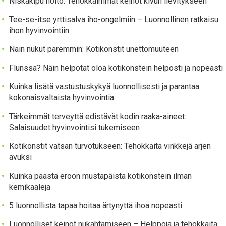
Niskakipu hoito: Tehokkaimmat keinot kivun lievitykseen
Tee-se-itse yrttisalva iho-ongelmiin – Luonnollinen ratkaisu
ihon hyvinvointiin
Näin nukut paremmin: Kotikonstit unettomuuteen
Flunssa? Näin helpotat oloa kotikonstein helposti ja nopeasti
Kuinka lisätä vastustuskykyä luonnollisesti ja parantaa
kokonaisvaltaista hyvinvointia
Tärkeimmät terveyttä edistävät kodin raaka-aineet:
Salaisuudet hyvinvointisi tukemiseen
Kotikonstit vatsan turvotukseen: Tehokkaita vinkkejä arjen
avuksi
Kuinka päästä eroon mustapäistä kotikonstein ilman
kemikaaleja
5 luonnollista tapaa hoitaa ärtynyttä ihoa nopeasti
Luonnolliset keinot nukahtamiseen – Helppoja ja tehokkaita