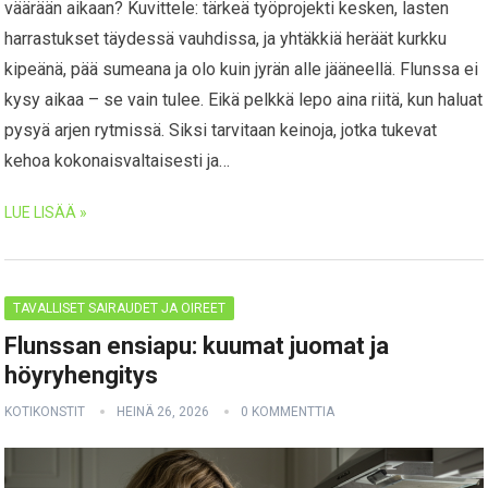
väärään aikaan? Kuvittele: tärkeä työprojekti kesken, lasten
harrastukset täydessä vauhdissa, ja yhtäkkiä heräät kurkku
kipeänä, pää sumeana ja olo kuin jyrän alle jääneellä. Flunssa ei
kysy aikaa – se vain tulee. Eikä pelkkä lepo aina riitä, kun haluat
pysyä arjen rytmissä. Siksi tarvitaan keinoja, jotka tukevat
kehoa kokonaisvaltaisesti ja…
LUE LISÄÄ »
TAVALLISET SAIRAUDET JA OIREET
Flunssan ensiapu: kuumat juomat ja
höyryhengitys
KOTIKONSTIT
HEINÄ 26, 2026
0 KOMMENTTIA