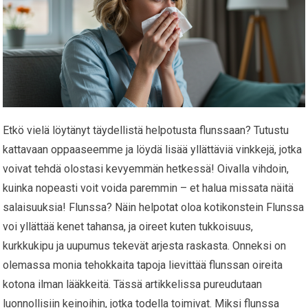
Etkö vielä löytänyt täydellistä helpotusta flunssaan? Tutustu
kattavaan oppaaseemme ja löydä lisää yllättäviä vinkkejä, jotka
voivat tehdä olostasi kevyemmän hetkessä! Oivalla vihdoin,
kuinka nopeasti voit voida paremmin – et halua missata näitä
salaisuuksia! Flunssa? Näin helpotat oloa kotikonstein Flunssa
voi yllättää kenet tahansa, ja oireet kuten tukkoisuus,
kurkkukipu ja uupumus tekevät arjesta raskasta. Onneksi on
olemassa monia tehokkaita tapoja lievittää flunssan oireita
kotona ilman lääkkeitä. Tässä artikkelissa pureudutaan
luonnollisiin keinoihin, jotka todella toimivat. Miksi flunssa