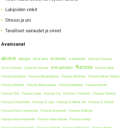
Lukijoiden vinkit
Stressi ja uni
Tavalliset sairaudet ja oireet
Avainsanat
alkoholi
avokado
allergia
aloe vera
c-vitamiini
Cetirizin Flunssa
flunssa
energiataso
Cirrus Flunssa
Concerta Flunssa
Flunssa Aalto
Flunssa Aivastelu
Flunssa Alaselkäkipu
Flunssa Alilämpö
Flunssa Alkaa Yskällä
Flunssa Alkoholi
Flunssa Alkuraskaus
Flunssa Apteekki
Flunssa Avanto
Flunssa Chili
Flunssa Cpap
Flunssa Crp
Flunssa C Vitamiini
Flunssa Ehkäisy
Flunssa Ei Kuumetta
Flunssa Ei Lopu
Flunssa Ei Mene Ohi
Flunssa Ei Parane
Flunssa Ennen Leikkausta
Flunssa Ensioireet
Flunssa Ihottuma
Flunssa Ilman Kuumetta
Flunssa Ilman Nuhaa
Flunssa Imetys
Flunssa Imusolmukkeet
Flunssa Itsehoito
Flunssa Itämisaika
Flunssa Kesto