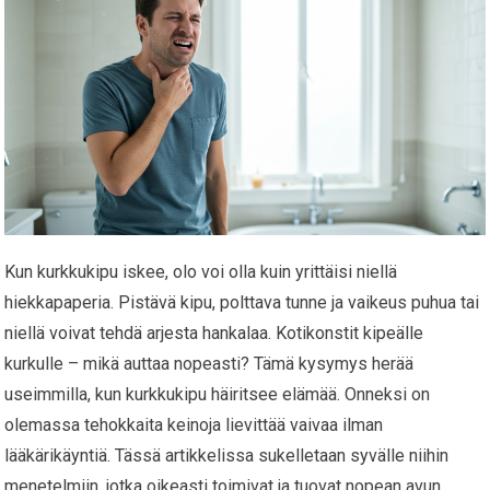
Kun kurkkukipu iskee, olo voi olla kuin yrittäisi niellä
hiekkapaperia. Pistävä kipu, polttava tunne ja vaikeus puhua tai
niellä voivat tehdä arjesta hankalaa. Kotikonstit kipeälle
kurkulle – mikä auttaa nopeasti? Tämä kysymys herää
useimmilla, kun kurkkukipu häiritsee elämää. Onneksi on
olemassa tehokkaita keinoja lievittää vaivaa ilman
lääkärikäyntiä. Tässä artikkelissa sukelletaan syvälle niihin
menetelmiin, jotka oikeasti toimivat ja tuovat nopean avun.