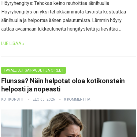
Höyryhengitys: Tehokas keino rauhoittaa äänihuulia
Höyryhengitys on yksi tehokkaimmista tavoista kosteuttaa
äänihuulia ja helpottaa äänen palautumista. Lämmin höyry
auttaa avaamaan tukkeutuneita hengitysteitä ja lievittää…
LUE LISÄÄ »
TAVALLISET SAIRAUDET JA OIREET
Flunssa? Näin helpotat oloa kotikonstein
helposti ja nopeasti
KOTIKONSTIT
ELO 05, 2026
0 KOMMENTTIA