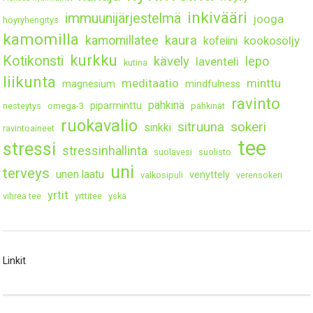
inkivääri
immuunijärjestelmä
jooga
höyryhengitys
kamomilla
kaura
kamomillatee
kookosöljy
kofeiini
kurkku
Kotikonsti
kävely
lepo
laventeli
kutina
liikunta
meditaatio
minttu
magnesium
mindfulness
ravinto
pähkinä
piparminttu
nesteytys
omega-3
pähkinät
ruokavalio
sitruuna
sokeri
sinkki
ravintoaineet
tee
stressi
stressinhallinta
suolavesi
suolisto
uni
terveys
unen laatu
venyttely
valkosipuli
verensokeri
yrtit
vihreä tee
yrttitee
yskä
Linkit