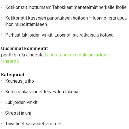
Kotikonstit ihottumaan: Tehokkaat menetelmät herkälle iholle
Kotikonstit kasvojen punoituksen hoitoon – luonnollista apua
ihon rauhoittamiseen
Parhaat lukijoiden vinkit: Luonnollisia ratkaisuja kotona
Uusimmat kommentit
pentti sirola
aiheesta
Laboratoriokokeet ilman lääkärin
lähetettä
Kategoriat
Kauneus ja iho
Kodin raaka-aineet terveyden tukena
Lukijoiden vinkit
Stressi ja uni
Tavalliset sairaudet ja oireet