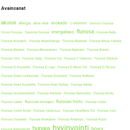
Avainsanat
alkoholi
avokado
allergia
aloe vera
c-vitamiini
Cetirizin Flunssa
flunssa
energiataso
Cirrus Flunssa
Concerta Flunssa
Flunssa Aalto
Flunssa Aivastelu
Flunssa Alaselkäkipu
Flunssa Alilämpö
Flunssa Alkaa Yskällä
Flunssa Alkoholi
Flunssa Alkuraskaus
Flunssa Apteekki
Flunssa Avanto
Flunssa Chili
Flunssa Cpap
Flunssa Crp
Flunssa C Vitamiini
Flunssa Ehkäisy
Flunssa Ei Kuumetta
Flunssa Ei Lopu
Flunssa Ei Mene Ohi
Flunssa Ei Parane
Flunssa Ennen Leikkausta
Flunssa Ensioireet
Flunssa Ihottuma
Flunssa Ilman Kuumetta
Flunssa Ilman Nuhaa
Flunssa Imetys
Flunssa Imusolmukkeet
Flunssa Itsehoito
Flunssa Itämisaika
Flunssa Kesto
flunssan hoito
flunssan ensiapu
Flunssa Lääke
Flunssa Oireet
Flunssa Oireet Kesto
Flunssa Oksennus
Flunssa Oksettava Olo
Flunssa Oulu
Flunssa Ovulaatio
Flunssa Raskaana
Flunssa Rintakipu
Flunssa Ripuli
hyvinvointi
hunaja
höyry
Flunssa Rytmihäiriöt