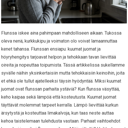
Flunssa iskee aina pahimpaan mahdolliseen aikaan. Tukossa
oleva nenä, kurkkukipu ja voimaton olo voivat lamaannuttaa
kenet tahansa. Flunssan ensiapu: kuumat juomat ja
höyryhengitys tarjoavat helpon ja tehokkaan tavan lievittää
oireita ja nopeuttaa toipumista. Tässä artikkelissa sukellamme
syvälle näihin yksinkertaisiin mutta tehokkaisiin keinoihin, joita
et ehkä ole tullut ajatelleeksi täysin hyödyntää. Miksi kuumat
juomat ovat flunssan parhaita ystäviä? Kun flunssa väsyttää,
keho kaipaa sekä lämpöä että kosteutusta. Kuumat juomat
täyttävät molemmat tarpeet kerralla. Lämpö lievittää kurkun
ärsytystä ja kosteuttaa limakalvoja, kun taas neste auttaa
kehoa taistelemaan tulehdusta vastaan. Parhaat vaihtoehdot