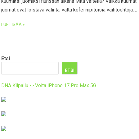
kuumiksi juomiksi flunssan aikana Mitä vältellä? Vaikka kuumat
juomat ovat loistava valinta, vältä kofeiinipitoisia vaihtoehtoja,…
LUE LISÄÄ »
Etsi
ETSI
DNA Kilpailu -> Voita iPhone 17 Pro Max 5G