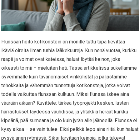
Flunssan hoito kotikonstein on monille tuttu tapa lievittää
ikäviä oireita ilman turhia lääkekuureja. Kun nenä vuotaa, kurkku
raapii ja voimat ovat kateissa, haluat löytää keinon, joka
oikeasti toimii – mieluiten heti. Tässä artikkelissa sukellamme
syvemmälle kuin tavanomaiset vinkkilistat ja paljastamme
tehokkaita ja vähemmän tunnettuja kotikonsteja, jotka voivat
todella vaikuttaa flunssan kulkuun. Miksi flunssa iskee aina
väärään aikaan? Kuvittele: tärkeä työprojekti kesken, lasten
harrastukset täydessä vauhdissa, ja yhtäkkiä heräät kurkku
kipeänä, pää sumeana ja olo kuin jyrän alle jääneellä. Flunssa ei
kysy aikaa – se vain tulee. Eikä pelkkä lepo aina riitä, kun haluat
pysyä arjen rytmissä. Siksi tarvitaan keinoja, jotka tukevat