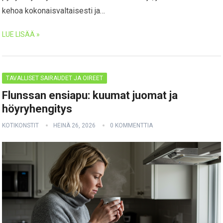
kehoa kokonaisvaltaisesti ja…
LUE LISÄÄ »
TAVALLISET SAIRAUDET JA OIREET
Flunssan ensiapu: kuumat juomat ja
höyryhengitys
KOTIKONSTIT
HEINÄ 26, 2026
0 KOMMENTTIA