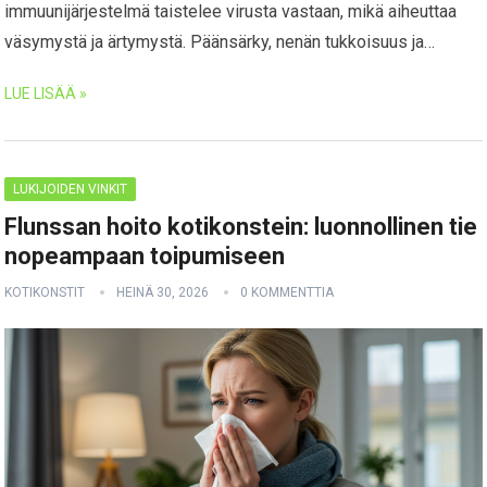
immuunijärjestelmä taistelee virusta vastaan, mikä aiheuttaa
väsymystä ja ärtymystä. Päänsärky, nenän tukkoisuus ja…
LUE LISÄÄ »
LUKIJOIDEN VINKIT
Flunssan hoito kotikonstein: luonnollinen tie
nopeampaan toipumiseen
KOTIKONSTIT
HEINÄ 30, 2026
0 KOMMENTTIA