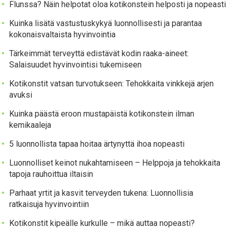
Flunssa? Näin helpotat oloa kotikonstein helposti ja nopeasti
Kuinka lisätä vastustuskykyä luonnollisesti ja parantaa
kokonaisvaltaista hyvinvointia
Tärkeimmät terveyttä edistävät kodin raaka-aineet:
Salaisuudet hyvinvointisi tukemiseen
Kotikonstit vatsan turvotukseen: Tehokkaita vinkkejä arjen
avuksi
Kuinka päästä eroon mustapäistä kotikonstein ilman
kemikaaleja
5 luonnollista tapaa hoitaa ärtynyttä ihoa nopeasti
Luonnolliset keinot nukahtamiseen – Helppoja ja tehokkaita
tapoja rauhoittua iltaisin
Parhaat yrtit ja kasvit terveyden tukena: Luonnollisia
ratkaisuja hyvinvointiin
Kotikonstit kipeälle kurkulle – mikä auttaa nopeasti?