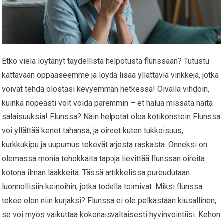
Etkö vielä löytänyt täydellistä helpotusta flunssaan? Tutustu
kattavaan oppaaseemme ja löydä lisää yllättäviä vinkkejä, jotka
voivat tehdä olostasi kevyemmän hetkessä! Oivalla vihdoin,
kuinka nopeasti voit voida paremmin – et halua missata näitä
salaisuuksia! Flunssa? Näin helpotat oloa kotikonstein Flunssa
voi yllättää kenet tahansa, ja oireet kuten tukkoisuus,
kurkkukipu ja uupumus tekevät arjesta raskasta. Onneksi on
olemassa monia tehokkaita tapoja lievittää flunssan oireita
kotona ilman lääkkeitä. Tässä artikkelissa pureudutaan
luonnollisiin keinoihin, jotka todella toimivat. Miksi flunssa
tekee olon niin kurjaksi? Flunssa ei ole pelkästään kiusallinen;
se voi myös vaikuttaa kokonaisvaltaisesti hyvinvointiisi. Kehon