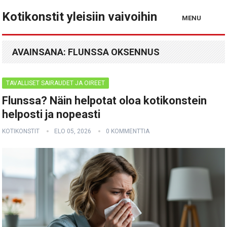
Kotikonstit yleisiin vaivoihin
MENU
AVAINSANA:
FLUNSSA OKSENNUS
TAVALLISET SAIRAUDET JA OIREET
Flunssa? Näin helpotat oloa kotikonstein
helposti ja nopeasti
KOTIKONSTIT
ELO 05, 2026
0 KOMMENTTIA