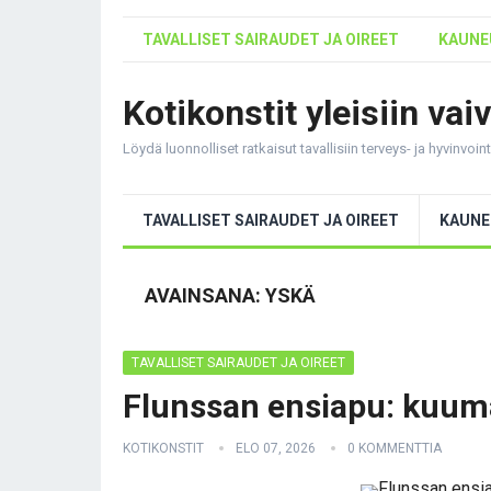
TAVALLISET SAIRAUDET JA OIREET
KAUNEU
Kotikonstit yleisiin vai
Löydä luonnolliset ratkaisut tavallisiin terveys- ja hyvinvoi
TAVALLISET SAIRAUDET JA OIREET
KAUNE
AVAINSANA:
YSKÄ
TAVALLISET SAIRAUDET JA OIREET
Flunssan ensiapu: kuuma
KOTIKONSTIT
ELO 07, 2026
0 KOMMENTTIA