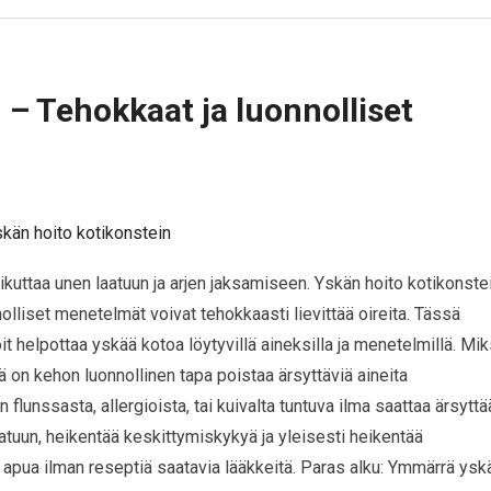
 – Tehokkaat ja luonnolliset
vaikuttaa unen laatuun ja arjen jaksamiseen. Yskän hoito kotikonste
nolliset menetelmät voivat tehokkaasti lievittää oireita. Tässä
oit helpottaa yskää kotoa löytyvillä aineksilla ja menetelmillä. Mik
 on kehon luonnollinen tapa poistaa ärsyttäviä aineita
 flunssasta, allergioista, tai kuivalta tuntuva ilma saattaa ärsyttä
aatuun, heikentää keskittymiskykyä ja yleisesti heikentää
t apua ilman reseptiä saatavia lääkkeitä. Paras alku: Ymmärrä ysk