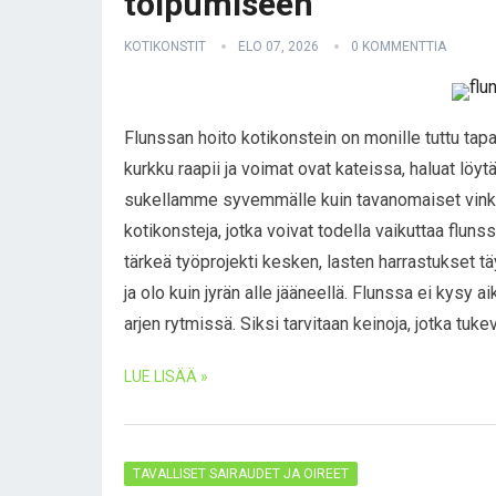
toipumiseen
KOTIKONSTIT
ELO 07, 2026
0 KOMMENTTIA
Flunssan hoito kotikonstein on monille tuttu tapa 
kurkku raapii ja voimat ovat kateissa, haluat löyt
sukellamme syvemmälle kuin tavanomaiset vinkki
kotikonsteja, jotka voivat todella vaikuttaa fluns
tärkeä työprojekti kesken, lasten harrastukset 
ja olo kuin jyrän alle jääneellä. Flunssa ei kysy a
arjen rytmissä. Siksi tarvitaan keinoja, jotka tuk
LUE LISÄÄ »
TAVALLISET SAIRAUDET JA OIREET