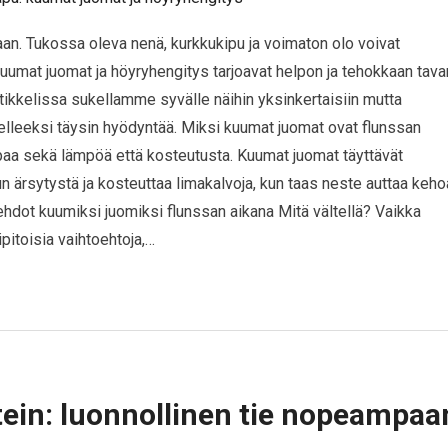
n. Tukossa oleva nenä, kurkkukipu ja voimaton olo voivat
uumat juomat ja höyryhengitys tarjoavat helpon ja tehokkaan tava
artikkelissa sukellamme syvälle näihin yksinkertaisiin mutta
jatelleeksi täysin hyödyntää. Miksi kuumat juomat ovat flunssan
ipaa sekä lämpöä että kosteutusta. Kuumat juomat täyttävät
n ärsytystä ja kosteuttaa limakalvoja, kun taas neste auttaa keho
ehdot kuumiksi juomiksi flunssan aikana Mitä vältellä? Vaikka
ipitoisia vaihtoehtoja,…
tein: luonnollinen tie nopeampaa