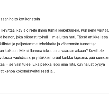
lievittää ikäviä oireita ilman turhia lääkekuureja. Kun nenä vuotaa,
ää keinon, joka oikeasti toimii – mieluiten heti. Tässä artikkelissa
listat ja paljastamme tehokkaita ja vähemmän tunnettuja
san kulkuun. Miksi flunssa iskee aina väärään aikaan? Kuvittele:
täydessä vauhdissa, ja yhtäkkiä heräät kurkku kipeänä, pää sumea
ikaa – se vain tulee. Eikä pelkkä lepo aina riitä, kun haluat pysyä
evat kehoa kokonaisvaltaisesti ja…