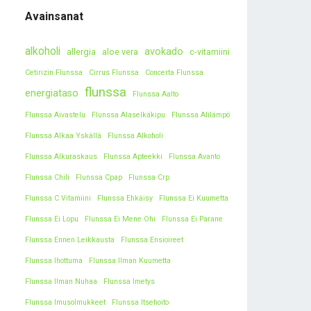
Avainsanat
alkoholi
avokado
allergia
aloe vera
c-vitamiini
Cetirizin Flunssa
Cirrus Flunssa
Concerta Flunssa
flunssa
energiataso
Flunssa Aalto
Flunssa Aivastelu
Flunssa Alaselkäkipu
Flunssa Alilämpö
Flunssa Alkaa Yskällä
Flunssa Alkoholi
Flunssa Alkuraskaus
Flunssa Apteekki
Flunssa Avanto
Flunssa Chili
Flunssa Cpap
Flunssa Crp
Flunssa C Vitamiini
Flunssa Ehkäisy
Flunssa Ei Kuumetta
Flunssa Ei Lopu
Flunssa Ei Mene Ohi
Flunssa Ei Parane
Flunssa Ennen Leikkausta
Flunssa Ensioireet
Flunssa Ihottuma
Flunssa Ilman Kuumetta
Flunssa Ilman Nuhaa
Flunssa Imetys
Flunssa Imusolmukkeet
Flunssa Itsehoito