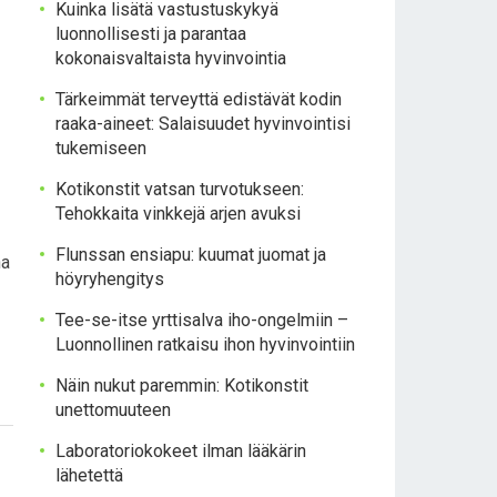
Kuinka lisätä vastustuskykyä
luonnollisesti ja parantaa
kokonaisvaltaista hyvinvointia
Tärkeimmät terveyttä edistävät kodin
raaka-aineet: Salaisuudet hyvinvointisi
tukemiseen
Kotikonstit vatsan turvotukseen:
Tehokkaita vinkkejä arjen avuksi
Flunssan ensiapu: kuumat juomat ja
na
höyryhengitys
Tee-se-itse yrttisalva iho-ongelmiin –
Luonnollinen ratkaisu ihon hyvinvointiin
Näin nukut paremmin: Kotikonstit
unettomuuteen
Laboratoriokokeet ilman lääkärin
lähetettä