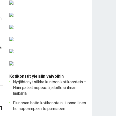
n
a
Kotikonstit yleisiin vaivoihin
Nyrjähtänyt nilkka kuntoon kotikonstein –
Näin palaat nopeasti jaloillesi ilman
lääkäriä
Flunssan hoito kotikonstein: luonnollinen
n
tie nopeampaan toipumiseen