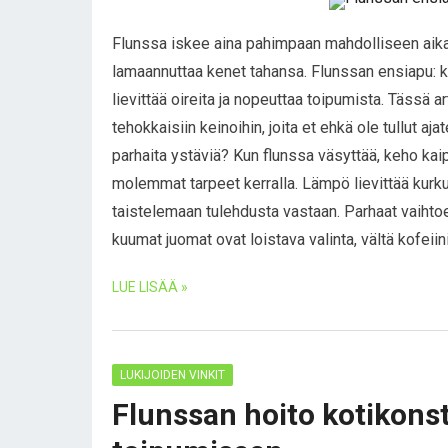
Flunssa iskee aina pahimpaan mahdolliseen aikaa
lamaannuttaa kenet tahansa. Flunssan ensiapu: k
lievittää oireita ja nopeuttaa toipumista. Tässä 
tehokkaisiin keinoihin, joita et ehkä ole tullut a
parhaita ystäviä? Kun flunssa väsyttää, keho ka
molemmat tarpeet kerralla. Lämpö lievittää kurku
taistelemaan tulehdusta vastaan. Parhaat vaihto
kuumat juomat ovat loistava valinta, vältä kofeiin
LUE LISÄÄ »
LUKIJOIDEN VINKIT
Flunssan hoito kotikons