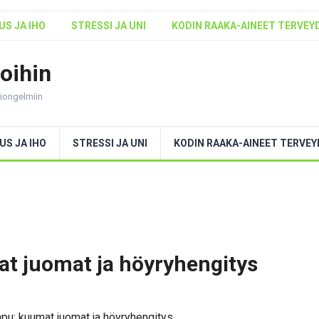
S JA IHO
STRESSI JA UNI
KODIN RAAKA-AINEET TERVEY
voihin
ntiongelmiin
US JA IHO
STRESSI JA UNI
KODIN RAAKA-AINEET TERVE
t juomat ja höyryhengitys