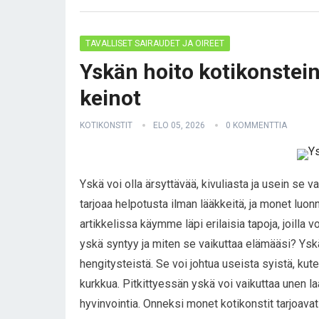
TAVALLISET SAIRAUDET JA OIREET
Yskän hoito kotikonstein
keinot
KOTIKONSTIT
ELO 05, 2026
0 KOMMENTTIA
Yskä voi olla ärsyttävää, kivuliasta ja usein se 
tarjoaa helpotusta ilman lääkkeitä, ja monet luon
artikkelissa käymme läpi erilaisia tapoja, joilla v
yskä syntyy ja miten se vaikuttaa elämääsi? Yskä
hengitysteistä. Se voi johtua useista syistä, kuten
kurkkua. Pitkittyessän yskä voi vaikuttaa unen l
hyvinvointia. Onneksi monet kotikonstit tarjoava