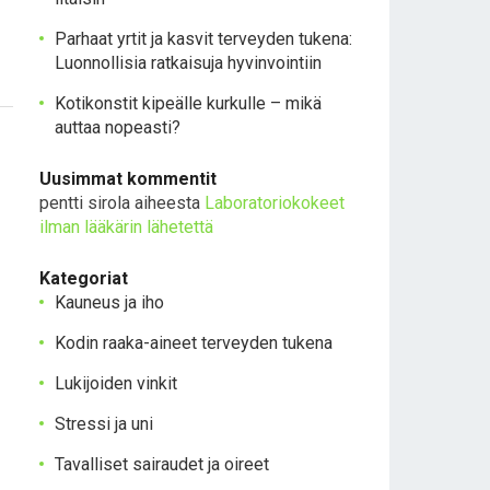
Parhaat yrtit ja kasvit terveyden tukena:
Luonnollisia ratkaisuja hyvinvointiin
Kotikonstit kipeälle kurkulle – mikä
auttaa nopeasti?
Uusimmat kommentit
pentti sirola
aiheesta
Laboratoriokokeet
ilman lääkärin lähetettä
Kategoriat
Kauneus ja iho
Kodin raaka-aineet terveyden tukena
Lukijoiden vinkit
Stressi ja uni
Tavalliset sairaudet ja oireet