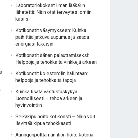
Laboratoriokokeet ilman lääkärin
lähetettä: Näin otat terveytesi omiin
käsiisi
Kotikonstit väsymykseen: Kuinka
päihittää jatkuva uupumus ja saada
energiasi takaisin
Kotikonstit äänen palauttamiseksi:
Helppoja ja tehokkaita vinkkejä arkeen
–
ja
Kotikonstit kolesterolin hallintaan:
helppoja ja tehokkaita tapoja
a
Kuinka lisätä vastustuskykyä
luonnollisesti – tehoa arkeen ja
hyvinvointiin
Selkäkipu hoito kotikonsti – Näin voit
lievittää kipua tehokkaasti
Auringonpolttaman ihon hoito kotona: