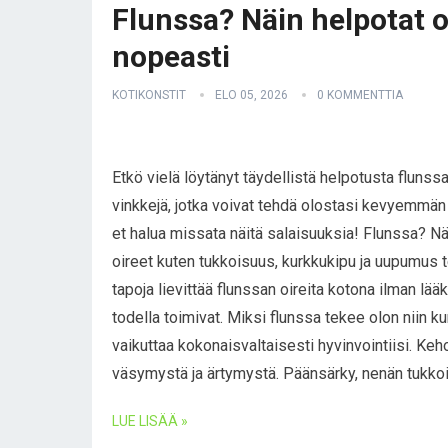
Flunssa? Näin helpotat o
nopeasti
KOTIKONSTIT
ELO 05, 2026
0 KOMMENTTIA
Etkö vielä löytänyt täydellistä helpotusta fluns
vinkkejä, jotka voivat tehdä olostasi kevyemmän
et halua missata näitä salaisuuksia! Flunssa? Näi
oireet kuten tukkoisuus, kurkkukipu ja uupumus 
tapoja lievittää flunssan oireita kotona ilman lää
todella toimivat. Miksi flunssa tekee olon niin k
vaikuttaa kokonaisvaltaisesti hyvinvointiisi. Keh
väsymystä ja ärtymystä. Päänsärky, nenän tukko
LUE LISÄÄ »