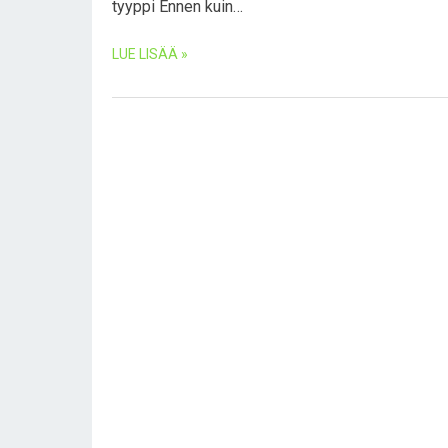
tyyppi Ennen kuin…
LUE LISÄÄ »