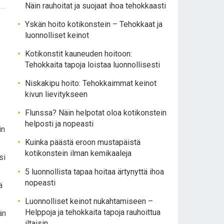
Näin rauhoitat ja suojaat ihoa tehokkaasti
Yskän hoito kotikonstein – Tehokkaat ja
luonnolliset keinot
Kotikonstit kauneuden hoitoon:
Tehokkaita tapoja loistaa luonnollisesti
Niskakipu hoito: Tehokkaimmat keinot
kivun lievitykseen
Flunssa? Näin helpotat oloa kotikonstein
helposti ja nopeasti
in
Kuinka päästä eroon mustapäistä
kotikonstein ilman kemikaaleja
si
5 luonnollista tapaa hoitaa ärtynyttä ihoa
nopeasti
ä
Luonnolliset keinot nukahtamiseen –
Helppoja ja tehokkaita tapoja rauhoittua
än
iltaisin