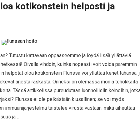
loa kotikonstein helposti ja
saan? Tutustu kattavaan oppaaseemme ja löydä lisää yllättäviä
 hetkessä! Oivalla vihdoin, kuinka nopeasti voit voida paremmin 
n helpotat oloa kotikonstein Flunssa voi yllättää kenet tahansa, 
tekevät arjesta raskasta. Onneksi on olemassa monia tehokkaita
kkeitä. Tässä artikkelissa pureudutaan luonnollisiin keinoihin, jotk
urjaksi? Flunssa ei ole pelkästään kiusallinen; se voi myös
on immuunijärjestelmä taistelee virusta vastaan, mikä aiheuttaa
isuus ja…