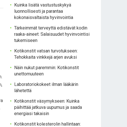
Kuinka lisätä vastustuskykyä
luonnollisesti ja parantaa
kokonaisvaltaista hyvinvointia
Tärkeimmät terveyttä edistävät kodin
raaka-aineet: Salaisuudet hyvinvointisi
tukemiseen
Kotikonstit vatsan turvotukseen:
Tehokkaita vinkkejä arjen avuksi
Näin nukut paremmin: Kotikonstit
unettomuuteen
n.
Laboratoriokokeet ilman lääkärin
n,
lähetettä
va
Kotikonstit väsymykseen: Kuinka
päihittää jatkuva uupumus ja saada
n
energiasi takaisin
Kotikonstit kolesterolin hallintaan: