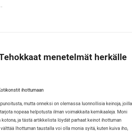
n…
 Tehokkaat menetelmät herkälle
punoitusta, mutta onneksi on olemassa luonnollisia keinoja, joilla
t tarjota nopeaa helpotusta ilman voimakkaita kemikaaleja. Moni
a kotona, ja tästä artikkelista löydät parhaat keinot ihottuman
 välttää Ihottuman taustalla voi olla monia syitä, kuten kuiva iho,