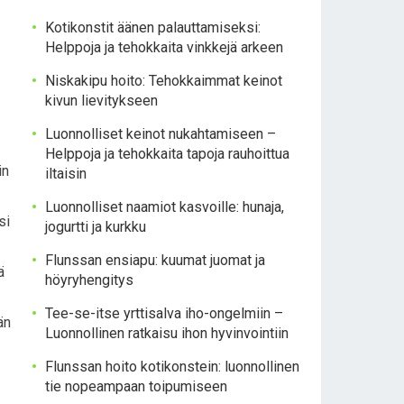
Kotikonstit äänen palauttamiseksi:
Helppoja ja tehokkaita vinkkejä arkeen
Niskakipu hoito: Tehokkaimmat keinot
kivun lievitykseen
Luonnolliset keinot nukahtamiseen –
Helppoja ja tehokkaita tapoja rauhoittua
in
iltaisin
Luonnolliset naamiot kasvoille: hunaja,
si
jogurtti ja kurkku
Flunssan ensiapu: kuumat juomat ja
ä
höyryhengitys
Tee-se-itse yrttisalva iho-ongelmiin –
än
Luonnollinen ratkaisu ihon hyvinvointiin
Flunssan hoito kotikonstein: luonnollinen
tie nopeampaan toipumiseen