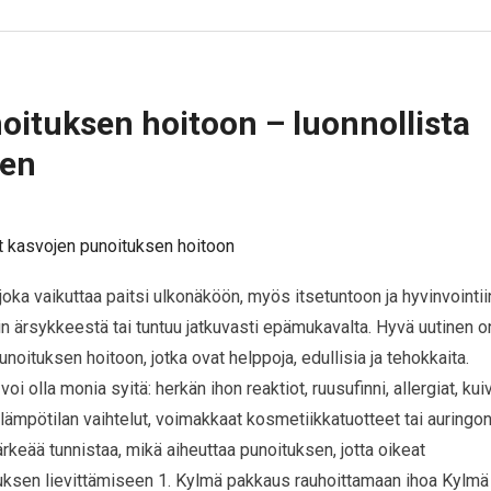
oituksen hoitoon – luonnollista
een
joka vaikuttaa paitsi ulkonäköön, myös itsetuntoon ja hyvinvointii
n ärsykkeestä tai tuntuu jatkuvasti epämukavalta. Hyvä uutinen o
oituksen hoitoon, jotka ovat helppoja, edullisia ja tehokkaita.
i olla monia syitä: herkän ihon reaktiot, ruusufinni, allergiat, kui
n lämpötilan vaihtelut, voimakkaat kosmetiikkatuotteet tai auringo
ärkeää tunnistaa, mikä aiheuttaa punoituksen, jotta oikeat
tuksen lievittämiseen 1. Kylmä pakkaus rauhoittamaan ihoa Kylmä