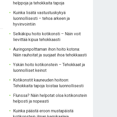
helppoja ja tehokkaita tapoja
Kuinka lisätä vastustuskykyä
luonnollisesti – tehoa arkeen ja
hyvinvointiin
Selkäkipu hoito kotikonsti – Näin voit
lievittää kipua tehokkaasti
Auringonpolttaman ihon hoito kotona:
Näin rauhoitat ja suojaat ihoa tehokkaasti
Yskän hoito kotikonstein – Tehokkaat ja
luonnolliset keinot
Kotikonstit kauneuden hoitoon:
Tehokkaita tapoja loistaa luonnollisesti
Flunssa? Näin helpotat oloa kotikonstein
helposti ja nopeasti
Kuinka päästä eroon mustapäistä
kotikonstein ilman kemikaaleja