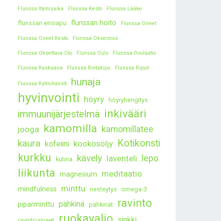
Flunssa Itämisaika
Flunssa Kesto
Flunssa Lääke
flunssan hoito
flunssan ensiapu
Flunssa Oireet
Flunssa Oireet Kesto
Flunssa Oksennus
Flunssa Oksettava Olo
Flunssa Oulu
Flunssa Ovulaatio
Flunssa Raskaana
Flunssa Rintakipu
Flunssa Ripuli
hunaja
Flunssa Rytmihäiriöt
hyvinvointi
höyry
höyryhengitys
inkivääri
immuunijärjestelmä
kamomilla
kamomillatee
jooga
kaura
Kotikonsti
kookosöljy
kofeiini
kurkku
kävely
lepo
laventeli
kutina
liikunta
meditaatio
magnesium
minttu
mindfulness
nesteytys
omega-3
ravinto
pähkinä
piparminttu
pähkinät
ruokavalio
sinkki
ravintoaineet