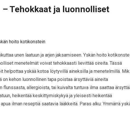
 – Tehokkaat ja luonnolliset
vaikuttaa unen laatuun ja arjen jaksamiseen. Yskän hoito kotikonste
nolliset menetelmät voivat tehokkaasti lievittää oireita. Tässä
oit helpottaa yskää kotoa löytyvillä aineksilla ja menetelmillä. Mik
 on kehon luonnollinen tapa poistaa ärsyttäviä aineita
 flunssasta, allergioista, tai kuivalta tuntuva ilma saattaa ärsyttä
aatuun, heikentää keskittymiskykyä ja yleisesti heikentää
t apua ilman reseptiä saatavia lääkkeitä. Paras alku: Ymmärrä ysk