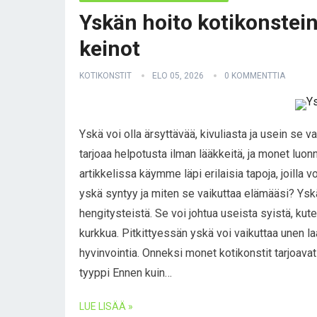
Yskän hoito kotikonstein
keinot
KOTIKONSTIT
ELO 05, 2026
0 KOMMENTTIA
Yskä voi olla ärsyttävää, kivuliasta ja usein se 
tarjoaa helpotusta ilman lääkkeitä, ja monet luon
artikkelissa käymme läpi erilaisia tapoja, joilla v
yskä syntyy ja miten se vaikuttaa elämääsi? Yskä
hengitysteistä. Se voi johtua useista syistä, kuten
kurkkua. Pitkittyessän yskä voi vaikuttaa unen l
hyvinvointia. Onneksi monet kotikonstit tarjoava
tyyppi Ennen kuin…
LUE LISÄÄ »