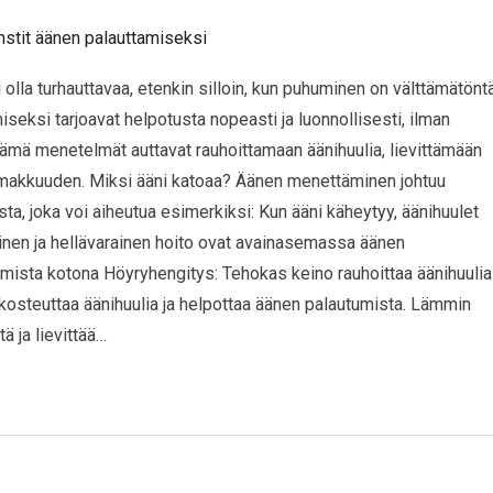
lla turhauttavaa, etenkin silloin, kun puhuminen on välttämätönt
miseksi tarjoavat helpotusta nopeasti ja luonnollisesti, ilman
n. Nämä menetelmät auttavat rauhoittamaan äänihuulia, lievittämään
imakkuuden. Miksi ääni katoaa? Äänen menettäminen johtuu
ta, joka voi aiheutua esimerkiksi: Kun ääni käheytyy, äänihuulet
inen ja hellävarainen hoito ovat avainasemassa äänen
mista kotona Höyryhengitys: Tehokas keino rauhoittaa äänihuulia
osteuttaa äänihuulia ja helpottaa äänen palautumista. Lämmin
ä ja lievittää…