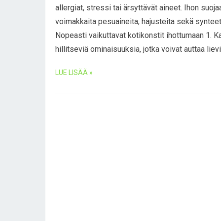
allergiat, stressi tai ärsyttävät aineet. Ihon suo
voimakkaita pesuaineita, hajusteita sekä synteett
Nopeasti vaikuttavat kotikonstit ihottumaan 1. K
hillitseviä ominaisuuksia, jotka voivat auttaa lie
LUE LISÄÄ »