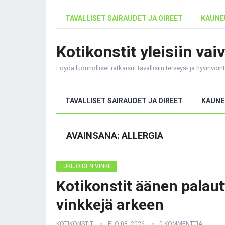
TAVALLISET SAIRAUDET JA OIREET
KAUNEU
Kotikonstit yleisiin vai
Löydä luonnolliset ratkaisut tavallisiin terveys- ja hyvinvoi
TAVALLISET SAIRAUDET JA OIREET
KAUNE
AVAINSANA:
ALLERGIA
LUKIJOIDEN VINKIT
Kotikonstit äänen palaut
vinkkejä arkeen
KOTIKONSTIT
ELO 08, 2026
0 KOMMENTTIA