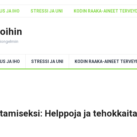
S JA IHO
STRESSI JA UNI
KODIN RAAKA-AINEET TERVEY
voihin
ntiongelmiin
US JA IHO
STRESSI JA UNI
KODIN RAAKA-AINEET TERVE
tamiseksi: Helppoja ja tehokkait