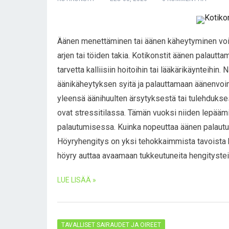
Äänen menettäminen tai äänen käheytyminen voi o
arjen tai töiden takia. Kotikonstit äänen palautta
tarvetta kalliisiin hoitoihin tai lääkärikäynteihi
äänikäheytyksen syitä ja palauttamaan äänenvo
yleensä äänihuulten ärsytyksestä tai tulehdukses
ovat stressitilassa. Tämän vuoksi niiden lepääm
palautumisessa. Kuinka nopeuttaa äänen palautu
Höyryhengitys on yksi tehokkaimmista tavoista k
höyry auttaa avaamaan tukkeutuneita hengitysteit
LUE LISÄÄ »
TAVALLISET SAIRAUDET JA OIREET