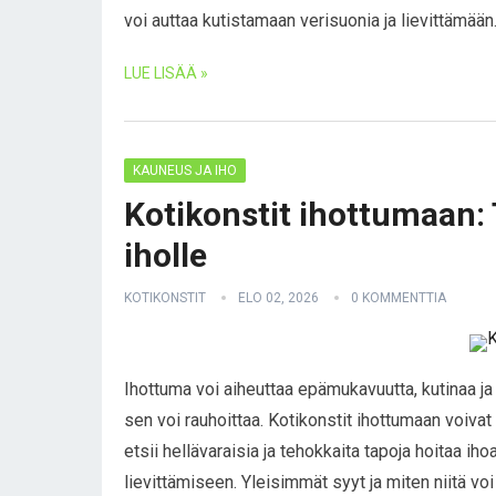
voi auttaa kutistamaan verisuonia ja lievittämää
LUE LISÄÄ »
KAUNEUS JA IHO
Kotikonstit ihottumaan:
iholle
KOTIKONSTIT
ELO 02, 2026
0 KOMMENTTIA
Ihottuma voi aiheuttaa epämukavuutta, kutinaa ja 
sen voi rauhoittaa. Kotikonstit ihottumaan voiva
etsii hellävaraisia ja tehokkaita tapoja hoitaa iho
lievittämiseen. Yleisimmät syyt ja miten niitä voi