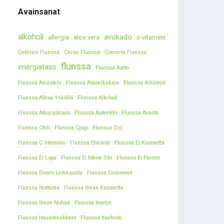
Avainsanat
alkoholi
avokado
allergia
aloe vera
c-vitamiini
Cetirizin Flunssa
Cirrus Flunssa
Concerta Flunssa
flunssa
energiataso
Flunssa Aalto
Flunssa Aivastelu
Flunssa Alaselkäkipu
Flunssa Alilämpö
Flunssa Alkaa Yskällä
Flunssa Alkoholi
Flunssa Alkuraskaus
Flunssa Apteekki
Flunssa Avanto
Flunssa Chili
Flunssa Cpap
Flunssa Crp
Flunssa C Vitamiini
Flunssa Ehkäisy
Flunssa Ei Kuumetta
Flunssa Ei Lopu
Flunssa Ei Mene Ohi
Flunssa Ei Parane
Flunssa Ennen Leikkausta
Flunssa Ensioireet
Flunssa Ihottuma
Flunssa Ilman Kuumetta
Flunssa Ilman Nuhaa
Flunssa Imetys
Flunssa Imusolmukkeet
Flunssa Itsehoito