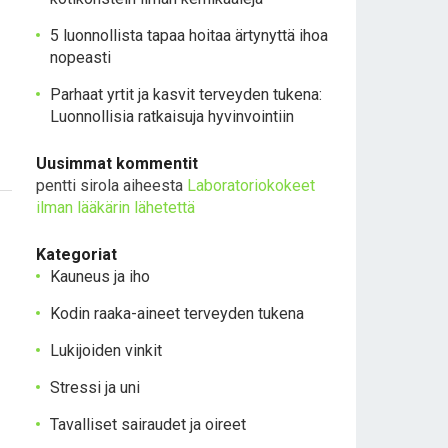
5 luonnollista tapaa hoitaa ärtynyttä ihoa
nopeasti
Parhaat yrtit ja kasvit terveyden tukena:
Luonnollisia ratkaisuja hyvinvointiin
Uusimmat kommentit
pentti sirola
aiheesta
Laboratoriokokeet
ilman lääkärin lähetettä
Kategoriat
Kauneus ja iho
Kodin raaka-aineet terveyden tukena
Lukijoiden vinkit
Stressi ja uni
Tavalliset sairaudet ja oireet