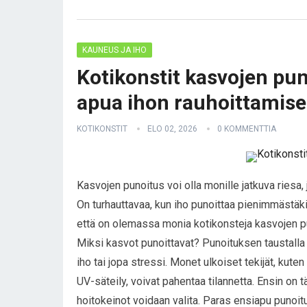
KAUNEUS JA IHO
Kotikonstit kasvojen pun
apua ihon rauhoittamis
KOTIKONSTIT
ELO 02, 2026
0 KOMMENTTIA
Kasvojen punoitus voi olla monille jatkuva riesa, 
On turhauttavaa, kun iho punoittaa pienimmästäki
että on olemassa monia kotikonsteja kasvojen pun
Miksi kasvot punoittavat? Punoituksen taustalla vo
iho tai jopa stressi. Monet ulkoiset tekijät, kute
UV-säteily, voivat pahentaa tilannetta. Ensin on t
hoitokeinot voidaan valita. Paras ensiapu punoi