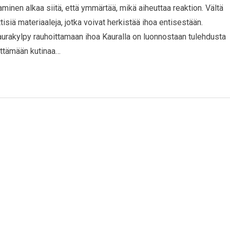
jaaminen alkaa siitä, että ymmärtää, mikä aiheuttaa reaktion. Vältä
isiä materiaaleja, jotka voivat herkistää ihoa entisestään.
aurakylpy rauhoittamaan ihoa Kauralla on luonnostaan tulehdusta
vittämään kutinaa…