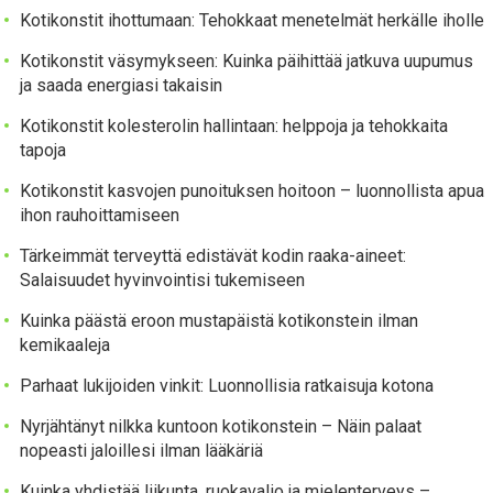
Kotikonstit ihottumaan: Tehokkaat menetelmät herkälle iholle
Kotikonstit väsymykseen: Kuinka päihittää jatkuva uupumus
ja saada energiasi takaisin
Kotikonstit kolesterolin hallintaan: helppoja ja tehokkaita
tapoja
Kotikonstit kasvojen punoituksen hoitoon – luonnollista apua
ihon rauhoittamiseen
Tärkeimmät terveyttä edistävät kodin raaka-aineet:
Salaisuudet hyvinvointisi tukemiseen
Kuinka päästä eroon mustapäistä kotikonstein ilman
kemikaaleja
Parhaat lukijoiden vinkit: Luonnollisia ratkaisuja kotona
Nyrjähtänyt nilkka kuntoon kotikonstein – Näin palaat
nopeasti jaloillesi ilman lääkäriä
Kuinka yhdistää liikunta, ruokavalio ja mielenterveys –