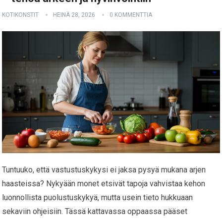
KOTIKONSTIT
HEINÄ 28, 2026
0 KOMMENTTIA
Tuntuuko, että vastustuskykysi ei jaksa pysyä mukana arjen
haasteissa? Nykyään monet etsivät tapoja vahvistaa kehon
luonnollista puolustuskykyä, mutta usein tieto hukkuaan
sekaviin ohjeisiin. Tässä kattavassa oppaassa pääset