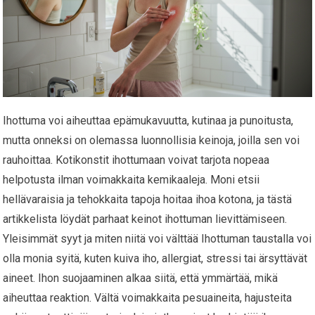
Ihottuma voi aiheuttaa epämukavuutta, kutinaa ja punoitusta,
mutta onneksi on olemassa luonnollisia keinoja, joilla sen voi
rauhoittaa. Kotikonstit ihottumaan voivat tarjota nopeaa
helpotusta ilman voimakkaita kemikaaleja. Moni etsii
hellävaraisia ja tehokkaita tapoja hoitaa ihoa kotona, ja tästä
artikkelista löydät parhaat keinot ihottuman lievittämiseen.
Yleisimmät syyt ja miten niitä voi välttää Ihottuman taustalla voi
olla monia syitä, kuten kuiva iho, allergiat, stressi tai ärsyttävät
aineet. Ihon suojaaminen alkaa siitä, että ymmärtää, mikä
aiheuttaa reaktion. Vältä voimakkaita pesuaineita, hajusteita