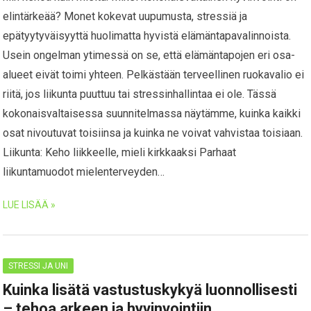
elintärkeää? Monet kokevat uupumusta, stressiä ja
epätyytyväisyyttä huolimatta hyvistä elämäntapavalinnoista.
Usein ongelman ytimessä on se, että elämäntapojen eri osa-
alueet eivät toimi yhteen. Pelkästään terveellinen ruokavalio ei
riitä, jos liikunta puuttuu tai stressinhallintaa ei ole. Tässä
kokonaisvaltaisessa suunnitelmassa näytämme, kuinka kaikki
osat nivoutuvat toisiinsa ja kuinka ne voivat vahvistaa toisiaan.
Liikunta: Keho liikkeelle, mieli kirkkaaksi Parhaat
liikuntamuodot mielenterveyden…
LUE LISÄÄ »
STRESSI JA UNI
Kuinka lisätä vastustuskykyä luonnollisesti
– tehoa arkeen ja hyvinvointiin