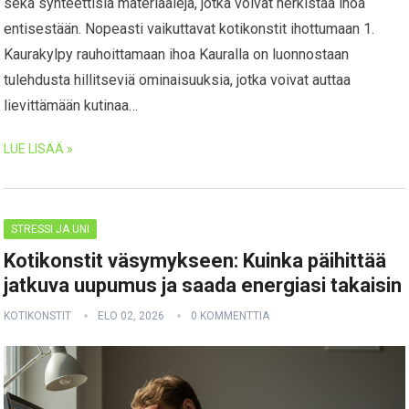
sekä synteettisiä materiaaleja, jotka voivat herkistää ihoa
entisestään. Nopeasti vaikuttavat kotikonstit ihottumaan 1.
Kaurakylpy rauhoittamaan ihoa Kauralla on luonnostaan
tulehdusta hillitseviä ominaisuuksia, jotka voivat auttaa
lievittämään kutinaa…
LUE LISÄÄ »
STRESSI JA UNI
Kotikonstit väsymykseen: Kuinka päihittää
jatkuva uupumus ja saada energiasi takaisin
KOTIKONSTIT
ELO 02, 2026
0 KOMMENTTIA