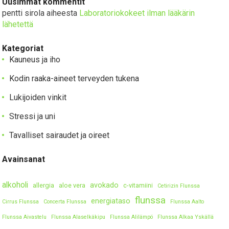
Uusimmat kommentit
pentti sirola
aiheesta
Laboratoriokokeet ilman lääkärin
lähetettä
Kategoriat
Kauneus ja iho
Kodin raaka-aineet terveyden tukena
Lukijoiden vinkit
Stressi ja uni
Tavalliset sairaudet ja oireet
Avainsanat
alkoholi
avokado
allergia
aloe vera
c-vitamiini
Cetirizin Flunssa
flunssa
energiataso
Cirrus Flunssa
Concerta Flunssa
Flunssa Aalto
Flunssa Aivastelu
Flunssa Alaselkäkipu
Flunssa Alilämpö
Flunssa Alkaa Yskällä