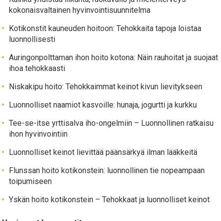
kokonaisvaltainen hyvinvointisuunnitelma
Kotikonstit kauneuden hoitoon: Tehokkaita tapoja loistaa
luonnollisesti
Auringonpolttaman ihon hoito kotona: Näin rauhoitat ja suojaat
ihoa tehokkaasti
Niskakipu hoito: Tehokkaimmat keinot kivun lievitykseen
Luonnolliset naamiot kasvoille: hunaja, jogurtti ja kurkku
Tee-se-itse yrttisalva iho-ongelmiin – Luonnollinen ratkaisu
ihon hyvinvointiin
Luonnolliset keinot lievittää päänsärkyä ilman lääkkeitä
Flunssan hoito kotikonstein: luonnollinen tie nopeampaan
toipumiseen
Yskän hoito kotikonstein – Tehokkaat ja luonnolliset keinot