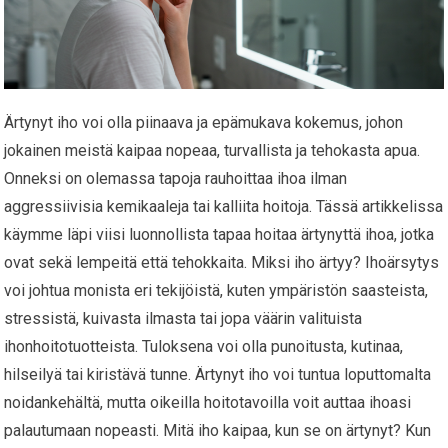
Ärtynyt iho voi olla piinaava ja epämukava kokemus, johon
jokainen meistä kaipaa nopeaa, turvallista ja tehokasta apua.
Onneksi on olemassa tapoja rauhoittaa ihoa ilman
aggressiivisia kemikaaleja tai kalliita hoitoja. Tässä artikkelissa
käymme läpi viisi luonnollista tapaa hoitaa ärtynyttä ihoa, jotka
ovat sekä lempeitä että tehokkaita. Miksi iho ärtyy? Ihoärsytys
voi johtua monista eri tekijöistä, kuten ympäristön saasteista,
stressistä, kuivasta ilmasta tai jopa väärin valituista
ihonhoitotuotteista. Tuloksena voi olla punoitusta, kutinaa,
hilseilyä tai kiristävä tunne. Ärtynyt iho voi tuntua loputtomalta
noidankehältä, mutta oikeilla hoitotavoilla voit auttaa ihoasi
palautumaan nopeasti. Mitä iho kaipaa, kun se on ärtynyt? Kun