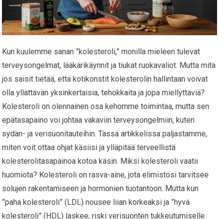
Kun kuulemme sanan ”kolesteroli,” monilla mieleen tulevat
terveysongelmat, lääkärikäynnit ja tiukat ruokavaliot. Mutta mitä
jos saisit tietää, että kotikonstit kolesterolin hallintaan voivat
olla yllättävän yksinkertaisia, tehokkaita ja jopa miellyttäviä?
Kolesteroli on olennainen osa kehomme toimintaa, mutta sen
epätasapaino voi johtaa vakaviin terveysongelmiin, kuten
sydän- ja verisuonitauteihin. Tässä artikkelissa paljastamme,
miten voit ottaa ohjat käsiisi ja ylläpitää terveellistä
kolesterolitasapainoa kotoa käsin. Miksi kolesteroli vaatii
huomiota? Kolesteroli on rasva-aine, jota elimistösi tarvitsee
solujen rakentamiseen ja hormonien tuotantoon. Mutta kun
”paha kolesteroli” (LDL) nousee liian korkeaksi ja ”hyvä
kolesteroli” (HDL) laskee, riski verisuonten tukkeutumiselle