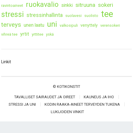
ruokavalio
sitruuna
sokeri
sinkki
ravintoaineet
tee
stressi
stressinhallinta
suolavesi
suolisto
uni
terveys
unen laatu
venyttely
valkosipuli
verensokeri
yrtit
vihreä tee
yrttitee
yskä
Linkit
©
KOTIKONSTIT
TAVALLISET SAIRAUDET JA OIREET
KAUNEUS JA IHO
STRESSI JA UNI
KODIN RAAKA-AINEET TERVEYDEN TUKENA
LUKIJOIDEN VINKIT