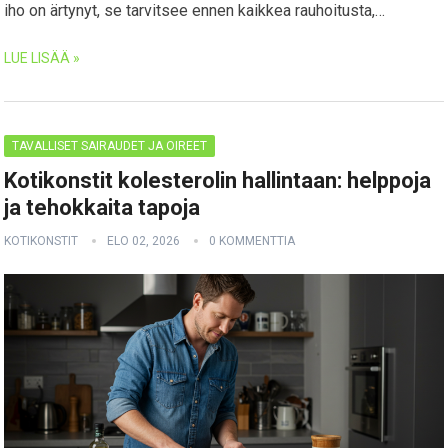
iho on ärtynyt, se tarvitsee ennen kaikkea rauhoitusta,…
LUE LISÄÄ »
TAVALLISET SAIRAUDET JA OIREET
Kotikonstit kolesterolin hallintaan: helppoja
ja tehokkaita tapoja
KOTIKONSTIT
ELO 02, 2026
0 KOMMENTTIA