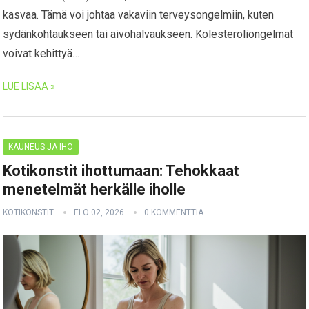
kasvaa. Tämä voi johtaa vakaviin terveysongelmiin, kuten
sydänkohtaukseen tai aivohalvaukseen. Kolesteroliongelmat
voivat kehittyä…
LUE LISÄÄ »
KAUNEUS JA IHO
Kotikonstit ihottumaan: Tehokkaat
menetelmät herkälle iholle
KOTIKONSTIT
ELO 02, 2026
0 KOMMENTTIA