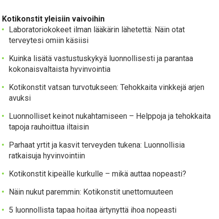
Kotikonstit yleisiin vaivoihin
Laboratoriokokeet ilman lääkärin lähetettä: Näin otat
terveytesi omiin käsiisi
Kuinka lisätä vastustuskykyä luonnollisesti ja parantaa
kokonaisvaltaista hyvinvointia
Kotikonstit vatsan turvotukseen: Tehokkaita vinkkejä arjen
avuksi
Luonnolliset keinot nukahtamiseen – Helppoja ja tehokkaita
tapoja rauhoittua iltaisin
Parhaat yrtit ja kasvit terveyden tukena: Luonnollisia
ratkaisuja hyvinvointiin
Kotikonstit kipeälle kurkulle – mikä auttaa nopeasti?
Näin nukut paremmin: Kotikonstit unettomuuteen
5 luonnollista tapaa hoitaa ärtynyttä ihoa nopeasti