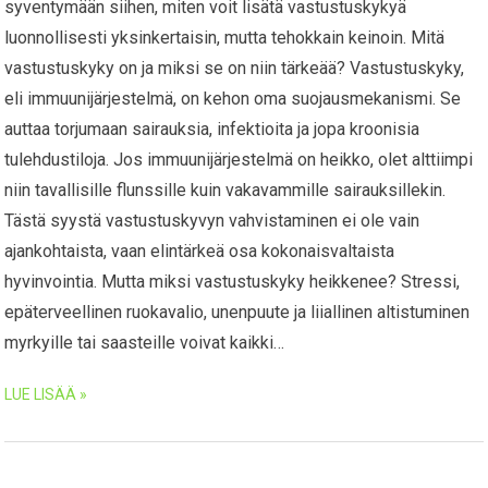
syventymään siihen, miten voit lisätä vastustuskykyä
luonnollisesti yksinkertaisin, mutta tehokkain keinoin. Mitä
vastustuskyky on ja miksi se on niin tärkeää? Vastustuskyky,
eli immuunijärjestelmä, on kehon oma suojausmekanismi. Se
auttaa torjumaan sairauksia, infektioita ja jopa kroonisia
tulehdustiloja. Jos immuunijärjestelmä on heikko, olet alttiimpi
niin tavallisille flunssille kuin vakavammille sairauksillekin.
Tästä syystä vastustuskyvyn vahvistaminen ei ole vain
ajankohtaista, vaan elintärkeä osa kokonaisvaltaista
hyvinvointia. Mutta miksi vastustuskyky heikkenee? Stressi,
epäterveellinen ruokavalio, unenpuute ja liiallinen altistuminen
myrkyille tai saasteille voivat kaikki…
LUE LISÄÄ »