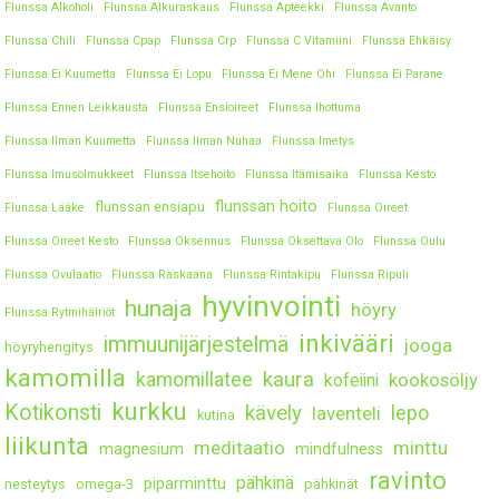
Flunssa Alkoholi
Flunssa Alkuraskaus
Flunssa Apteekki
Flunssa Avanto
Flunssa Chili
Flunssa Cpap
Flunssa Crp
Flunssa C Vitamiini
Flunssa Ehkäisy
Flunssa Ei Kuumetta
Flunssa Ei Lopu
Flunssa Ei Mene Ohi
Flunssa Ei Parane
Flunssa Ennen Leikkausta
Flunssa Ensioireet
Flunssa Ihottuma
Flunssa Ilman Kuumetta
Flunssa Ilman Nuhaa
Flunssa Imetys
Flunssa Imusolmukkeet
Flunssa Itsehoito
Flunssa Itämisaika
Flunssa Kesto
flunssan hoito
flunssan ensiapu
Flunssa Lääke
Flunssa Oireet
Flunssa Oireet Kesto
Flunssa Oksennus
Flunssa Oksettava Olo
Flunssa Oulu
Flunssa Ovulaatio
Flunssa Raskaana
Flunssa Rintakipu
Flunssa Ripuli
hyvinvointi
hunaja
höyry
Flunssa Rytmihäiriöt
inkivääri
immuunijärjestelmä
jooga
höyryhengitys
kamomilla
kaura
kamomillatee
kookosöljy
kofeiini
kurkku
Kotikonsti
kävely
lepo
laventeli
kutina
liikunta
meditaatio
minttu
magnesium
mindfulness
ravinto
pähkinä
piparminttu
nesteytys
omega-3
pähkinät