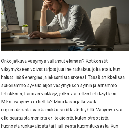
Onko jatkuva väsymys vallannut elämäsi? Kotikonstit
väsymykseen voivat tarjota juuri ne ratkaisut, joita etsit, kun
haluat lisää energiaa ja jaksamista arkeesi. Tässä artikkelissa
sukellamme syvälle arjen väsymyksen syihin ja annamme
tehokkaita, toimivia vinkkejä, jotka voit ottaa heti käyttöön.
Miksi väsymys ei hellitä? Moni kärsii jatkuvasta
uupumuksesta, vaikka nukkuisi riittävästi yöllä. Väsymys voi
olla seurausta monista eri tekijöistä, kuten stressistä,
huonosta ruokavaliosta tai liiallisesta kuormituksesta. Kun