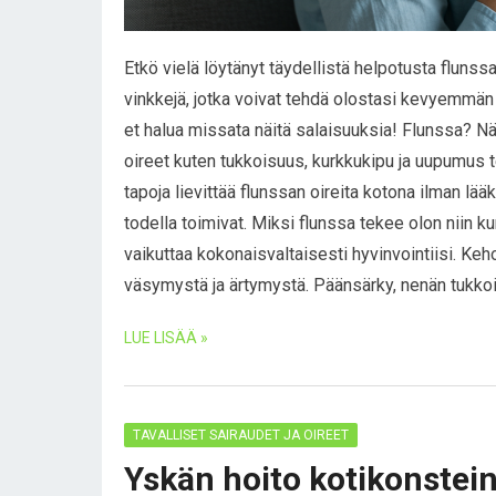
Etkö vielä löytänyt täydellistä helpotusta fluns
vinkkejä, jotka voivat tehdä olostasi kevyemmän
et halua missata näitä salaisuuksia! Flunssa? Näi
oireet kuten tukkoisuus, kurkkukipu ja uupumus 
tapoja lievittää flunssan oireita kotona ilman lää
todella toimivat. Miksi flunssa tekee olon niin k
vaikuttaa kokonaisvaltaisesti hyvinvointiisi. Keh
väsymystä ja ärtymystä. Päänsärky, nenän tukko
LUE LISÄÄ »
TAVALLISET SAIRAUDET JA OIREET
Yskän hoito kotikonstein