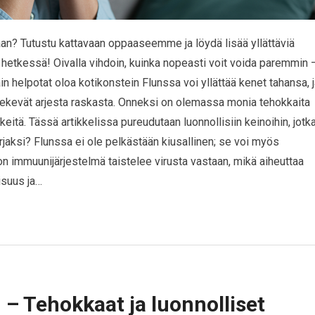
saan? Tutustu kattavaan oppaaseemme ja löydä lisää yllättäviä
 hetkessä! Oivalla vihdoin, kuinka nopeasti voit voida paremmin 
n helpotat oloa kotikonstein Flunssa voi yllättää kenet tahansa, 
tekevät arjesta raskasta. Onneksi on olemassa monia tehokkaita
kkeitä. Tässä artikkelissa pureudutaan luonnollisiin keinoihin, jotk
urjaksi? Flunssa ei ole pelkästään kiusallinen; se voi myös
on immuunijärjestelmä taistelee virusta vastaan, mikä aiheuttaa
isuus ja…
 – Tehokkaat ja luonnolliset