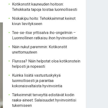
Kotikonstit kauneuden hoitoon:
Tehokkaita tapoja loistaa luonnollisesti
Niskakipu hoito: Tehokkaimmat keinot
kivun lievitykseen
Tee-se-itse yrttisalva iho-ongelmiin –
Luonnollinen ratkaisu ihon hyvinvointiin
Näin nukut paremmin: Kotikonstit
unettomuuteen
Flunssa? Näin helpotat oloa kotikonstein
helposti ja nopeasti
Kuinka lisätä vastustuskykyä
luonnollisesti ja parantaa
kokonaisvaltaista hyvinvointia
Tärkeimmät terveyttä edistävät kodin
raaka-aineet: Salaisuudet hyvinvointisi
tukemiseen