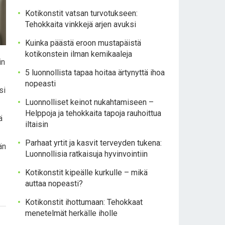
Kotikonstit vatsan turvotukseen:
Tehokkaita vinkkejä arjen avuksi
Kuinka päästä eroon mustapäistä
kotikonstein ilman kemikaaleja
in
5 luonnollista tapaa hoitaa ärtynyttä ihoa
nopeasti
si
Luonnolliset keinot nukahtamiseen –
Helppoja ja tehokkaita tapoja rauhoittua
ä
iltaisin
Parhaat yrtit ja kasvit terveyden tukena:
än
Luonnollisia ratkaisuja hyvinvointiin
Kotikonstit kipeälle kurkulle – mikä
auttaa nopeasti?
Kotikonstit ihottumaan: Tehokkaat
menetelmät herkälle iholle