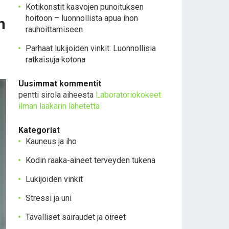
Kotikonstit kasvojen punoituksen
hoitoon – luonnollista apua ihon
n
rauhoittamiseen
Parhaat lukijoiden vinkit: Luonnollisia
ratkaisuja kotona
Uusimmat kommentit
pentti sirola
aiheesta
Laboratoriokokeet
ilman lääkärin lähetettä
Kategoriat
Kauneus ja iho
Kodin raaka-aineet terveyden tukena
Lukijoiden vinkit
Stressi ja uni
Tavalliset sairaudet ja oireet