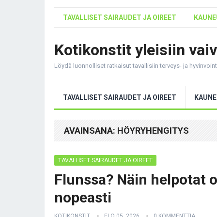
TAVALLISET SAIRAUDET JA OIREET
KAUNEU
Kotikonstit yleisiin vai
Löydä luonnolliset ratkaisut tavallisiin terveys- ja hyvinvoi
TAVALLISET SAIRAUDET JA OIREET
KAUNE
AVAINSANA:
HÖYRYHENGITYS
TAVALLISET SAIRAUDET JA OIREET
Flunssa? Näin helpotat o
nopeasti
KOTIKONSTIT
ELO 05, 2026
0 KOMMENTTIA