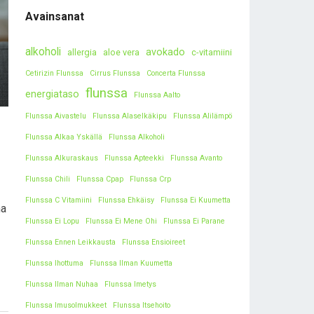
Avainsanat
alkoholi
avokado
allergia
aloe vera
c-vitamiini
Cetirizin Flunssa
Cirrus Flunssa
Concerta Flunssa
flunssa
energiataso
Flunssa Aalto
Flunssa Aivastelu
Flunssa Alaselkäkipu
Flunssa Alilämpö
Flunssa Alkaa Yskällä
Flunssa Alkoholi
Flunssa Alkuraskaus
Flunssa Apteekki
Flunssa Avanto
Flunssa Chili
Flunssa Cpap
Flunssa Crp
Flunssa C Vitamiini
Flunssa Ehkäisy
Flunssa Ei Kuumetta
na
Flunssa Ei Lopu
Flunssa Ei Mene Ohi
Flunssa Ei Parane
Flunssa Ennen Leikkausta
Flunssa Ensioireet
Flunssa Ihottuma
Flunssa Ilman Kuumetta
Flunssa Ilman Nuhaa
Flunssa Imetys
Flunssa Imusolmukkeet
Flunssa Itsehoito