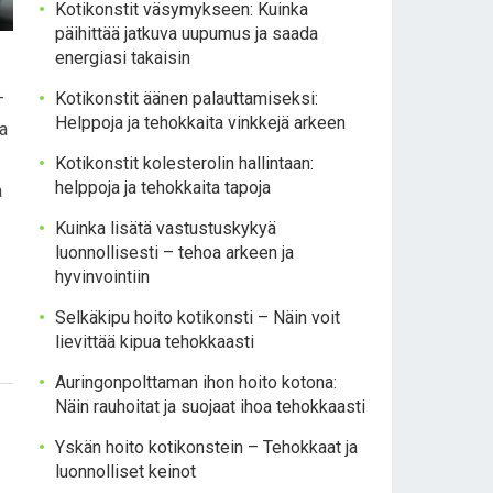
Kotikonstit väsymykseen: Kuinka
päihittää jatkuva uupumus ja saada
energiasi takaisin
–
Kotikonstit äänen palauttamiseksi:
Helppoja ja tehokkaita vinkkejä arkeen
ja
Kotikonstit kolesterolin hallintaan:
helppoja ja tehokkaita tapoja
a
Kuinka lisätä vastustuskykyä
luonnollisesti – tehoa arkeen ja
hyvinvointiin
Selkäkipu hoito kotikonsti – Näin voit
lievittää kipua tehokkaasti
Auringonpolttaman ihon hoito kotona:
Näin rauhoitat ja suojaat ihoa tehokkaasti
Yskän hoito kotikonstein – Tehokkaat ja
luonnolliset keinot