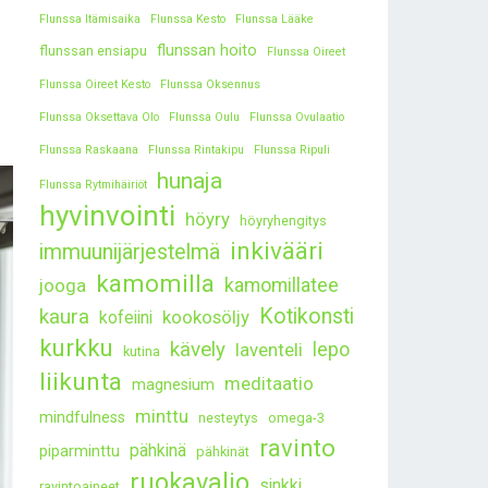
Flunssa Itämisaika
Flunssa Kesto
Flunssa Lääke
flunssan hoito
flunssan ensiapu
Flunssa Oireet
Flunssa Oireet Kesto
Flunssa Oksennus
Flunssa Oksettava Olo
Flunssa Oulu
Flunssa Ovulaatio
Flunssa Raskaana
Flunssa Rintakipu
Flunssa Ripuli
hunaja
Flunssa Rytmihäiriöt
hyvinvointi
höyry
höyryhengitys
inkivääri
immuunijärjestelmä
kamomilla
kamomillatee
jooga
kaura
Kotikonsti
kookosöljy
kofeiini
kurkku
kävely
lepo
laventeli
kutina
liikunta
meditaatio
magnesium
minttu
mindfulness
nesteytys
omega-3
ravinto
pähkinä
piparminttu
pähkinät
ruokavalio
sinkki
ravintoaineet