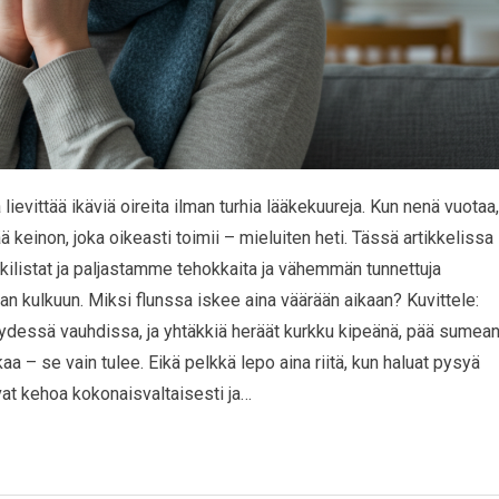
lievittää ikäviä oireita ilman turhia lääkekuureja. Kun nenä vuotaa,
ää keinon, joka oikeasti toimii – mieluiten heti. Tässä artikkelissa
listat ja paljastamme tehokkaita ja vähemmän tunnettuja
san kulkuun. Miksi flunssa iskee aina väärään aikaan? Kuvittele:
täydessä vauhdissa, ja yhtäkkiä heräät kurkku kipeänä, pää sumea
ikaa – se vain tulee. Eikä pelkkä lepo aina riitä, kun haluat pysyä
evat kehoa kokonaisvaltaisesti ja…