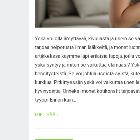
Yskä voi olla ärsyttävää, kivuliasta ja usein se 
tarjoaa helpotusta ilman lääkkeitä, ja monet luon
artikkelissa käymme läpi erilaisia tapoja, joilla v
yskä syntyy ja miten se vaikuttaa elämääsi? Yskä
hengitysteistä. Se voi johtua useista syistä, kuten
kurkkua. Pitkittyessän yskä voi vaikuttaa unen l
hyvinvointia. Onneksi monet kotikonstit tarjoava
tyyppi Ennen kuin…
LUE LISÄÄ »