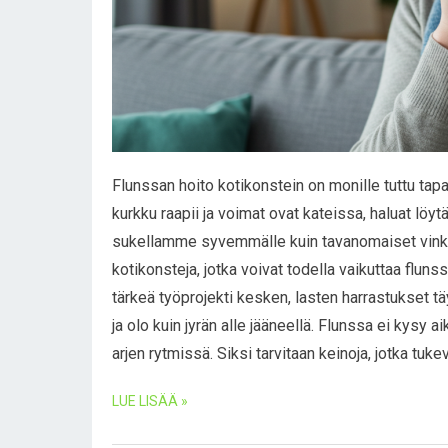
Flunssan hoito kotikonstein on monille tuttu tapa 
kurkku raapii ja voimat ovat kateissa, haluat löyt
sukellamme syvemmälle kuin tavanomaiset vinkki
kotikonsteja, jotka voivat todella vaikuttaa fluns
tärkeä työprojekti kesken, lasten harrastukset 
ja olo kuin jyrän alle jääneellä. Flunssa ei kysy a
arjen rytmissä. Siksi tarvitaan keinoja, jotka tuk
LUE LISÄÄ »