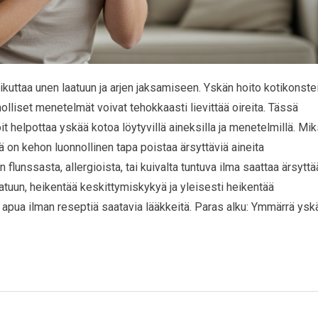
vaikuttaa unen laatuun ja arjen jaksamiseen. Yskän hoito kotikonste
nolliset menetelmät voivat tehokkaasti lievittää oireita. Tässä
oit helpottaa yskää kotoa löytyvillä aineksilla ja menetelmillä. Mik
 on kehon luonnollinen tapa poistaa ärsyttäviä aineita
 flunssasta, allergioista, tai kuivalta tuntuva ilma saattaa ärsyttä
aatuun, heikentää keskittymiskykyä ja yleisesti heikentää
t apua ilman reseptiä saatavia lääkkeitä. Paras alku: Ymmärrä ysk