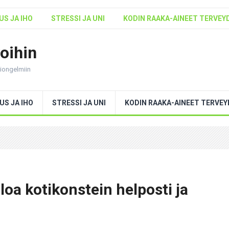
S JA IHO
STRESSI JA UNI
KODIN RAAKA-AINEET TERVEY
voihin
ntiongelmiin
US JA IHO
STRESSI JA UNI
KODIN RAAKA-AINEET TERVE
loa kotikonstein helposti ja