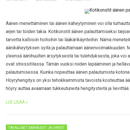
Äänen menettäminen tai äänen käheytyminen voi olla turhautta
arjen tai töiden takia. Kotikonstit äänen palauttamiseksi tarjoa
tarvetta kalliisiin hoitoihin tai lääkärikäynteihin. Nämä menete
äänikäheytyksen syitä ja palauttamaan äänenvoimakkuuden. M
yleensä äänihuulten ärsytyksestä tai tulehduksesta, joka voi a
ovat stressitilassa. Tämän vuoksi niiden lepääminen ja hellä
palautumisessa. Kuinka nopeuttaa äänen palautumista kotona 
Höyryhengitys on yksi tehokkaimmista tavoista kosteuttaa ää
höyry auttaa avaamaan tukkeutuneita hengitysteitä ja lievittää
LUE LISÄÄ »
TAVALLISET SAIRAUDET JA OIREET