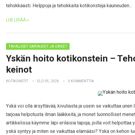
tehokkaasti. Helppoja ja tehokkaita kotikonsteja kauneuden…
LUE LISÄÄ »
TAVALLISET SAIRAUDET JA OIREET
Yskän hoito kotikonstein – Teho
keinot
KOTIKONSTIT
ELO 05, 2026
0 KOMMENTTIA
Yskä voi olla ärsyttävää, kivuliasta ja usein se vaikuttaa unen
tarjoaa helpotusta ilman lääkkeitä, ja monet luonnolliset menet
artikkelissa käymme läpi erilaisia tapoja, joilla voit helpottaa 
yskä syntyy ja miten se vaikuttaa elämääsi? Yskä on kehon luo