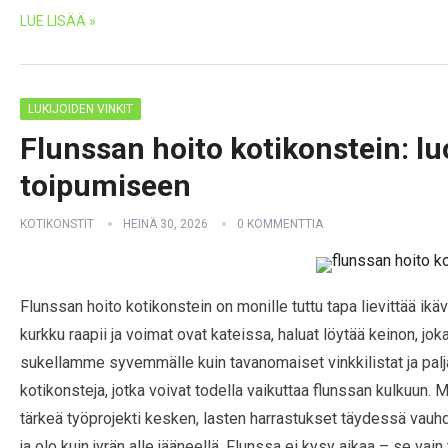
LUE LISÄÄ »
LUKIJOIDEN VINKIT
Flunssan hoito kotikonstein: l
toipumiseen
KOTIKONSTIT
HEINÄ 30, 2026
0 KOMMENTTIA
Flunssan hoito kotikonstein on monille tuttu tapa lievittää ikäv
kurkku raapii ja voimat ovat kateissa, haluat löytää keinon, jok
sukellamme syvemmälle kuin tavanomaiset vinkkilistat ja pal
kotikonsteja, jotka voivat todella vaikuttaa flunssan kulkuun. 
tärkeä työprojekti kesken, lasten harrastukset täydessä vauh
ja olo kuin jyrän alle jääneellä. Flunssa ei kysy aikaa – se vain