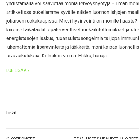
yhdistämällä voi saavuttaa monia terveyshyötyjä – ilman monimut
artikkelissa sukellamme syvälle näiden luonnon lahjojen maai
jokaisen ruokakaapissa. Miksi hyvinvointi on monille haaste?
kiireiset aikataulut, epäterveelliset ruokailutottumukset ja str
energiatasojen laskua, ruoansulatusongelmia tai jopa immuuni
lukemattomia lisäravinteita ja lääkkeitä, moni kaipaa luonnollis
sivuvaikutuksia. Kolmikon voima: Etikka, hunaja…
LUE LISÄÄ »
Linkit
©
KOTIKONSTIT
TAVALLISET SAIRAUDET JA OIREET