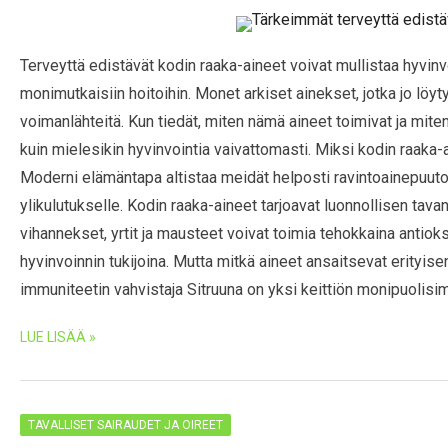
Terveyttä edistävät kodin raaka-aineet voivat mullistaa hyvinvoin
monimutkaisiin hoitoihin. Monet arkiset ainekset, jotka jo löyty
voimanlähteitä. Kun tiedät, miten nämä aineet toimivat ja miten
kuin mielesikin hyvinvointia vaivattomasti. Miksi kodin raaka-a
Moderni elämäntapa altistaa meidät helposti ravintoainepuutoks
ylikulutukselle. Kodin raaka-aineet tarjoavat luonnollisen tav
vihannekset, yrtit ja mausteet voivat toimia tehokkaina antioksi
hyvinvoinnin tukijoina. Mutta mitkä aineet ansaitsevat erityise
immuniteetin vahvistaja Sitruuna on yksi keittiön monipuolis
LUE LISÄÄ »
TAVALLISET SAIRAUDET JA OIREET