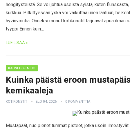
hengitysteistä. Se voi johtua useista syistä, kuten flunssasta, a
kurkkua. Pitkittyessän yskä voi vaikuttaa unen laatuun, heiken
hyvinvointia. Onneksi monet kotikonstit tarjoavat apua ilman 
tyyppi Ennen kuin…
LUE LISÄÄ »
KAUNEUS JA IHO
Kuinka päästä eroon mustapäis
kemikaaleja
KOTIKONSTIT
ELO 04, 2026
0 KOMMENTTIA
Mustapäät, nuo pienet tummat pisteet, jotka usein ilmestyvät n