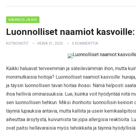
KAUNEUS JA IHO
Luonnolliset naamiot kasvoille:
KOTIKONSTIT
HEINÄ 31, 2026
0 KOMMENTTIA
Kaikki haluavat terveemmän ja säteilevämmän ihon, mutta kuinka
monimutkaisia hoitoja? Luonnolliset naamiot kasvoille: hunaja, 
ja täysin luonnollisen tavan hoitaa ihoasi. Nämä helposti saata
ihoa helliviä ominaisuuksia. Lue, kuinka voit hyödyntää niitä 
sen luonnollisen hehkun. Miksi ihonhoito luonnollisin keinoin
täynnä lupauksia antavia, mutta kalliita ja usein kemikaalipitoi
aiheuttaa ärsytystä, kuivumista tai jopa allergisia reaktioita. L
ovat paitsi hellävaraisia myös tehokkaita ja täynnä hyödyllisi