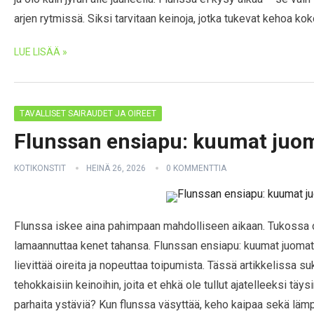
arjen rytmissä. Siksi tarvitaan keinoja, jotka tukevat kehoa ko
LUE LISÄÄ »
TAVALLISET SAIRAUDET JA OIREET
Flunssan ensiapu: kuumat juom
KOTIKONSTIT
HEINÄ 26, 2026
0 KOMMENTTIA
Flunssa iskee aina pahimpaan mahdolliseen aikaan. Tukossa o
lamaannuttaa kenet tahansa. Flunssan ensiapu: kuumat juomat 
lievittää oireita ja nopeuttaa toipumista. Tässä artikkelissa s
tehokkaisiin keinoihin, joita et ehkä ole tullut ajatelleeksi t
parhaita ystäviä? Kun flunssa väsyttää, keho kaipaa sekä läm