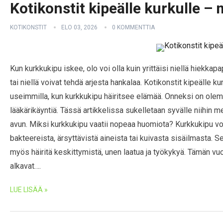
Kotikonstit kipeälle kurkulle –
KOTIKONSTIT
ELO 03, 2026
0 KOMMENTTIA
Kun kurkkukipu iskee, olo voi olla kuin yrittäisi niellä hiekkap
tai niellä voivat tehdä arjesta hankalaa. Kotikonstit kipeälle
useimmilla, kun kurkkukipu häiritsee elämää. Onneksi on olema
lääkärikäyntiä. Tässä artikkelissa sukelletaan syvälle niihin m
avun. Miksi kurkkukipu vaatii nopeaa huomiota? Kurkkukipu voi
bakteereista, ärsyttävistä aineista tai kuivasta sisäilmasta. S
myös häiritä keskittymistä, unen laatua ja työkykyä. Tämän vuo
alkavat….
LUE LISÄÄ »