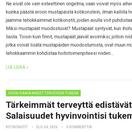
Ne eivät ole vain esteettinen ongelma, vaan voivat myös aiheu
kuinka päästä eroon mustapäistä kotikonstein, ilman kalliita ho
jaamme tehokkaimmat kotikonstit, joiden avulla voit puhdistaa
Miksi mustapäät muodostuvat? Mustapäät syntyvät, kun ihohuok
liasta. Toisin kuin finnit, mustapäät jäävät avoimiksi, jolloin n
jotka voivat lisätä mustapäiden muodostumista, ovat muun mu
tehokkaammin kohdistaa hoitotoimenpiteesi niiden…
LUE LISÄÄ »
KODIN RAAKA-AINEET TERVEYDEN TUKENA
Tärkeimmät terveyttä edistävät
Salaisuudet hyvinvointisi tuke
KOTIKONSTIT
ELO 04, 2026
0 KOMMENTTIA