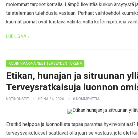
molemmat tarpeet kerralla. Lämpö lievittää kurkun ärsytystä j
taistelemaan tulehdusta vastaan. Parhaat vaihtoehdot kuumiksi
kuumat juomat ovat loistava valinta, vältä kofeiinipitoisia vaih
LUE LISÄÄ »
KODIN RAAKA-AINEET TERVEYDEN TUKENA
Etikan, hunajan ja sitruunan yl
Terveysratkaisuja luonnon omis
KOTIKONSTIT
HEINÄ 24, 2026
0 KOMMENTTIA
Etsitkö helppoa ja luonnollista tapaa parantaa hyvinvointiasi? E
terveysvaikutukset saattavat olla juuri se vastaus, jota olet