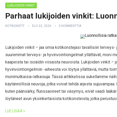
LUKIJOIDEN VINKIT
Parhaat lukijoiden vinkit: Luonn
KOTIKONSTIT
ELO 02, 2026
0 KOMMENTTIA
Lukijoiden vinkit – jaa omia kotikonstejasi tavallisiin terveys-
suuremmat terveys- ja hyvinvointiongelmat yllättävät, moni meis
kaapeista tai isoäidin viisaista neuvoista. Lukijoiden vinkit – j
hyvinvointiongelmiin -aiheesta voi löytyä yllättäviä, mutta toimiv
monimutkaisia ratkaisuja. Tässä artikkelissa sukellamme näihi
käytännöllisiä neuvoja, jotka voivat tehdä arjesta sujuvampaa. 
kuten päänsärky, flunssaoireet tai väsymys, eivät vaadi lääkärik
löytäneet avun yksinkertaisista kotikonsteista, jotka perustuvat
LUE LISÄÄ »