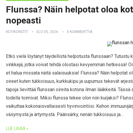
Flunssa? Näin helpotat oloa kot
nopeasti
KOTIKONSTIT
ELO 05, 2026
0 KOMMENTTIA
Etkö vielä löytänyt täydellistä helpotusta flunssaan? Tutustu
vinkkejä, jotka voivat tehdä olostasi kevyemmän hetkessä! Oi
et halua missata näitä salaisuuksia! Flunssa? Näin helpotat ol
oireet kuten tukkoisuus, kurkkukipu ja uupumus tekevät arjes
tapoja lievittää flunssan oireita kotona ilman lääkkeitä. Tässä 
todella toimivat. Miksi flunssa tekee olon niin kurjaksi? Fluns
vaikuttaa kokonaisvaltaisesti hyvinvointiisi. Kehon immuunijär
väsymystä ja ärtymystä. Päänsärky, nenän tukkoisuus ja…
LUE LISÄÄ »