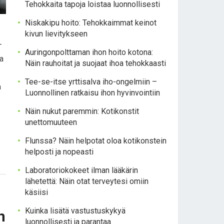
Tehokkaita tapoja loistaa luonnollisesti
Niskakipu hoito: Tehokkaimmat keinot
kivun lievitykseen
–
Auringonpolttaman ihon hoito kotona:
ja
Näin rauhoitat ja suojaat ihoa tehokkaasti
Tee-se-itse yrttisalva iho-ongelmiin –
a
Luonnollinen ratkaisu ihon hyvinvointiin
Näin nukut paremmin: Kotikonstit
unettomuuteen
Flunssa? Näin helpotat oloa kotikonstein
helposti ja nopeasti
Laboratoriokokeet ilman lääkärin
lähetettä: Näin otat terveytesi omiin
käsiisi
Kuinka lisätä vastustuskykyä
n
luonnollisesti ja parantaa