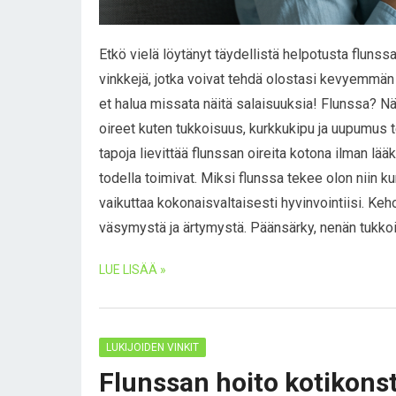
Etkö vielä löytänyt täydellistä helpotusta fluns
vinkkejä, jotka voivat tehdä olostasi kevyemmän
et halua missata näitä salaisuuksia! Flunssa? Näi
oireet kuten tukkoisuus, kurkkukipu ja uupumus 
tapoja lievittää flunssan oireita kotona ilman lää
todella toimivat. Miksi flunssa tekee olon niin k
vaikuttaa kokonaisvaltaisesti hyvinvointiisi. Keh
väsymystä ja ärtymystä. Päänsärky, nenän tukko
LUE LISÄÄ »
LUKIJOIDEN VINKIT
Flunssan hoito kotikons