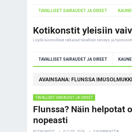
TAVALLISET SAIRAUDET JA OIREET
KAUNEU
Kotikonstit yleisiin vai
Löydä luonnolliset ratkaisut tavallisiin terveys- ja hyvinvoi
TAVALLISET SAIRAUDET JA OIREET
KAUNE
AVAINSANA:
FLUNSSA IMUSOLMUKK
TAVALLISET SAIRAUDET JA OIREET
Flunssa? Näin helpotat o
nopeasti
KOTIKONSTIT
ELO 05, 2026
0 KOMMENTTIA