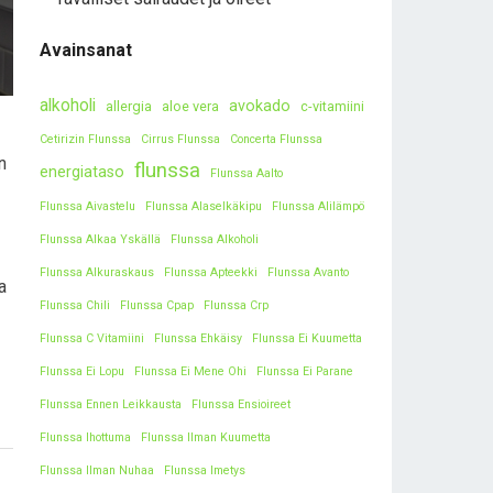
Avainsanat
alkoholi
avokado
allergia
aloe vera
c-vitamiini
Cetirizin Flunssa
Cirrus Flunssa
Concerta Flunssa
n
flunssa
energiataso
Flunssa Aalto
Flunssa Aivastelu
Flunssa Alaselkäkipu
Flunssa Alilämpö
Flunssa Alkaa Yskällä
Flunssa Alkoholi
Flunssa Alkuraskaus
Flunssa Apteekki
Flunssa Avanto
a
Flunssa Chili
Flunssa Cpap
Flunssa Crp
Flunssa C Vitamiini
Flunssa Ehkäisy
Flunssa Ei Kuumetta
Flunssa Ei Lopu
Flunssa Ei Mene Ohi
Flunssa Ei Parane
Flunssa Ennen Leikkausta
Flunssa Ensioireet
Flunssa Ihottuma
Flunssa Ilman Kuumetta
Flunssa Ilman Nuhaa
Flunssa Imetys