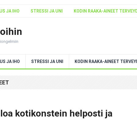
S JA IHO
STRESSI JA UNI
KODIN RAAKA-AINEET TERVEY
voihin
ntiongelmiin
US JA IHO
STRESSI JA UNI
KODIN RAAKA-AINEET TERVE
EET
loa kotikonstein helposti ja