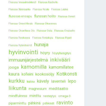
Flunssa Imusolmukkeet
Flunssa Itsehoito
Flunssa Itämisaika
Flunssa Kesto
Flunssa Lääke
flunssan hoito
flunssan ensiapu
Flunssa Oireet
Flunssa Oireet Kesto
Flunssa Oksennus
Flunssa Oksettava Olo
Flunssa Oulu
Flunssa Ovulaatio
Flunssa Raskaana
Flunssa Rintakipu
Flunssa Ripuli
hunaja
Flunssa Rytmihäiriöt
hyvinvointi
höyry
höyryhengitys
inkivääri
immuunijärjestelmä
kamomilla
kamomillatee
jooga
kaura
Kotikonsti
kookosöljy
kofeiini
kurkku
kävely
lepo
laventeli
kutina
liikunta
meditaatio
magnesium
minttu
mindfulness
nesteytys
omega-3
ravinto
pähkinä
piparminttu
pähkinät