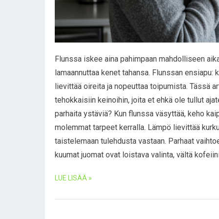
Flunssa iskee aina pahimpaan mahdolliseen aikaa
lamaannuttaa kenet tahansa. Flunssan ensiapu: k
lievittää oireita ja nopeuttaa toipumista. Tässä 
tehokkaisiin keinoihin, joita et ehkä ole tullut a
parhaita ystäviä? Kun flunssa väsyttää, keho ka
molemmat tarpeet kerralla. Lämpö lievittää kurku
taistelemaan tulehdusta vastaan. Parhaat vaihto
kuumat juomat ovat loistava valinta, vältä kofeiin
LUE LISÄÄ »