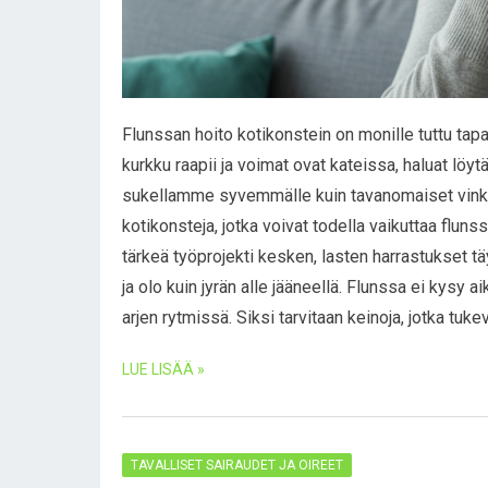
Flunssan hoito kotikonstein on monille tuttu tapa 
kurkku raapii ja voimat ovat kateissa, haluat löyt
sukellamme syvemmälle kuin tavanomaiset vinkki
kotikonsteja, jotka voivat todella vaikuttaa fluns
tärkeä työprojekti kesken, lasten harrastukset 
ja olo kuin jyrän alle jääneellä. Flunssa ei kysy a
arjen rytmissä. Siksi tarvitaan keinoja, jotka tuk
LUE LISÄÄ »
TAVALLISET SAIRAUDET JA OIREET