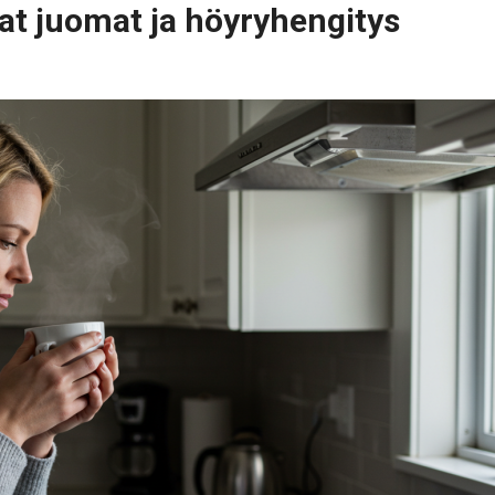
t juomat ja höyryhengitys