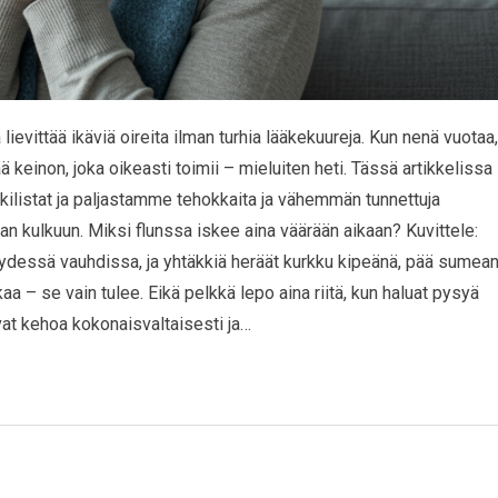
lievittää ikäviä oireita ilman turhia lääkekuureja. Kun nenä vuotaa,
ää keinon, joka oikeasti toimii – mieluiten heti. Tässä artikkelissa
listat ja paljastamme tehokkaita ja vähemmän tunnettuja
san kulkuun. Miksi flunssa iskee aina väärään aikaan? Kuvittele:
täydessä vauhdissa, ja yhtäkkiä heräät kurkku kipeänä, pää sumea
ikaa – se vain tulee. Eikä pelkkä lepo aina riitä, kun haluat pysyä
evat kehoa kokonaisvaltaisesti ja…