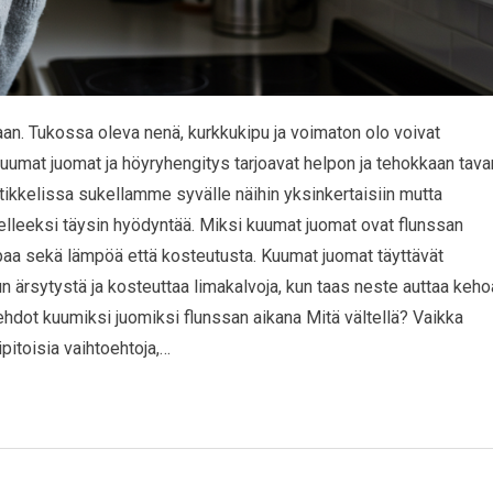
n. Tukossa oleva nenä, kurkkukipu ja voimaton olo voivat
uumat juomat ja höyryhengitys tarjoavat helpon ja tehokkaan tava
artikkelissa sukellamme syvälle näihin yksinkertaisiin mutta
jatelleeksi täysin hyödyntää. Miksi kuumat juomat ovat flunssan
ipaa sekä lämpöä että kosteutusta. Kuumat juomat täyttävät
n ärsytystä ja kosteuttaa limakalvoja, kun taas neste auttaa keho
ehdot kuumiksi juomiksi flunssan aikana Mitä vältellä? Vaikka
ipitoisia vaihtoehtoja,…