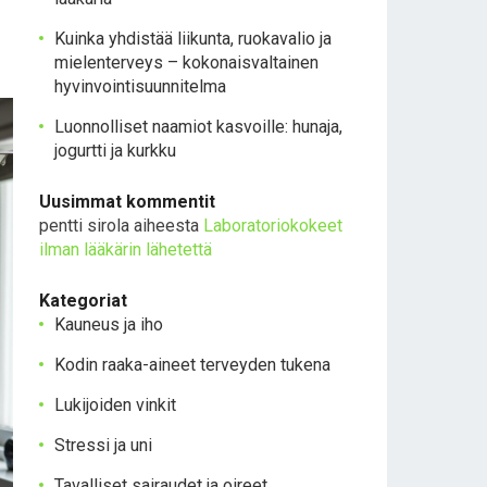
Kuinka yhdistää liikunta, ruokavalio ja
mielenterveys – kokonaisvaltainen
hyvinvointisuunnitelma
Luonnolliset naamiot kasvoille: hunaja,
jogurtti ja kurkku
Uusimmat kommentit
pentti sirola
aiheesta
Laboratoriokokeet
ilman lääkärin lähetettä
Kategoriat
Kauneus ja iho
Kodin raaka-aineet terveyden tukena
Lukijoiden vinkit
Stressi ja uni
Tavalliset sairaudet ja oireet