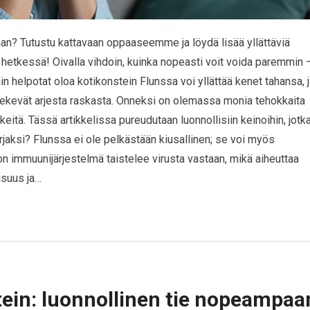
saan? Tutustu kattavaan oppaaseemme ja löydä lisää yllättäviä
 hetkessä! Oivalla vihdoin, kuinka nopeasti voit voida paremmin 
n helpotat oloa kotikonstein Flunssa voi yllättää kenet tahansa, 
tekevät arjesta raskasta. Onneksi on olemassa monia tehokkaita
kkeitä. Tässä artikkelissa pureudutaan luonnollisiin keinoihin, jotk
urjaksi? Flunssa ei ole pelkästään kiusallinen; se voi myös
on immuunijärjestelmä taistelee virusta vastaan, mikä aiheuttaa
isuus ja…
tein: luonnollinen tie nopeampaa