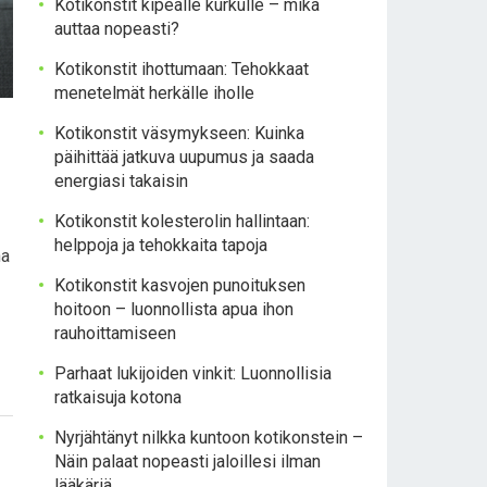
Kotikonstit kipeälle kurkulle – mikä
auttaa nopeasti?
Kotikonstit ihottumaan: Tehokkaat
menetelmät herkälle iholle
Kotikonstit väsymykseen: Kuinka
päihittää jatkuva uupumus ja saada
energiasi takaisin
Kotikonstit kolesterolin hallintaan:
helppoja ja tehokkaita tapoja
na
Kotikonstit kasvojen punoituksen
hoitoon – luonnollista apua ihon
rauhoittamiseen
Parhaat lukijoiden vinkit: Luonnollisia
ratkaisuja kotona
Nyrjähtänyt nilkka kuntoon kotikonstein –
Näin palaat nopeasti jaloillesi ilman
lääkäriä