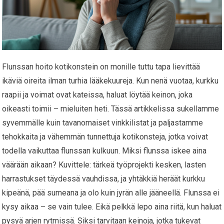
Flunssan hoito kotikonstein on monille tuttu tapa lievittää
ikäviä oireita ilman turhia lääkekuureja. Kun nenä vuotaa, kurkku
raapii ja voimat ovat kateissa, haluat löytää keinon, joka
oikeasti toimii – mieluiten heti. Tässä artikkelissa sukellamme
syvemmälle kuin tavanomaiset vinkkilistat ja paljastamme
tehokkaita ja vähemmän tunnettuja kotikonsteja, jotka voivat
todella vaikuttaa flunssan kulkuun. Miksi flunssa iskee aina
väärään aikaan? Kuvittele: tärkeä työprojekti kesken, lasten
harrastukset täydessä vauhdissa, ja yhtäkkiä heräät kurkku
kipeänä, pää sumeana ja olo kuin jyrän alle jääneellä. Flunssa ei
kysy aikaa – se vain tulee. Eikä pelkkä lepo aina riitä, kun haluat
pysyä arjen rytmissä. Siksi tarvitaan keinoja, jotka tukevat