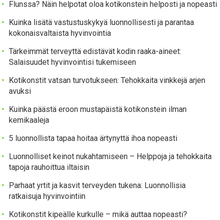
Flunssa? Näin helpotat oloa kotikonstein helposti ja nopeasti
Kuinka lisätä vastustuskykyä luonnollisesti ja parantaa
kokonaisvaltaista hyvinvointia
Tärkeimmät terveyttä edistävät kodin raaka-aineet:
Salaisuudet hyvinvointisi tukemiseen
Kotikonstit vatsan turvotukseen: Tehokkaita vinkkejä arjen
avuksi
Kuinka päästä eroon mustapäistä kotikonstein ilman
kemikaaleja
5 luonnollista tapaa hoitaa ärtynyttä ihoa nopeasti
Luonnolliset keinot nukahtamiseen – Helppoja ja tehokkaita
tapoja rauhoittua iltaisin
Parhaat yrtit ja kasvit terveyden tukena: Luonnollisia
ratkaisuja hyvinvointiin
Kotikonstit kipeälle kurkulle – mikä auttaa nopeasti?