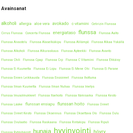
Avainsanat
alkoholi
avokado
allergia
aloe vera
c-vitamiini
Cetirizin Flunssa
flunssa
energiataso
Cirrus Flunssa
Concerta Flunssa
Flunssa Aalto
Flunssa Aivastelu
Flunssa Alaselkäkipu
Flunssa Alilämpö
Flunssa Alkaa Yskällä
Flunssa Alkoholi
Flunssa Alkuraskaus
Flunssa Apteekki
Flunssa Avanto
Flunssa Chili
Flunssa Cpap
Flunssa Crp
Flunssa C Vitamiini
Flunssa Ehkäisy
Flunssa Ei Kuumetta
Flunssa Ei Lopu
Flunssa Ei Mene Ohi
Flunssa Ei Parane
Flunssa Ennen Leikkausta
Flunssa Ensioireet
Flunssa Ihottuma
Flunssa Ilman Kuumetta
Flunssa Ilman Nuhaa
Flunssa Imetys
Flunssa Imusolmukkeet
Flunssa Itsehoito
Flunssa Itämisaika
Flunssa Kesto
flunssan hoito
flunssan ensiapu
Flunssa Lääke
Flunssa Oireet
Flunssa Oireet Kesto
Flunssa Oksennus
Flunssa Oksettava Olo
Flunssa Oulu
Flunssa Ovulaatio
Flunssa Raskaana
Flunssa Rintakipu
Flunssa Ripuli
hyvinvointi
hunaja
höyry
Flunssa Rytmihäiriöt