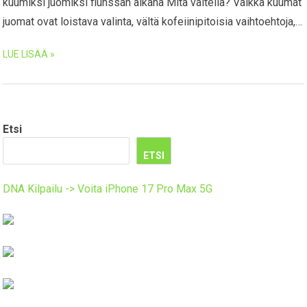
kuumiksi juomiksi flunssan aikana Mitä vältellä? Vaikka kuumat
juomat ovat loistava valinta, vältä kofeiinipitoisia vaihtoehtoja,…
LUE LISÄÄ »
Etsi
ETSI
DNA Kilpailu -> Voita iPhone 17 Pro Max 5G