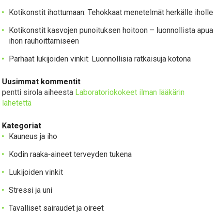
Kotikonstit ihottumaan: Tehokkaat menetelmät herkälle iholle
Kotikonstit kasvojen punoituksen hoitoon – luonnollista apua
ihon rauhoittamiseen
Parhaat lukijoiden vinkit: Luonnollisia ratkaisuja kotona
Uusimmat kommentit
pentti sirola
aiheesta
Laboratoriokokeet ilman lääkärin
lähetettä
Kategoriat
Kauneus ja iho
Kodin raaka-aineet terveyden tukena
Lukijoiden vinkit
Stressi ja uni
Tavalliset sairaudet ja oireet