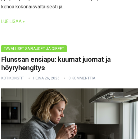
kehoa kokonaisvaltaisesti ja…
LUE LISÄÄ »
TAVALLISET SAIRAUDET JA OIREET
Flunssan ensiapu: kuumat juomat ja
höyryhengitys
KOTIKONSTIT
HEINÄ 26, 2026
0 KOMMENTTIA