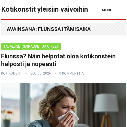
Kotikonstit yleisiin vaivoihin
MENU
AVAINSANA:
FLUNSSA ITÄMISAIKA
TAVALLISET SAIRAUDET JA OIREET
Flunssa? Näin helpotat oloa kotikonstein
helposti ja nopeasti
KOTIKONSTIT
ELO 05, 2026
0 KOMMENTTIA