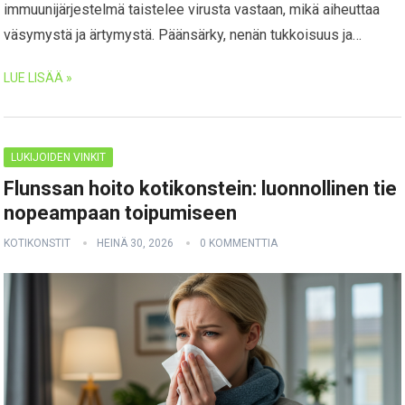
immuunijärjestelmä taistelee virusta vastaan, mikä aiheuttaa
väsymystä ja ärtymystä. Päänsärky, nenän tukkoisuus ja…
LUE LISÄÄ »
LUKIJOIDEN VINKIT
Flunssan hoito kotikonstein: luonnollinen tie
nopeampaan toipumiseen
KOTIKONSTIT
HEINÄ 30, 2026
0 KOMMENTTIA