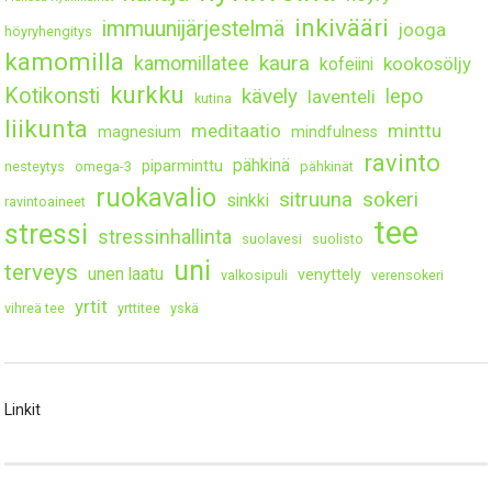
inkivääri
immuunijärjestelmä
jooga
höyryhengitys
kamomilla
kaura
kamomillatee
kookosöljy
kofeiini
kurkku
Kotikonsti
kävely
lepo
laventeli
kutina
liikunta
meditaatio
minttu
magnesium
mindfulness
ravinto
pähkinä
piparminttu
nesteytys
omega-3
pähkinät
ruokavalio
sitruuna
sokeri
sinkki
ravintoaineet
tee
stressi
stressinhallinta
suolavesi
suolisto
uni
terveys
unen laatu
venyttely
valkosipuli
verensokeri
yrtit
vihreä tee
yrttitee
yskä
Linkit