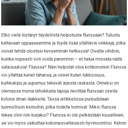
Etkö vielä löytänyt täydellistä helpotusta flunssaan? Tutustu
kattavaan oppaaseemme ja löydä lisää yllättäviä vinkkejä, jotka
voivat tehdä olostasi kevyemmän hetkessä! Oivalla vihdoin,
kuinka nopeasti voit voida paremmin – et halua missata näitä
salaisuuksia! Flunssa? Näin helpotat oloa kotikonstein Flunssa
voi yllättää kenet tahansa, ja oireet kuten tukkoisuus,
kurkkukipu ja uupumus tekevät arjesta raskasta. Onneksi on
olemassa monia tehokkaita tapoja lievittää flunssan oireita
kotona ilman lääkkeitä. Tässä artikkelissa pureudutaan
luonnollisiin keinoihin, jotka todella toimivat. Miksi flunssa
tekee olon niin kurjaksi? Flunssa ei ole pelkästään kiusallinen;
se voi myös vaikuttaa kokonaisvaltaisesti hyvinvointiisi. Kehon