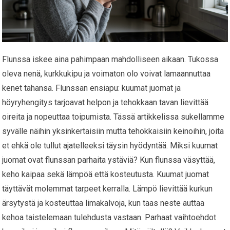
Flunssa iskee aina pahimpaan mahdolliseen aikaan. Tukossa
oleva nenä, kurkkukipu ja voimaton olo voivat lamaannuttaa
kenet tahansa. Flunssan ensiapu: kuumat juomat ja
höyryhengitys tarjoavat helpon ja tehokkaan tavan lievittää
oireita ja nopeuttaa toipumista. Tässä artikkelissa sukellamme
syvälle näihin yksinkertaisiin mutta tehokkaisiin keinoihin, joita
et ehkä ole tullut ajatelleeksi täysin hyödyntää. Miksi kuumat
juomat ovat flunssan parhaita ystäviä? Kun flunssa väsyttää,
keho kaipaa sekä lämpöä että kosteutusta. Kuumat juomat
täyttävät molemmat tarpeet kerralla. Lämpö lievittää kurkun
ärsytystä ja kosteuttaa limakalvoja, kun taas neste auttaa
kehoa taistelemaan tulehdusta vastaan. Parhaat vaihtoehdot