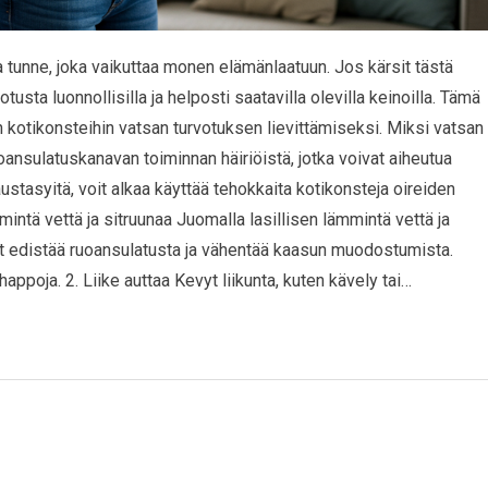
a tunne, joka vaikuttaa monen elämänlaatuun. Jos kärsit tästä
tusta luonnollisilla ja helposti saatavilla olevilla keinoilla. Tämä
n kotikonsteihin vatsan turvotuksen lievittämiseksi. Miksi vatsan
oansulatuskanavan toiminnan häiriöistä, jotka voivat aiheutua
stasyitä, voit alkaa käyttää tehokkaita kotikonsteja oireiden
intä vettä ja sitruunaa Juomalla lasillisen lämmintä vettä ja
t edistää ruoansulatusta ja vähentää kaasun muodostumista.
ppoja. 2. Liike auttaa Kevyt liikunta, kuten kävely tai…