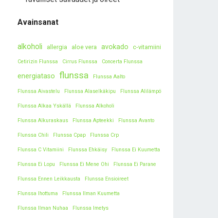
Avainsanat
alkoholi
avokado
allergia
aloe vera
c-vitamiini
Cetirizin Flunssa
Cirrus Flunssa
Concerta Flunssa
flunssa
energiataso
Flunssa Aalto
Flunssa Aivastelu
Flunssa Alaselkäkipu
Flunssa Alilämpö
Flunssa Alkaa Yskällä
Flunssa Alkoholi
Flunssa Alkuraskaus
Flunssa Apteekki
Flunssa Avanto
Flunssa Chili
Flunssa Cpap
Flunssa Crp
Flunssa C Vitamiini
Flunssa Ehkäisy
Flunssa Ei Kuumetta
Flunssa Ei Lopu
Flunssa Ei Mene Ohi
Flunssa Ei Parane
Flunssa Ennen Leikkausta
Flunssa Ensioireet
Flunssa Ihottuma
Flunssa Ilman Kuumetta
Flunssa Ilman Nuhaa
Flunssa Imetys