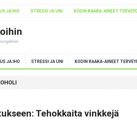
S JA IHO
STRESSI JA UNI
KODIN RAAKA-AINEET TERVEY
voihin
ntiongelmiin
US JA IHO
STRESSI JA UNI
KODIN RAAKA-AINEET TERVE
KOHOLI
tukseen: Tehokkaita vinkkejä