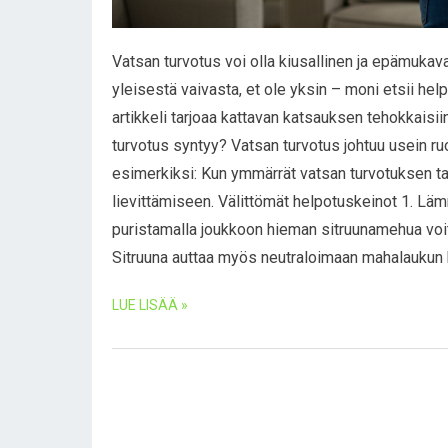
Vatsan turvotus voi olla kiusallinen ja epämukav
yleisestä vaivasta, et ole yksin – moni etsii helpo
artikkeli tarjoaa kattavan katsauksen tehokkaisii
turvotus syntyy? Vatsan turvotus johtuu usein ru
esimerkiksi: Kun ymmärrät vatsan turvotuksen tau
lievittämiseen. Välittömät helpotuskeinot 1. Lämm
puristamalla joukkoon hieman sitruunamehua voi
Sitruuna auttaa myös neutraloimaan mahalaukun ha
LUE LISÄÄ »