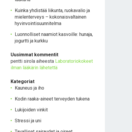
Kuinka yhdistää liikunta, ruokavalio ja
mielenterveys – kokonaisvaltainen
hyvinvointisuunnitelma
Luonnolliset naamiot kasvoille: hunaja,
jogurtti ja kurkku
Uusimmat kommentit
pentti sirola
aiheesta
Laboratoriokokeet
ilman lääkärin lähetettä
Kategoriat
Kauneus ja iho
Kodin raaka-aineet terveyden tukena
Lukijoiden vinkit
Stressi ja uni
Tavalliset sairaudet ja oireet