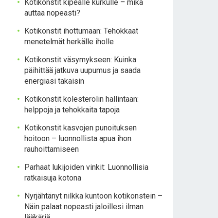
Kotikonstit kipeälle kurkulle – mikä
auttaa nopeasti?
Kotikonstit ihottumaan: Tehokkaat
menetelmät herkälle iholle
Kotikonstit väsymykseen: Kuinka
päihittää jatkuva uupumus ja saada
energiasi takaisin
Kotikonstit kolesterolin hallintaan:
helppoja ja tehokkaita tapoja
Kotikonstit kasvojen punoituksen
hoitoon – luonnollista apua ihon
rauhoittamiseen
Parhaat lukijoiden vinkit: Luonnollisia
ratkaisuja kotona
Nyrjähtänyt nilkka kuntoon kotikonstein –
Näin palaat nopeasti jaloillesi ilman
lääkäriä