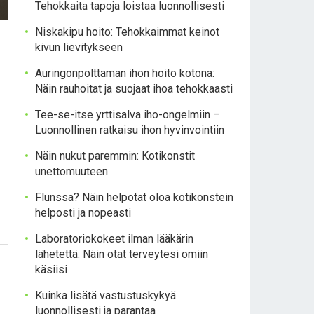
Tehokkaita tapoja loistaa luonnollisesti
Niskakipu hoito: Tehokkaimmat keinot
kivun lievitykseen
Auringonpolttaman ihon hoito kotona:
Näin rauhoitat ja suojaat ihoa tehokkaasti
Tee-se-itse yrttisalva iho-ongelmiin –
Luonnollinen ratkaisu ihon hyvinvointiin
Näin nukut paremmin: Kotikonstit
unettomuuteen
Flunssa? Näin helpotat oloa kotikonstein
helposti ja nopeasti
Laboratoriokokeet ilman lääkärin
lähetettä: Näin otat terveytesi omiin
käsiisi
Kuinka lisätä vastustuskykyä
luonnollisesti ja parantaa