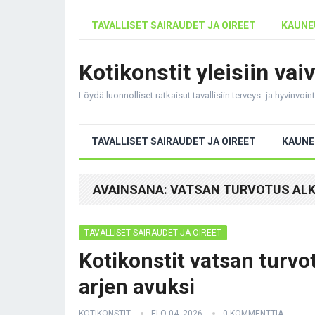
TAVALLISET SAIRAUDET JA OIREET
KAUNEU
Kotikonstit yleisiin vai
Löydä luonnolliset ratkaisut tavallisiin terveys- ja hyvinvoi
TAVALLISET SAIRAUDET JA OIREET
KAUNE
AVAINSANA:
VATSAN TURVOTUS AL
TAVALLISET SAIRAUDET JA OIREET
Kotikonstit vatsan turvo
arjen avuksi
KOTIKONSTIT
ELO 04, 2026
0 KOMMENTTIA