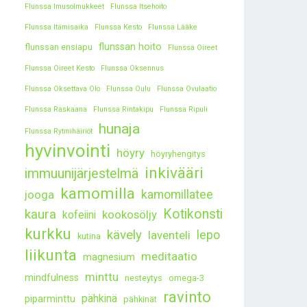
Flunssa Imusolmukkeet
Flunssa Itsehoito
Flunssa Itämisaika
Flunssa Kesto
Flunssa Lääke
flunssan hoito
flunssan ensiapu
Flunssa Oireet
Flunssa Oireet Kesto
Flunssa Oksennus
Flunssa Oksettava Olo
Flunssa Oulu
Flunssa Ovulaatio
Flunssa Raskaana
Flunssa Rintakipu
Flunssa Ripuli
hunaja
Flunssa Rytmihäiriöt
hyvinvointi
höyry
höyryhengitys
inkivääri
immuunijärjestelmä
kamomilla
kamomillatee
jooga
kaura
Kotikonsti
kookosöljy
kofeiini
kurkku
kävely
lepo
laventeli
kutina
liikunta
meditaatio
magnesium
minttu
mindfulness
nesteytys
omega-3
ravinto
pähkinä
piparminttu
pähkinät