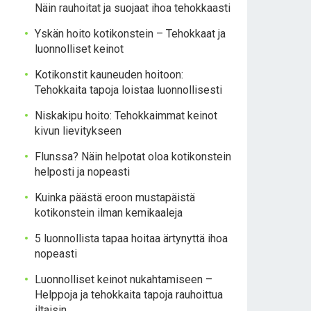
Näin rauhoitat ja suojaat ihoa tehokkaasti
Yskän hoito kotikonstein – Tehokkaat ja
luonnolliset keinot
Kotikonstit kauneuden hoitoon:
Tehokkaita tapoja loistaa luonnollisesti
Niskakipu hoito: Tehokkaimmat keinot
kivun lievitykseen
Flunssa? Näin helpotat oloa kotikonstein
helposti ja nopeasti
Kuinka päästä eroon mustapäistä
kotikonstein ilman kemikaaleja
5 luonnollista tapaa hoitaa ärtynyttä ihoa
nopeasti
Luonnolliset keinot nukahtamiseen –
Helppoja ja tehokkaita tapoja rauhoittua
iltaisin