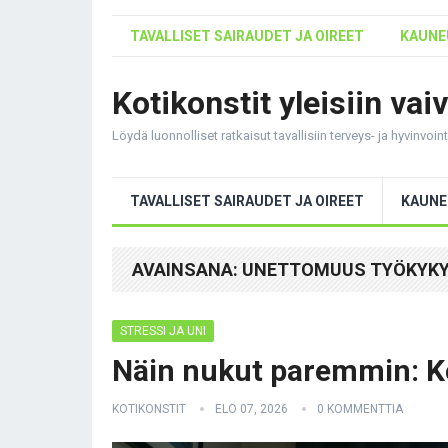
TAVALLISET SAIRAUDET JA OIREET
KAUNEU
Kotikonstit yleisiin vai
Löydä luonnolliset ratkaisut tavallisiin terveys- ja hyvinvoi
TAVALLISET SAIRAUDET JA OIREET
KAUNE
AVAINSANA:
UNETTOMUUS TYÖKYK
STRESSI JA UNI
Näin nukut paremmin: K
KOTIKONSTIT
ELO 07, 2026
0 KOMMENTTIA