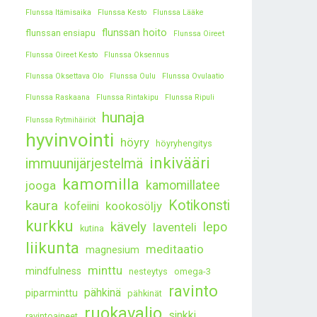
Flunssa Itämisaika
Flunssa Kesto
Flunssa Lääke
flunssan hoito
flunssan ensiapu
Flunssa Oireet
Flunssa Oireet Kesto
Flunssa Oksennus
Flunssa Oksettava Olo
Flunssa Oulu
Flunssa Ovulaatio
Flunssa Raskaana
Flunssa Rintakipu
Flunssa Ripuli
hunaja
Flunssa Rytmihäiriöt
hyvinvointi
höyry
höyryhengitys
inkivääri
immuunijärjestelmä
kamomilla
kamomillatee
jooga
kaura
Kotikonsti
kookosöljy
kofeiini
kurkku
kävely
lepo
laventeli
kutina
liikunta
meditaatio
magnesium
minttu
mindfulness
nesteytys
omega-3
ravinto
pähkinä
piparminttu
pähkinät
ruokavalio
sinkki
ravintoaineet