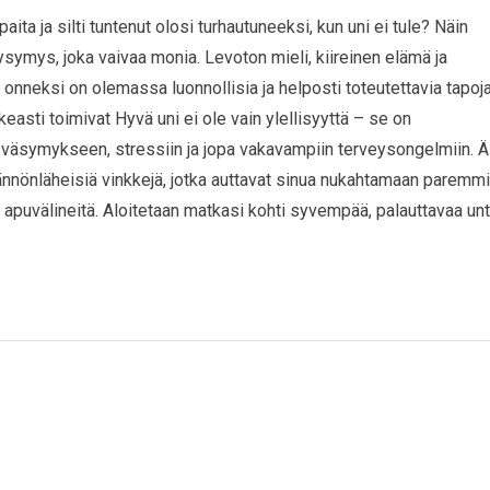
ta ja silti tuntenut olosi turhautuneeksi, kun uni ei tule? Näin
symys, joka vaivaa monia. Levoton mieli, kiireinen elämä ja
ta onneksi on olemassa luonnollisia ja helposti toteutettavia tapoj
keasti toimivat Hyvä uni ei ole vain ylellisyyttä – se on
 väsymykseen, stressiin ja jopa vakavampiin terveysongelmiin. Ä
tännönläheisiä vinkkejä, jotka auttavat sinua nukahtamaan paremm
ta apuvälineitä. Aloitetaan matkasi kohti syvempää, palauttavaa unt