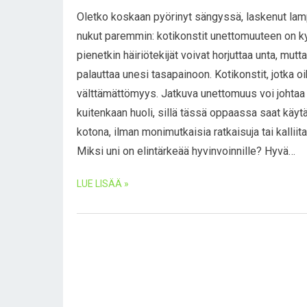
Oletko koskaan pyörinyt sängyssä, laskenut lampai
nukut paremmin: kotikonstit unettomuuteen on ky
pienetkin häiriötekijät voivat horjuttaa unta, mut
palauttaa unesi tasapainoon. Kotikonstit, jotka oi
välttämättömyys. Jatkuva unettomuus voi johtaa
kuitenkaan huoli, sillä tässä oppaassa saat käy
kotona, ilman monimutkaisia ratkaisuja tai kallii
Miksi uni on elintärkeää hyvinvoinnille? Hyvä…
LUE LISÄÄ »