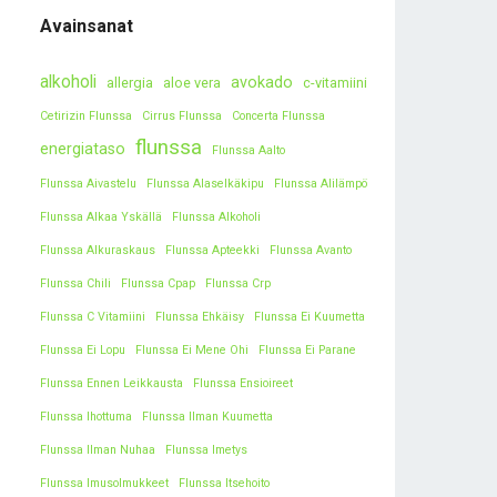
Avainsanat
alkoholi
avokado
allergia
aloe vera
c-vitamiini
Cetirizin Flunssa
Cirrus Flunssa
Concerta Flunssa
flunssa
energiataso
Flunssa Aalto
Flunssa Aivastelu
Flunssa Alaselkäkipu
Flunssa Alilämpö
Flunssa Alkaa Yskällä
Flunssa Alkoholi
Flunssa Alkuraskaus
Flunssa Apteekki
Flunssa Avanto
Flunssa Chili
Flunssa Cpap
Flunssa Crp
Flunssa C Vitamiini
Flunssa Ehkäisy
Flunssa Ei Kuumetta
Flunssa Ei Lopu
Flunssa Ei Mene Ohi
Flunssa Ei Parane
Flunssa Ennen Leikkausta
Flunssa Ensioireet
Flunssa Ihottuma
Flunssa Ilman Kuumetta
Flunssa Ilman Nuhaa
Flunssa Imetys
Flunssa Imusolmukkeet
Flunssa Itsehoito