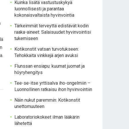
Kuinka lisätä vastustuskykyä
luonnollisesti ja parantaa
kokonaisvaltaista hyvinvointia
a
Tärkeimmät terveyttä edistävät kodin
raaka-aineet: Salaisuudet hyvinvointisi
tukemiseen
lä
in
Kotikonstit vatsan turvotukseen:
a.
Tehokkaita vinkkejä arjen avuksi
Flunssan ensiapu: kuumat juomat ja
höyryhengitys
Tee-se-itse yrttisalva iho-ongelmiin –
Luonnollinen ratkaisu ihon hyvinvointiin
Näin nukut paremmin: Kotikonstit
unettomuuteen
Laboratoriokokeet ilman lääkärin
lähetettä