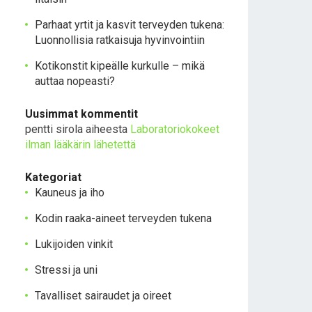
Parhaat yrtit ja kasvit terveyden tukena:
Luonnollisia ratkaisuja hyvinvointiin
Kotikonstit kipeälle kurkulle – mikä
auttaa nopeasti?
Uusimmat kommentit
pentti sirola
aiheesta
Laboratoriokokeet
ilman lääkärin lähetettä
Kategoriat
Kauneus ja iho
Kodin raaka-aineet terveyden tukena
Lukijoiden vinkit
Stressi ja uni
Tavalliset sairaudet ja oireet