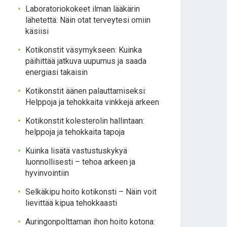
Laboratoriokokeet ilman lääkärin
lähetettä: Näin otat terveytesi omiin
käsiisi
Kotikonstit väsymykseen: Kuinka
päihittää jatkuva uupumus ja saada
energiasi takaisin
Kotikonstit äänen palauttamiseksi:
Helppoja ja tehokkaita vinkkejä arkeen
Kotikonstit kolesterolin hallintaan:
helppoja ja tehokkaita tapoja
Kuinka lisätä vastustuskykyä
luonnollisesti – tehoa arkeen ja
hyvinvointiin
Selkäkipu hoito kotikonsti – Näin voit
lievittää kipua tehokkaasti
Auringonpolttaman ihon hoito kotona: