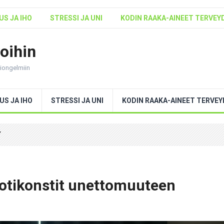
S JA IHO
STRESSI JA UNI
KODIN RAAKA-AINEET TERVEY
voihin
ntiongelmiin
US JA IHO
STRESSI JA UNI
KODIN RAAKA-AINEET TERVE
Y
otikonstit unettomuuteen