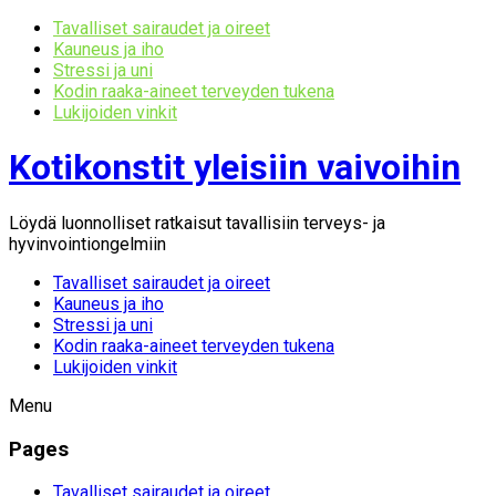
Tavalliset sairaudet ja oireet
Kauneus ja iho
Stressi ja uni
Kodin raaka-aineet terveyden tukena
Lukijoiden vinkit
Kotikonstit yleisiin vaivoihin
Löydä luonnolliset ratkaisut tavallisiin terveys- ja
hyvinvointiongelmiin
Tavalliset sairaudet ja oireet
Kauneus ja iho
Stressi ja uni
Kodin raaka-aineet terveyden tukena
Lukijoiden vinkit
Menu
Pages
Tavalliset sairaudet ja oireet