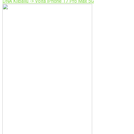
DNA Kilpailu -> Voita iPhone 17 Pro Max 5G