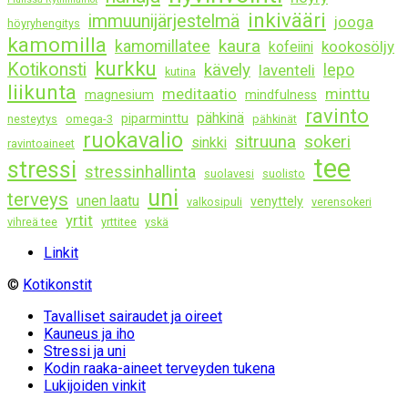
inkivääri
immuunijärjestelmä
jooga
höyryhengitys
kamomilla
kaura
kamomillatee
kookosöljy
kofeiini
kurkku
Kotikonsti
kävely
lepo
laventeli
kutina
liikunta
meditaatio
minttu
magnesium
mindfulness
ravinto
pähkinä
piparminttu
nesteytys
omega-3
pähkinät
ruokavalio
sitruuna
sokeri
sinkki
ravintoaineet
tee
stressi
stressinhallinta
suolavesi
suolisto
uni
terveys
unen laatu
venyttely
valkosipuli
verensokeri
yrtit
vihreä tee
yrttitee
yskä
Linkit
©
Kotikonstit
Tavalliset sairaudet ja oireet
Kauneus ja iho
Stressi ja uni
Kodin raaka-aineet terveyden tukena
Lukijoiden vinkit