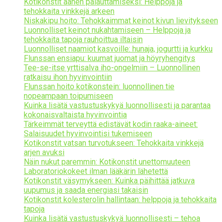
Kotikonstit äänen palauttamiseksi: Helppoja ja
tehokkaita vinkkejä arkeen
Niskakipu hoito: Tehokkaimmat keinot kivun lievitykseen
Luonnolliset keinot nukahtamiseen – Helppoja ja
tehokkaita tapoja rauhoittua iltaisin
Luonnolliset naamiot kasvoille: hunaja, jogurtti ja kurkku
Flunssan ensiapu: kuumat juomat ja höyryhengitys
Tee-se-itse yrttisalva iho-ongelmiin – Luonnollinen
ratkaisu ihon hyvinvointiin
Flunssan hoito kotikonstein: luonnollinen tie
nopeampaan toipumiseen
Kuinka lisätä vastustuskykyä luonnollisesti ja parantaa
kokonaisvaltaista hyvinvointia
Tärkeimmät terveyttä edistävät kodin raaka-aineet:
Salaisuudet hyvinvointisi tukemiseen
Kotikonstit vatsan turvotukseen: Tehokkaita vinkkejä
arjen avuksi
Näin nukut paremmin: Kotikonstit unettomuuteen
Laboratoriokokeet ilman lääkärin lähetettä
Kotikonstit väsymykseen: Kuinka päihittää jatkuva
uupumus ja saada energiasi takaisin
Kotikonstit kolesterolin hallintaan: helppoja ja tehokkaita
tapoja
Kuinka lisätä vastustuskykyä luonnollisesti – tehoa