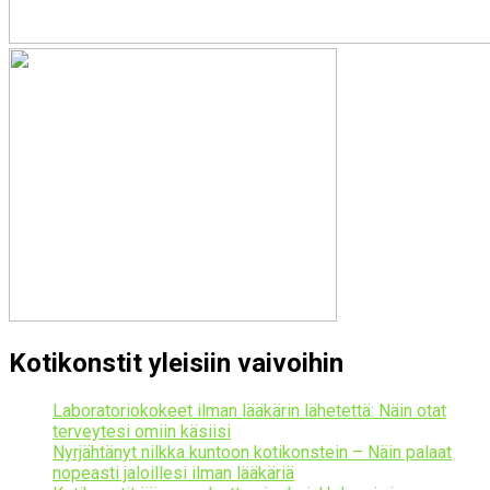
Kotikonstit yleisiin vaivoihin
Laboratoriokokeet ilman lääkärin lähetettä: Näin otat
terveytesi omiin käsiisi
Nyrjähtänyt nilkka kuntoon kotikonstein – Näin palaat
nopeasti jaloillesi ilman lääkäriä