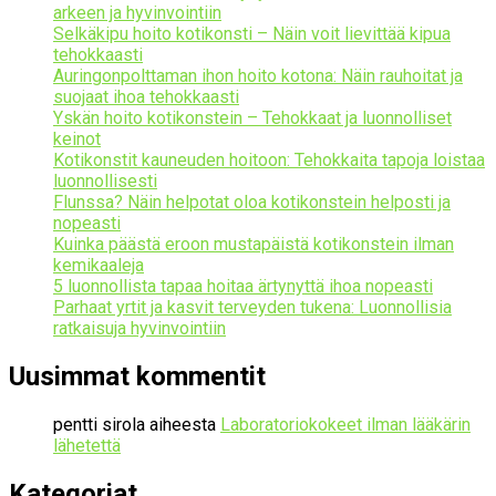
arkeen ja hyvinvointiin
Selkäkipu hoito kotikonsti – Näin voit lievittää kipua
tehokkaasti
Auringonpolttaman ihon hoito kotona: Näin rauhoitat ja
suojaat ihoa tehokkaasti
Yskän hoito kotikonstein – Tehokkaat ja luonnolliset
keinot
Kotikonstit kauneuden hoitoon: Tehokkaita tapoja loistaa
luonnollisesti
Flunssa? Näin helpotat oloa kotikonstein helposti ja
nopeasti
Kuinka päästä eroon mustapäistä kotikonstein ilman
kemikaaleja
5 luonnollista tapaa hoitaa ärtynyttä ihoa nopeasti
Parhaat yrtit ja kasvit terveyden tukena: Luonnollisia
ratkaisuja hyvinvointiin
Uusimmat kommentit
pentti sirola
aiheesta
Laboratoriokokeet ilman lääkärin
lähetettä
Kategoriat