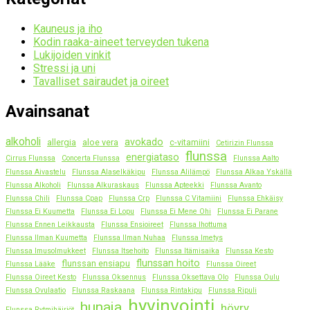
Kauneus ja iho
Kodin raaka-aineet terveyden tukena
Lukijoiden vinkit
Stressi ja uni
Tavalliset sairaudet ja oireet
Avainsanat
alkoholi
avokado
allergia
aloe vera
c-vitamiini
Cetirizin Flunssa
flunssa
energiataso
Cirrus Flunssa
Concerta Flunssa
Flunssa Aalto
Flunssa Aivastelu
Flunssa Alaselkäkipu
Flunssa Alilämpö
Flunssa Alkaa Yskällä
Flunssa Alkoholi
Flunssa Alkuraskaus
Flunssa Apteekki
Flunssa Avanto
Flunssa Chili
Flunssa Cpap
Flunssa Crp
Flunssa C Vitamiini
Flunssa Ehkäisy
Flunssa Ei Kuumetta
Flunssa Ei Lopu
Flunssa Ei Mene Ohi
Flunssa Ei Parane
Flunssa Ennen Leikkausta
Flunssa Ensioireet
Flunssa Ihottuma
Flunssa Ilman Kuumetta
Flunssa Ilman Nuhaa
Flunssa Imetys
Flunssa Imusolmukkeet
Flunssa Itsehoito
Flunssa Itämisaika
Flunssa Kesto
flunssan hoito
flunssan ensiapu
Flunssa Lääke
Flunssa Oireet
Flunssa Oireet Kesto
Flunssa Oksennus
Flunssa Oksettava Olo
Flunssa Oulu
Flunssa Ovulaatio
Flunssa Raskaana
Flunssa Rintakipu
Flunssa Ripuli
hyvinvointi
hunaja
höyry
Flunssa Rytmihäiriöt