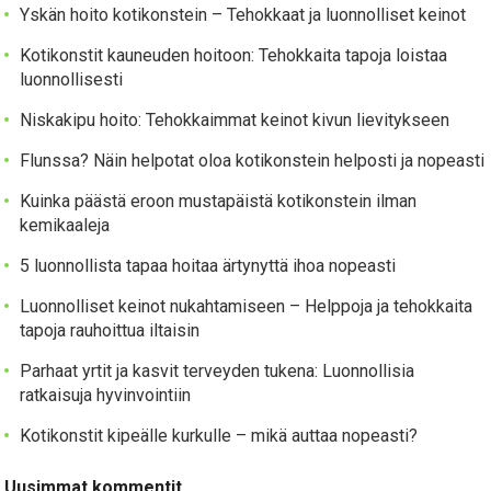
Yskän hoito kotikonstein – Tehokkaat ja luonnolliset keinot
Kotikonstit kauneuden hoitoon: Tehokkaita tapoja loistaa
luonnollisesti
Niskakipu hoito: Tehokkaimmat keinot kivun lievitykseen
Flunssa? Näin helpotat oloa kotikonstein helposti ja nopeasti
Kuinka päästä eroon mustapäistä kotikonstein ilman
kemikaaleja
5 luonnollista tapaa hoitaa ärtynyttä ihoa nopeasti
Luonnolliset keinot nukahtamiseen – Helppoja ja tehokkaita
tapoja rauhoittua iltaisin
Parhaat yrtit ja kasvit terveyden tukena: Luonnollisia
ratkaisuja hyvinvointiin
Kotikonstit kipeälle kurkulle – mikä auttaa nopeasti?
Uusimmat kommentit