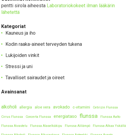
pentti sirola
aiheesta
Laboratoriokokeet ilman lääkärin
lähetettä
Kategoriat
Kauneus ja iho
Kodin raaka-aineet terveyden tukena
Lukijoiden vinkit
Stressi ja uni
Tavalliset sairaudet ja oireet
Avainsanat
alkoholi
avokado
allergia
aloe vera
c-vitamiini
Cetirizin Flunssa
flunssa
energiataso
Cirrus Flunssa
Concerta Flunssa
Flunssa Aalto
Flunssa Aivastelu
Flunssa Alaselkäkipu
Flunssa Alilämpö
Flunssa Alkaa Yskällä
Flunssa Alkoholi
Flunssa Alkuraskaus
Flunssa Apteekki
Flunssa Avanto