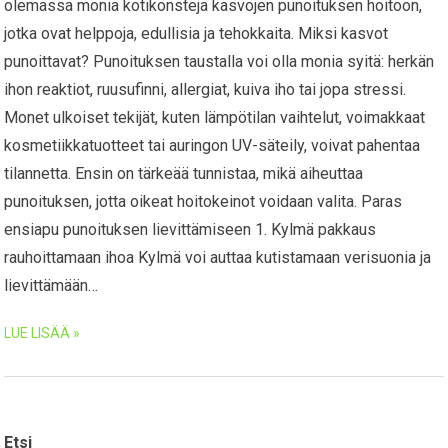
olemassa monia kotikonsteja kasvojen punoituksen hoitoon,
jotka ovat helppoja, edullisia ja tehokkaita. Miksi kasvot
punoittavat? Punoituksen taustalla voi olla monia syitä: herkän
ihon reaktiot, ruusufinni, allergiat, kuiva iho tai jopa stressi.
Monet ulkoiset tekijät, kuten lämpötilan vaihtelut, voimakkaat
kosmetiikkatuotteet tai auringon UV-säteily, voivat pahentaa
tilannetta. Ensin on tärkeää tunnistaa, mikä aiheuttaa
punoituksen, jotta oikeat hoitokeinot voidaan valita. Paras
ensiapu punoituksen lievittämiseen 1. Kylmä pakkaus
rauhoittamaan ihoa Kylmä voi auttaa kutistamaan verisuonia ja
lievittämään…
LUE LISÄÄ »
Etsi