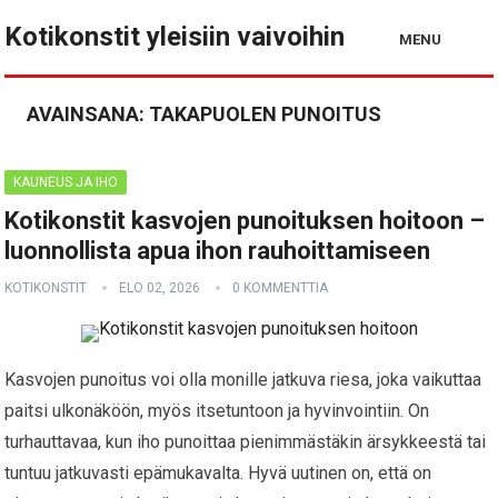
Kotikonstit yleisiin vaivoihin
MENU
AVAINSANA:
TAKAPUOLEN PUNOITUS
KAUNEUS JA IHO
Kotikonstit kasvojen punoituksen hoitoon –
luonnollista apua ihon rauhoittamiseen
KOTIKONSTIT
ELO 02, 2026
0 KOMMENTTIA
Kasvojen punoitus voi olla monille jatkuva riesa, joka vaikuttaa
paitsi ulkonäköön, myös itsetuntoon ja hyvinvointiin. On
turhauttavaa, kun iho punoittaa pienimmästäkin ärsykkeestä tai
tuntuu jatkuvasti epämukavalta. Hyvä uutinen on, että on