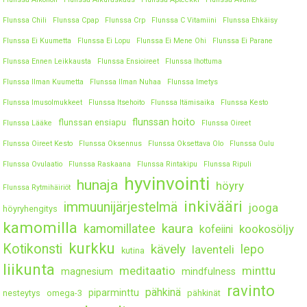
Flunssa Chili
Flunssa Cpap
Flunssa Crp
Flunssa C Vitamiini
Flunssa Ehkäisy
Flunssa Ei Kuumetta
Flunssa Ei Lopu
Flunssa Ei Mene Ohi
Flunssa Ei Parane
Flunssa Ennen Leikkausta
Flunssa Ensioireet
Flunssa Ihottuma
Flunssa Ilman Kuumetta
Flunssa Ilman Nuhaa
Flunssa Imetys
Flunssa Imusolmukkeet
Flunssa Itsehoito
Flunssa Itämisaika
Flunssa Kesto
flunssan hoito
flunssan ensiapu
Flunssa Lääke
Flunssa Oireet
Flunssa Oireet Kesto
Flunssa Oksennus
Flunssa Oksettava Olo
Flunssa Oulu
Flunssa Ovulaatio
Flunssa Raskaana
Flunssa Rintakipu
Flunssa Ripuli
hyvinvointi
hunaja
höyry
Flunssa Rytmihäiriöt
inkivääri
immuunijärjestelmä
jooga
höyryhengitys
kamomilla
kaura
kamomillatee
kookosöljy
kofeiini
kurkku
Kotikonsti
kävely
lepo
laventeli
kutina
liikunta
meditaatio
minttu
magnesium
mindfulness
ravinto
pähkinä
piparminttu
nesteytys
omega-3
pähkinät