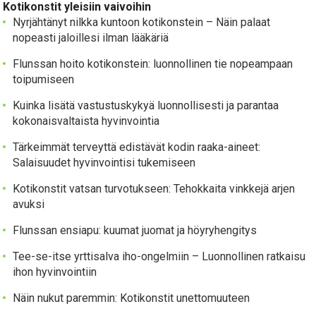
Kotikonstit yleisiin vaivoihin
Nyrjähtänyt nilkka kuntoon kotikonstein – Näin palaat
nopeasti jaloillesi ilman lääkäriä
Flunssan hoito kotikonstein: luonnollinen tie nopeampaan
toipumiseen
Kuinka lisätä vastustuskykyä luonnollisesti ja parantaa
kokonaisvaltaista hyvinvointia
Tärkeimmät terveyttä edistävät kodin raaka-aineet:
Salaisuudet hyvinvointisi tukemiseen
Kotikonstit vatsan turvotukseen: Tehokkaita vinkkejä arjen
avuksi
Flunssan ensiapu: kuumat juomat ja höyryhengitys
Tee-se-itse yrttisalva iho-ongelmiin – Luonnollinen ratkaisu
ihon hyvinvointiin
Näin nukut paremmin: Kotikonstit unettomuuteen