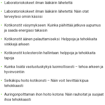
Laboratoriokokeet ilman lääkärin lähetettä
Laboratoriokokeet ilman lääkärin lähetettä: Näin otat
terveytesi omiin käsiisi
Kotikonstit väsymykseen: Kuinka päihittää jatkuva uupumus
ja saada energiasi takaisin
Kotikonstit äänen palauttamiseksi: Helppoja ja tehokkaita
vinkkejä arkeen
Kotikonstit kolesterolin hallintaan: helppoja ja tehokkaita
tapoja
Kuinka lisätä vastustuskykyä luonnollisesti – tehoa arkeen ja
hyvinvointiin
Selkäkipu hoito kotikonsti – Näin voit lievittää kipua
tehokkaasti
Auringonpolttaman ihon hoito kotona: Näin rauhoitat ja suojaat
ihoa tehokkaasti