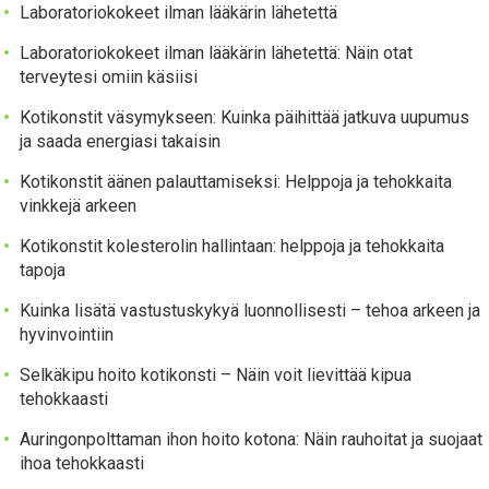
Laboratoriokokeet ilman lääkärin lähetettä
Laboratoriokokeet ilman lääkärin lähetettä: Näin otat
terveytesi omiin käsiisi
Kotikonstit väsymykseen: Kuinka päihittää jatkuva uupumus
ja saada energiasi takaisin
Kotikonstit äänen palauttamiseksi: Helppoja ja tehokkaita
vinkkejä arkeen
Kotikonstit kolesterolin hallintaan: helppoja ja tehokkaita
tapoja
Kuinka lisätä vastustuskykyä luonnollisesti – tehoa arkeen ja
hyvinvointiin
Selkäkipu hoito kotikonsti – Näin voit lievittää kipua
tehokkaasti
Auringonpolttaman ihon hoito kotona: Näin rauhoitat ja suojaat
ihoa tehokkaasti