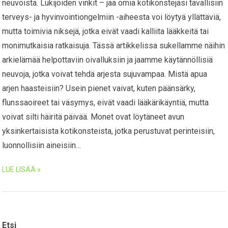
neuvoista. Lukijoiden vinkit – jaa omia kotikonstejasi tavallisiin
terveys- ja hyvinvointiongelmiin -aiheesta voi löytyä yllättäviä,
mutta toimivia niksejä, jotka eivät vaadi kalliita lääkkeitä tai
monimutkaisia ratkaisuja. Tässä artikkelissa sukellamme näihin
arkielämää helpottaviin oivalluksiin ja jaamme käytännöllisiä
neuvoja, jotka voivat tehdä arjesta sujuvampaa. Mistä apua
arjen haasteisiin? Usein pienet vaivat, kuten päänsärky,
flunssaoireet tai väsymys, eivät vaadi lääkärikäyntiä, mutta
voivat silti häiritä päivää. Monet ovat löytäneet avun
yksinkertaisista kotikonsteista, jotka perustuvat perinteisiin,
luonnollisiin aineisiin…
LUE LISÄÄ »
Etsi