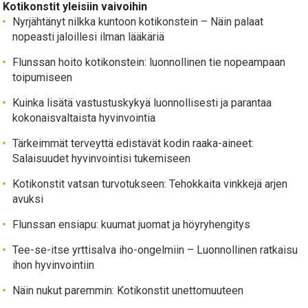
Kotikonstit yleisiin vaivoihin
Nyrjähtänyt nilkka kuntoon kotikonstein – Näin palaat
nopeasti jaloillesi ilman lääkäriä
Flunssan hoito kotikonstein: luonnollinen tie nopeampaan
toipumiseen
Kuinka lisätä vastustuskykyä luonnollisesti ja parantaa
kokonaisvaltaista hyvinvointia
Tärkeimmät terveyttä edistävät kodin raaka-aineet:
Salaisuudet hyvinvointisi tukemiseen
Kotikonstit vatsan turvotukseen: Tehokkaita vinkkejä arjen
avuksi
Flunssan ensiapu: kuumat juomat ja höyryhengitys
Tee-se-itse yrttisalva iho-ongelmiin – Luonnollinen ratkaisu
ihon hyvinvointiin
Näin nukut paremmin: Kotikonstit unettomuuteen