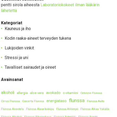
pentti sirola
aiheesta
Laboratoriokokeet ilman lääkärin
lähetettä
Kategoriat
Kauneus ja iho
Kodin raaka-aineet terveyden tukena
Lukijoiden vinkit
Stressi ja uni
Tavalliset sairaudet ja oireet
Avainsanat
alkoholi
avokado
allergia
aloe vera
c-vitamiini
Cetirizin Flunssa
flunssa
energiataso
Cirrus Flunssa
Concerta Flunssa
Flunssa Aalto
Flunssa Aivastelu
Flunssa Alaselkäkipu
Flunssa Alilämpö
Flunssa Alkaa Yskällä
Flunssa Alkoholi
Flunssa Alkuraskaus
Flunssa Apteekki
Flunssa Avanto