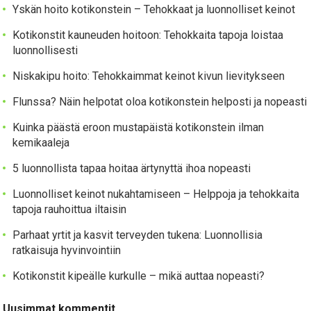
Yskän hoito kotikonstein – Tehokkaat ja luonnolliset keinot
Kotikonstit kauneuden hoitoon: Tehokkaita tapoja loistaa
luonnollisesti
Niskakipu hoito: Tehokkaimmat keinot kivun lievitykseen
Flunssa? Näin helpotat oloa kotikonstein helposti ja nopeasti
Kuinka päästä eroon mustapäistä kotikonstein ilman
kemikaaleja
5 luonnollista tapaa hoitaa ärtynyttä ihoa nopeasti
Luonnolliset keinot nukahtamiseen – Helppoja ja tehokkaita
tapoja rauhoittua iltaisin
Parhaat yrtit ja kasvit terveyden tukena: Luonnollisia
ratkaisuja hyvinvointiin
Kotikonstit kipeälle kurkulle – mikä auttaa nopeasti?
Uusimmat kommentit