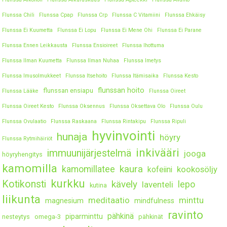
Flunssa Chili
Flunssa Cpap
Flunssa Crp
Flunssa C Vitamiini
Flunssa Ehkäisy
Flunssa Ei Kuumetta
Flunssa Ei Lopu
Flunssa Ei Mene Ohi
Flunssa Ei Parane
Flunssa Ennen Leikkausta
Flunssa Ensioireet
Flunssa Ihottuma
Flunssa Ilman Kuumetta
Flunssa Ilman Nuhaa
Flunssa Imetys
Flunssa Imusolmukkeet
Flunssa Itsehoito
Flunssa Itämisaika
Flunssa Kesto
flunssan hoito
flunssan ensiapu
Flunssa Lääke
Flunssa Oireet
Flunssa Oireet Kesto
Flunssa Oksennus
Flunssa Oksettava Olo
Flunssa Oulu
Flunssa Ovulaatio
Flunssa Raskaana
Flunssa Rintakipu
Flunssa Ripuli
hyvinvointi
hunaja
höyry
Flunssa Rytmihäiriöt
inkivääri
immuunijärjestelmä
jooga
höyryhengitys
kamomilla
kaura
kamomillatee
kookosöljy
kofeiini
kurkku
Kotikonsti
kävely
lepo
laventeli
kutina
liikunta
meditaatio
minttu
magnesium
mindfulness
ravinto
pähkinä
piparminttu
nesteytys
omega-3
pähkinät