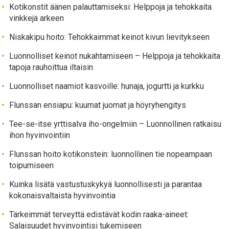
Kotikonstit äänen palauttamiseksi: Helppoja ja tehokkaita
vinkkejä arkeen
Niskakipu hoito: Tehokkaimmat keinot kivun lievitykseen
Luonnolliset keinot nukahtamiseen – Helppoja ja tehokkaita
tapoja rauhoittua iltaisin
Luonnolliset naamiot kasvoille: hunaja, jogurtti ja kurkku
Flunssan ensiapu: kuumat juomat ja höyryhengitys
Tee-se-itse yrttisalva iho-ongelmiin – Luonnollinen ratkaisu
ihon hyvinvointiin
Flunssan hoito kotikonstein: luonnollinen tie nopeampaan
toipumiseen
Kuinka lisätä vastustuskykyä luonnollisesti ja parantaa
kokonaisvaltaista hyvinvointia
Tärkeimmät terveyttä edistävät kodin raaka-aineet:
Salaisuudet hyvinvointisi tukemiseen