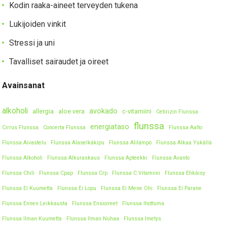
Kodin raaka-aineet terveyden tukena
Lukijoiden vinkit
Stressi ja uni
Tavalliset sairaudet ja oireet
Avainsanat
alkoholi
avokado
allergia
aloe vera
c-vitamiini
Cetirizin Flunssa
flunssa
energiataso
Cirrus Flunssa
Concerta Flunssa
Flunssa Aalto
Flunssa Aivastelu
Flunssa Alaselkäkipu
Flunssa Alilämpö
Flunssa Alkaa Yskällä
Flunssa Alkoholi
Flunssa Alkuraskaus
Flunssa Apteekki
Flunssa Avanto
Flunssa Chili
Flunssa Cpap
Flunssa Crp
Flunssa C Vitamiini
Flunssa Ehkäisy
Flunssa Ei Kuumetta
Flunssa Ei Lopu
Flunssa Ei Mene Ohi
Flunssa Ei Parane
Flunssa Ennen Leikkausta
Flunssa Ensioireet
Flunssa Ihottuma
Flunssa Ilman Kuumetta
Flunssa Ilman Nuhaa
Flunssa Imetys