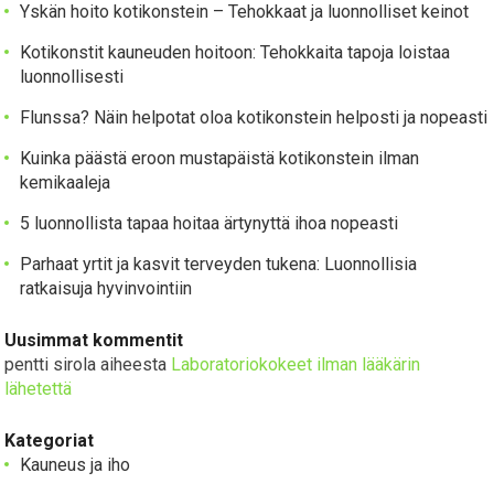
Yskän hoito kotikonstein – Tehokkaat ja luonnolliset keinot
Kotikonstit kauneuden hoitoon: Tehokkaita tapoja loistaa
luonnollisesti
Flunssa? Näin helpotat oloa kotikonstein helposti ja nopeasti
Kuinka päästä eroon mustapäistä kotikonstein ilman
kemikaaleja
5 luonnollista tapaa hoitaa ärtynyttä ihoa nopeasti
Parhaat yrtit ja kasvit terveyden tukena: Luonnollisia
ratkaisuja hyvinvointiin
Uusimmat kommentit
pentti sirola
aiheesta
Laboratoriokokeet ilman lääkärin
lähetettä
Kategoriat
Kauneus ja iho