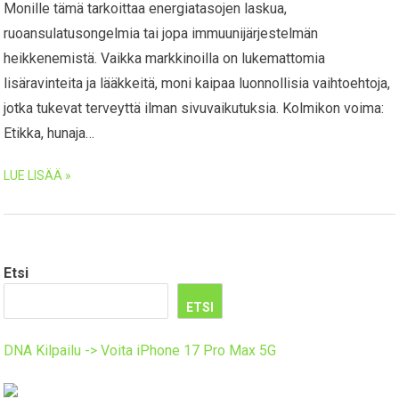
Monille tämä tarkoittaa energiatasojen laskua,
ruoansulatusongelmia tai jopa immuunijärjestelmän
heikkenemistä. Vaikka markkinoilla on lukemattomia
lisäravinteita ja lääkkeitä, moni kaipaa luonnollisia vaihtoehtoja,
jotka tukevat terveyttä ilman sivuvaikutuksia. Kolmikon voima:
Etikka, hunaja…
LUE LISÄÄ »
Etsi
ETSI
DNA Kilpailu -> Voita iPhone 17 Pro Max 5G