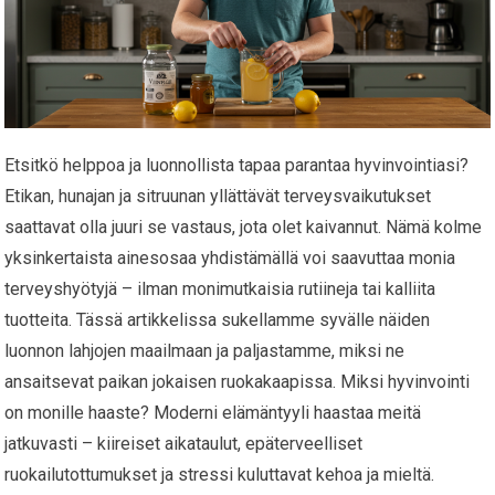
Etsitkö helppoa ja luonnollista tapaa parantaa hyvinvointiasi?
Etikan, hunajan ja sitruunan yllättävät terveysvaikutukset
saattavat olla juuri se vastaus, jota olet kaivannut. Nämä kolme
yksinkertaista ainesosaa yhdistämällä voi saavuttaa monia
terveyshyötyjä – ilman monimutkaisia rutiineja tai kalliita
tuotteita. Tässä artikkelissa sukellamme syvälle näiden
luonnon lahjojen maailmaan ja paljastamme, miksi ne
ansaitsevat paikan jokaisen ruokakaapissa. Miksi hyvinvointi
on monille haaste? Moderni elämäntyyli haastaa meitä
jatkuvasti – kiireiset aikataulut, epäterveelliset
ruokailutottumukset ja stressi kuluttavat kehoa ja mieltä.