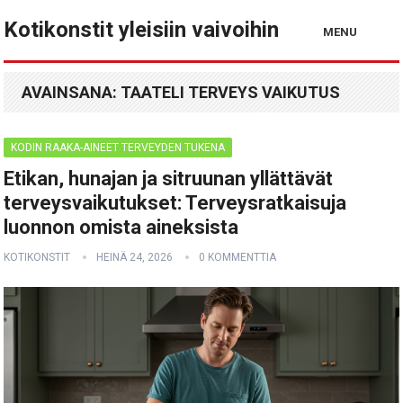
Kotikonstit yleisiin vaivoihin
MENU
AVAINSANA:
TAATELI TERVEYS VAIKUTUS
KODIN RAAKA-AINEET TERVEYDEN TUKENA
Etikan, hunajan ja sitruunan yllättävät
terveysvaikutukset: Terveysratkaisuja
luonnon omista aineksista
KOTIKONSTIT
HEINÄ 24, 2026
0 KOMMENTTIA