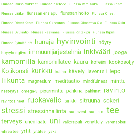
Flunssa Imusolmukkeet
Flunssa Itsehoito
Flunssa Itämisaika
Flunssa Kesto
flunssan hoito
flunssan ensiapu
Flunssa Lääke
Flunssa Oireet
Flunssa Oireet Kesto
Flunssa Oksennus
Flunssa Oksettava Olo
Flunssa Oulu
Flunssa Ovulaatio
Flunssa Raskaana
Flunssa Rintakipu
Flunssa Ripuli
hyvinvointi
hunaja
höyry
Flunssa Rytmihäiriöt
inkivääri
immuunijärjestelmä
jooga
höyryhengitys
kamomilla
kaura
kamomillatee
kookosöljy
kofeiini
kurkku
Kotikonsti
kävely
lepo
laventeli
kutina
liikunta
meditaatio
minttu
magnesium
mindfulness
ravinto
pähkinä
piparminttu
nesteytys
omega-3
pähkinät
ruokavalio
sitruuna
sokeri
sinkki
ravintoaineet
tee
stressi
stressinhallinta
suolavesi
suolisto
uni
terveys
unen laatu
venyttely
valkosipuli
verensokeri
yrtit
vihreä tee
yrttitee
yskä