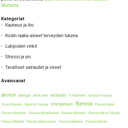
lähetettä
Kategoriat
Kauneus ja iho
Kodin raaka-aineet terveyden tukena
Lukijoiden vinkit
Stressi ja uni
Tavalliset sairaudet ja oireet
Avainsanat
alkoholi
avokado
allergia
aloe vera
c-vitamiini
Cetirizin Flunssa
flunssa
energiataso
Cirrus Flunssa
Concerta Flunssa
Flunssa Aalto
Flunssa Aivastelu
Flunssa Alaselkäkipu
Flunssa Alilämpö
Flunssa Alkaa Yskällä
Flunssa Alkoholi
Flunssa Alkuraskaus
Flunssa Apteekki
Flunssa Avanto