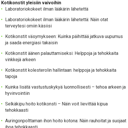
Kotikonstit yleisiin vaivoihin
Laboratoriokokeet ilman lääkärin lähetettä
Laboratoriokokeet ilman lääkärin lähetettä: Näin otat
terveytesi omiin käsiisi
Kotikonstit väsymykseen: Kuinka päihittää jatkuva uupumus
ja saada energiasi takaisin
Kotikonstit äänen palauttamiseksi: Helppoja ja tehokkaita
vinkkejä arkeen
Kotikonstit kolesterolin hallintaan: helppoja ja tehokkaita
tapoja
Kuinka lisätä vastustuskykyä luonnollisesti – tehoa arkeen ja
hyvinvointiin
Selkäkipu hoito kotikonsti – Näin voit lievittää kipua
tehokkaasti
Auringonpolttaman ihon hoito kotona: Näin rauhoitat ja suojaat
ihoa tehokkaasti