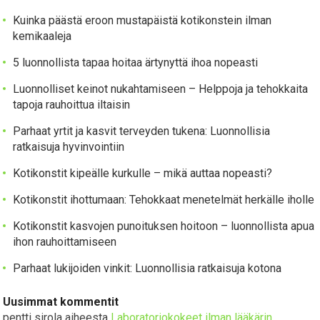
Kuinka päästä eroon mustapäistä kotikonstein ilman
kemikaaleja
5 luonnollista tapaa hoitaa ärtynyttä ihoa nopeasti
Luonnolliset keinot nukahtamiseen – Helppoja ja tehokkaita
tapoja rauhoittua iltaisin
Parhaat yrtit ja kasvit terveyden tukena: Luonnollisia
ratkaisuja hyvinvointiin
Kotikonstit kipeälle kurkulle – mikä auttaa nopeasti?
Kotikonstit ihottumaan: Tehokkaat menetelmät herkälle iholle
Kotikonstit kasvojen punoituksen hoitoon – luonnollista apua
ihon rauhoittamiseen
Parhaat lukijoiden vinkit: Luonnollisia ratkaisuja kotona
Uusimmat kommentit
pentti sirola
aiheesta
Laboratoriokokeet ilman lääkärin