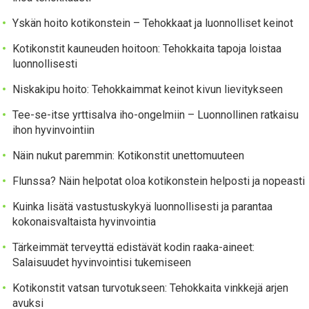
Yskän hoito kotikonstein – Tehokkaat ja luonnolliset keinot
Kotikonstit kauneuden hoitoon: Tehokkaita tapoja loistaa
luonnollisesti
Niskakipu hoito: Tehokkaimmat keinot kivun lievitykseen
Tee-se-itse yrttisalva iho-ongelmiin – Luonnollinen ratkaisu
ihon hyvinvointiin
Näin nukut paremmin: Kotikonstit unettomuuteen
Flunssa? Näin helpotat oloa kotikonstein helposti ja nopeasti
Kuinka lisätä vastustuskykyä luonnollisesti ja parantaa
kokonaisvaltaista hyvinvointia
Tärkeimmät terveyttä edistävät kodin raaka-aineet:
Salaisuudet hyvinvointisi tukemiseen
Kotikonstit vatsan turvotukseen: Tehokkaita vinkkejä arjen
avuksi