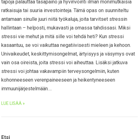
tapoja palauttaa tasapaino ja hyvinvointi ilman monimutkaisia
ratkaisuja tai suuria investointeja. Tämä opas on suunniteltu
antamaan sinulle juuri niitä työkaluja, joita tarvitset stressin
hallintaan – helposti, mukavasti ja omassa tahdissasi. Miksi
stressi vie mehut ja mitä sille voi tehdä heti? Kun stressi
kasaantuu, se voi vaikuttaa negatiivisesti mieleen ja kehoon.
Univaikeudet, keskittymisongelmat, ärtyisyys ja väsymys ovat
vain osa oireista, joita stressi voi aiheuttaa. Lisäksi jatkuva
stressi voi johtaa vakavampiin terveysongelmiin, kuten
kohonneeseen verenpaineeseen ja heikentyneeseen
immuunijärjestelmään….
LUE LISÄÄ »
Etsi