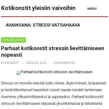
Kotikonstit yleisiin vaivoihin
MENU
AVAINSANA:
STRESSI VATSAHAAVA
STRESSI JA UNI
Parhaat kotikonstit stressin lievittämiseen
nopeasti
KOTIKONSTIT
HEINÄ 30, 2026
0 KOMMENTTIA
Stressi on monille meistä tuttu vieras. Arjen kiireet, työpaineet
ja henkilökohtaiset haasteet voivat saada meidät tuntemaan
itsemme ylikuormittuneiksi ja uupuneiksi. Parhaat kotikonstit
stressin lievittämiseen tarjoavat yksinkertaisia ja tehokkaita