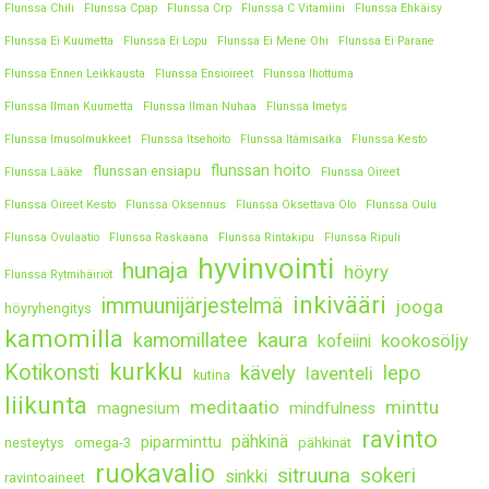
Flunssa Chili
Flunssa Cpap
Flunssa Crp
Flunssa C Vitamiini
Flunssa Ehkäisy
Flunssa Ei Kuumetta
Flunssa Ei Lopu
Flunssa Ei Mene Ohi
Flunssa Ei Parane
Flunssa Ennen Leikkausta
Flunssa Ensioireet
Flunssa Ihottuma
Flunssa Ilman Kuumetta
Flunssa Ilman Nuhaa
Flunssa Imetys
Flunssa Imusolmukkeet
Flunssa Itsehoito
Flunssa Itämisaika
Flunssa Kesto
flunssan hoito
flunssan ensiapu
Flunssa Lääke
Flunssa Oireet
Flunssa Oireet Kesto
Flunssa Oksennus
Flunssa Oksettava Olo
Flunssa Oulu
Flunssa Ovulaatio
Flunssa Raskaana
Flunssa Rintakipu
Flunssa Ripuli
hyvinvointi
hunaja
höyry
Flunssa Rytmihäiriöt
inkivääri
immuunijärjestelmä
jooga
höyryhengitys
kamomilla
kaura
kamomillatee
kookosöljy
kofeiini
kurkku
Kotikonsti
kävely
lepo
laventeli
kutina
liikunta
meditaatio
minttu
magnesium
mindfulness
ravinto
pähkinä
piparminttu
nesteytys
omega-3
pähkinät
ruokavalio
sitruuna
sokeri
sinkki
ravintoaineet