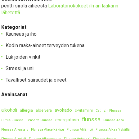
pentti sirola
aiheesta
Laboratoriokokeet ilman lääkärin
lähetettä
Kategoriat
Kauneus ja iho
Kodin raaka-aineet terveyden tukena
Lukijoiden vinkit
Stressi ja uni
Tavalliset sairaudet ja oireet
Avainsanat
alkoholi
avokado
allergia
aloe vera
c-vitamiini
Cetirizin Flunssa
flunssa
energiataso
Cirrus Flunssa
Concerta Flunssa
Flunssa Aalto
Flunssa Aivastelu
Flunssa Alaselkäkipu
Flunssa Alilämpö
Flunssa Alkaa Yskällä
Flunssa Alkoholi
Flunssa Alkuraskaus
Flunssa Apteekki
Flunssa Avanto