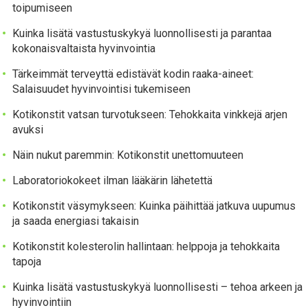
toipumiseen
Kuinka lisätä vastustuskykyä luonnollisesti ja parantaa
kokonaisvaltaista hyvinvointia
Tärkeimmät terveyttä edistävät kodin raaka-aineet:
Salaisuudet hyvinvointisi tukemiseen
Kotikonstit vatsan turvotukseen: Tehokkaita vinkkejä arjen
avuksi
Näin nukut paremmin: Kotikonstit unettomuuteen
Laboratoriokokeet ilman lääkärin lähetettä
Kotikonstit väsymykseen: Kuinka päihittää jatkuva uupumus
ja saada energiasi takaisin
Kotikonstit kolesterolin hallintaan: helppoja ja tehokkaita
tapoja
Kuinka lisätä vastustuskykyä luonnollisesti – tehoa arkeen ja
hyvinvointiin