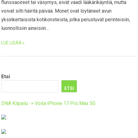
flunssaoireet tai väsymys, eivät vaadi lääkärikäyntiä, mutta
voivat silti häiritä päivää. Monet ovat löytäneet avun
yksinkertaisista kotikonsteista, jotka perustuvat perinteisiin,
luonnollisiin aineisiin…
LUE LISÄÄ »
Etsi
ETSI
DNA Kilpailu -> Voita iPhone 17 Pro Max 5G