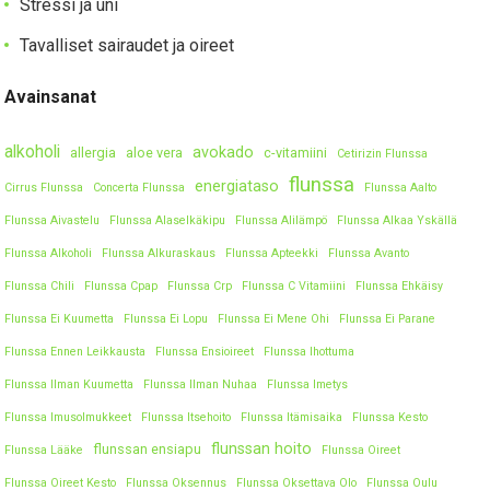
Stressi ja uni
Tavalliset sairaudet ja oireet
Avainsanat
alkoholi
avokado
allergia
aloe vera
c-vitamiini
Cetirizin Flunssa
flunssa
energiataso
Cirrus Flunssa
Concerta Flunssa
Flunssa Aalto
Flunssa Aivastelu
Flunssa Alaselkäkipu
Flunssa Alilämpö
Flunssa Alkaa Yskällä
Flunssa Alkoholi
Flunssa Alkuraskaus
Flunssa Apteekki
Flunssa Avanto
Flunssa Chili
Flunssa Cpap
Flunssa Crp
Flunssa C Vitamiini
Flunssa Ehkäisy
Flunssa Ei Kuumetta
Flunssa Ei Lopu
Flunssa Ei Mene Ohi
Flunssa Ei Parane
Flunssa Ennen Leikkausta
Flunssa Ensioireet
Flunssa Ihottuma
Flunssa Ilman Kuumetta
Flunssa Ilman Nuhaa
Flunssa Imetys
Flunssa Imusolmukkeet
Flunssa Itsehoito
Flunssa Itämisaika
Flunssa Kesto
flunssan hoito
flunssan ensiapu
Flunssa Lääke
Flunssa Oireet
Flunssa Oireet Kesto
Flunssa Oksennus
Flunssa Oksettava Olo
Flunssa Oulu