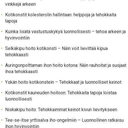
vinkkejä arkeen
Kotikonstit kolesterolin hallintaan: helppoja ja tehokkaita
tapoja
Kuinka lisätä vastustuskykyä luonnollisesti – tehoa arkeen ja
hyvinvointiin
Selkäkipu hoito kotikonsti – Näin voit lievittää kipua
tehokkaasti
Auringonpolttaman ihon hoito kotona: Näin rauhoitat ja suojaat
ihoa tehokkaasti
Yskän hoito kotikonstein – Tehokkaat ja luonnolliset keinot
Kotikonstit kauneuden hoitoon: Tehokkaita tapoja loistaa
luonnollisesti
Niskakipu hoito: Tehokkaimmat keinot kivun lievitykseen
Tee-se-itse yrttisalva iho-ongelmiin – Luonnollinen ratkaisu
ihon hyvinvointiin