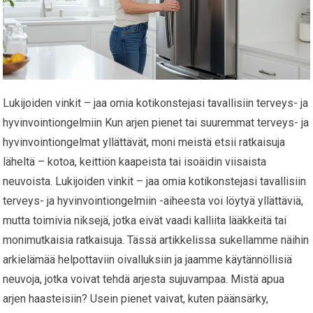
Lukijoiden vinkit – jaa omia kotikonstejasi tavallisiin terveys- ja
hyvinvointiongelmiin Kun arjen pienet tai suuremmat terveys- ja
hyvinvointiongelmat yllättävät, moni meistä etsii ratkaisuja
läheltä – kotoa, keittiön kaapeista tai isoäidin viisaista
neuvoista. Lukijoiden vinkit – jaa omia kotikonstejasi tavallisiin
terveys- ja hyvinvointiongelmiin -aiheesta voi löytyä yllättäviä,
mutta toimivia niksejä, jotka eivät vaadi kalliita lääkkeitä tai
monimutkaisia ratkaisuja. Tässä artikkelissa sukellamme näihin
arkielämää helpottaviin oivalluksiin ja jaamme käytännöllisiä
neuvoja, jotka voivat tehdä arjesta sujuvampaa. Mistä apua
arjen haasteisiin? Usein pienet vaivat, kuten päänsärky,