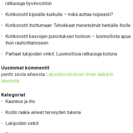
ratkaisuja hyvinvointiin
Kotikonstit kipeälle kurkulle – mikä auttaa nopeasti?
Kotikonstit ihottumaan: Tehokkaat menetelmät herkälle iholle
Kotikonstit kasvojen punoituksen hoitoon – luonnollista apua
ihon rauhoittamiseen
Parhaat lukijoiden vinkit: Luonnollisia ratkaisuja kotona
Uusimmat kommentit
pentti sirola
aiheesta
Laboratoriokokeet ilman lääkärin
lähetettä
Kategoriat
Kauneus ja iho
Kodin raaka-aineet terveyden tukena
Lukijoiden vinkit