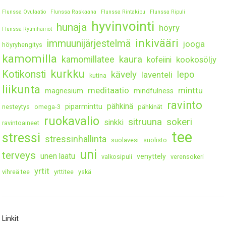
Flunssa Ovulaatio
Flunssa Raskaana
Flunssa Rintakipu
Flunssa Ripuli
hyvinvointi
hunaja
höyry
Flunssa Rytmihäiriöt
inkivääri
immuunijärjestelmä
jooga
höyryhengitys
kamomilla
kaura
kamomillatee
kookosöljy
kofeiini
kurkku
Kotikonsti
kävely
lepo
laventeli
kutina
liikunta
meditaatio
minttu
magnesium
mindfulness
ravinto
pähkinä
piparminttu
nesteytys
omega-3
pähkinät
ruokavalio
sitruuna
sokeri
sinkki
ravintoaineet
tee
stressi
stressinhallinta
suolavesi
suolisto
uni
terveys
unen laatu
venyttely
valkosipuli
verensokeri
yrtit
vihreä tee
yrttitee
yskä
Linkit