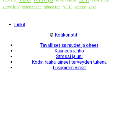
suolisto
valkosipuli
yrtit
venyttely
verensokeri
vihreä tee
yrttitee
yskä
Linkit
©
Kotikonstit
Tavalliset sairaudet ja oireet
Kauneus ja iho
Stressi ja uni
Kodin raaka-aineet terveyden tukena
Lukijoiden vinkit