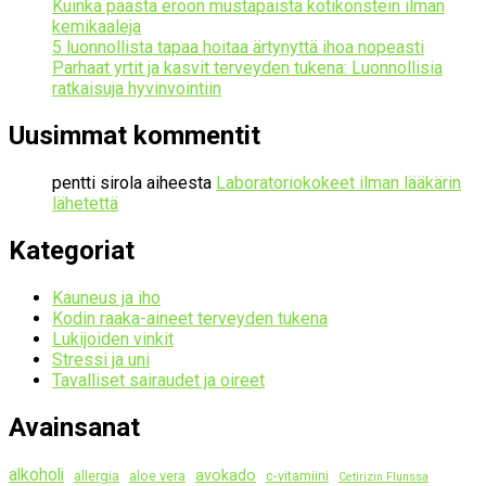
Kuinka päästä eroon mustapäistä kotikonstein ilman
kemikaaleja
5 luonnollista tapaa hoitaa ärtynyttä ihoa nopeasti
Parhaat yrtit ja kasvit terveyden tukena: Luonnollisia
ratkaisuja hyvinvointiin
Uusimmat kommentit
pentti sirola
aiheesta
Laboratoriokokeet ilman lääkärin
lähetettä
Kategoriat
Kauneus ja iho
Kodin raaka-aineet terveyden tukena
Lukijoiden vinkit
Stressi ja uni
Tavalliset sairaudet ja oireet
Avainsanat
alkoholi
avokado
allergia
aloe vera
c-vitamiini
Cetirizin Flunssa