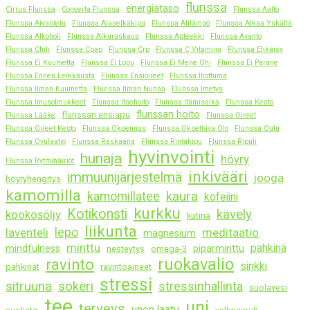
flunssa
energiataso
Cirrus Flunssa
Concerta Flunssa
Flunssa Aalto
Flunssa Aivastelu
Flunssa Alaselkäkipu
Flunssa Alilämpö
Flunssa Alkaa Yskällä
Flunssa Alkoholi
Flunssa Alkuraskaus
Flunssa Apteekki
Flunssa Avanto
Flunssa Chili
Flunssa Cpap
Flunssa Crp
Flunssa C Vitamiini
Flunssa Ehkäisy
Flunssa Ei Kuumetta
Flunssa Ei Lopu
Flunssa Ei Mene Ohi
Flunssa Ei Parane
Flunssa Ennen Leikkausta
Flunssa Ensioireet
Flunssa Ihottuma
Flunssa Ilman Kuumetta
Flunssa Ilman Nuhaa
Flunssa Imetys
Flunssa Imusolmukkeet
Flunssa Itsehoito
Flunssa Itämisaika
Flunssa Kesto
flunssan hoito
flunssan ensiapu
Flunssa Lääke
Flunssa Oireet
Flunssa Oireet Kesto
Flunssa Oksennus
Flunssa Oksettava Olo
Flunssa Oulu
Flunssa Ovulaatio
Flunssa Raskaana
Flunssa Rintakipu
Flunssa Ripuli
hyvinvointi
hunaja
höyry
Flunssa Rytmihäiriöt
inkivääri
immuunijärjestelmä
jooga
höyryhengitys
kamomilla
kaura
kamomillatee
kofeiini
kurkku
Kotikonsti
kävely
kookosöljy
kutina
liikunta
lepo
laventeli
meditaatio
magnesium
minttu
pähkinä
mindfulness
piparminttu
nesteytys
omega-3
ruokavalio
ravinto
sinkki
pähkinät
ravintoaineet
stressi
sitruuna
sokeri
stressinhallinta
suolavesi
tee
uni
terveys
unen laatu