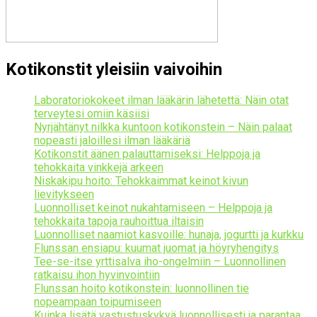
Kotikonstit yleisiin vaivoihin
Laboratoriokokeet ilman lääkärin lähetettä: Näin otat
terveytesi omiin käsiisi
Nyrjähtänyt nilkka kuntoon kotikonstein – Näin palaat
nopeasti jaloillesi ilman lääkäriä
Kotikonstit äänen palauttamiseksi: Helppoja ja
tehokkaita vinkkejä arkeen
Niskakipu hoito: Tehokkaimmat keinot kivun
lievitykseen
Luonnolliset keinot nukahtamiseen – Helppoja ja
tehokkaita tapoja rauhoittua iltaisin
Luonnolliset naamiot kasvoille: hunaja, jogurtti ja kurkku
Flunssan ensiapu: kuumat juomat ja höyryhengitys
Tee-se-itse yrttisalva iho-ongelmiin – Luonnollinen
ratkaisu ihon hyvinvointiin
Flunssan hoito kotikonstein: luonnollinen tie
nopeampaan toipumiseen
Kuinka lisätä vastustuskykyä luonnollisesti ja parantaa