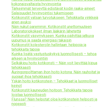
kokonaisvaltaista hyvinvointia
Tärkeimmät terveyttä edistävät kodin raaka-aineet:
Salaisuudet hyvinvointisi tukemiseen
Kotikonstit vatsan turvotukseen: Tehokkaita vinkkejä
arjen avuksi
Näin nukut paremmin: Kotikonstit unettomuuteen
Laboratoriokokeet ilman lääkärin lähetettä
Kotikonstit väsymykseen: Kuinka päihittää jatkuva
uupumus ja saada energiasi takaisin
Kotikonstit kolesterolin hallintaan: helppoja ja
tehokkaita tapoja
Kuinka lisätä vastustuskykyä luonnollisesti – tehoa
arkeen ja hyvinvointiin
Selkäkipu hoito kotikonsti – Näin voit lievittää kipua
tehokkaasti
Auringonpolttaman ihon hoito kotona: Näin rauhoitat ja
suojaat ihoa tehokkaasti
Yskän hoito kotikonstein – Tehokkaat ja luonnolliset
keinot
Kotikonstit kauneuden hoitoon: Tehokkaita tapoja
loistaa luonnollisesti
Flunssa? Näin helpotat oloa kotikonstein helposti ja
nopeasti