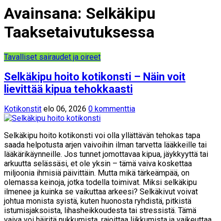
Avainsana:
Selkäkipu
Taaksetaivutuksessa
Tavalliset sairaudet ja oireet
Selkäkipu hoito kotikonsti – Näin voit
lievittää kipua tehokkaasti
Kotikonstit
elo 06, 2026
0 kommenttia
Selkäkipu hoito kotikonsti voi olla yllättävän tehokas tapa
saada helpotusta arjen vaivoihin ilman tarvetta lääkkeille tai
lääkärikäynneille. Jos tunnet jomottavaa kipua, jäykkyyttä tai
arkuutta selässäsi, et ole yksin – tämä vaiva koskettaa
miljoonia ihmisiä päivittäin. Mutta mikä tärkeämpää, on
olemassa keinoja, jotka todella toimivat. Miksi selkäkipu
ilmenee ja kuinka se vaikuttaa arkeesi? Selkäkivut voivat
johtua monista syistä, kuten huonosta ryhdistä, pitkistä
istumisjaksoista, lihasheikkoudesta tai stressistä. Tämä
vaiva voi häiritä nukkumista, rajoittaa liikkumista ja vaikeuttaa