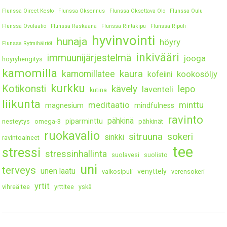
Flunssa Oireet Kesto
Flunssa Oksennus
Flunssa Oksettava Olo
Flunssa Oulu
Flunssa Ovulaatio
Flunssa Raskaana
Flunssa Rintakipu
Flunssa Ripuli
hyvinvointi
hunaja
höyry
Flunssa Rytmihäiriöt
inkivääri
immuunijärjestelmä
jooga
höyryhengitys
kamomilla
kaura
kamomillatee
kookosöljy
kofeiini
kurkku
Kotikonsti
kävely
lepo
laventeli
kutina
liikunta
meditaatio
minttu
magnesium
mindfulness
ravinto
pähkinä
piparminttu
nesteytys
omega-3
pähkinät
ruokavalio
sitruuna
sokeri
sinkki
ravintoaineet
tee
stressi
stressinhallinta
suolavesi
suolisto
uni
terveys
unen laatu
venyttely
valkosipuli
verensokeri
yrtit
vihreä tee
yrttitee
yskä