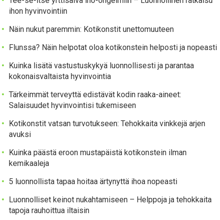
Tee-se-itse yrttisalva iho-ongelmiin – Luonnollinen ratkaisu
ihon hyvinvointiin
Näin nukut paremmin: Kotikonstit unettomuuteen
Flunssa? Näin helpotat oloa kotikonstein helposti ja nopeasti
Kuinka lisätä vastustuskykyä luonnollisesti ja parantaa
kokonaisvaltaista hyvinvointia
Tärkeimmät terveyttä edistävät kodin raaka-aineet:
Salaisuudet hyvinvointisi tukemiseen
Kotikonstit vatsan turvotukseen: Tehokkaita vinkkejä arjen
avuksi
Kuinka päästä eroon mustapäistä kotikonstein ilman
kemikaaleja
5 luonnollista tapaa hoitaa ärtynyttä ihoa nopeasti
Luonnolliset keinot nukahtamiseen – Helppoja ja tehokkaita
tapoja rauhoittua iltaisin