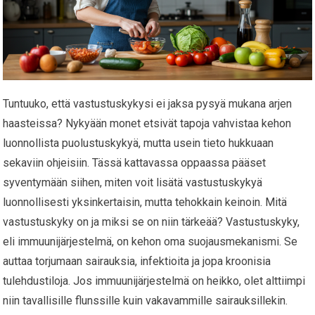
Tuntuuko, että vastustuskykysi ei jaksa pysyä mukana arjen
haasteissa? Nykyään monet etsivät tapoja vahvistaa kehon
luonnollista puolustuskykyä, mutta usein tieto hukkuaan
sekaviin ohjeisiin. Tässä kattavassa oppaassa pääset
syventymään siihen, miten voit lisätä vastustuskykyä
luonnollisesti yksinkertaisin, mutta tehokkain keinoin. Mitä
vastustuskyky on ja miksi se on niin tärkeää? Vastustuskyky,
eli immuunijärjestelmä, on kehon oma suojausmekanismi. Se
auttaa torjumaan sairauksia, infektioita ja jopa kroonisia
tulehdustiloja. Jos immuunijärjestelmä on heikko, olet alttiimpi
niin tavallisille flunssille kuin vakavammille sairauksillekin.