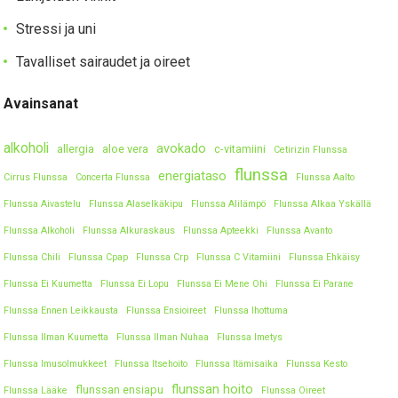
Stressi ja uni
Tavalliset sairaudet ja oireet
Avainsanat
alkoholi
avokado
allergia
aloe vera
c-vitamiini
Cetirizin Flunssa
flunssa
energiataso
Cirrus Flunssa
Concerta Flunssa
Flunssa Aalto
Flunssa Aivastelu
Flunssa Alaselkäkipu
Flunssa Alilämpö
Flunssa Alkaa Yskällä
Flunssa Alkoholi
Flunssa Alkuraskaus
Flunssa Apteekki
Flunssa Avanto
Flunssa Chili
Flunssa Cpap
Flunssa Crp
Flunssa C Vitamiini
Flunssa Ehkäisy
Flunssa Ei Kuumetta
Flunssa Ei Lopu
Flunssa Ei Mene Ohi
Flunssa Ei Parane
Flunssa Ennen Leikkausta
Flunssa Ensioireet
Flunssa Ihottuma
Flunssa Ilman Kuumetta
Flunssa Ilman Nuhaa
Flunssa Imetys
Flunssa Imusolmukkeet
Flunssa Itsehoito
Flunssa Itämisaika
Flunssa Kesto
flunssan hoito
flunssan ensiapu
Flunssa Lääke
Flunssa Oireet