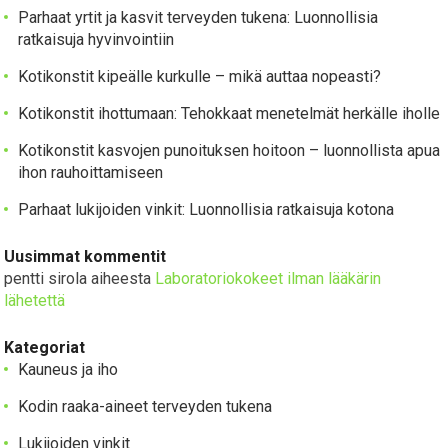
Parhaat yrtit ja kasvit terveyden tukena: Luonnollisia
ratkaisuja hyvinvointiin
Kotikonstit kipeälle kurkulle – mikä auttaa nopeasti?
Kotikonstit ihottumaan: Tehokkaat menetelmät herkälle iholle
Kotikonstit kasvojen punoituksen hoitoon – luonnollista apua
ihon rauhoittamiseen
Parhaat lukijoiden vinkit: Luonnollisia ratkaisuja kotona
Uusimmat kommentit
pentti sirola
aiheesta
Laboratoriokokeet ilman lääkärin
lähetettä
Kategoriat
Kauneus ja iho
Kodin raaka-aineet terveyden tukena
Lukijoiden vinkit