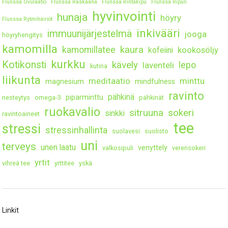
Flunssa Ovulaatio
Flunssa Raskaana
Flunssa Rintakipu
Flunssa Ripuli
hyvinvointi
hunaja
höyry
Flunssa Rytmihäiriöt
inkivääri
immuunijärjestelmä
jooga
höyryhengitys
kamomilla
kaura
kamomillatee
kookosöljy
kofeiini
kurkku
Kotikonsti
kävely
lepo
laventeli
kutina
liikunta
meditaatio
minttu
magnesium
mindfulness
ravinto
pähkinä
piparminttu
nesteytys
omega-3
pähkinät
ruokavalio
sitruuna
sokeri
sinkki
ravintoaineet
tee
stressi
stressinhallinta
suolavesi
suolisto
uni
terveys
unen laatu
venyttely
valkosipuli
verensokeri
yrtit
vihreä tee
yrttitee
yskä
Linkit