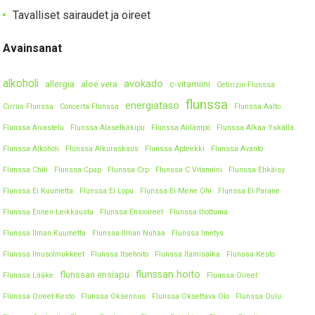
Tavalliset sairaudet ja oireet
Avainsanat
alkoholi
avokado
allergia
aloe vera
c-vitamiini
Cetirizin Flunssa
flunssa
energiataso
Cirrus Flunssa
Concerta Flunssa
Flunssa Aalto
Flunssa Aivastelu
Flunssa Alaselkäkipu
Flunssa Alilämpö
Flunssa Alkaa Yskällä
Flunssa Alkoholi
Flunssa Alkuraskaus
Flunssa Apteekki
Flunssa Avanto
Flunssa Chili
Flunssa Cpap
Flunssa Crp
Flunssa C Vitamiini
Flunssa Ehkäisy
Flunssa Ei Kuumetta
Flunssa Ei Lopu
Flunssa Ei Mene Ohi
Flunssa Ei Parane
Flunssa Ennen Leikkausta
Flunssa Ensioireet
Flunssa Ihottuma
Flunssa Ilman Kuumetta
Flunssa Ilman Nuhaa
Flunssa Imetys
Flunssa Imusolmukkeet
Flunssa Itsehoito
Flunssa Itämisaika
Flunssa Kesto
flunssan hoito
flunssan ensiapu
Flunssa Lääke
Flunssa Oireet
Flunssa Oireet Kesto
Flunssa Oksennus
Flunssa Oksettava Olo
Flunssa Oulu