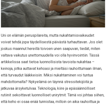
Uni on elämän peruspilareita, mutta nukahtamisvaikeudet
voivat tehdä jopa täydellisestä päivästä turhauttavan. Jos olet
joskus maannut hereillä toivoen unen saapuvan, tiedät, miten
valtava vaikutus unettomuudella voi olla hyvinvointiin. Tässä
artikkelissa saat tietoa luonnollisista tavoista nukahtaa –
keinoja, jotka auttavat kehoasi ja mieltäsi rauhoittumaan ilman,
että turvaudut lääkkeisiin. Miksi nukahtaminen voi tuntua
mahdottomalta? Nykyelämä on täynnä stressitekijöitä ja
jatkuvaa ärsyketulvaa. Teknologia, kiire ja epäsäännölliset
rutiinit sekoittavat luonnolliset unirytmit. Tämä voi johtaa siihen,
että keho ei osaa enää tunnistaa, milloin on aika rauhoittua ja