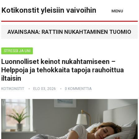
Kotikonstit yleisiin vaivoihin
MENU
AVAINSANA:
RATTIIN NUKAHTAMINEN TUOMIO
STRESSI JA UNI
Luonnolliset keinot nukahtamiseen –
Helppoja ja tehokkaita tapoja rauhoittua
iltaisin
KOTIKONSTIT
ELO 03, 2026
0 KOMMENTTIA