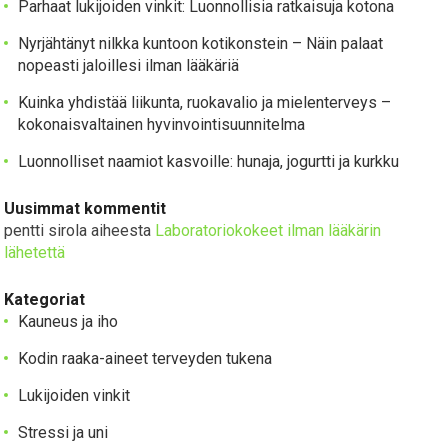
Parhaat lukijoiden vinkit: Luonnollisia ratkaisuja kotona
Nyrjähtänyt nilkka kuntoon kotikonstein – Näin palaat
nopeasti jaloillesi ilman lääkäriä
Kuinka yhdistää liikunta, ruokavalio ja mielenterveys –
kokonaisvaltainen hyvinvointisuunnitelma
Luonnolliset naamiot kasvoille: hunaja, jogurtti ja kurkku
Uusimmat kommentit
pentti sirola
aiheesta
Laboratoriokokeet ilman lääkärin
lähetettä
Kategoriat
Kauneus ja iho
Kodin raaka-aineet terveyden tukena
Lukijoiden vinkit
Stressi ja uni