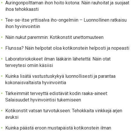
Auringonpolttaman ihon hoito kotona: Näin rauhoitat ja suojaat
ihoa tehokkaasti
Tee-se-itse yrttisalva iho-ongelmiin – Luonnollinen ratkaisu
ihon hyvinvointiin
Näin nukut paremmin: Kotikonstit unettomuuteen
Flunssa? Näin helpotat oloa kotikonstein helposti ja nopeasti
Laboratoriokokeet ilman lääkärin lähetettä: Näin otat
terveytesi omiin käsiisi
Kuinka lisätä vastustuskykyä luonnollisesti ja parantaa
kokonaisvaltaista hyvinvointia
Tärkeimmät terveyttä edistävät kodin raaka-aineet:
Salaisuudet hyvinvointisi tukemiseen
Kotikonstit vatsan turvotukseen: Tehokkaita vinkkejä arjen
avuksi
Kuinka päästä eroon mustapäistä kotikonstein ilman