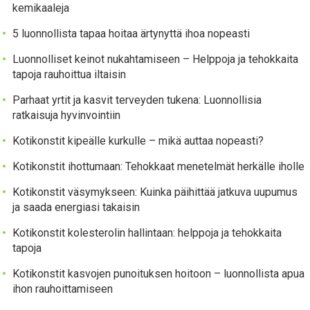
kemikaaleja
5 luonnollista tapaa hoitaa ärtynyttä ihoa nopeasti
Luonnolliset keinot nukahtamiseen – Helppoja ja tehokkaita
tapoja rauhoittua iltaisin
Parhaat yrtit ja kasvit terveyden tukena: Luonnollisia
ratkaisuja hyvinvointiin
Kotikonstit kipeälle kurkulle – mikä auttaa nopeasti?
Kotikonstit ihottumaan: Tehokkaat menetelmät herkälle iholle
Kotikonstit väsymykseen: Kuinka päihittää jatkuva uupumus
ja saada energiasi takaisin
Kotikonstit kolesterolin hallintaan: helppoja ja tehokkaita
tapoja
Kotikonstit kasvojen punoituksen hoitoon – luonnollista apua
ihon rauhoittamiseen