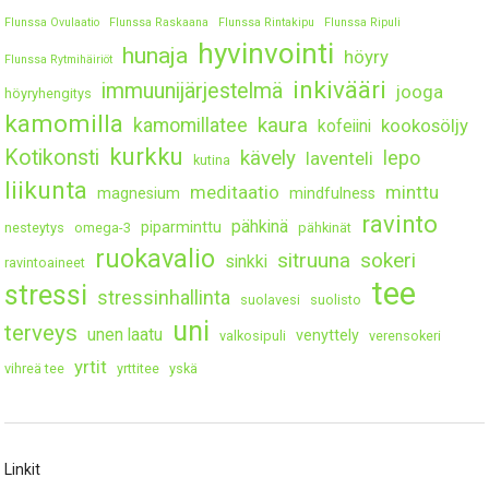
Flunssa Ovulaatio
Flunssa Raskaana
Flunssa Rintakipu
Flunssa Ripuli
hyvinvointi
hunaja
höyry
Flunssa Rytmihäiriöt
inkivääri
immuunijärjestelmä
jooga
höyryhengitys
kamomilla
kaura
kamomillatee
kookosöljy
kofeiini
kurkku
Kotikonsti
kävely
lepo
laventeli
kutina
liikunta
meditaatio
minttu
magnesium
mindfulness
ravinto
pähkinä
piparminttu
nesteytys
omega-3
pähkinät
ruokavalio
sitruuna
sokeri
sinkki
ravintoaineet
tee
stressi
stressinhallinta
suolavesi
suolisto
uni
terveys
unen laatu
venyttely
valkosipuli
verensokeri
yrtit
vihreä tee
yrttitee
yskä
Linkit