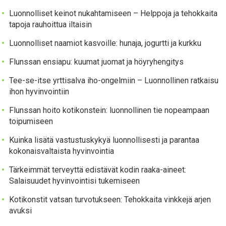
Luonnolliset keinot nukahtamiseen – Helppoja ja tehokkaita
tapoja rauhoittua iltaisin
Luonnolliset naamiot kasvoille: hunaja, jogurtti ja kurkku
Flunssan ensiapu: kuumat juomat ja höyryhengitys
Tee-se-itse yrttisalva iho-ongelmiin – Luonnollinen ratkaisu
ihon hyvinvointiin
Flunssan hoito kotikonstein: luonnollinen tie nopeampaan
toipumiseen
Kuinka lisätä vastustuskykyä luonnollisesti ja parantaa
kokonaisvaltaista hyvinvointia
Tärkeimmät terveyttä edistävät kodin raaka-aineet:
Salaisuudet hyvinvointisi tukemiseen
Kotikonstit vatsan turvotukseen: Tehokkaita vinkkejä arjen
avuksi