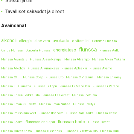
Stressi ja uni
Tavalliset sairaudet ja oireet
Avainsanat
alkoholi
avokado
allergia
aloe vera
c-vitamiini
Cetirizin Flunssa
flunssa
energiataso
Cirrus Flunssa
Concerta Flunssa
Flunssa Aalto
Flunssa Aivastelu
Flunssa Alaselkäkipu
Flunssa Alilämpö
Flunssa Alkaa Yskällä
Flunssa Alkoholi
Flunssa Alkuraskaus
Flunssa Apteekki
Flunssa Avanto
Flunssa Chili
Flunssa Cpap
Flunssa Crp
Flunssa C Vitamiini
Flunssa Ehkäisy
Flunssa Ei Kuumetta
Flunssa Ei Lopu
Flunssa Ei Mene Ohi
Flunssa Ei Parane
Flunssa Ennen Leikkausta
Flunssa Ensioireet
Flunssa Ihottuma
Flunssa Ilman Kuumetta
Flunssa Ilman Nuhaa
Flunssa Imetys
Flunssa Imusolmukkeet
Flunssa Itsehoito
Flunssa Itämisaika
Flunssa Kesto
flunssan hoito
flunssan ensiapu
Flunssa Lääke
Flunssa Oireet
Flunssa Oireet Kesto
Flunssa Oksennus
Flunssa Oksettava Olo
Flunssa Oulu