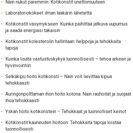
Näin nukut paremmin: Kotikonstit unettomuuteen
Laboratoriokokeet ilman lääkärin lähetettä
Kotikonstit väsymykseen: Kuinka päihittää jatkuva uupumus
ja saada energiasi takaisin
Kotikonstit kolesterolin hallintaan: helppoja ja tehokkaita
tapoja
Kuinka lisätä vastustuskykyä luonnollisesti – tehoa arkeen ja
hyvinvointiin
Selkäkipu hoito kotikonsti – Näin voit lievittää kipua
tehokkaasti
Auringonpolttaman ihon hoito kotona: Näin rauhoitat ja suojaat
ihoa tehokkaasti
Yskän hoito kotikonstein – Tehokkaat ja luonnolliset keinot
Kotikonstit kauneuden hoitoon: Tehokkaita tapoja loistaa
luonnollisesti