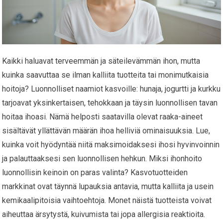
Kaikki haluavat terveemmän ja säteilevämmän ihon, mutta
kuinka saavuttaa se ilman kalliita tuotteita tai monimutkaisia
hoitoja? Luonnolliset naamiot kasvoille: hunaja, jogurtti ja kurkku
tarjoavat yksinkertaisen, tehokkaan ja täysin luonnollisen tavan
hoitaa ihoasi. Nämä helposti saatavilla olevat raaka-aineet
sisältävät yllättävän määrän ihoa helliviä ominaisuuksia. Lue,
kuinka voit hyödyntää niitä maksimoidaksesi ihosi hyvinvoinnin
ja palauttaaksesi sen luonnollisen hehkun. Miksi ihonhoito
luonnollisin keinoin on paras valinta? Kasvotuotteiden
markkinat ovat täynnä lupauksia antavia, mutta kalliita ja usein
kemikaalipitoisia vaihtoehtoja. Monet näistä tuotteista voivat
aiheuttaa ärsytystä, kuivumista tai jopa allergisia reaktioita.