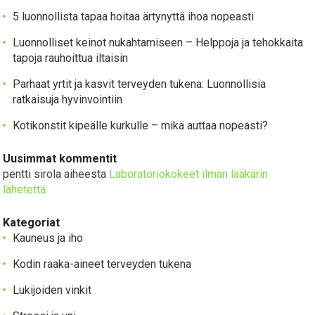
5 luonnollista tapaa hoitaa ärtynyttä ihoa nopeasti
Luonnolliset keinot nukahtamiseen – Helppoja ja tehokkaita
tapoja rauhoittua iltaisin
Parhaat yrtit ja kasvit terveyden tukena: Luonnollisia
ratkaisuja hyvinvointiin
Kotikonstit kipeälle kurkulle – mikä auttaa nopeasti?
Uusimmat kommentit
pentti sirola
aiheesta
Laboratoriokokeet ilman lääkärin
lähetettä
Kategoriat
Kauneus ja iho
Kodin raaka-aineet terveyden tukena
Lukijoiden vinkit