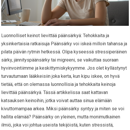
Luonnolliset keinot lievittää päänsärkyä: Tehokkaita ja
yksinkertaisia ratkaisuja Päänsärky voi iskeä milloin tahansa ja
pilata päivän rytmin hetkessä. Olipa kyseessä stressiperäinen
särky, jännityspäänsärky tai migreeni, se vaikuttaa suoraan
hyvinvointiimme ja keskittymiskykyymme. Jos olet kyllästynyt
turvautumaan lääkkeisiin joka kerta, kun kipu iskee, on hyvä
tietää, että on olemassa luonnollisia ja tehokkaita keinoja
lievittää päänsärkyä. Tässä artikkelissa saat kattavan
katsauksen keinoihin, jotka voivat auttaa sinua elämään
kivuttomampaa arkea. Miksi päänsärky syntyy ja miten se voi
hallita elämää? Päänsärky on yleinen, mutta monimutkainen
ilmiö, joka voi johtua useista tekijöistä, kuten stressistä,