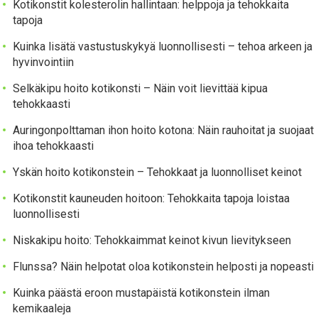
Kotikonstit kolesterolin hallintaan: helppoja ja tehokkaita
tapoja
Kuinka lisätä vastustuskykyä luonnollisesti – tehoa arkeen ja
hyvinvointiin
Selkäkipu hoito kotikonsti – Näin voit lievittää kipua
tehokkaasti
Auringonpolttaman ihon hoito kotona: Näin rauhoitat ja suojaat
ihoa tehokkaasti
Yskän hoito kotikonstein – Tehokkaat ja luonnolliset keinot
Kotikonstit kauneuden hoitoon: Tehokkaita tapoja loistaa
luonnollisesti
Niskakipu hoito: Tehokkaimmat keinot kivun lievitykseen
Flunssa? Näin helpotat oloa kotikonstein helposti ja nopeasti
Kuinka päästä eroon mustapäistä kotikonstein ilman
kemikaaleja