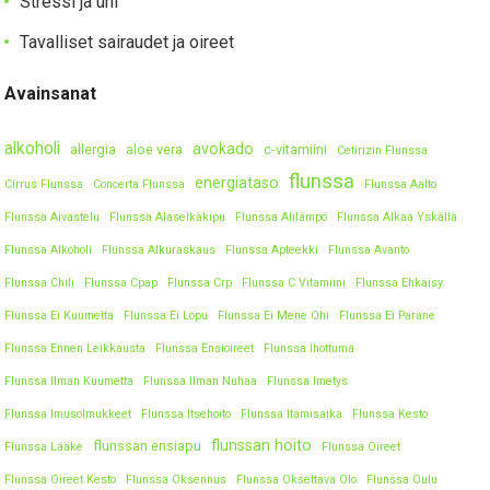
Stressi ja uni
Tavalliset sairaudet ja oireet
Avainsanat
alkoholi
avokado
allergia
aloe vera
c-vitamiini
Cetirizin Flunssa
flunssa
energiataso
Cirrus Flunssa
Concerta Flunssa
Flunssa Aalto
Flunssa Aivastelu
Flunssa Alaselkäkipu
Flunssa Alilämpö
Flunssa Alkaa Yskällä
Flunssa Alkoholi
Flunssa Alkuraskaus
Flunssa Apteekki
Flunssa Avanto
Flunssa Chili
Flunssa Cpap
Flunssa Crp
Flunssa C Vitamiini
Flunssa Ehkäisy
Flunssa Ei Kuumetta
Flunssa Ei Lopu
Flunssa Ei Mene Ohi
Flunssa Ei Parane
Flunssa Ennen Leikkausta
Flunssa Ensioireet
Flunssa Ihottuma
Flunssa Ilman Kuumetta
Flunssa Ilman Nuhaa
Flunssa Imetys
Flunssa Imusolmukkeet
Flunssa Itsehoito
Flunssa Itämisaika
Flunssa Kesto
flunssan hoito
flunssan ensiapu
Flunssa Lääke
Flunssa Oireet
Flunssa Oireet Kesto
Flunssa Oksennus
Flunssa Oksettava Olo
Flunssa Oulu