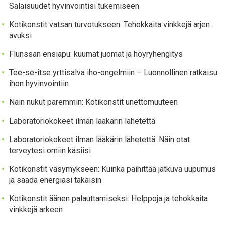
Salaisuudet hyvinvointisi tukemiseen
Kotikonstit vatsan turvotukseen: Tehokkaita vinkkejä arjen
avuksi
Flunssan ensiapu: kuumat juomat ja höyryhengitys
Tee-se-itse yrttisalva iho-ongelmiin – Luonnollinen ratkaisu
ihon hyvinvointiin
Näin nukut paremmin: Kotikonstit unettomuuteen
Laboratoriokokeet ilman lääkärin lähetettä
Laboratoriokokeet ilman lääkärin lähetettä: Näin otat
terveytesi omiin käsiisi
Kotikonstit väsymykseen: Kuinka päihittää jatkuva uupumus
ja saada energiasi takaisin
Kotikonstit äänen palauttamiseksi: Helppoja ja tehokkaita
vinkkejä arkeen