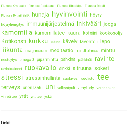
Flunssa Ovulaatio
Flunssa Raskaana
Flunssa Rintakipu
Flunssa Ripuli
hyvinvointi
hunaja
höyry
Flunssa Rytmihäiriöt
inkivääri
immuunijärjestelmä
jooga
höyryhengitys
kamomilla
kaura
kamomillatee
kookosöljy
kofeiini
kurkku
Kotikonsti
kävely
lepo
laventeli
kutina
liikunta
meditaatio
minttu
magnesium
mindfulness
ravinto
pähkinä
piparminttu
nesteytys
omega-3
pähkinät
ruokavalio
sitruuna
sokeri
sinkki
ravintoaineet
tee
stressi
stressinhallinta
suolavesi
suolisto
uni
terveys
unen laatu
venyttely
valkosipuli
verensokeri
yrtit
vihreä tee
yrttitee
yskä
Linkit