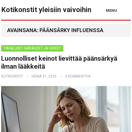
Kotikonstit yleisiin vaivoihin
MENU
AVAINSANA:
PÄÄNSÄRKY INFLUENSSA
TAVALLISET SAIRAUDET JA OIREET
Luonnolliset keinot lievittää päänsärkyä
ilman lääkkeitä
KOTIKONSTIT
HEINÄ 31, 2026
0 KOMMENTTIA