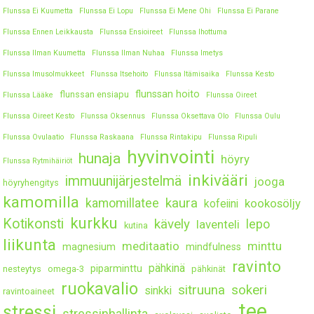
Flunssa Ei Kuumetta
Flunssa Ei Lopu
Flunssa Ei Mene Ohi
Flunssa Ei Parane
Flunssa Ennen Leikkausta
Flunssa Ensioireet
Flunssa Ihottuma
Flunssa Ilman Kuumetta
Flunssa Ilman Nuhaa
Flunssa Imetys
Flunssa Imusolmukkeet
Flunssa Itsehoito
Flunssa Itämisaika
Flunssa Kesto
flunssan hoito
flunssan ensiapu
Flunssa Lääke
Flunssa Oireet
Flunssa Oireet Kesto
Flunssa Oksennus
Flunssa Oksettava Olo
Flunssa Oulu
Flunssa Ovulaatio
Flunssa Raskaana
Flunssa Rintakipu
Flunssa Ripuli
hyvinvointi
hunaja
höyry
Flunssa Rytmihäiriöt
inkivääri
immuunijärjestelmä
jooga
höyryhengitys
kamomilla
kaura
kamomillatee
kookosöljy
kofeiini
kurkku
Kotikonsti
kävely
lepo
laventeli
kutina
liikunta
meditaatio
minttu
magnesium
mindfulness
ravinto
pähkinä
piparminttu
nesteytys
omega-3
pähkinät
ruokavalio
sitruuna
sokeri
sinkki
ravintoaineet
tee
stressi
stressinhallinta