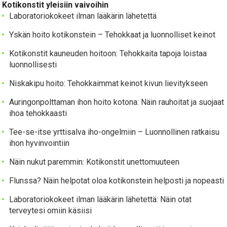
Kotikonstit yleisiin vaivoihin
Laboratoriokokeet ilman lääkärin lähetettä
Yskän hoito kotikonstein – Tehokkaat ja luonnolliset keinot
Kotikonstit kauneuden hoitoon: Tehokkaita tapoja loistaa
luonnollisesti
Niskakipu hoito: Tehokkaimmat keinot kivun lievitykseen
Auringonpolttaman ihon hoito kotona: Näin rauhoitat ja suojaat
ihoa tehokkaasti
Tee-se-itse yrttisalva iho-ongelmiin – Luonnollinen ratkaisu
ihon hyvinvointiin
Näin nukut paremmin: Kotikonstit unettomuuteen
Flunssa? Näin helpotat oloa kotikonstein helposti ja nopeasti
Laboratoriokokeet ilman lääkärin lähetettä: Näin otat
terveytesi omiin käsiisi