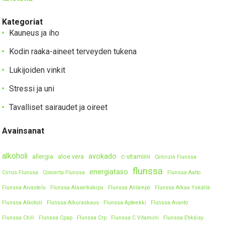
Kategoriat
Kauneus ja iho
Kodin raaka-aineet terveyden tukena
Lukijoiden vinkit
Stressi ja uni
Tavalliset sairaudet ja oireet
Avainsanat
alkoholi
avokado
allergia
aloe vera
c-vitamiini
Cetirizin Flunssa
flunssa
energiataso
Cirrus Flunssa
Concerta Flunssa
Flunssa Aalto
Flunssa Aivastelu
Flunssa Alaselkäkipu
Flunssa Alilämpö
Flunssa Alkaa Yskällä
Flunssa Alkoholi
Flunssa Alkuraskaus
Flunssa Apteekki
Flunssa Avanto
Flunssa Chili
Flunssa Cpap
Flunssa Crp
Flunssa C Vitamiini
Flunssa Ehkäisy