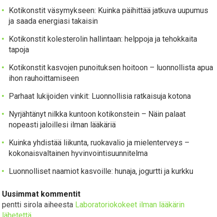
Kotikonstit väsymykseen: Kuinka päihittää jatkuva uupumus
ja saada energiasi takaisin
Kotikonstit kolesterolin hallintaan: helppoja ja tehokkaita
tapoja
Kotikonstit kasvojen punoituksen hoitoon – luonnollista apua
ihon rauhoittamiseen
Parhaat lukijoiden vinkit: Luonnollisia ratkaisuja kotona
Nyrjähtänyt nilkka kuntoon kotikonstein – Näin palaat
nopeasti jaloillesi ilman lääkäriä
Kuinka yhdistää liikunta, ruokavalio ja mielenterveys –
kokonaisvaltainen hyvinvointisuunnitelma
Luonnolliset naamiot kasvoille: hunaja, jogurtti ja kurkku
Uusimmat kommentit
pentti sirola
aiheesta
Laboratoriokokeet ilman lääkärin
lähetettä