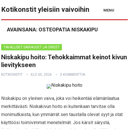
Kotikonstit yleisiin vaivoihin
MENU
AVAINSANA:
OSTEOPATIA NISKAKIPU
TAVALLISET SAIRAUDET JA OIREET
Niskakipu hoito: Tehokkaimmat keinot kivun
lievitykseen
KOTIKONSTIT
ELO 05, 2026
0 KOMMENTTIA
Niskakipu on yleinen vaiva, joka voi heikentää elämänlaatua
merkittävästi. Niskakivun hoito ei kuitenkaan tarvitse olla
monimutkaista, kun ymmärrät sen taustalla olevat syyt ja otat
käyttöösi toimivimmat menetelmät. Jos kärsit särystä,