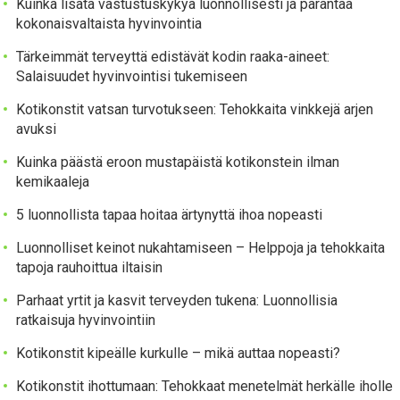
Kuinka lisätä vastustuskykyä luonnollisesti ja parantaa
kokonaisvaltaista hyvinvointia
Tärkeimmät terveyttä edistävät kodin raaka-aineet:
Salaisuudet hyvinvointisi tukemiseen
Kotikonstit vatsan turvotukseen: Tehokkaita vinkkejä arjen
avuksi
Kuinka päästä eroon mustapäistä kotikonstein ilman
kemikaaleja
5 luonnollista tapaa hoitaa ärtynyttä ihoa nopeasti
Luonnolliset keinot nukahtamiseen – Helppoja ja tehokkaita
tapoja rauhoittua iltaisin
Parhaat yrtit ja kasvit terveyden tukena: Luonnollisia
ratkaisuja hyvinvointiin
Kotikonstit kipeälle kurkulle – mikä auttaa nopeasti?
Kotikonstit ihottumaan: Tehokkaat menetelmät herkälle iholle