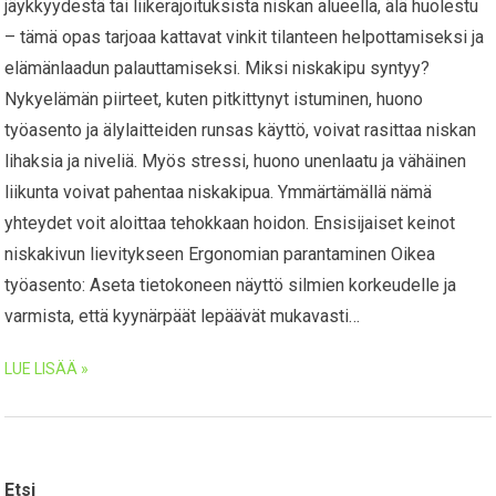
jäykkyydestä tai liikerajoituksista niskan alueella, älä huolestu
– tämä opas tarjoaa kattavat vinkit tilanteen helpottamiseksi ja
elämänlaadun palauttamiseksi. Miksi niskakipu syntyy?
Nykyelämän piirteet, kuten pitkittynyt istuminen, huono
työasento ja älylaitteiden runsas käyttö, voivat rasittaa niskan
lihaksia ja niveliä. Myös stressi, huono unenlaatu ja vähäinen
liikunta voivat pahentaa niskakipua. Ymmärtämällä nämä
yhteydet voit aloittaa tehokkaan hoidon. Ensisijaiset keinot
niskakivun lievitykseen Ergonomian parantaminen Oikea
työasento: Aseta tietokoneen näyttö silmien korkeudelle ja
varmista, että kyynärpäät lepäävät mukavasti…
LUE LISÄÄ »
Etsi