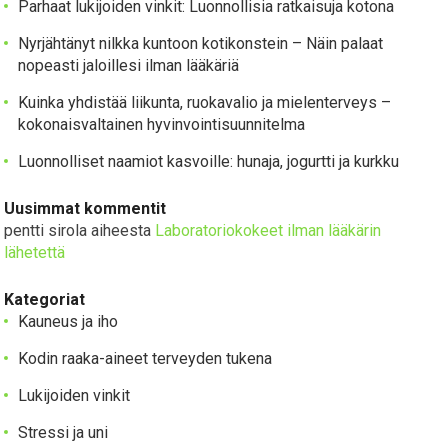
Parhaat lukijoiden vinkit: Luonnollisia ratkaisuja kotona
Nyrjähtänyt nilkka kuntoon kotikonstein – Näin palaat
nopeasti jaloillesi ilman lääkäriä
Kuinka yhdistää liikunta, ruokavalio ja mielenterveys –
kokonaisvaltainen hyvinvointisuunnitelma
Luonnolliset naamiot kasvoille: hunaja, jogurtti ja kurkku
Uusimmat kommentit
pentti sirola
aiheesta
Laboratoriokokeet ilman lääkärin
lähetettä
Kategoriat
Kauneus ja iho
Kodin raaka-aineet terveyden tukena
Lukijoiden vinkit
Stressi ja uni