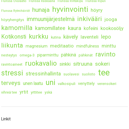
Flunssa Ovulaatio
Flunssa Raskaana
Flunssa Rintakipu
Flunssa Ripuli
hyvinvointi
hunaja
höyry
Flunssa Rytmihäiriöt
inkivääri
immuunijärjestelmä
jooga
höyryhengitys
kamomilla
kaura
kamomillatee
kookosöljy
kofeiini
kurkku
Kotikonsti
kävely
lepo
laventeli
kutina
liikunta
meditaatio
minttu
magnesium
mindfulness
ravinto
pähkinä
piparminttu
nesteytys
omega-3
pähkinät
ruokavalio
sitruuna
sokeri
sinkki
ravintoaineet
tee
stressi
stressinhallinta
suolavesi
suolisto
uni
terveys
unen laatu
venyttely
valkosipuli
verensokeri
yrtit
vihreä tee
yrttitee
yskä
Linkit