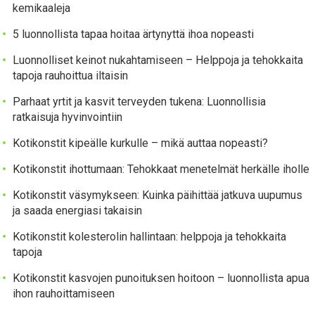
kemikaaleja
5 luonnollista tapaa hoitaa ärtynyttä ihoa nopeasti
Luonnolliset keinot nukahtamiseen – Helppoja ja tehokkaita
tapoja rauhoittua iltaisin
Parhaat yrtit ja kasvit terveyden tukena: Luonnollisia
ratkaisuja hyvinvointiin
Kotikonstit kipeälle kurkulle – mikä auttaa nopeasti?
Kotikonstit ihottumaan: Tehokkaat menetelmät herkälle iholle
Kotikonstit väsymykseen: Kuinka päihittää jatkuva uupumus
ja saada energiasi takaisin
Kotikonstit kolesterolin hallintaan: helppoja ja tehokkaita
tapoja
Kotikonstit kasvojen punoituksen hoitoon – luonnollista apua
ihon rauhoittamiseen