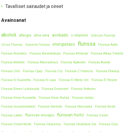
Tavalliset sairaudet ja oireet
Avainsanat
alkoholi
avokado
allergia
aloe vera
c-vitamiini
Cetirizin Flunssa
flunssa
energiataso
Cirrus Flunssa
Concerta Flunssa
Flunssa Aalto
Flunssa Aivastelu
Flunssa Alaselkäkipu
Flunssa Alilämpö
Flunssa Alkaa Yskällä
Flunssa Alkoholi
Flunssa Alkuraskaus
Flunssa Apteekki
Flunssa Avanto
Flunssa Chili
Flunssa Cpap
Flunssa Crp
Flunssa C Vitamiini
Flunssa Ehkäisy
Flunssa Ei Kuumetta
Flunssa Ei Lopu
Flunssa Ei Mene Ohi
Flunssa Ei Parane
Flunssa Ennen Leikkausta
Flunssa Ensioireet
Flunssa Ihottuma
Flunssa Ilman Kuumetta
Flunssa Ilman Nuhaa
Flunssa Imetys
Flunssa Imusolmukkeet
Flunssa Itsehoito
Flunssa Itämisaika
Flunssa Kesto
flunssan hoito
flunssan ensiapu
Flunssa Lääke
Flunssa Oireet
Flunssa Oireet Kesto
Flunssa Oksennus
Flunssa Oksettava Olo
Flunssa Oulu