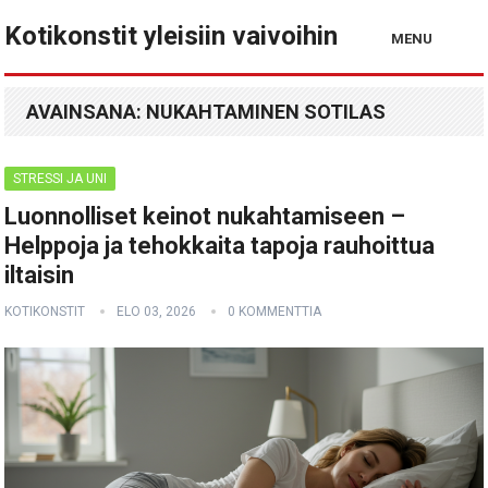
Kotikonstit yleisiin vaivoihin
MENU
AVAINSANA:
NUKAHTAMINEN SOTILAS
STRESSI JA UNI
Luonnolliset keinot nukahtamiseen –
Helppoja ja tehokkaita tapoja rauhoittua
iltaisin
KOTIKONSTIT
ELO 03, 2026
0 KOMMENTTIA