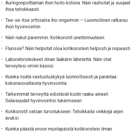
Auringonpolttaman ihon hoito kotona: Näin rauhoitat ja suojaat
ihoa tehokkaasti
Tee-se-itse yrttisalva iho-ongelmiin – Luonnollinen ratkaisu
ihon hyvinvointiin
Näin nukut paremmin: Kotikonstit unettomuuteen
Flunssa? Näin helpotat oloa kotikonstein helposti ja nopeasti
Laboratoriokokeet ilman lääkärin lähetettä: Näin otat
terveytesi omiin käsiisi
Kuinka lisätä vastustuskykyä luonnollisesti ja parantaa
kokonaisvaltaista hyvinvointia
Tärkeimmät terveyttä edistävät kodin raaka-aineet:
Salaisuudet hyvinvointisi tukemiseen
Kotikonstit vatsan turvotukseen: Tehokkaita vinkkejä arjen
avuksi
Kuinka päästä eroon mustapäistä kotikonstein ilman