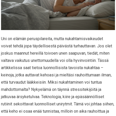
Uni on elämän peruspilareita, mutta nukahtamisvaikeudet
voivat tehdä jopa täydellisestä päivästä turhauttavan. Jos olet
joskus maannut hereillä toivoen unen saapuvan, tiedät, miten
valtava vaikutus unettomuudella voi olla hyvinvointiin. Tässä
artikkelissa saat tietoa luonnollisista tavoista nukahtaa –
keinoja, jotka auttavat kehoasi ja mieltäsi rauhoittumaan ilman,
että turvaudut lääkkeisiin. Miksi nukahtaminen voi tuntua
mahdottomalta? Nykyelämä on täynnä stressitekijöitä ja
jatkuvaa ärsyketulvaa. Teknologia, kiire ja epäsäännölliset
rutiinit sekoittavat luonnolliset unirytmit. Tämä voi johtaa siihen,
että keho ei osaa enää tunnistaa, milloin on aika rauhoittua ja