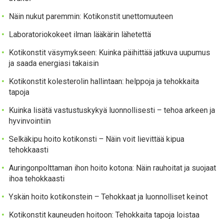
Näin nukut paremmin: Kotikonstit unettomuuteen
Laboratoriokokeet ilman lääkärin lähetettä
Kotikonstit väsymykseen: Kuinka päihittää jatkuva uupumus
ja saada energiasi takaisin
Kotikonstit kolesterolin hallintaan: helppoja ja tehokkaita
tapoja
Kuinka lisätä vastustuskykyä luonnollisesti – tehoa arkeen ja
hyvinvointiin
Selkäkipu hoito kotikonsti – Näin voit lievittää kipua
tehokkaasti
Auringonpolttaman ihon hoito kotona: Näin rauhoitat ja suojaat
ihoa tehokkaasti
Yskän hoito kotikonstein – Tehokkaat ja luonnolliset keinot
Kotikonstit kauneuden hoitoon: Tehokkaita tapoja loistaa