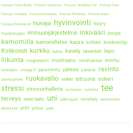
Flunssa Oireet Kesto
Flunssa Oksennus
Flunssa Oksettava Olo
Flunssa Oulu
Flunssa Ovulaatio
Flunssa Raskaana
Flunssa Rintakipu
Flunssa Ripuli
hyvinvointi
hunaja
höyry
Flunssa Rytmihäiriöt
inkivääri
immuunijärjestelmä
jooga
höyryhengitys
kamomilla
kaura
kamomillatee
kookosöljy
kofeiini
kurkku
Kotikonsti
kävely
lepo
laventeli
kutina
liikunta
meditaatio
minttu
magnesium
mindfulness
ravinto
pähkinä
piparminttu
nesteytys
omega-3
pähkinät
ruokavalio
sitruuna
sokeri
sinkki
ravintoaineet
tee
stressi
stressinhallinta
suolavesi
suolisto
uni
terveys
unen laatu
venyttely
valkosipuli
verensokeri
yrtit
vihreä tee
yrttitee
yskä