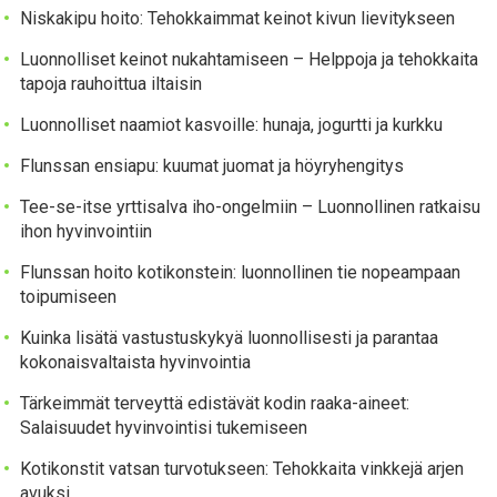
Niskakipu hoito: Tehokkaimmat keinot kivun lievitykseen
Luonnolliset keinot nukahtamiseen – Helppoja ja tehokkaita
tapoja rauhoittua iltaisin
Luonnolliset naamiot kasvoille: hunaja, jogurtti ja kurkku
Flunssan ensiapu: kuumat juomat ja höyryhengitys
Tee-se-itse yrttisalva iho-ongelmiin – Luonnollinen ratkaisu
ihon hyvinvointiin
Flunssan hoito kotikonstein: luonnollinen tie nopeampaan
toipumiseen
Kuinka lisätä vastustuskykyä luonnollisesti ja parantaa
kokonaisvaltaista hyvinvointia
Tärkeimmät terveyttä edistävät kodin raaka-aineet:
Salaisuudet hyvinvointisi tukemiseen
Kotikonstit vatsan turvotukseen: Tehokkaita vinkkejä arjen
avuksi