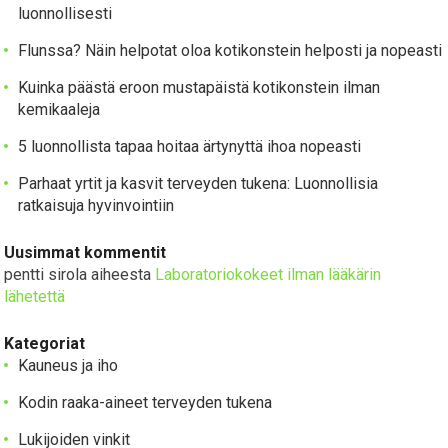
luonnollisesti
Flunssa? Näin helpotat oloa kotikonstein helposti ja nopeasti
Kuinka päästä eroon mustapäistä kotikonstein ilman
kemikaaleja
5 luonnollista tapaa hoitaa ärtynyttä ihoa nopeasti
Parhaat yrtit ja kasvit terveyden tukena: Luonnollisia
ratkaisuja hyvinvointiin
Uusimmat kommentit
pentti sirola
aiheesta
Laboratoriokokeet ilman lääkärin
lähetettä
Kategoriat
Kauneus ja iho
Kodin raaka-aineet terveyden tukena
Lukijoiden vinkit