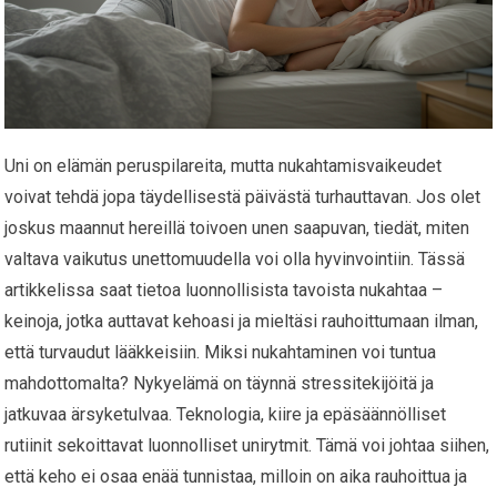
Uni on elämän peruspilareita, mutta nukahtamisvaikeudet
voivat tehdä jopa täydellisestä päivästä turhauttavan. Jos olet
joskus maannut hereillä toivoen unen saapuvan, tiedät, miten
valtava vaikutus unettomuudella voi olla hyvinvointiin. Tässä
artikkelissa saat tietoa luonnollisista tavoista nukahtaa –
keinoja, jotka auttavat kehoasi ja mieltäsi rauhoittumaan ilman,
että turvaudut lääkkeisiin. Miksi nukahtaminen voi tuntua
mahdottomalta? Nykyelämä on täynnä stressitekijöitä ja
jatkuvaa ärsyketulvaa. Teknologia, kiire ja epäsäännölliset
rutiinit sekoittavat luonnolliset unirytmit. Tämä voi johtaa siihen,
että keho ei osaa enää tunnistaa, milloin on aika rauhoittua ja