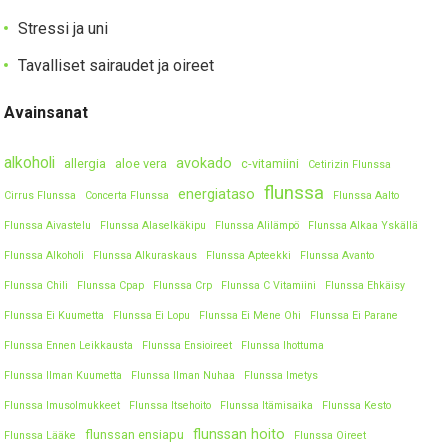
Stressi ja uni
Tavalliset sairaudet ja oireet
Avainsanat
alkoholi
avokado
allergia
aloe vera
c-vitamiini
Cetirizin Flunssa
flunssa
energiataso
Cirrus Flunssa
Concerta Flunssa
Flunssa Aalto
Flunssa Aivastelu
Flunssa Alaselkäkipu
Flunssa Alilämpö
Flunssa Alkaa Yskällä
Flunssa Alkoholi
Flunssa Alkuraskaus
Flunssa Apteekki
Flunssa Avanto
Flunssa Chili
Flunssa Cpap
Flunssa Crp
Flunssa C Vitamiini
Flunssa Ehkäisy
Flunssa Ei Kuumetta
Flunssa Ei Lopu
Flunssa Ei Mene Ohi
Flunssa Ei Parane
Flunssa Ennen Leikkausta
Flunssa Ensioireet
Flunssa Ihottuma
Flunssa Ilman Kuumetta
Flunssa Ilman Nuhaa
Flunssa Imetys
Flunssa Imusolmukkeet
Flunssa Itsehoito
Flunssa Itämisaika
Flunssa Kesto
flunssan hoito
flunssan ensiapu
Flunssa Lääke
Flunssa Oireet