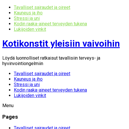
Tavalliset sairaudet ja oireet
Kauneus ja iho
Stressi ja uni
Kodin raaka-aineet terveyden tukena
Lukijoiden vinkit
Kotikonstit yleisiin vaivoihin
Löydä luonnolliset ratkaisut tavallisiin terveys- ja
hyvinvointiongelmiin
Tavalliset sairaudet ja oireet
Kauneus ja iho
Stressi ja uni
Kodin raaka-aineet terveyden tukena
Lukijoiden vinkit
Menu
Pages
Tavalliset sairaudet ja oireet