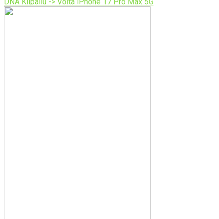
DNA Kilpailu -> Voita iPhone 17 Pro Max 5G