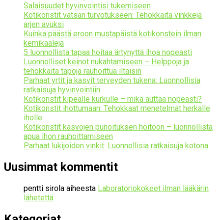
Salaisuudet hyvinvointisi tukemiseen
Kotikonstit vatsan turvotukseen: Tehokkaita vinkkejä
arjen avuksi
Kuinka päästä eroon mustapäistä kotikonstein ilman
kemikaaleja
5 luonnollista tapaa hoitaa ärtynyttä ihoa nopeasti
Luonnolliset keinot nukahtamiseen – Helppoja ja
tehokkaita tapoja rauhoittua iltaisin
Parhaat yrtit ja kasvit terveyden tukena: Luonnollisia
ratkaisuja hyvinvointiin
Kotikonstit kipeälle kurkulle – mikä auttaa nopeasti?
Kotikonstit ihottumaan: Tehokkaat menetelmät herkälle
iholle
Kotikonstit kasvojen punoituksen hoitoon – luonnollista
apua ihon rauhoittamiseen
Parhaat lukijoiden vinkit: Luonnollisia ratkaisuja kotona
Uusimmat kommentit
pentti sirola
aiheesta
Laboratoriokokeet ilman lääkärin
lähetettä
Kategoriat