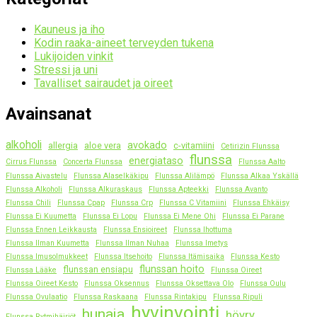
Kauneus ja iho
Kodin raaka-aineet terveyden tukena
Lukijoiden vinkit
Stressi ja uni
Tavalliset sairaudet ja oireet
Avainsanat
alkoholi
avokado
allergia
aloe vera
c-vitamiini
Cetirizin Flunssa
flunssa
energiataso
Cirrus Flunssa
Concerta Flunssa
Flunssa Aalto
Flunssa Aivastelu
Flunssa Alaselkäkipu
Flunssa Alilämpö
Flunssa Alkaa Yskällä
Flunssa Alkoholi
Flunssa Alkuraskaus
Flunssa Apteekki
Flunssa Avanto
Flunssa Chili
Flunssa Cpap
Flunssa Crp
Flunssa C Vitamiini
Flunssa Ehkäisy
Flunssa Ei Kuumetta
Flunssa Ei Lopu
Flunssa Ei Mene Ohi
Flunssa Ei Parane
Flunssa Ennen Leikkausta
Flunssa Ensioireet
Flunssa Ihottuma
Flunssa Ilman Kuumetta
Flunssa Ilman Nuhaa
Flunssa Imetys
Flunssa Imusolmukkeet
Flunssa Itsehoito
Flunssa Itämisaika
Flunssa Kesto
flunssan hoito
flunssan ensiapu
Flunssa Lääke
Flunssa Oireet
Flunssa Oireet Kesto
Flunssa Oksennus
Flunssa Oksettava Olo
Flunssa Oulu
Flunssa Ovulaatio
Flunssa Raskaana
Flunssa Rintakipu
Flunssa Ripuli
hyvinvointi
hunaja
höyry
Flunssa Rytmihäiriöt