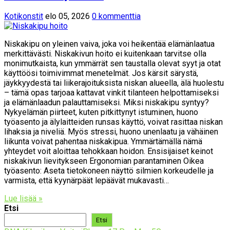
Kotikonstit
elo 05, 2026
0 kommenttia
Niskakipu on yleinen vaiva, joka voi heikentää elämänlaatua
merkittävästi. Niskakivun hoito ei kuitenkaan tarvitse olla
monimutkaista, kun ymmärrät sen taustalla olevat syyt ja otat
käyttöösi toimivimmat menetelmät. Jos kärsit särystä,
jäykkyydestä tai liikerajoituksista niskan alueella, älä huolestu
– tämä opas tarjoaa kattavat vinkit tilanteen helpottamiseksi
ja elämänlaadun palauttamiseksi. Miksi niskakipu syntyy?
Nykyelämän piirteet, kuten pitkittynyt istuminen, huono
työasento ja älylaitteiden runsas käyttö, voivat rasittaa niskan
lihaksia ja niveliä. Myös stressi, huono unenlaatu ja vähäinen
liikunta voivat pahentaa niskakipua. Ymmärtämällä nämä
yhteydet voit aloittaa tehokkaan hoidon. Ensisijaiset keinot
niskakivun lievitykseen Ergonomian parantaminen Oikea
työasento: Aseta tietokoneen näyttö silmien korkeudelle ja
varmista, että kyynärpäät lepäävät mukavasti…
Lue lisää »
Etsi
Etsi