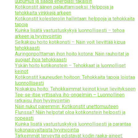
uupumus ja saada energiasi takaisin
Kotikonstit äänen palauttamiseksi: Helppoja ja
tehokkaita vinkkejä arkeen
Kotikonstit kolesterolin hallintaan: helppoja ja tehokkaita
tapoja
Kuinka lisätä vastustuskykyä luonnollisesti – tehoa
arkeen ja hyvinvointiin
Selkäkipu hoito kotikonsti – Näin voit lievittää kipua
tehokkaasti
Auringonpolttaman ihon hoito kotona: Näin rauhoitat ja
suojaat ihoa tehokkaasti
Yskän hoito kotikonstein – Tehokkaat ja luonnolliset
keinot
Kotikonstit kauneuden hoitoon: Tehokkaita tapoja loistaa
luonnollisesti
Niskakipu hoito: Tehokkaimmat keinot kivun lievitykseen
Tee-se-itse yrttisalva iho-ongelmiin – Luonnollinen
ratkaisu ihon hyvinvointiin
Näin nukut paremmin: Kotikonstit unettomuuteen
Flunssa? Näin helpotat oloa kotikonstein helposti ja
nopeasti
Kuinka lisätä vastustuskykyä luonnollisesti ja parantaa
kokonaisvaltaista hyvinvointia
Tärkeimmät terveyttä edistävät kodin raaka-aineet: