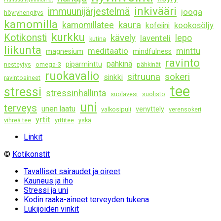
inkivääri
immuunijärjestelmä
jooga
höyryhengitys
kamomilla
kaura
kamomillatee
kookosöljy
kofeiini
kurkku
Kotikonsti
kävely
lepo
laventeli
kutina
liikunta
meditaatio
minttu
magnesium
mindfulness
ravinto
pähkinä
piparminttu
nesteytys
omega-3
pähkinät
ruokavalio
sitruuna
sokeri
sinkki
ravintoaineet
tee
stressi
stressinhallinta
suolavesi
suolisto
uni
terveys
unen laatu
venyttely
valkosipuli
verensokeri
yrtit
vihreä tee
yrttitee
yskä
Linkit
©
Kotikonstit
Tavalliset sairaudet ja oireet
Kauneus ja iho
Stressi ja uni
Kodin raaka-aineet terveyden tukena
Lukijoiden vinkit