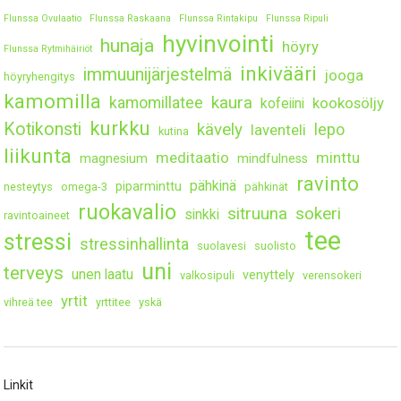
Flunssa Ovulaatio
Flunssa Raskaana
Flunssa Rintakipu
Flunssa Ripuli
hyvinvointi
hunaja
höyry
Flunssa Rytmihäiriöt
inkivääri
immuunijärjestelmä
jooga
höyryhengitys
kamomilla
kaura
kamomillatee
kookosöljy
kofeiini
kurkku
Kotikonsti
kävely
lepo
laventeli
kutina
liikunta
meditaatio
minttu
magnesium
mindfulness
ravinto
pähkinä
piparminttu
nesteytys
omega-3
pähkinät
ruokavalio
sitruuna
sokeri
sinkki
ravintoaineet
tee
stressi
stressinhallinta
suolavesi
suolisto
uni
terveys
unen laatu
venyttely
valkosipuli
verensokeri
yrtit
vihreä tee
yrttitee
yskä
Linkit