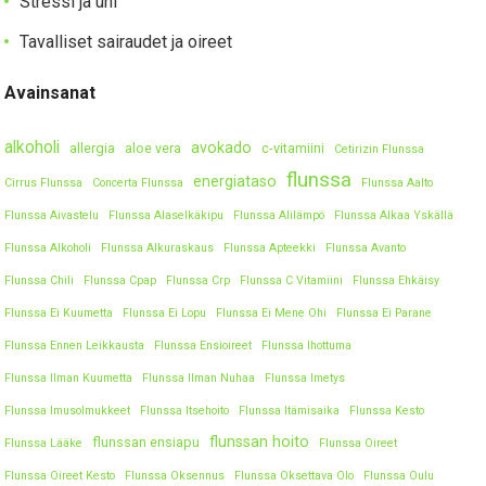
Stressi ja uni
Tavalliset sairaudet ja oireet
Avainsanat
alkoholi
avokado
allergia
aloe vera
c-vitamiini
Cetirizin Flunssa
flunssa
energiataso
Cirrus Flunssa
Concerta Flunssa
Flunssa Aalto
Flunssa Aivastelu
Flunssa Alaselkäkipu
Flunssa Alilämpö
Flunssa Alkaa Yskällä
Flunssa Alkoholi
Flunssa Alkuraskaus
Flunssa Apteekki
Flunssa Avanto
Flunssa Chili
Flunssa Cpap
Flunssa Crp
Flunssa C Vitamiini
Flunssa Ehkäisy
Flunssa Ei Kuumetta
Flunssa Ei Lopu
Flunssa Ei Mene Ohi
Flunssa Ei Parane
Flunssa Ennen Leikkausta
Flunssa Ensioireet
Flunssa Ihottuma
Flunssa Ilman Kuumetta
Flunssa Ilman Nuhaa
Flunssa Imetys
Flunssa Imusolmukkeet
Flunssa Itsehoito
Flunssa Itämisaika
Flunssa Kesto
flunssan hoito
flunssan ensiapu
Flunssa Lääke
Flunssa Oireet
Flunssa Oireet Kesto
Flunssa Oksennus
Flunssa Oksettava Olo
Flunssa Oulu