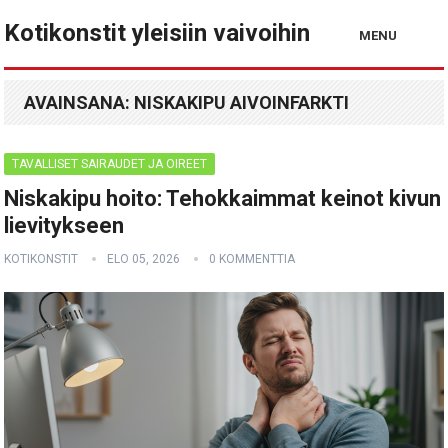
Kotikonstit yleisiin vaivoihin
MENU
AVAINSANA:
NISKAKIPU AIVOINFARKTI
TAVALLISET SAIRAUDET JA OIREET
Niskakipu hoito: Tehokkaimmat keinot kivun
lievitykseen
KOTIKONSTIT
ELO 05, 2026
0 KOMMENTTIA