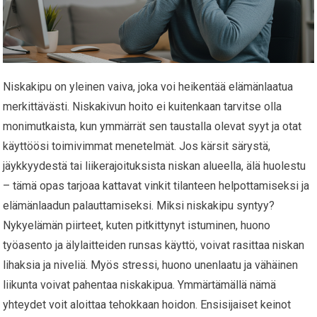
Niskakipu on yleinen vaiva, joka voi heikentää elämänlaatua
merkittävästi. Niskakivun hoito ei kuitenkaan tarvitse olla
monimutkaista, kun ymmärrät sen taustalla olevat syyt ja otat
käyttöösi toimivimmat menetelmät. Jos kärsit särystä,
jäykkyydestä tai liikerajoituksista niskan alueella, älä huolestu
– tämä opas tarjoaa kattavat vinkit tilanteen helpottamiseksi ja
elämänlaadun palauttamiseksi. Miksi niskakipu syntyy?
Nykyelämän piirteet, kuten pitkittynyt istuminen, huono
työasento ja älylaitteiden runsas käyttö, voivat rasittaa niskan
lihaksia ja niveliä. Myös stressi, huono unenlaatu ja vähäinen
liikunta voivat pahentaa niskakipua. Ymmärtämällä nämä
yhteydet voit aloittaa tehokkaan hoidon. Ensisijaiset keinot