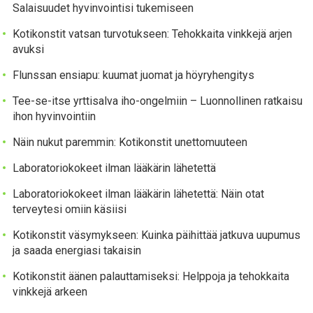
Salaisuudet hyvinvointisi tukemiseen
Kotikonstit vatsan turvotukseen: Tehokkaita vinkkejä arjen
avuksi
Flunssan ensiapu: kuumat juomat ja höyryhengitys
Tee-se-itse yrttisalva iho-ongelmiin – Luonnollinen ratkaisu
ihon hyvinvointiin
Näin nukut paremmin: Kotikonstit unettomuuteen
Laboratoriokokeet ilman lääkärin lähetettä
Laboratoriokokeet ilman lääkärin lähetettä: Näin otat
terveytesi omiin käsiisi
Kotikonstit väsymykseen: Kuinka päihittää jatkuva uupumus
ja saada energiasi takaisin
Kotikonstit äänen palauttamiseksi: Helppoja ja tehokkaita
vinkkejä arkeen