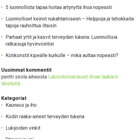
5 luonnollista tapaa hoitaa ärtynyttä ihoa nopeasti
Luonnolliset keinot nukahtamiseen – Helppoja ja tehokkaita
tapoja rauhoittua iltaisin
Parhaat yrtit ja kasvit terveyden tukena: Luonnollisia
ratkaisuja hyvinvointiin
Kotikonstit kipeälle kurkulle – mikä auttaa nopeasti?
Uusimmat kommentit
pentti sirola
aiheesta
Laboratoriokokeet ilman lääkärin
lähetettä
Kategoriat
Kauneus ja iho
Kodin raaka-aineet terveyden tukena
Lukijoiden vinkit