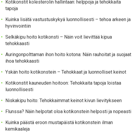
Kotikonstit kolesterolin hallintaan: helppoja ja tehokkaita
tapoja
Kuinka lisätä vastustuskykyä luonnollisesti – tehoa arkeen ja
hyvinvointiin
Selkäkipu hoito kotikonsti – Näin voit lievittää kipua
tehokkaasti
Auringonpolttaman ihon hoito kotona: Näin rauhoitat ja suojaat
ihoa tehokkaasti
Yskän hoito kotikonstein – Tehokkaat ja luonnolliset keinot
Kotikonstit kauneuden hoitoon: Tehokkaita tapoja loistaa
luonnollisesti
Niskakipu hoito: Tehokkaimmat keinot kivun lievitykseen
Flunssa? Näin helpotat oloa kotikonstein helposti ja nopeasti
Kuinka päästä eroon mustapäistä kotikonstein ilman
kemikaaleja