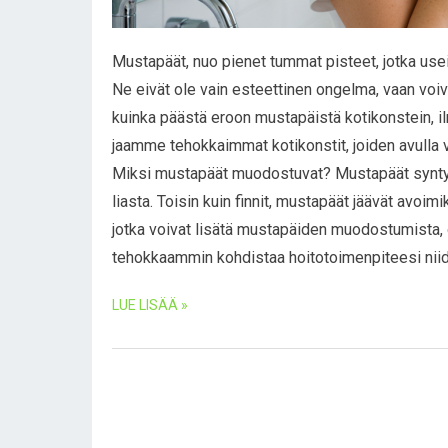
Mustapäät, nuo pienet tummat pisteet, jotka usein
Ne eivät ole vain esteettinen ongelma, vaan voiv
kuinka päästä eroon mustapäistä kotikonstein, ilm
jaamme tehokkaimmat kotikonstit, joiden avulla v
Miksi mustapäät muodostuvat? Mustapäät syntyvät
liasta. Toisin kuin finnit, mustapäät jäävät avoimi
jotka voivat lisätä mustapäiden muodostumista,
tehokkaammin kohdistaa hoitotoimenpiteesi nii
LUE LISÄÄ »