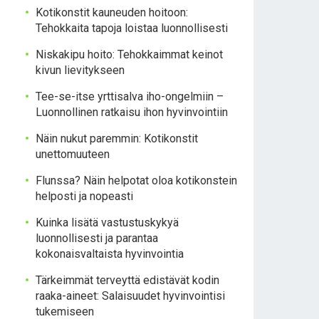
Kotikonstit kauneuden hoitoon:
Tehokkaita tapoja loistaa luonnollisesti
Niskakipu hoito: Tehokkaimmat keinot
kivun lievitykseen
Tee-se-itse yrttisalva iho-ongelmiin –
Luonnollinen ratkaisu ihon hyvinvointiin
Näin nukut paremmin: Kotikonstit
unettomuuteen
Flunssa? Näin helpotat oloa kotikonstein
helposti ja nopeasti
Kuinka lisätä vastustuskykyä
luonnollisesti ja parantaa
kokonaisvaltaista hyvinvointia
Tärkeimmät terveyttä edistävät kodin
raaka-aineet: Salaisuudet hyvinvointisi
tukemiseen