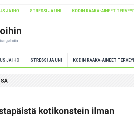
S JA IHO
STRESSI JA UNI
KODIN RAAKA-AINEET TERVEY
voihin
ntiongelmiin
US JA IHO
STRESSI JA UNI
KODIN RAAKA-AINEET TERVE
SSÄ
tapäistä kotikonstein ilman