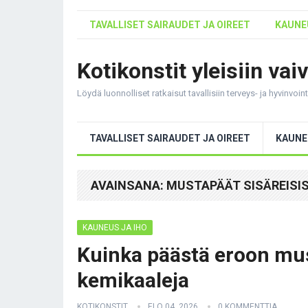
TAVALLISET SAIRAUDET JA OIREET
KAUNEU
Kotikonstit yleisiin vai
Löydä luonnolliset ratkaisut tavallisiin terveys- ja hyvinvoi
TAVALLISET SAIRAUDET JA OIREET
KAUNE
AVAINSANA:
MUSTAPÄÄT SISÄREISI
KAUNEUS JA IHO
Kuinka päästä eroon mus
kemikaaleja
KOTIKONSTIT
ELO 04, 2026
0 KOMMENTTIA