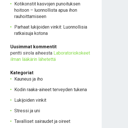
Kotikonstit kasvojen punoituksen
hoitoon – luonnollista apua ihon
rauhoittamiseen
Parhaat lukijoiden vinkit: Luonnollisia
ratkaisuja kotona
Uusimmat kommentit
pentti sirola
aiheesta
Laboratoriokokeet
ilman lääkärin lähetettä
Kategoriat
Kauneus ja iho
Kodin raaka-aineet terveyden tukena
Lukijoiden vinkit
Stressi ja uni
Tavalliset sairaudet ja oireet