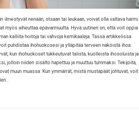
 ilmestyvät nenään, otsaan tai leukaan, voivat olla valtava harmi.
at myös aiheuttaa epävarmuutta. Hyvä uutinen on, että voit oppia
an kalliita hoitoja tai vahvoja kemikaaleja. Tässä artikkelissa
oit puhdistaa ihohuokosesi ja ylläpitää terveen näköistä ihoa.
, kun ihohuokoset tukkeutuvat talista, kuolleista ihosoluista ja
ksi, jolloin niiden sisältö hapettuu ja muuttuu tummaksi. Tekijöitä,
 ovat muun muassa: Kun ymmärrät, mistä mustapäät johtuvat, voit
den…