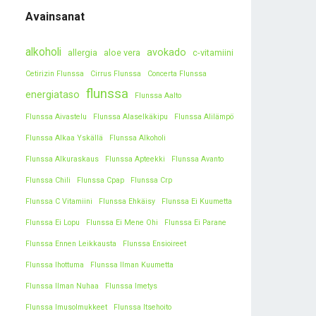
Avainsanat
alkoholi
avokado
allergia
aloe vera
c-vitamiini
Cetirizin Flunssa
Cirrus Flunssa
Concerta Flunssa
flunssa
energiataso
Flunssa Aalto
Flunssa Aivastelu
Flunssa Alaselkäkipu
Flunssa Alilämpö
Flunssa Alkaa Yskällä
Flunssa Alkoholi
Flunssa Alkuraskaus
Flunssa Apteekki
Flunssa Avanto
Flunssa Chili
Flunssa Cpap
Flunssa Crp
Flunssa C Vitamiini
Flunssa Ehkäisy
Flunssa Ei Kuumetta
Flunssa Ei Lopu
Flunssa Ei Mene Ohi
Flunssa Ei Parane
Flunssa Ennen Leikkausta
Flunssa Ensioireet
Flunssa Ihottuma
Flunssa Ilman Kuumetta
Flunssa Ilman Nuhaa
Flunssa Imetys
Flunssa Imusolmukkeet
Flunssa Itsehoito