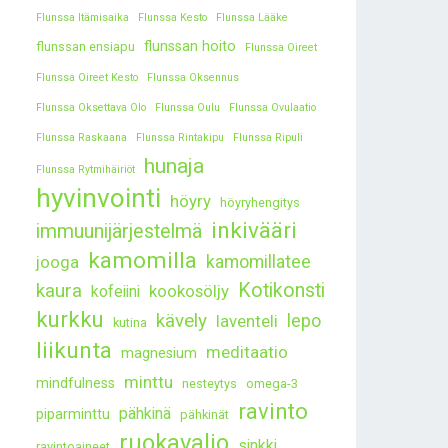
Flunssa Itämisaika
Flunssa Kesto
Flunssa Lääke
flunssan hoito
flunssan ensiapu
Flunssa Oireet
Flunssa Oireet Kesto
Flunssa Oksennus
Flunssa Oksettava Olo
Flunssa Oulu
Flunssa Ovulaatio
Flunssa Raskaana
Flunssa Rintakipu
Flunssa Ripuli
hunaja
Flunssa Rytmihäiriöt
hyvinvointi
höyry
höyryhengitys
inkivääri
immuunijärjestelmä
kamomilla
kamomillatee
jooga
kaura
Kotikonsti
kookosöljy
kofeiini
kurkku
kävely
lepo
laventeli
kutina
liikunta
meditaatio
magnesium
minttu
mindfulness
nesteytys
omega-3
ravinto
pähkinä
piparminttu
pähkinät
ruokavalio
sinkki
ravintoaineet