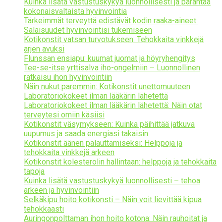
Kuinka lisätä vastustuskykyä luonnollisesti ja parantaa
kokonaisvaltaista hyvinvointia
Tärkeimmät terveyttä edistävät kodin raaka-aineet:
Salaisuudet hyvinvointisi tukemiseen
Kotikonstit vatsan turvotukseen: Tehokkaita vinkkejä
arjen avuksi
Flunssan ensiapu: kuumat juomat ja höyryhengitys
Tee-se-itse yrttisalva iho-ongelmiin – Luonnollinen
ratkaisu ihon hyvinvointiin
Näin nukut paremmin: Kotikonstit unettomuuteen
Laboratoriokokeet ilman lääkärin lähetettä
Laboratoriokokeet ilman lääkärin lähetettä: Näin otat
terveytesi omiin käsiisi
Kotikonstit väsymykseen: Kuinka päihittää jatkuva
uupumus ja saada energiasi takaisin
Kotikonstit äänen palauttamiseksi: Helppoja ja
tehokkaita vinkkejä arkeen
Kotikonstit kolesterolin hallintaan: helppoja ja tehokkaita
tapoja
Kuinka lisätä vastustuskykyä luonnollisesti – tehoa
arkeen ja hyvinvointiin
Selkäkipu hoito kotikonsti – Näin voit lievittää kipua
tehokkaasti
Auringonpolttaman ihon hoito kotona: Näin rauhoitat ja