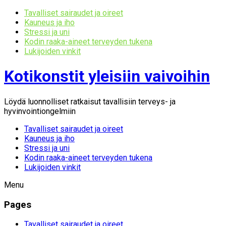
Tavalliset sairaudet ja oireet
Kauneus ja iho
Stressi ja uni
Kodin raaka-aineet terveyden tukena
Lukijoiden vinkit
Kotikonstit yleisiin vaivoihin
Löydä luonnolliset ratkaisut tavallisiin terveys- ja
hyvinvointiongelmiin
Tavalliset sairaudet ja oireet
Kauneus ja iho
Stressi ja uni
Kodin raaka-aineet terveyden tukena
Lukijoiden vinkit
Menu
Pages
Tavalliset sairaudet ja oireet