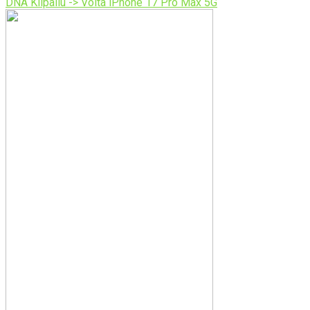
DNA Kilpailu -> Voita iPhone 17 Pro Max 5G