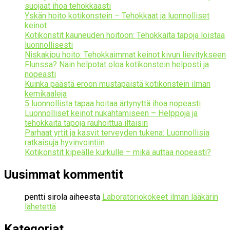
suojaat ihoa tehokkaasti
Yskän hoito kotikonstein – Tehokkaat ja luonnolliset
keinot
Kotikonstit kauneuden hoitoon: Tehokkaita tapoja loistaa
luonnollisesti
Niskakipu hoito: Tehokkaimmat keinot kivun lievitykseen
Flunssa? Näin helpotat oloa kotikonstein helposti ja
nopeasti
Kuinka päästä eroon mustapäistä kotikonstein ilman
kemikaaleja
5 luonnollista tapaa hoitaa ärtynyttä ihoa nopeasti
Luonnolliset keinot nukahtamiseen – Helppoja ja
tehokkaita tapoja rauhoittua iltaisin
Parhaat yrtit ja kasvit terveyden tukena: Luonnollisia
ratkaisuja hyvinvointiin
Kotikonstit kipeälle kurkulle – mikä auttaa nopeasti?
Uusimmat kommentit
pentti sirola
aiheesta
Laboratoriokokeet ilman lääkärin
lähetettä
Kategoriat