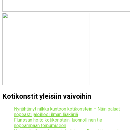
Kotikonstit yleisiin vaivoihin
Nyrjähtänyt nilkka kuntoon kotikonstein – Näin palaat
nopeasti jaloillesi ilman lääkäriä
Flunssan hoito kotikonstein: luonnollinen tie
nopeampaan toipumiseen