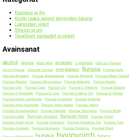
Kauneus ja iho
Kodin raaka-aineet terveyden tukena
Lukijoiden vinkit
Stressi ja uni
Tavalliset sairaudet ja oireet
Avainsanat
alkoholi
avokado
allergia
aloe vera
c-vitamiini
Cetirizin Flunssa
flunssa
energiataso
Cirrus Flunssa
Concerta Flunssa
Flunssa Aalto
Flunssa Aivastelu
Flunssa Alaselkäkipu
Flunssa Alilämpö
Flunssa Alkaa Yskällä
Flunssa Alkoholi
Flunssa Alkuraskaus
Flunssa Apteekki
Flunssa Avanto
Flunssa Chili
Flunssa Cpap
Flunssa Crp
Flunssa C Vitamiini
Flunssa Ehkäisy
Flunssa Ei Kuumetta
Flunssa Ei Lopu
Flunssa Ei Mene Ohi
Flunssa Ei Parane
Flunssa Ennen Leikkausta
Flunssa Ensioireet
Flunssa Ihottuma
Flunssa Ilman Kuumetta
Flunssa Ilman Nuhaa
Flunssa Imetys
Flunssa Imusolmukkeet
Flunssa Itsehoito
Flunssa Itämisaika
Flunssa Kesto
flunssan hoito
flunssan ensiapu
Flunssa Lääke
Flunssa Oireet
Flunssa Oireet Kesto
Flunssa Oksennus
Flunssa Oksettava Olo
Flunssa Oulu
Flunssa Ovulaatio
Flunssa Raskaana
Flunssa Rintakipu
Flunssa Ripuli
hyvinvointi
hunaja
höyry
Flunssa Rytmihäiriöt