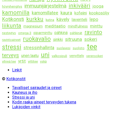
inkivääri
immuunijärjestelmä
jooga
höyryhengitys
kamomilla
kaura
kamomillatee
kookosöljy
kofeiini
kurkku
Kotikonsti
kävely
lepo
laventeli
kutina
liikunta
meditaatio
minttu
magnesium
mindfulness
ravinto
pähkinä
piparminttu
nesteytys
omega-3
pähkinät
ruokavalio
sitruuna
sokeri
sinkki
ravintoaineet
tee
stressi
stressinhallinta
suolavesi
suolisto
uni
terveys
unen laatu
venyttely
valkosipuli
verensokeri
yrtit
vihreä tee
yrttitee
yskä
Linkit
©
Kotikonstit
Tavalliset sairaudet ja oireet
Kauneus ja iho
Stressi ja uni
Kodin raaka-aineet terveyden tukena
Lukijoiden vinkit