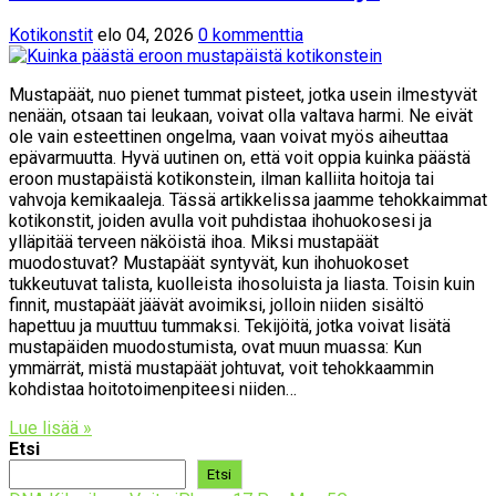
Kotikonstit
elo 04, 2026
0 kommenttia
Mustapäät, nuo pienet tummat pisteet, jotka usein ilmestyvät
nenään, otsaan tai leukaan, voivat olla valtava harmi. Ne eivät
ole vain esteettinen ongelma, vaan voivat myös aiheuttaa
epävarmuutta. Hyvä uutinen on, että voit oppia kuinka päästä
eroon mustapäistä kotikonstein, ilman kalliita hoitoja tai
vahvoja kemikaaleja. Tässä artikkelissa jaamme tehokkaimmat
kotikonstit, joiden avulla voit puhdistaa ihohuokosesi ja
ylläpitää terveen näköistä ihoa. Miksi mustapäät
muodostuvat? Mustapäät syntyvät, kun ihohuokoset
tukkeutuvat talista, kuolleista ihosoluista ja liasta. Toisin kuin
finnit, mustapäät jäävät avoimiksi, jolloin niiden sisältö
hapettuu ja muuttuu tummaksi. Tekijöitä, jotka voivat lisätä
mustapäiden muodostumista, ovat muun muassa: Kun
ymmärrät, mistä mustapäät johtuvat, voit tehokkaammin
kohdistaa hoitotoimenpiteesi niiden…
Lue lisää »
Etsi
Etsi