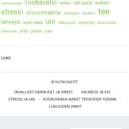
ruokavalio
sitruuna
sokeri
sinkki
ravintoaineet
tee
stressi
stressinhallinta
suolavesi
suolisto
uni
terveys
unen laatu
venyttely
valkosipuli
verensokeri
yrtit
vihreä tee
yrttitee
yskä
Linkit
©
KOTIKONSTIT
TAVALLISET SAIRAUDET JA OIREET
KAUNEUS JA IHO
STRESSI JA UNI
KODIN RAAKA-AINEET TERVEYDEN TUKENA
LUKIJOIDEN VINKIT