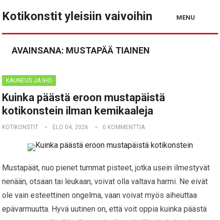
Kotikonstit yleisiin vaivoihin
MENU
AVAINSANA:
MUSTAPÄÄ TIAINEN
KAUNEUS JA IHO
Kuinka päästä eroon mustapäistä
kotikonstein ilman kemikaaleja
KOTIKONSTIT
ELO 04, 2026
0 KOMMENTTIA
Mustapäät, nuo pienet tummat pisteet, jotka usein ilmestyvät
nenään, otsaan tai leukaan, voivat olla valtava harmi. Ne eivät
ole vain esteettinen ongelma, vaan voivat myös aiheuttaa
epävarmuutta. Hyvä uutinen on, että voit oppia kuinka päästä