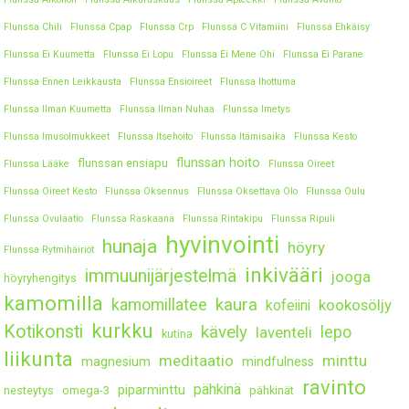
Flunssa Chili
Flunssa Cpap
Flunssa Crp
Flunssa C Vitamiini
Flunssa Ehkäisy
Flunssa Ei Kuumetta
Flunssa Ei Lopu
Flunssa Ei Mene Ohi
Flunssa Ei Parane
Flunssa Ennen Leikkausta
Flunssa Ensioireet
Flunssa Ihottuma
Flunssa Ilman Kuumetta
Flunssa Ilman Nuhaa
Flunssa Imetys
Flunssa Imusolmukkeet
Flunssa Itsehoito
Flunssa Itämisaika
Flunssa Kesto
flunssan hoito
flunssan ensiapu
Flunssa Lääke
Flunssa Oireet
Flunssa Oireet Kesto
Flunssa Oksennus
Flunssa Oksettava Olo
Flunssa Oulu
Flunssa Ovulaatio
Flunssa Raskaana
Flunssa Rintakipu
Flunssa Ripuli
hyvinvointi
hunaja
höyry
Flunssa Rytmihäiriöt
inkivääri
immuunijärjestelmä
jooga
höyryhengitys
kamomilla
kaura
kamomillatee
kookosöljy
kofeiini
kurkku
Kotikonsti
kävely
lepo
laventeli
kutina
liikunta
meditaatio
minttu
magnesium
mindfulness
ravinto
pähkinä
piparminttu
nesteytys
omega-3
pähkinät