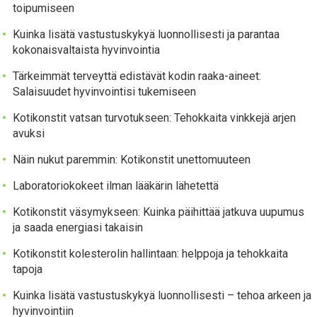
toipumiseen
Kuinka lisätä vastustuskykyä luonnollisesti ja parantaa
kokonaisvaltaista hyvinvointia
Tärkeimmät terveyttä edistävät kodin raaka-aineet:
Salaisuudet hyvinvointisi tukemiseen
Kotikonstit vatsan turvotukseen: Tehokkaita vinkkejä arjen
avuksi
Näin nukut paremmin: Kotikonstit unettomuuteen
Laboratoriokokeet ilman lääkärin lähetettä
Kotikonstit väsymykseen: Kuinka päihittää jatkuva uupumus
ja saada energiasi takaisin
Kotikonstit kolesterolin hallintaan: helppoja ja tehokkaita
tapoja
Kuinka lisätä vastustuskykyä luonnollisesti – tehoa arkeen ja
hyvinvointiin