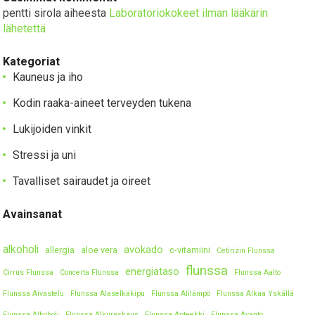
pentti sirola
aiheesta
Laboratoriokokeet ilman lääkärin
lähetettä
Kategoriat
Kauneus ja iho
Kodin raaka-aineet terveyden tukena
Lukijoiden vinkit
Stressi ja uni
Tavalliset sairaudet ja oireet
Avainsanat
alkoholi
avokado
allergia
aloe vera
c-vitamiini
Cetirizin Flunssa
flunssa
energiataso
Cirrus Flunssa
Concerta Flunssa
Flunssa Aalto
Flunssa Aivastelu
Flunssa Alaselkäkipu
Flunssa Alilämpö
Flunssa Alkaa Yskällä
Flunssa Alkoholi
Flunssa Alkuraskaus
Flunssa Apteekki
Flunssa Avanto