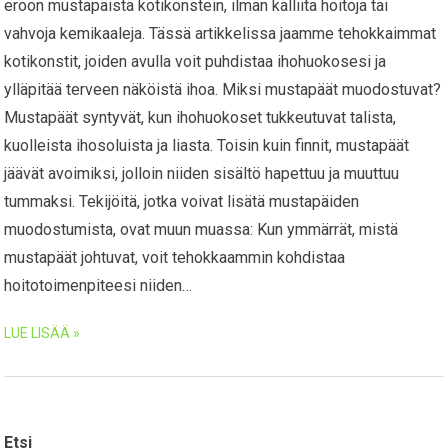
eroon mustapäistä kotikonstein, ilman kalliita hoitoja tai
vahvoja kemikaaleja. Tässä artikkelissa jaamme tehokkaimmat
kotikonstit, joiden avulla voit puhdistaa ihohuokosesi ja
ylläpitää terveen näköistä ihoa. Miksi mustapäät muodostuvat?
Mustapäät syntyvät, kun ihohuokoset tukkeutuvat talista,
kuolleista ihosoluista ja liasta. Toisin kuin finnit, mustapäät
jäävät avoimiksi, jolloin niiden sisältö hapettuu ja muuttuu
tummaksi. Tekijöitä, jotka voivat lisätä mustapäiden
muodostumista, ovat muun muassa: Kun ymmärrät, mistä
mustapäät johtuvat, voit tehokkaammin kohdistaa
hoitotoimenpiteesi niiden…
LUE LISÄÄ »
Etsi