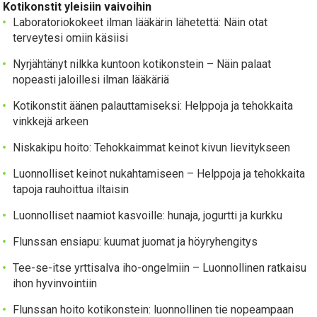
Kotikonstit yleisiin vaivoihin
Laboratoriokokeet ilman lääkärin lähetettä: Näin otat
terveytesi omiin käsiisi
Nyrjähtänyt nilkka kuntoon kotikonstein – Näin palaat
nopeasti jaloillesi ilman lääkäriä
Kotikonstit äänen palauttamiseksi: Helppoja ja tehokkaita
vinkkejä arkeen
Niskakipu hoito: Tehokkaimmat keinot kivun lievitykseen
Luonnolliset keinot nukahtamiseen – Helppoja ja tehokkaita
tapoja rauhoittua iltaisin
Luonnolliset naamiot kasvoille: hunaja, jogurtti ja kurkku
Flunssan ensiapu: kuumat juomat ja höyryhengitys
Tee-se-itse yrttisalva iho-ongelmiin – Luonnollinen ratkaisu
ihon hyvinvointiin
Flunssan hoito kotikonstein: luonnollinen tie nopeampaan