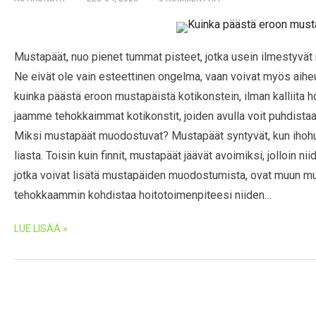
Mustapäät, nuo pienet tummat pisteet, jotka usein ilmestyvät n
Ne eivät ole vain esteettinen ongelma, vaan voivat myös aiheu
kuinka päästä eroon mustapäistä kotikonstein, ilman kalliita ho
jaamme tehokkaimmat kotikonstit, joiden avulla voit puhdistaa
Miksi mustapäät muodostuvat? Mustapäät syntyvät, kun ihohuok
liasta. Toisin kuin finnit, mustapäät jäävät avoimiksi, jolloin n
jotka voivat lisätä mustapäiden muodostumista, ovat muun mu
tehokkaammin kohdistaa hoitotoimenpiteesi niiden…
LUE LISÄÄ »