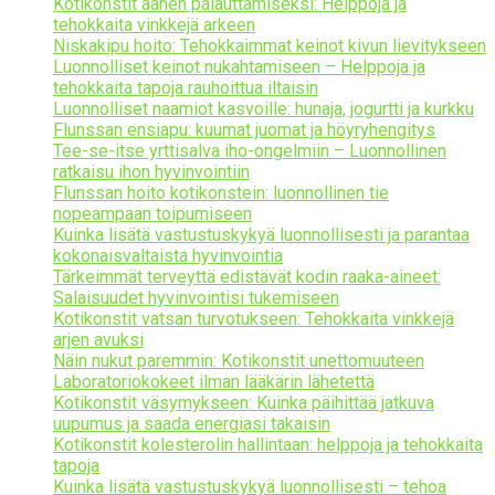
Kotikonstit äänen palauttamiseksi: Helppoja ja
tehokkaita vinkkejä arkeen
Niskakipu hoito: Tehokkaimmat keinot kivun lievitykseen
Luonnolliset keinot nukahtamiseen – Helppoja ja
tehokkaita tapoja rauhoittua iltaisin
Luonnolliset naamiot kasvoille: hunaja, jogurtti ja kurkku
Flunssan ensiapu: kuumat juomat ja höyryhengitys
Tee-se-itse yrttisalva iho-ongelmiin – Luonnollinen
ratkaisu ihon hyvinvointiin
Flunssan hoito kotikonstein: luonnollinen tie
nopeampaan toipumiseen
Kuinka lisätä vastustuskykyä luonnollisesti ja parantaa
kokonaisvaltaista hyvinvointia
Tärkeimmät terveyttä edistävät kodin raaka-aineet:
Salaisuudet hyvinvointisi tukemiseen
Kotikonstit vatsan turvotukseen: Tehokkaita vinkkejä
arjen avuksi
Näin nukut paremmin: Kotikonstit unettomuuteen
Laboratoriokokeet ilman lääkärin lähetettä
Kotikonstit väsymykseen: Kuinka päihittää jatkuva
uupumus ja saada energiasi takaisin
Kotikonstit kolesterolin hallintaan: helppoja ja tehokkaita
tapoja
Kuinka lisätä vastustuskykyä luonnollisesti – tehoa