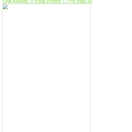
DNA Kilpailu -> Voita iPhone 17 Pro Max 5G