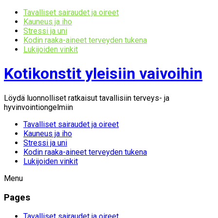
Tavalliset sairaudet ja oireet
Kauneus ja iho
Stressi ja uni
Kodin raaka-aineet terveyden tukena
Lukijoiden vinkit
Kotikonstit yleisiin vaivoihin
Löydä luonnolliset ratkaisut tavallisiin terveys- ja
hyvinvointiongelmiin
Tavalliset sairaudet ja oireet
Kauneus ja iho
Stressi ja uni
Kodin raaka-aineet terveyden tukena
Lukijoiden vinkit
Menu
Pages
Tavalliset sairaudet ja oireet