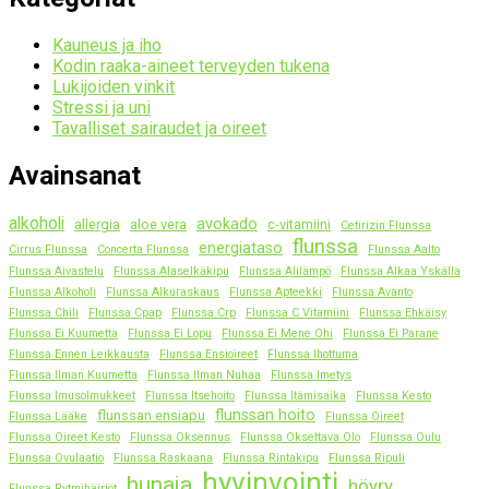
Kauneus ja iho
Kodin raaka-aineet terveyden tukena
Lukijoiden vinkit
Stressi ja uni
Tavalliset sairaudet ja oireet
Avainsanat
alkoholi
avokado
allergia
aloe vera
c-vitamiini
Cetirizin Flunssa
flunssa
energiataso
Cirrus Flunssa
Concerta Flunssa
Flunssa Aalto
Flunssa Aivastelu
Flunssa Alaselkäkipu
Flunssa Alilämpö
Flunssa Alkaa Yskällä
Flunssa Alkoholi
Flunssa Alkuraskaus
Flunssa Apteekki
Flunssa Avanto
Flunssa Chili
Flunssa Cpap
Flunssa Crp
Flunssa C Vitamiini
Flunssa Ehkäisy
Flunssa Ei Kuumetta
Flunssa Ei Lopu
Flunssa Ei Mene Ohi
Flunssa Ei Parane
Flunssa Ennen Leikkausta
Flunssa Ensioireet
Flunssa Ihottuma
Flunssa Ilman Kuumetta
Flunssa Ilman Nuhaa
Flunssa Imetys
Flunssa Imusolmukkeet
Flunssa Itsehoito
Flunssa Itämisaika
Flunssa Kesto
flunssan hoito
flunssan ensiapu
Flunssa Lääke
Flunssa Oireet
Flunssa Oireet Kesto
Flunssa Oksennus
Flunssa Oksettava Olo
Flunssa Oulu
Flunssa Ovulaatio
Flunssa Raskaana
Flunssa Rintakipu
Flunssa Ripuli
hyvinvointi
hunaja
höyry
Flunssa Rytmihäiriöt