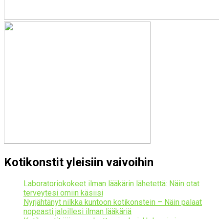
Kotikonstit yleisiin vaivoihin
Laboratoriokokeet ilman lääkärin lähetettä: Näin otat
terveytesi omiin käsiisi
Nyrjähtänyt nilkka kuntoon kotikonstein – Näin palaat
nopeasti jaloillesi ilman lääkäriä