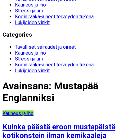
Kauneus ja iho
Stressi ja uni
Kodin raaka-aineet terveyden tukena
Lukijoiden vinkit
Categories
Tavalliset sairaudet ja oireet
Kauneus ja iho
Stressi ja uni
Kodin raaka-aineet terveyden tukena
Lukijoiden vinkit
Avainsana:
Mustapää
Englanniksi
Kauneus ja iho
Kuinka päästä eroon mustapäistä
kotikonstein ilman kemikaaleja