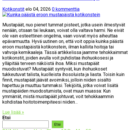
Kotikonstit
elo 04, 2026
0 kommenttia
Mustapäät, nuo pienet tummat pisteet, jotka usein ilmestyvät
nenään, otsaan tai leukaan, voivat olla valtava harmi. Ne eivät
ole vain esteettinen ongelma, vaan voivat myös aiheuttaa
epävarmuutta. Hyvä uutinen on, että voit oppia kuinka päästä
eroon mustapäistä kotikonstein, ilman kalliita hoitoja tai
vahvoja kemikaaleja. Tässä artikkelissa jaamme tehokkaimmat
kotikonstit, joiden avulla voit puhdistaa ihohuokosesi ja
ylläpitää terveen näköistä ihoa. Miksi mustapäät
muodostuvat? Mustapäät syntyvät, kun ihohuokoset
tukkeutuvat talista, kuolleista ihosoluista ja liasta. Toisin kuin
finnit, mustapäät jäävät avoimiksi, jolloin niiden sisältö
hapettuu ja muuttuu tummaksi. Tekijöitä, jotka voivat lisätä
mustapäiden muodostumista, ovat muun muassa: Kun
ymmärrät, mistä mustapäät johtuvat, voit tehokkaammin
kohdistaa hoitotoimenpiteesi niiden…
Lue lisää »
Etsi
Etsi