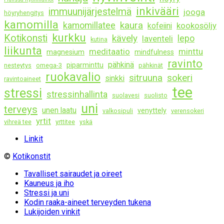
inkivääri
immuunijärjestelmä
jooga
höyryhengitys
kamomilla
kaura
kamomillatee
kookosöljy
kofeiini
kurkku
Kotikonsti
kävely
lepo
laventeli
kutina
liikunta
meditaatio
minttu
magnesium
mindfulness
ravinto
pähkinä
piparminttu
nesteytys
omega-3
pähkinät
ruokavalio
sitruuna
sokeri
sinkki
ravintoaineet
tee
stressi
stressinhallinta
suolavesi
suolisto
uni
terveys
unen laatu
venyttely
valkosipuli
verensokeri
yrtit
vihreä tee
yrttitee
yskä
Linkit
©
Kotikonstit
Tavalliset sairaudet ja oireet
Kauneus ja iho
Stressi ja uni
Kodin raaka-aineet terveyden tukena
Lukijoiden vinkit