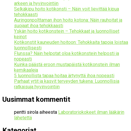
arkeen ja hyvinvointiin
Selkäkipu hoito kotikonsti – Näin voit lievittää kipua
tehokkaasti
Auringonpolttaman ihon hoito kotona: Näin rauhoitat ja
suojaat ihoa tehokkaasti
Yskän hoito kotikonstein – Tehokkaat ja luonnolliset
keinot
Kotikonstit kauneuden hoitoon: Tehokkaita tapoja loistaa
luonnollisesti
Flunssa? Näin helpotat oloa kotikonstein helposti ja
nopeasti
Kuinka päästä eroon mustapäistä kotikonstein ilman
kemikaaleja
5 luonnollista tapaa hoitaa ärtynyttä ihoa nopeasti
Parhaat yrtit ja kasvit terveyden tukena: Luonnollisia
ratkaisuja hyvinvointiin
Uusimmat kommentit
pentti sirola
aiheesta
Laboratoriokokeet ilman lääkärin
lähetettä
Kategoriat