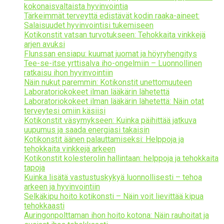
kokonaisvaltaista hyvinvointia
Tärkeimmät terveyttä edistävät kodin raaka-aineet:
Salaisuudet hyvinvointisi tukemiseen
Kotikonstit vatsan turvotukseen: Tehokkaita vinkkejä
arjen avuksi
Flunssan ensiapu: kuumat juomat ja höyryhengitys
Tee-se-itse yrttisalva iho-ongelmiin – Luonnollinen
ratkaisu ihon hyvinvointiin
Näin nukut paremmin: Kotikonstit unettomuuteen
Laboratoriokokeet ilman lääkärin lähetettä
Laboratoriokokeet ilman lääkärin lähetettä: Näin otat
terveytesi omiin käsiisi
Kotikonstit väsymykseen: Kuinka päihittää jatkuva
uupumus ja saada energiasi takaisin
Kotikonstit äänen palauttamiseksi: Helppoja ja
tehokkaita vinkkejä arkeen
Kotikonstit kolesterolin hallintaan: helppoja ja tehokkaita
tapoja
Kuinka lisätä vastustuskykyä luonnollisesti – tehoa
arkeen ja hyvinvointiin
Selkäkipu hoito kotikonsti – Näin voit lievittää kipua
tehokkaasti
Auringonpolttaman ihon hoito kotona: Näin rauhoitat ja