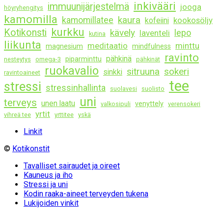
inkivääri
immuunijärjestelmä
jooga
höyryhengitys
kamomilla
kaura
kamomillatee
kookosöljy
kofeiini
kurkku
Kotikonsti
kävely
lepo
laventeli
kutina
liikunta
meditaatio
minttu
magnesium
mindfulness
ravinto
pähkinä
piparminttu
nesteytys
omega-3
pähkinät
ruokavalio
sitruuna
sokeri
sinkki
ravintoaineet
tee
stressi
stressinhallinta
suolavesi
suolisto
uni
terveys
unen laatu
venyttely
valkosipuli
verensokeri
yrtit
vihreä tee
yrttitee
yskä
Linkit
©
Kotikonstit
Tavalliset sairaudet ja oireet
Kauneus ja iho
Stressi ja uni
Kodin raaka-aineet terveyden tukena
Lukijoiden vinkit