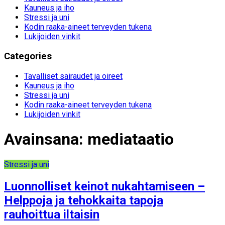
Kauneus ja iho
Stressi ja uni
Kodin raaka-aineet terveyden tukena
Lukijoiden vinkit
Categories
Tavalliset sairaudet ja oireet
Kauneus ja iho
Stressi ja uni
Kodin raaka-aineet terveyden tukena
Lukijoiden vinkit
Avainsana:
mediataatio
Stressi ja uni
Luonnolliset keinot nukahtamiseen –
Helppoja ja tehokkaita tapoja
rauhoittua iltaisin