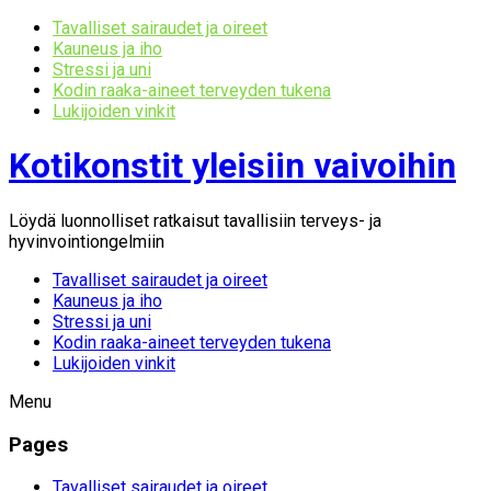
Tavalliset sairaudet ja oireet
Kauneus ja iho
Stressi ja uni
Kodin raaka-aineet terveyden tukena
Lukijoiden vinkit
Kotikonstit yleisiin vaivoihin
Löydä luonnolliset ratkaisut tavallisiin terveys- ja
hyvinvointiongelmiin
Tavalliset sairaudet ja oireet
Kauneus ja iho
Stressi ja uni
Kodin raaka-aineet terveyden tukena
Lukijoiden vinkit
Menu
Pages
Tavalliset sairaudet ja oireet