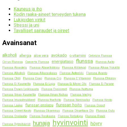
Kauneus ja iho
Kodin raaka-aineet terveyden tukena
Lukijoiden vinkit
Stressi ja uni
Tavalliset sairaudet ja oireet
Avainsanat
alkoholi
avokado
allergia
aloe vera
c-vitamiini
Cetirizin Flunssa
flunssa
energiataso
Cirrus Flunssa
Concerta Flunssa
Flunssa Aalto
Flunssa Aivastelu
Flunssa Alaselkäkipu
Flunssa Alilämpö
Flunssa Alkaa Yskällä
Flunssa Alkoholi
Flunssa Alkuraskaus
Flunssa Apteekki
Flunssa Avanto
Flunssa Chili
Flunssa Cpap
Flunssa Crp
Flunssa C Vitamiini
Flunssa Ehkäisy
Flunssa Ei Kuumetta
Flunssa Ei Lopu
Flunssa Ei Mene Ohi
Flunssa Ei Parane
Flunssa Ennen Leikkausta
Flunssa Ensioireet
Flunssa Ihottuma
Flunssa Ilman Kuumetta
Flunssa Ilman Nuhaa
Flunssa Imetys
Flunssa Imusolmukkeet
Flunssa Itsehoito
Flunssa Itämisaika
Flunssa Kesto
flunssan hoito
flunssan ensiapu
Flunssa Lääke
Flunssa Oireet
Flunssa Oireet Kesto
Flunssa Oksennus
Flunssa Oksettava Olo
Flunssa Oulu
Flunssa Ovulaatio
Flunssa Raskaana
Flunssa Rintakipu
Flunssa Ripuli
hyvinvointi
hunaja
höyry
Flunssa Rytmihäiriöt