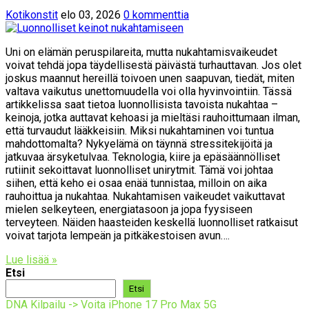
Kotikonstit
elo 03, 2026
0 kommenttia
Uni on elämän peruspilareita, mutta nukahtamisvaikeudet
voivat tehdä jopa täydellisestä päivästä turhauttavan. Jos olet
joskus maannut hereillä toivoen unen saapuvan, tiedät, miten
valtava vaikutus unettomuudella voi olla hyvinvointiin. Tässä
artikkelissa saat tietoa luonnollisista tavoista nukahtaa –
keinoja, jotka auttavat kehoasi ja mieltäsi rauhoittumaan ilman,
että turvaudut lääkkeisiin. Miksi nukahtaminen voi tuntua
mahdottomalta? Nykyelämä on täynnä stressitekijöitä ja
jatkuvaa ärsyketulvaa. Teknologia, kiire ja epäsäännölliset
rutiinit sekoittavat luonnolliset unirytmit. Tämä voi johtaa
siihen, että keho ei osaa enää tunnistaa, milloin on aika
rauhoittua ja nukahtaa. Nukahtamisen vaikeudet vaikuttavat
mielen selkeyteen, energiatasoon ja jopa fyysiseen
terveyteen. Näiden haasteiden keskellä luonnolliset ratkaisut
voivat tarjota lempeän ja pitkäkestoisen avun….
Lue lisää »
Etsi
Etsi
DNA Kilpailu -> Voita iPhone 17 Pro Max 5G