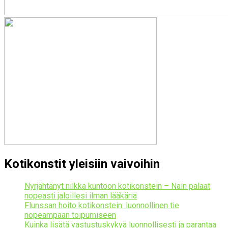
Kotikonstit yleisiin vaivoihin
Nyrjähtänyt nilkka kuntoon kotikonstein – Näin palaat
nopeasti jaloillesi ilman lääkäriä
Flunssan hoito kotikonstein: luonnollinen tie
nopeampaan toipumiseen
Kuinka lisätä vastustuskykyä luonnollisesti ja parantaa