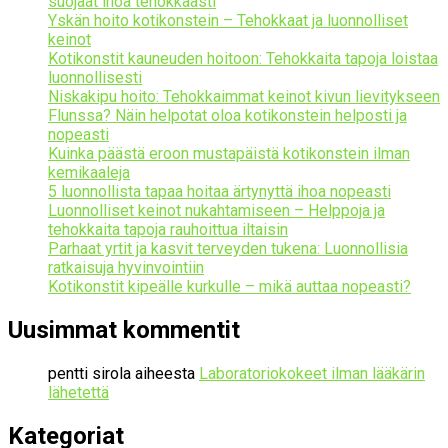
suojaat ihoa tehokkaasti
Yskän hoito kotikonstein – Tehokkaat ja luonnolliset
keinot
Kotikonstit kauneuden hoitoon: Tehokkaita tapoja loistaa
luonnollisesti
Niskakipu hoito: Tehokkaimmat keinot kivun lievitykseen
Flunssa? Näin helpotat oloa kotikonstein helposti ja
nopeasti
Kuinka päästä eroon mustapäistä kotikonstein ilman
kemikaaleja
5 luonnollista tapaa hoitaa ärtynyttä ihoa nopeasti
Luonnolliset keinot nukahtamiseen – Helppoja ja
tehokkaita tapoja rauhoittua iltaisin
Parhaat yrtit ja kasvit terveyden tukena: Luonnollisia
ratkaisuja hyvinvointiin
Kotikonstit kipeälle kurkulle – mikä auttaa nopeasti?
Uusimmat kommentit
pentti sirola
aiheesta
Laboratoriokokeet ilman lääkärin
lähetettä
Kategoriat