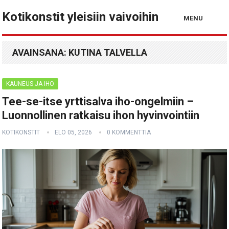
Kotikonstit yleisiin vaivoihin
MENU
AVAINSANA:
KUTINA TALVELLA
KAUNEUS JA IHO
Tee-se-itse yrttisalva iho-ongelmiin –
Luonnollinen ratkaisu ihon hyvinvointiin
KOTIKONSTIT
ELO 05, 2026
0 KOMMENTTIA