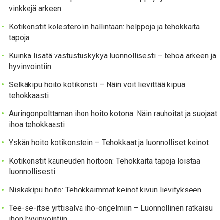
vinkkejä arkeen
Kotikonstit kolesterolin hallintaan: helppoja ja tehokkaita
tapoja
Kuinka lisätä vastustuskykyä luonnollisesti – tehoa arkeen ja
hyvinvointiin
Selkäkipu hoito kotikonsti – Näin voit lievittää kipua
tehokkaasti
Auringonpolttaman ihon hoito kotona: Näin rauhoitat ja suojaat
ihoa tehokkaasti
Yskän hoito kotikonstein – Tehokkaat ja luonnolliset keinot
Kotikonstit kauneuden hoitoon: Tehokkaita tapoja loistaa
luonnollisesti
Niskakipu hoito: Tehokkaimmat keinot kivun lievitykseen
Tee-se-itse yrttisalva iho-ongelmiin – Luonnollinen ratkaisu
ihon hyvinvointiin