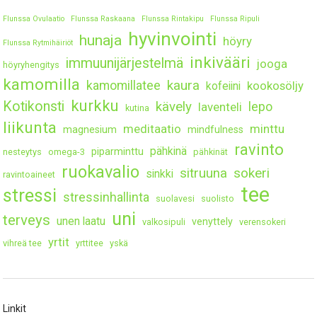
Flunssa Ovulaatio
Flunssa Raskaana
Flunssa Rintakipu
Flunssa Ripuli
hyvinvointi
hunaja
höyry
Flunssa Rytmihäiriöt
inkivääri
immuunijärjestelmä
jooga
höyryhengitys
kamomilla
kaura
kamomillatee
kookosöljy
kofeiini
kurkku
Kotikonsti
kävely
lepo
laventeli
kutina
liikunta
meditaatio
minttu
magnesium
mindfulness
ravinto
pähkinä
piparminttu
nesteytys
omega-3
pähkinät
ruokavalio
sitruuna
sokeri
sinkki
ravintoaineet
tee
stressi
stressinhallinta
suolavesi
suolisto
uni
terveys
unen laatu
venyttely
valkosipuli
verensokeri
yrtit
vihreä tee
yrttitee
yskä
Linkit