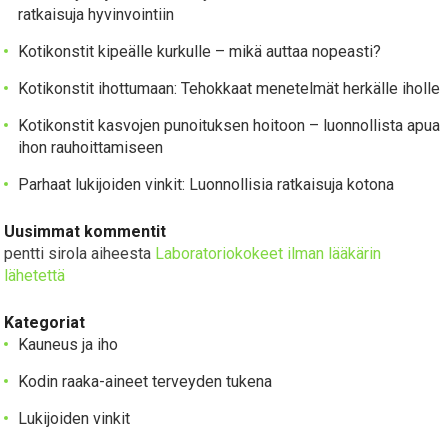
ratkaisuja hyvinvointiin
Kotikonstit kipeälle kurkulle – mikä auttaa nopeasti?
Kotikonstit ihottumaan: Tehokkaat menetelmät herkälle iholle
Kotikonstit kasvojen punoituksen hoitoon – luonnollista apua
ihon rauhoittamiseen
Parhaat lukijoiden vinkit: Luonnollisia ratkaisuja kotona
Uusimmat kommentit
pentti sirola
aiheesta
Laboratoriokokeet ilman lääkärin
lähetettä
Kategoriat
Kauneus ja iho
Kodin raaka-aineet terveyden tukena
Lukijoiden vinkit