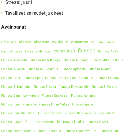
Stressi ja uni
Tavalliset sairaudet ja oireet
Avainsanat
alkoholi
avokado
allergia
aloe vera
c-vitamiini
Cetirizin Flunssa
flunssa
energiataso
Cirrus Flunssa
Concerta Flunssa
Flunssa Aalto
Flunssa Aivastelu
Flunssa Alaselkäkipu
Flunssa Alilämpö
Flunssa Alkaa Yskällä
Flunssa Alkoholi
Flunssa Alkuraskaus
Flunssa Apteekki
Flunssa Avanto
Flunssa Chili
Flunssa Cpap
Flunssa Crp
Flunssa C Vitamiini
Flunssa Ehkäisy
Flunssa Ei Kuumetta
Flunssa Ei Lopu
Flunssa Ei Mene Ohi
Flunssa Ei Parane
Flunssa Ennen Leikkausta
Flunssa Ensioireet
Flunssa Ihottuma
Flunssa Ilman Kuumetta
Flunssa Ilman Nuhaa
Flunssa Imetys
Flunssa Imusolmukkeet
Flunssa Itsehoito
Flunssa Itämisaika
Flunssa Kesto
flunssan hoito
flunssan ensiapu
Flunssa Lääke
Flunssa Oireet
Flunssa Oireet Kesto
Flunssa Oksennus
Flunssa Oksettava Olo
Flunssa Oulu