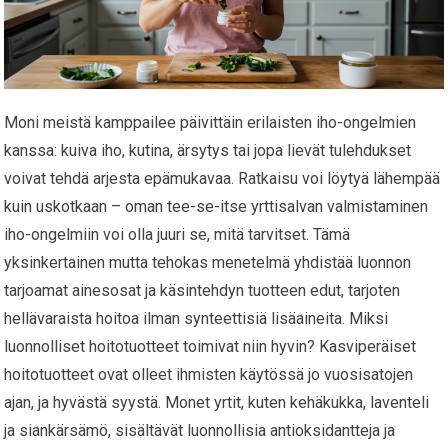
Moni meistä kamppailee päivittäin erilaisten iho-ongelmien
kanssa: kuiva iho, kutina, ärsytys tai jopa lievät tulehdukset
voivat tehdä arjesta epämukavaa. Ratkaisu voi löytyä lähempää
kuin uskotkaan – oman tee-se-itse yrttisalvan valmistaminen
iho-ongelmiin voi olla juuri se, mitä tarvitset. Tämä
yksinkertainen mutta tehokas menetelmä yhdistää luonnon
tarjoamat ainesosat ja käsintehdyn tuotteen edut, tarjoten
hellävaraista hoitoa ilman synteettisiä lisäaineita. Miksi
luonnolliset hoitotuotteet toimivat niin hyvin? Kasviperäiset
hoitotuotteet ovat olleet ihmisten käytössä jo vuosisatojen
ajan, ja hyvästä syystä. Monet yrtit, kuten kehäkukka, laventeli
ja siankärsämö, sisältävät luonnollisia antioksidantteja ja