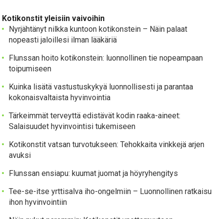
Kotikonstit yleisiin vaivoihin
Nyrjähtänyt nilkka kuntoon kotikonstein – Näin palaat
nopeasti jaloillesi ilman lääkäriä
Flunssan hoito kotikonstein: luonnollinen tie nopeampaan
toipumiseen
Kuinka lisätä vastustuskykyä luonnollisesti ja parantaa
kokonaisvaltaista hyvinvointia
Tärkeimmät terveyttä edistävät kodin raaka-aineet:
Salaisuudet hyvinvointisi tukemiseen
Kotikonstit vatsan turvotukseen: Tehokkaita vinkkejä arjen
avuksi
Flunssan ensiapu: kuumat juomat ja höyryhengitys
Tee-se-itse yrttisalva iho-ongelmiin – Luonnollinen ratkaisu
ihon hyvinvointiin