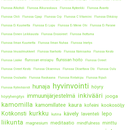
Flunssa Alkoholi
Flunssa Alkuraskaus
Flunssa Apteekki
Flunssa Avanto
Flunssa Chili
Flunssa Cpap
Flunssa Crp
Flunssa C Vitamiini
Flunssa Ehkäisy
Flunssa Ei Kuumetta
Flunssa Ei Lopu
Flunssa Ei Mene Ohi
Flunssa Ei Parane
Flunssa Ennen Leikkausta
Flunssa Ensioireet
Flunssa Ihottuma
Flunssa Ilman Kuumetta
Flunssa Ilman Nuhaa
Flunssa Imetys
Flunssa Imusolmukkeet
Flunssa Itsehoito
Flunssa Itämisaika
Flunssa Kesto
flunssan hoito
flunssan ensiapu
Flunssa Lääke
Flunssa Oireet
Flunssa Oireet Kesto
Flunssa Oksennus
Flunssa Oksettava Olo
Flunssa Oulu
Flunssa Ovulaatio
Flunssa Raskaana
Flunssa Rintakipu
Flunssa Ripuli
hyvinvointi
hunaja
höyry
Flunssa Rytmihäiriöt
inkivääri
immuunijärjestelmä
jooga
höyryhengitys
kamomilla
kaura
kamomillatee
kookosöljy
kofeiini
kurkku
Kotikonsti
kävely
lepo
laventeli
kutina
liikunta
meditaatio
minttu
magnesium
mindfulness