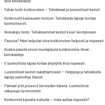
ihoa tehokkaasti
Yskän hoito kotikonstein – Tehokkaat ja luonnolliset keinot
Kotikonstit kauneuden hoitoon: Tehokkaita tapoja loistaa
luonnollisesti
Niskakipu hoito: Tehokkaimmat keinot kivun lievitykseen
Flunssa? Näin helpotat oloa kotikonstein helposti ja nopeasti
Kuinka päästä eroon mustapäistä kotikonstein ilman
kemikaaleja
5 luonnollista tapaa hoitaa ärtynyttä ihoa nopeasti
Luonnolliset keinot nukahtamiseen – Helppoja ja tehokkaita
tapoja rauhoittua iltaisin
Parhaat yrtit ja kasvit terveyden tukena: Luonnollisia
ratkaisuja hyvinvointiin
Kotikonstit kipeälle kurkulle – mikä auttaa nopeasti?