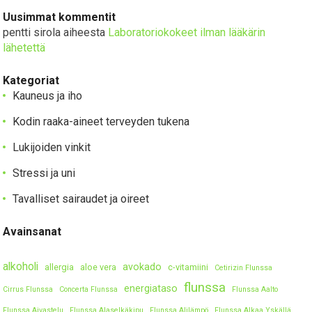
Uusimmat kommentit
pentti sirola
aiheesta
Laboratoriokokeet ilman lääkärin
lähetettä
Kategoriat
Kauneus ja iho
Kodin raaka-aineet terveyden tukena
Lukijoiden vinkit
Stressi ja uni
Tavalliset sairaudet ja oireet
Avainsanat
alkoholi
avokado
allergia
aloe vera
c-vitamiini
Cetirizin Flunssa
flunssa
energiataso
Cirrus Flunssa
Concerta Flunssa
Flunssa Aalto
Flunssa Aivastelu
Flunssa Alaselkäkipu
Flunssa Alilämpö
Flunssa Alkaa Yskällä