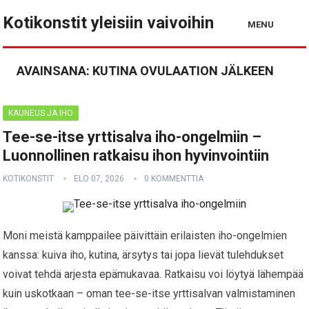
Kotikonstit yleisiin vaivoihin
MENU
AVAINSANA:
KUTINA OVULAATION JÄLKEEN
KAUNEUS JA IHO
Tee-se-itse yrttisalva iho-ongelmiin –
Luonnollinen ratkaisu ihon hyvinvointiin
KOTIKONSTIT
ELO 07, 2026
0 KOMMENTTIA
Moni meistä kamppailee päivittäin erilaisten iho-ongelmien
kanssa: kuiva iho, kutina, ärsytys tai jopa lievät tulehdukset
voivat tehdä arjesta epämukavaa. Ratkaisu voi löytyä lähempää
kuin uskotkaan – oman tee-se-itse yrttisalvan valmistaminen