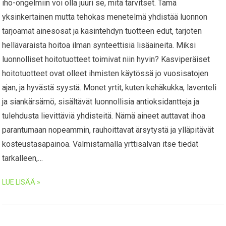
iho-ongelmiin voi olla juuri se, mitä tarvitset. Tämä
yksinkertainen mutta tehokas menetelmä yhdistää luonnon
tarjoamat ainesosat ja käsintehdyn tuotteen edut, tarjoten
hellävaraista hoitoa ilman synteettisiä lisäaineita. Miksi
luonnolliset hoitotuotteet toimivat niin hyvin? Kasviperäiset
hoitotuotteet ovat olleet ihmisten käytössä jo vuosisatojen
ajan, ja hyvästä syystä. Monet yrtit, kuten kehäkukka, laventeli
ja siankärsämö, sisältävät luonnollisia antioksidantteja ja
tulehdusta lievittäviä yhdisteitä. Nämä aineet auttavat ihoa
parantumaan nopeammin, rauhoittavat ärsytystä ja ylläpitävät
kosteustasapainoa. Valmistamalla yrttisalvan itse tiedät
tarkalleen,…
LUE LISÄÄ »