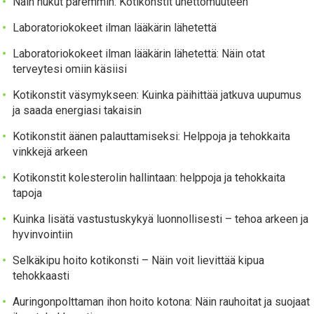
Näin nukut paremmin: Kotikonstit unettomuuteen
Laboratoriokokeet ilman lääkärin lähetettä
Laboratoriokokeet ilman lääkärin lähetettä: Näin otat
terveytesi omiin käsiisi
Kotikonstit väsymykseen: Kuinka päihittää jatkuva uupumus
ja saada energiasi takaisin
Kotikonstit äänen palauttamiseksi: Helppoja ja tehokkaita
vinkkejä arkeen
Kotikonstit kolesterolin hallintaan: helppoja ja tehokkaita
tapoja
Kuinka lisätä vastustuskykyä luonnollisesti – tehoa arkeen ja
hyvinvointiin
Selkäkipu hoito kotikonsti – Näin voit lievittää kipua
tehokkaasti
Auringonpolttaman ihon hoito kotona: Näin rauhoitat ja suojaat