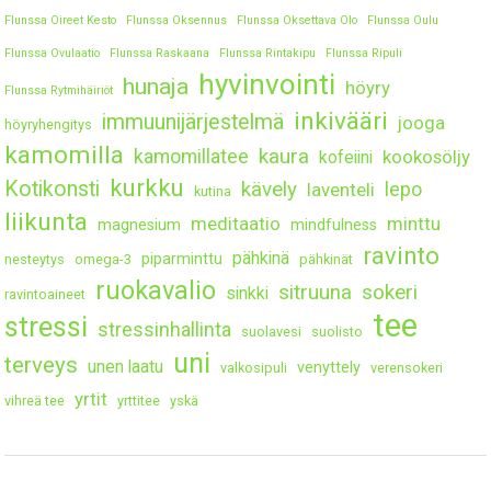
Flunssa Oireet Kesto
Flunssa Oksennus
Flunssa Oksettava Olo
Flunssa Oulu
Flunssa Ovulaatio
Flunssa Raskaana
Flunssa Rintakipu
Flunssa Ripuli
hyvinvointi
hunaja
höyry
Flunssa Rytmihäiriöt
inkivääri
immuunijärjestelmä
jooga
höyryhengitys
kamomilla
kaura
kamomillatee
kookosöljy
kofeiini
kurkku
Kotikonsti
kävely
lepo
laventeli
kutina
liikunta
meditaatio
minttu
magnesium
mindfulness
ravinto
pähkinä
piparminttu
nesteytys
omega-3
pähkinät
ruokavalio
sitruuna
sokeri
sinkki
ravintoaineet
tee
stressi
stressinhallinta
suolavesi
suolisto
uni
terveys
unen laatu
venyttely
valkosipuli
verensokeri
yrtit
vihreä tee
yrttitee
yskä