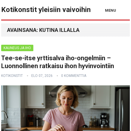
Kotikonstit yleisiin vaivoihin
MENU
AVAINSANA:
KUTINA ILLALLA
KAUNEUS JA IHO
Tee-se-itse yrttisalva iho-ongelmiin –
Luonnollinen ratkaisu ihon hyvinvointiin
KOTIKONSTIT
ELO 07, 2026
0 KOMMENTTIA