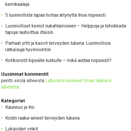
kemikaaleja
5 luonnollista tapaa hoitaa ärtynyttä ihoa nopeasti
Luonnolliset keinot nukahtamiseen – Helppoja ja tehokkaita
tapoja rauhoittua iltaisin
Parhaat yrtit ja kasvit terveyden tukena: Luonnollisia
ratkaisuja hyvinvointiin
Kotikonstit kipeälle kurkulle – mikä auttaa nopeasti?
Uusimmat kommentit
pentti sirola
aiheesta
Laboratoriokokeet ilman lääkärin
lähetettä
Kategoriat
Kauneus ja iho
Kodin raaka-aineet terveyden tukena
Lukijoiden vinkit