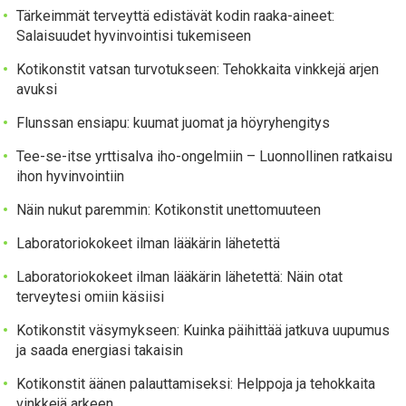
Tärkeimmät terveyttä edistävät kodin raaka-aineet:
Salaisuudet hyvinvointisi tukemiseen
Kotikonstit vatsan turvotukseen: Tehokkaita vinkkejä arjen
avuksi
Flunssan ensiapu: kuumat juomat ja höyryhengitys
Tee-se-itse yrttisalva iho-ongelmiin – Luonnollinen ratkaisu
ihon hyvinvointiin
Näin nukut paremmin: Kotikonstit unettomuuteen
Laboratoriokokeet ilman lääkärin lähetettä
Laboratoriokokeet ilman lääkärin lähetettä: Näin otat
terveytesi omiin käsiisi
Kotikonstit väsymykseen: Kuinka päihittää jatkuva uupumus
ja saada energiasi takaisin
Kotikonstit äänen palauttamiseksi: Helppoja ja tehokkaita
vinkkejä arkeen