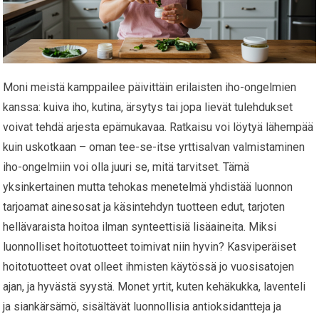
Moni meistä kamppailee päivittäin erilaisten iho-ongelmien
kanssa: kuiva iho, kutina, ärsytys tai jopa lievät tulehdukset
voivat tehdä arjesta epämukavaa. Ratkaisu voi löytyä lähempää
kuin uskotkaan – oman tee-se-itse yrttisalvan valmistaminen
iho-ongelmiin voi olla juuri se, mitä tarvitset. Tämä
yksinkertainen mutta tehokas menetelmä yhdistää luonnon
tarjoamat ainesosat ja käsintehdyn tuotteen edut, tarjoten
hellävaraista hoitoa ilman synteettisiä lisäaineita. Miksi
luonnolliset hoitotuotteet toimivat niin hyvin? Kasviperäiset
hoitotuotteet ovat olleet ihmisten käytössä jo vuosisatojen
ajan, ja hyvästä syystä. Monet yrtit, kuten kehäkukka, laventeli
ja siankärsämö, sisältävät luonnollisia antioksidantteja ja