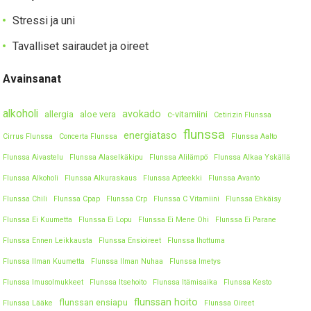
Stressi ja uni
Tavalliset sairaudet ja oireet
Avainsanat
alkoholi
avokado
allergia
aloe vera
c-vitamiini
Cetirizin Flunssa
flunssa
energiataso
Cirrus Flunssa
Concerta Flunssa
Flunssa Aalto
Flunssa Aivastelu
Flunssa Alaselkäkipu
Flunssa Alilämpö
Flunssa Alkaa Yskällä
Flunssa Alkoholi
Flunssa Alkuraskaus
Flunssa Apteekki
Flunssa Avanto
Flunssa Chili
Flunssa Cpap
Flunssa Crp
Flunssa C Vitamiini
Flunssa Ehkäisy
Flunssa Ei Kuumetta
Flunssa Ei Lopu
Flunssa Ei Mene Ohi
Flunssa Ei Parane
Flunssa Ennen Leikkausta
Flunssa Ensioireet
Flunssa Ihottuma
Flunssa Ilman Kuumetta
Flunssa Ilman Nuhaa
Flunssa Imetys
Flunssa Imusolmukkeet
Flunssa Itsehoito
Flunssa Itämisaika
Flunssa Kesto
flunssan hoito
flunssan ensiapu
Flunssa Lääke
Flunssa Oireet