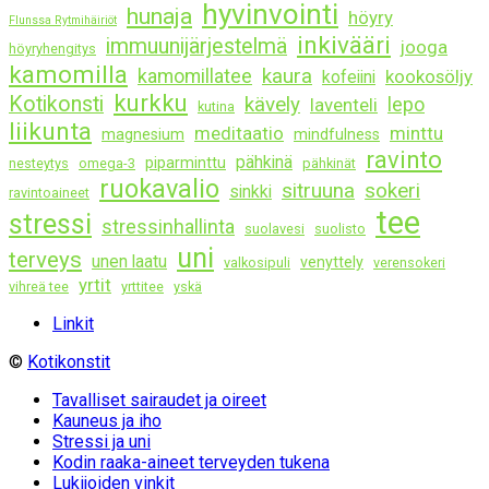
hyvinvointi
hunaja
höyry
Flunssa Rytmihäiriöt
inkivääri
immuunijärjestelmä
jooga
höyryhengitys
kamomilla
kaura
kamomillatee
kookosöljy
kofeiini
kurkku
Kotikonsti
kävely
lepo
laventeli
kutina
liikunta
meditaatio
minttu
magnesium
mindfulness
ravinto
pähkinä
piparminttu
nesteytys
omega-3
pähkinät
ruokavalio
sitruuna
sokeri
sinkki
ravintoaineet
tee
stressi
stressinhallinta
suolavesi
suolisto
uni
terveys
unen laatu
venyttely
valkosipuli
verensokeri
yrtit
vihreä tee
yrttitee
yskä
Linkit
©
Kotikonstit
Tavalliset sairaudet ja oireet
Kauneus ja iho
Stressi ja uni
Kodin raaka-aineet terveyden tukena
Lukijoiden vinkit