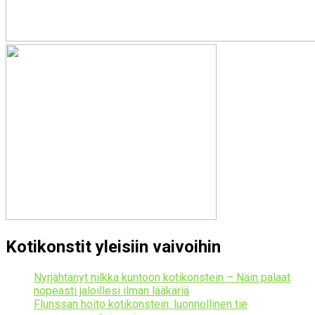
Kotikonstit yleisiin vaivoihin
Nyrjähtänyt nilkka kuntoon kotikonstein – Näin palaat
nopeasti jaloillesi ilman lääkäriä
Flunssan hoito kotikonstein: luonnollinen tie