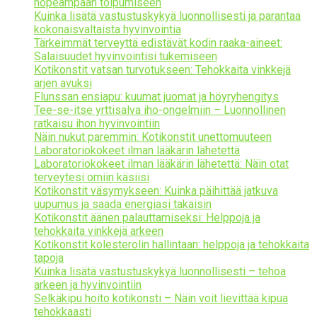
nopeampaan toipumiseen
Kuinka lisätä vastustuskykyä luonnollisesti ja parantaa
kokonaisvaltaista hyvinvointia
Tärkeimmät terveyttä edistävät kodin raaka-aineet:
Salaisuudet hyvinvointisi tukemiseen
Kotikonstit vatsan turvotukseen: Tehokkaita vinkkejä
arjen avuksi
Flunssan ensiapu: kuumat juomat ja höyryhengitys
Tee-se-itse yrttisalva iho-ongelmiin – Luonnollinen
ratkaisu ihon hyvinvointiin
Näin nukut paremmin: Kotikonstit unettomuuteen
Laboratoriokokeet ilman lääkärin lähetettä
Laboratoriokokeet ilman lääkärin lähetettä: Näin otat
terveytesi omiin käsiisi
Kotikonstit väsymykseen: Kuinka päihittää jatkuva
uupumus ja saada energiasi takaisin
Kotikonstit äänen palauttamiseksi: Helppoja ja
tehokkaita vinkkejä arkeen
Kotikonstit kolesterolin hallintaan: helppoja ja tehokkaita
tapoja
Kuinka lisätä vastustuskykyä luonnollisesti – tehoa
arkeen ja hyvinvointiin
Selkäkipu hoito kotikonsti – Näin voit lievittää kipua
tehokkaasti