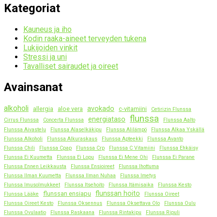
Kategoriat
Kauneus ja iho
Kodin raaka-aineet terveyden tukena
Lukijoiden vinkit
Stressi ja uni
Tavalliset sairaudet ja oireet
Avainsanat
alkoholi
avokado
allergia
aloe vera
c-vitamiini
Cetirizin Flunssa
flunssa
energiataso
Cirrus Flunssa
Concerta Flunssa
Flunssa Aalto
Flunssa Aivastelu
Flunssa Alaselkäkipu
Flunssa Alilämpö
Flunssa Alkaa Yskällä
Flunssa Alkoholi
Flunssa Alkuraskaus
Flunssa Apteekki
Flunssa Avanto
Flunssa Chili
Flunssa Cpap
Flunssa Crp
Flunssa C Vitamiini
Flunssa Ehkäisy
Flunssa Ei Kuumetta
Flunssa Ei Lopu
Flunssa Ei Mene Ohi
Flunssa Ei Parane
Flunssa Ennen Leikkausta
Flunssa Ensioireet
Flunssa Ihottuma
Flunssa Ilman Kuumetta
Flunssa Ilman Nuhaa
Flunssa Imetys
Flunssa Imusolmukkeet
Flunssa Itsehoito
Flunssa Itämisaika
Flunssa Kesto
flunssan hoito
flunssan ensiapu
Flunssa Lääke
Flunssa Oireet
Flunssa Oireet Kesto
Flunssa Oksennus
Flunssa Oksettava Olo
Flunssa Oulu
Flunssa Ovulaatio
Flunssa Raskaana
Flunssa Rintakipu
Flunssa Ripuli