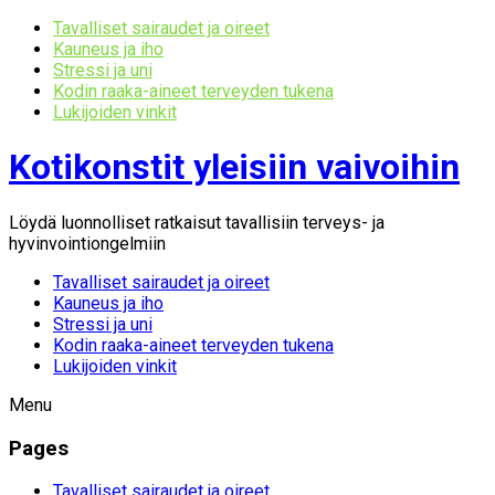
Tavalliset sairaudet ja oireet
Kauneus ja iho
Stressi ja uni
Kodin raaka-aineet terveyden tukena
Lukijoiden vinkit
Kotikonstit yleisiin vaivoihin
Löydä luonnolliset ratkaisut tavallisiin terveys- ja
hyvinvointiongelmiin
Tavalliset sairaudet ja oireet
Kauneus ja iho
Stressi ja uni
Kodin raaka-aineet terveyden tukena
Lukijoiden vinkit
Menu
Pages
Tavalliset sairaudet ja oireet