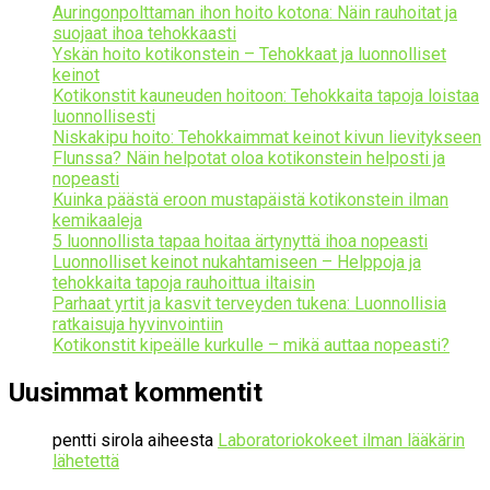
Auringonpolttaman ihon hoito kotona: Näin rauhoitat ja
suojaat ihoa tehokkaasti
Yskän hoito kotikonstein – Tehokkaat ja luonnolliset
keinot
Kotikonstit kauneuden hoitoon: Tehokkaita tapoja loistaa
luonnollisesti
Niskakipu hoito: Tehokkaimmat keinot kivun lievitykseen
Flunssa? Näin helpotat oloa kotikonstein helposti ja
nopeasti
Kuinka päästä eroon mustapäistä kotikonstein ilman
kemikaaleja
5 luonnollista tapaa hoitaa ärtynyttä ihoa nopeasti
Luonnolliset keinot nukahtamiseen – Helppoja ja
tehokkaita tapoja rauhoittua iltaisin
Parhaat yrtit ja kasvit terveyden tukena: Luonnollisia
ratkaisuja hyvinvointiin
Kotikonstit kipeälle kurkulle – mikä auttaa nopeasti?
Uusimmat kommentit
pentti sirola
aiheesta
Laboratoriokokeet ilman lääkärin
lähetettä