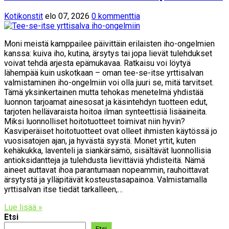
Kotikonstit
elo 07, 2026
0 kommenttia
Moni meistä kamppailee päivittäin erilaisten iho-ongelmien
kanssa: kuiva iho, kutina, ärsytys tai jopa lievät tulehdukset
voivat tehdä arjesta epämukavaa. Ratkaisu voi löytyä
lähempää kuin uskotkaan – oman tee-se-itse yrttisalvan
valmistaminen iho-ongelmiin voi olla juuri se, mitä tarvitset.
Tämä yksinkertainen mutta tehokas menetelmä yhdistää
luonnon tarjoamat ainesosat ja käsintehdyn tuotteen edut,
tarjoten hellävaraista hoitoa ilman synteettisiä lisäaineita.
Miksi luonnolliset hoitotuotteet toimivat niin hyvin?
Kasviperäiset hoitotuotteet ovat olleet ihmisten käytössä jo
vuosisatojen ajan, ja hyvästä syystä. Monet yrtit, kuten
kehäkukka, laventeli ja siankärsämö, sisältävät luonnollisia
antioksidantteja ja tulehdusta lievittäviä yhdisteitä. Nämä
aineet auttavat ihoa parantumaan nopeammin, rauhoittavat
ärsytystä ja ylläpitävät kosteustasapainoa. Valmistamalla
yrttisalvan itse tiedät tarkalleen,…
Lue lisää »
Etsi
Etsi