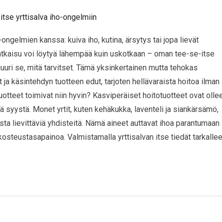
ongelmien kanssa: kuiva iho, kutina, ärsytys tai jopa lievät
atkaisu voi löytyä lähempää kuin uskotkaan – oman tee-se-itse
juuri se, mitä tarvitset. Tämä yksinkertainen mutta tehokas
a käsintehdyn tuotteen edut, tarjoten hellävaraista hoitoa ilman
tuotteet toimivat niin hyvin? Kasviperäiset hoitotuotteet ovat olle
ä syystä. Monet yrtit, kuten kehäkukka, laventeli ja siankärsämö,
usta lievittäviä yhdisteitä. Nämä aineet auttavat ihoa parantumaan
kosteustasapainoa. Valmistamalla yrttisalvan itse tiedät tarkallee