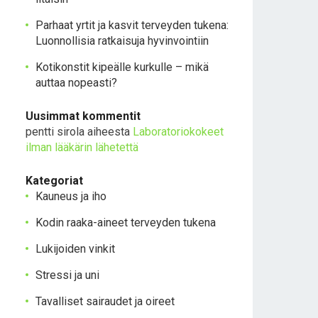
Parhaat yrtit ja kasvit terveyden tukena:
Luonnollisia ratkaisuja hyvinvointiin
Kotikonstit kipeälle kurkulle – mikä
auttaa nopeasti?
Uusimmat kommentit
pentti sirola
aiheesta
Laboratoriokokeet
ilman lääkärin lähetettä
Kategoriat
Kauneus ja iho
Kodin raaka-aineet terveyden tukena
Lukijoiden vinkit
Stressi ja uni
Tavalliset sairaudet ja oireet