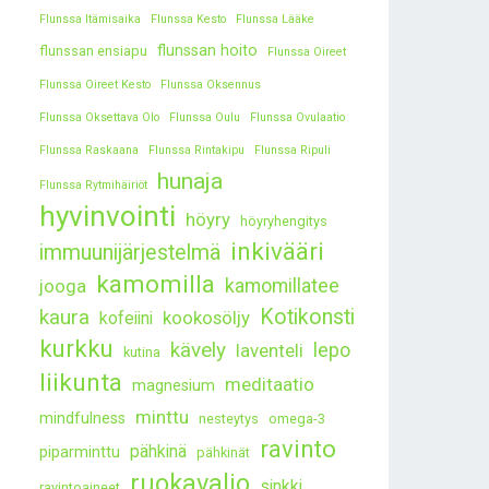
Flunssa Itämisaika
Flunssa Kesto
Flunssa Lääke
flunssan hoito
flunssan ensiapu
Flunssa Oireet
Flunssa Oireet Kesto
Flunssa Oksennus
Flunssa Oksettava Olo
Flunssa Oulu
Flunssa Ovulaatio
Flunssa Raskaana
Flunssa Rintakipu
Flunssa Ripuli
hunaja
Flunssa Rytmihäiriöt
hyvinvointi
höyry
höyryhengitys
inkivääri
immuunijärjestelmä
kamomilla
kamomillatee
jooga
kaura
Kotikonsti
kookosöljy
kofeiini
kurkku
kävely
lepo
laventeli
kutina
liikunta
meditaatio
magnesium
minttu
mindfulness
nesteytys
omega-3
ravinto
pähkinä
piparminttu
pähkinät
ruokavalio
sinkki
ravintoaineet