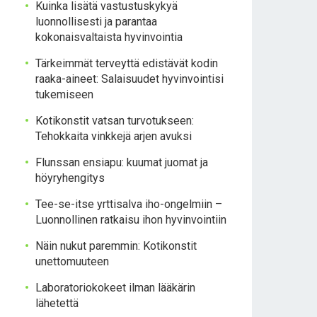
Kuinka lisätä vastustuskykyä
luonnollisesti ja parantaa
kokonaisvaltaista hyvinvointia
Tärkeimmät terveyttä edistävät kodin
raaka-aineet: Salaisuudet hyvinvointisi
tukemiseen
Kotikonstit vatsan turvotukseen:
Tehokkaita vinkkejä arjen avuksi
Flunssan ensiapu: kuumat juomat ja
höyryhengitys
Tee-se-itse yrttisalva iho-ongelmiin –
Luonnollinen ratkaisu ihon hyvinvointiin
Näin nukut paremmin: Kotikonstit
unettomuuteen
Laboratoriokokeet ilman lääkärin
lähetettä