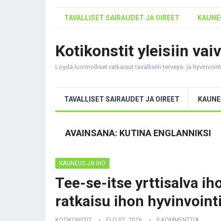
TAVALLISET SAIRAUDET JA OIREET
KAUNEU
Kotikonstit yleisiin vai
Löydä luonnolliset ratkaisut tavallisiin terveys- ja hyvinvoi
TAVALLISET SAIRAUDET JA OIREET
KAUNE
AVAINSANA:
KUTINA ENGLANNIKSI
KAUNEUS JA IHO
Tee-se-itse yrttisalva i
ratkaisu ihon hyvinvoint
KOTIKONSTIT
ELO 07, 2026
0 KOMMENTTIA