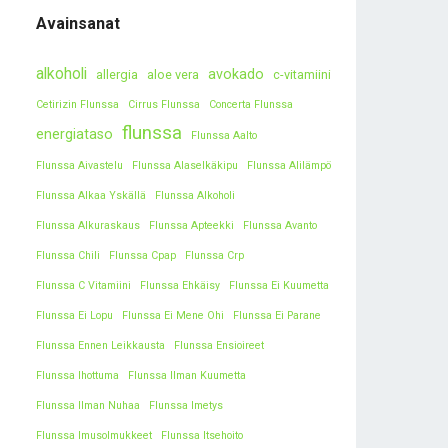
Avainsanat
alkoholi
avokado
allergia
aloe vera
c-vitamiini
Cetirizin Flunssa
Cirrus Flunssa
Concerta Flunssa
flunssa
energiataso
Flunssa Aalto
Flunssa Aivastelu
Flunssa Alaselkäkipu
Flunssa Alilämpö
Flunssa Alkaa Yskällä
Flunssa Alkoholi
Flunssa Alkuraskaus
Flunssa Apteekki
Flunssa Avanto
Flunssa Chili
Flunssa Cpap
Flunssa Crp
Flunssa C Vitamiini
Flunssa Ehkäisy
Flunssa Ei Kuumetta
Flunssa Ei Lopu
Flunssa Ei Mene Ohi
Flunssa Ei Parane
Flunssa Ennen Leikkausta
Flunssa Ensioireet
Flunssa Ihottuma
Flunssa Ilman Kuumetta
Flunssa Ilman Nuhaa
Flunssa Imetys
Flunssa Imusolmukkeet
Flunssa Itsehoito