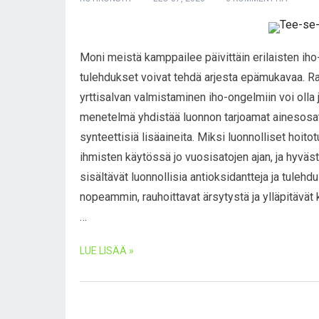
Moni meistä kamppailee päivittäin erilaisten iho-
tulehdukset voivat tehdä arjesta epämukavaa. R
yrttisalvan valmistaminen iho-ongelmiin voi olla 
menetelmä yhdistää luonnon tarjoamat ainesosat j
synteettisiä lisäaineita. Miksi luonnolliset hoito
ihmisten käytössä jo vuosisatojen ajan, ja hyväst
sisältävät luonnollisia antioksidantteja ja tulehd
nopeammin, rauhoittavat ärsytystä ja ylläpitävät 
…
LUE LISÄÄ »