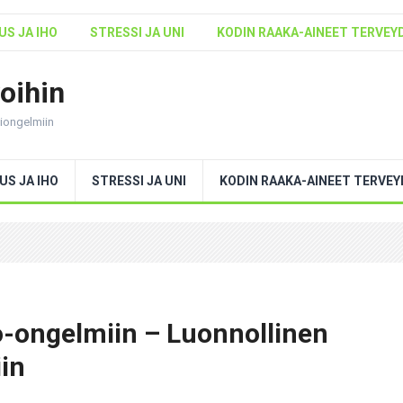
S JA IHO
STRESSI JA UNI
KODIN RAAKA-AINEET TERVEY
voihin
ntiongelmiin
US JA IHO
STRESSI JA UNI
KODIN RAAKA-AINEET TERVE
ho-ongelmiin – Luonnollinen
iin