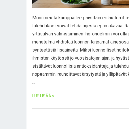
Moni meistä kamppailee päivittäin erilaisten iho-
tulehdukset voivat tehdä arjesta epämukavaa. R
yrttisalvan valmistaminen iho-ongelmiin voi olla 
menetelmä yhdistää luonnon tarjoamat ainesosat j
synteettisiä lisäaineita. Miksi luonnolliset hoito
ihmisten käytössä jo vuosisatojen ajan, ja hyväst
sisältävät luonnollisia antioksidantteja ja tulehd
nopeammin, rauhoittavat ärsytystä ja ylläpitävät 
…
LUE LISÄÄ »