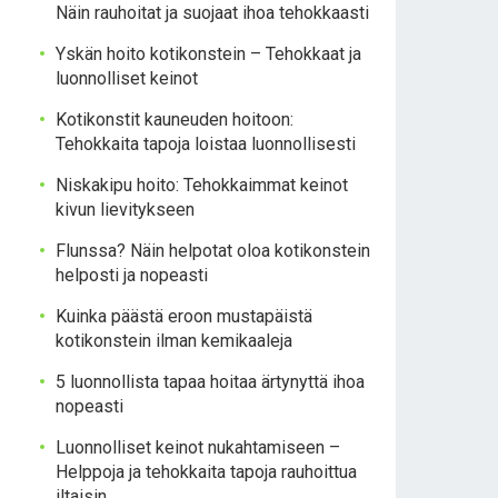
Näin rauhoitat ja suojaat ihoa tehokkaasti
Yskän hoito kotikonstein – Tehokkaat ja
luonnolliset keinot
Kotikonstit kauneuden hoitoon:
Tehokkaita tapoja loistaa luonnollisesti
Niskakipu hoito: Tehokkaimmat keinot
kivun lievitykseen
Flunssa? Näin helpotat oloa kotikonstein
helposti ja nopeasti
Kuinka päästä eroon mustapäistä
kotikonstein ilman kemikaaleja
5 luonnollista tapaa hoitaa ärtynyttä ihoa
nopeasti
Luonnolliset keinot nukahtamiseen –
Helppoja ja tehokkaita tapoja rauhoittua
iltaisin