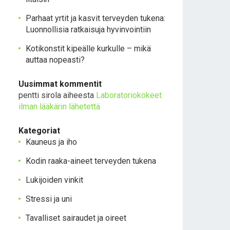
Parhaat yrtit ja kasvit terveyden tukena:
Luonnollisia ratkaisuja hyvinvointiin
Kotikonstit kipeälle kurkulle – mikä
auttaa nopeasti?
Uusimmat kommentit
pentti sirola
aiheesta
Laboratoriokokeet
ilman lääkärin lähetettä
Kategoriat
Kauneus ja iho
Kodin raaka-aineet terveyden tukena
Lukijoiden vinkit
Stressi ja uni
Tavalliset sairaudet ja oireet