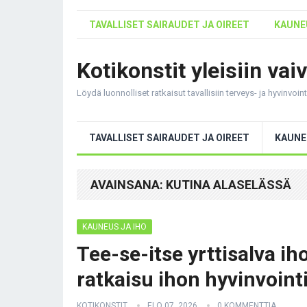
TAVALLISET SAIRAUDET JA OIREET
KAUNEU
Kotikonstit yleisiin vai
Löydä luonnolliset ratkaisut tavallisiin terveys- ja hyvinvoi
TAVALLISET SAIRAUDET JA OIREET
KAUNE
AVAINSANA:
KUTINA ALASELÄSSÄ
KAUNEUS JA IHO
Tee-se-itse yrttisalva i
ratkaisu ihon hyvinvoint
KOTIKONSTIT
ELO 07, 2026
0 KOMMENTTIA