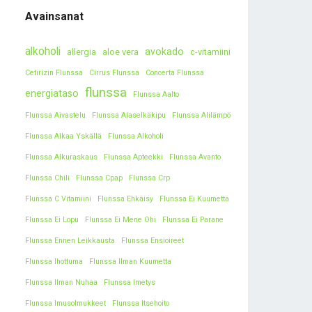
Avainsanat
alkoholi
avokado
allergia
aloe vera
c-vitamiini
Cetirizin Flunssa
Cirrus Flunssa
Concerta Flunssa
flunssa
energiataso
Flunssa Aalto
Flunssa Aivastelu
Flunssa Alaselkäkipu
Flunssa Alilämpö
Flunssa Alkaa Yskällä
Flunssa Alkoholi
Flunssa Alkuraskaus
Flunssa Apteekki
Flunssa Avanto
Flunssa Chili
Flunssa Cpap
Flunssa Crp
Flunssa C Vitamiini
Flunssa Ehkäisy
Flunssa Ei Kuumetta
Flunssa Ei Lopu
Flunssa Ei Mene Ohi
Flunssa Ei Parane
Flunssa Ennen Leikkausta
Flunssa Ensioireet
Flunssa Ihottuma
Flunssa Ilman Kuumetta
Flunssa Ilman Nuhaa
Flunssa Imetys
Flunssa Imusolmukkeet
Flunssa Itsehoito