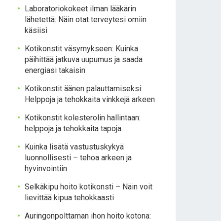
Laboratoriokokeet ilman lääkärin
lähetettä: Näin otat terveytesi omiin
käsiisi
Kotikonstit väsymykseen: Kuinka
päihittää jatkuva uupumus ja saada
energiasi takaisin
Kotikonstit äänen palauttamiseksi:
Helppoja ja tehokkaita vinkkejä arkeen
Kotikonstit kolesterolin hallintaan:
helppoja ja tehokkaita tapoja
Kuinka lisätä vastustuskykyä
luonnollisesti – tehoa arkeen ja
hyvinvointiin
Selkäkipu hoito kotikonsti – Näin voit
lievittää kipua tehokkaasti
Auringonpolttaman ihon hoito kotona: