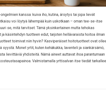
ongelmien kanssa: kuiva iho, kutina, ärsytys tai jopa lievät
atkaisu voi löytyä lähempää kuin uskotkaan – oman tee-se-itse
juuri se, mitä tarvitset. Tämä yksinkertainen mutta tehokas
a käsintehdyn tuotteen edut, tarjoten hellävaraista hoitoa ilman
tuotteet toimivat niin hyvin? Kasviperäiset hoitotuotteet ovat olle
ä syystä. Monet yrtit, kuten kehäkukka, laventeli ja siankärsämö,
usta lievittäviä yhdisteitä. Nämä aineet auttavat ihoa parantumaan
kosteustasapainoa. Valmistamalla yrttisalvan itse tiedät tarkallee