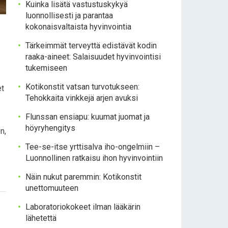
Kuinka lisätä vastustuskykyä
luonnollisesti ja parantaa
kokonaisvaltaista hyvinvointia
Tärkeimmät terveyttä edistävät kodin
raaka-aineet: Salaisuudet hyvinvointisi
tukemiseen
Kotikonstit vatsan turvotukseen:
et
Tehokkaita vinkkejä arjen avuksi
Flunssan ensiapu: kuumat juomat ja
höyryhengitys
n,
Tee-se-itse yrttisalva iho-ongelmiin –
Luonnollinen ratkaisu ihon hyvinvointiin
Näin nukut paremmin: Kotikonstit
unettomuuteen
Laboratoriokokeet ilman lääkärin
lähetettä