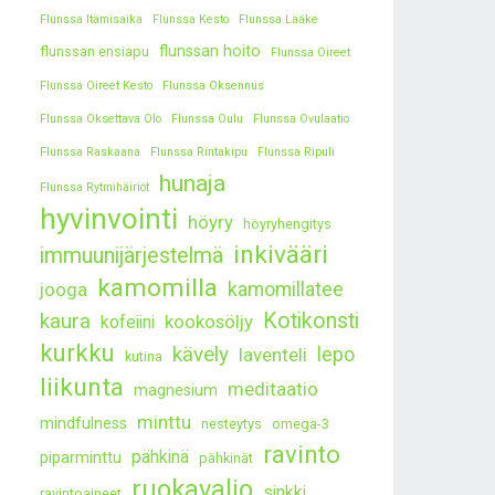
Flunssa Itämisaika
Flunssa Kesto
Flunssa Lääke
flunssan hoito
flunssan ensiapu
Flunssa Oireet
Flunssa Oireet Kesto
Flunssa Oksennus
Flunssa Oksettava Olo
Flunssa Oulu
Flunssa Ovulaatio
Flunssa Raskaana
Flunssa Rintakipu
Flunssa Ripuli
hunaja
Flunssa Rytmihäiriöt
hyvinvointi
höyry
höyryhengitys
inkivääri
immuunijärjestelmä
kamomilla
kamomillatee
jooga
kaura
Kotikonsti
kookosöljy
kofeiini
kurkku
kävely
lepo
laventeli
kutina
liikunta
meditaatio
magnesium
minttu
mindfulness
nesteytys
omega-3
ravinto
pähkinä
piparminttu
pähkinät
ruokavalio
sinkki
ravintoaineet