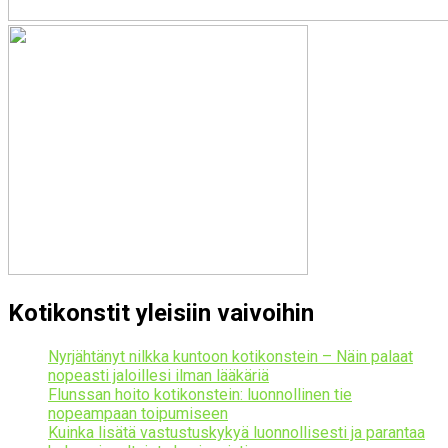
Kotikonstit yleisiin vaivoihin
Nyrjähtänyt nilkka kuntoon kotikonstein – Näin palaat
nopeasti jaloillesi ilman lääkäriä
Flunssan hoito kotikonstein: luonnollinen tie
nopeampaan toipumiseen
Kuinka lisätä vastustuskykyä luonnollisesti ja parantaa