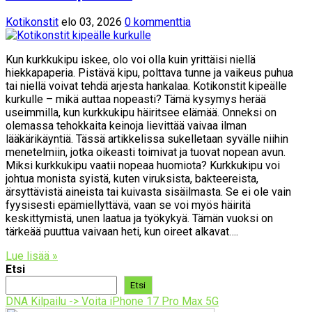
Kotikonstit
elo 03, 2026
0 kommenttia
Kun kurkkukipu iskee, olo voi olla kuin yrittäisi niellä
hiekkapaperia. Pistävä kipu, polttava tunne ja vaikeus puhua
tai niellä voivat tehdä arjesta hankalaa. Kotikonstit kipeälle
kurkulle – mikä auttaa nopeasti? Tämä kysymys herää
useimmilla, kun kurkkukipu häiritsee elämää. Onneksi on
olemassa tehokkaita keinoja lievittää vaivaa ilman
lääkärikäyntiä. Tässä artikkelissa sukelletaan syvälle niihin
menetelmiin, jotka oikeasti toimivat ja tuovat nopean avun.
Miksi kurkkukipu vaatii nopeaa huomiota? Kurkkukipu voi
johtua monista syistä, kuten viruksista, bakteereista,
ärsyttävistä aineista tai kuivasta sisäilmasta. Se ei ole vain
fyysisesti epämiellyttävä, vaan se voi myös häiritä
keskittymistä, unen laatua ja työkykyä. Tämän vuoksi on
tärkeää puuttua vaivaan heti, kun oireet alkavat….
Lue lisää »
Etsi
Etsi
DNA Kilpailu -> Voita iPhone 17 Pro Max 5G