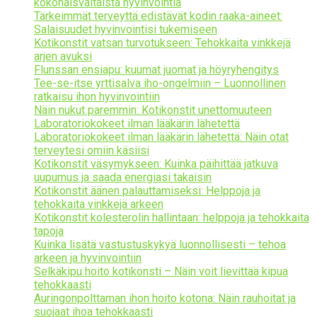
kokonaisvaltaista hyvinvointia
Tärkeimmät terveyttä edistävät kodin raaka-aineet:
Salaisuudet hyvinvointisi tukemiseen
Kotikonstit vatsan turvotukseen: Tehokkaita vinkkejä
arjen avuksi
Flunssan ensiapu: kuumat juomat ja höyryhengitys
Tee-se-itse yrttisalva iho-ongelmiin – Luonnollinen
ratkaisu ihon hyvinvointiin
Näin nukut paremmin: Kotikonstit unettomuuteen
Laboratoriokokeet ilman lääkärin lähetettä
Laboratoriokokeet ilman lääkärin lähetettä: Näin otat
terveytesi omiin käsiisi
Kotikonstit väsymykseen: Kuinka päihittää jatkuva
uupumus ja saada energiasi takaisin
Kotikonstit äänen palauttamiseksi: Helppoja ja
tehokkaita vinkkejä arkeen
Kotikonstit kolesterolin hallintaan: helppoja ja tehokkaita
tapoja
Kuinka lisätä vastustuskykyä luonnollisesti – tehoa
arkeen ja hyvinvointiin
Selkäkipu hoito kotikonsti – Näin voit lievittää kipua
tehokkaasti
Auringonpolttaman ihon hoito kotona: Näin rauhoitat ja
suojaat ihoa tehokkaasti