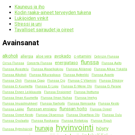
Kauneus ja iho
Kodin raaka-aineet terveyden tukena
Lukijoiden vinkit
Stressi ja uni
Tavalliset sairaudet ja oireet
Avainsanat
alkoholi
avokado
allergia
aloe vera
c-vitamiini
Cetirizin Flunssa
flunssa
energiataso
Cirrus Flunssa
Concerta Flunssa
Flunssa Aalto
Flunssa Aivastelu
Flunssa Alaselkäkipu
Flunssa Alilämpö
Flunssa Alkaa Yskällä
Flunssa Alkoholi
Flunssa Alkuraskaus
Flunssa Apteekki
Flunssa Avanto
Flunssa Chili
Flunssa Cpap
Flunssa Crp
Flunssa C Vitamiini
Flunssa Ehkäisy
Flunssa Ei Kuumetta
Flunssa Ei Lopu
Flunssa Ei Mene Ohi
Flunssa Ei Parane
Flunssa Ennen Leikkausta
Flunssa Ensioireet
Flunssa Ihottuma
Flunssa Ilman Kuumetta
Flunssa Ilman Nuhaa
Flunssa Imetys
Flunssa Imusolmukkeet
Flunssa Itsehoito
Flunssa Itämisaika
Flunssa Kesto
flunssan hoito
flunssan ensiapu
Flunssa Lääke
Flunssa Oireet
Flunssa Oireet Kesto
Flunssa Oksennus
Flunssa Oksettava Olo
Flunssa Oulu
Flunssa Ovulaatio
Flunssa Raskaana
Flunssa Rintakipu
Flunssa Ripuli
hyvinvointi
hunaja
höyry
Flunssa Rytmihäiriöt