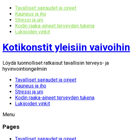
Tavalliset sairaudet ja oireet
Kauneus ja iho
Stressi ja uni
Kodin raaka-aineet terveyden tukena
Lukijoiden vinkit
Kotikonstit yleisiin vaivoihin
Löydä luonnolliset ratkaisut tavallisiin terveys- ja
hyvinvointiongelmiin
Tavalliset sairaudet ja oireet
Kauneus ja iho
Stressi ja uni
Kodin raaka-aineet terveyden tukena
Lukijoiden vinkit
Menu
Pages
Tavalliset sairaudet ja oireet