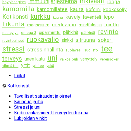
inkivääri
immuunijärjestelmä
jooga
höyryhengitys
kamomilla
kaura
kamomillatee
kookosöljy
kofeiini
kurkku
Kotikonsti
kävely
lepo
laventeli
kutina
liikunta
meditaatio
minttu
magnesium
mindfulness
ravinto
pähkinä
piparminttu
nesteytys
omega-3
pähkinät
ruokavalio
sitruuna
sokeri
sinkki
ravintoaineet
tee
stressi
stressinhallinta
suolavesi
suolisto
uni
terveys
unen laatu
venyttely
valkosipuli
verensokeri
yrtit
vihreä tee
yrttitee
yskä
Linkit
©
Kotikonstit
Tavalliset sairaudet ja oireet
Kauneus ja iho
Stressi ja uni
Kodin raaka-aineet terveyden tukena
Lukijoiden vinkit