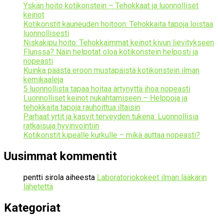
Yskän hoito kotikonstein – Tehokkaat ja luonnolliset
keinot
Kotikonstit kauneuden hoitoon: Tehokkaita tapoja loistaa
luonnollisesti
Niskakipu hoito: Tehokkaimmat keinot kivun lievitykseen
Flunssa? Näin helpotat oloa kotikonstein helposti ja
nopeasti
Kuinka päästä eroon mustapäistä kotikonstein ilman
kemikaaleja
5 luonnollista tapaa hoitaa ärtynyttä ihoa nopeasti
Luonnolliset keinot nukahtamiseen – Helppoja ja
tehokkaita tapoja rauhoittua iltaisin
Parhaat yrtit ja kasvit terveyden tukena: Luonnollisia
ratkaisuja hyvinvointiin
Kotikonstit kipeälle kurkulle – mikä auttaa nopeasti?
Uusimmat kommentit
pentti sirola
aiheesta
Laboratoriokokeet ilman lääkärin
lähetettä
Kategoriat