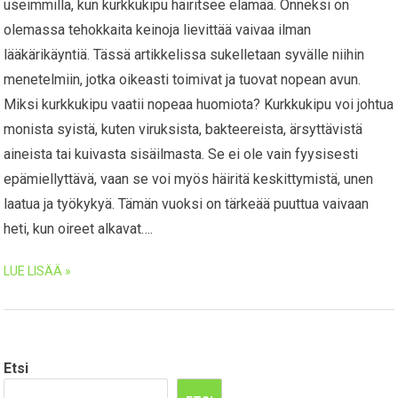
useimmilla, kun kurkkukipu häiritsee elämää. Onneksi on
olemassa tehokkaita keinoja lievittää vaivaa ilman
lääkärikäyntiä. Tässä artikkelissa sukelletaan syvälle niihin
menetelmiin, jotka oikeasti toimivat ja tuovat nopean avun.
Miksi kurkkukipu vaatii nopeaa huomiota? Kurkkukipu voi johtua
monista syistä, kuten viruksista, bakteereista, ärsyttävistä
aineista tai kuivasta sisäilmasta. Se ei ole vain fyysisesti
epämiellyttävä, vaan se voi myös häiritä keskittymistä, unen
laatua ja työkykyä. Tämän vuoksi on tärkeää puuttua vaivaan
heti, kun oireet alkavat….
LUE LISÄÄ »
Etsi