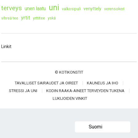
uni
terveys
unen laatu
venyttely
valkosipuli
verensokeri
yrtit
vihreä tee
yrttitee
yskä
Linkit
©
KOTIKONSTIT
TAVALLISET SAIRAUDET JA OIREET
KAUNEUS JA IHO
STRESSI JA UNI
KODIN RAAKA-AINEET TERVEYDEN TUKENA
LUKIJOIDEN VINKIT
Suomi