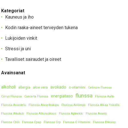
Kategoriat
Kauneus ja iho
Kodin raaka-aineet terveyden tukena
Lukijoiden vinkit
Stressi ja uni
Tavalliset sairaudet ja oireet
Avainsanat
alkoholi
avokado
allergia
aloe vera
c-vitamiini
Cetirizin Flunssa
flunssa
energiataso
Cirrus Flunssa
Concerta Flunssa
Flunssa Aalto
Flunssa Aivastelu
Flunssa Alaselkäkipu
Flunssa Alilämpö
Flunssa Alkaa Yskällä
Flunssa Alkoholi
Flunssa Alkuraskaus
Flunssa Apteekki
Flunssa Avanto
Flunssa Chili
Flunssa Cpap
Flunssa Crp
Flunssa C Vitamiini
Flunssa Ehkäisy