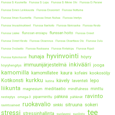
Flunssa Ei Kuumetta
Flunssa Ei Lopu
Flunssa Ei Mene Ohi
Flunssa Ei Parane
Flunssa Ennen Leikkausta
Flunssa Ensioireet
Flunssa Ihottuma
Flunssa Ilman Kuumetta
Flunssa Ilman Nuhaa
Flunssa Imetys
Flunssa Imusolmukkeet
Flunssa Itsehoito
Flunssa Itämisaika
Flunssa Kesto
flunssan hoito
flunssan ensiapu
Flunssa Lääke
Flunssa Oireet
Flunssa Oireet Kesto
Flunssa Oksennus
Flunssa Oksettava Olo
Flunssa Oulu
Flunssa Ovulaatio
Flunssa Raskaana
Flunssa Rintakipu
Flunssa Ripuli
hyvinvointi
hunaja
höyry
Flunssa Rytmihäiriöt
inkivääri
immuunijärjestelmä
jooga
höyryhengitys
kamomilla
kaura
kamomillatee
kookosöljy
kofeiini
kurkku
Kotikonsti
kävely
lepo
laventeli
kutina
liikunta
meditaatio
minttu
magnesium
mindfulness
ravinto
pähkinä
piparminttu
nesteytys
omega-3
pähkinät
ruokavalio
sitruuna
sokeri
sinkki
ravintoaineet
tee
stressi
stressinhallinta
suolavesi
suolisto