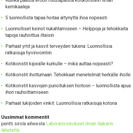
Kuinka päästä eroon mustapäistä kotikonstein ilman
kemikaaleja
5 luonnollista tapaa hoitaa ärtynyttä ihoa nopeasti
Luonnolliset keinot nukahtamiseen – Helppoja ja tehokkaita
tapoja rauhoittua iltaisin
Parhaat yrtit ja kasvit terveyden tukena: Luonnollisia
ratkaisuja hyvinvointiin
Kotikonstit kipeälle kurkulle – mikä auttaa nopeasti?
Kotikonstit ihottumaan: Tehokkaat menetelmät herkälle iholle
Kotikonstit kasvojen punoituksen hoitoon – luonnollista apua
ihon rauhoittamiseen
Parhaat lukijoiden vinkit: Luonnollisia ratkaisuja kotona
Uusimmat kommentit
pentti sirola
aiheesta
Laboratoriokokeet ilman lääkärin
lähetettä