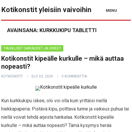
Kotikonstit yleisiin vaivoihin
MENU
AVAINSANA:
KURKKUKIPU TABLETTI
TAVALLISET SAIRAUDET JA OIREET
Kotikonstit kipeälle kurkulle – mikä auttaa
nopeasti?
KOTIKONSTIT
ELO 03, 2026
0 KOMMENTTIA
Kun kurkkukipu iskee, olo voi olla kuin yrittäisi niellä
hiekkapaperia. Pistävä kipu, polttava tunne ja vaikeus puhua tai
niellä voivat tehdä arjesta hankalaa. Kotikonstit kipeälle
kurkulle – mikä auttaa nopeasti? Tämä kysymys herää