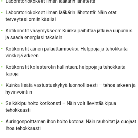
Laboratoriokokeet ilman lääkärin lähetettä
Laboratoriokokeet ilman lääkärin lähetettä: Näin otat
terveytesi omiin käsiisi
Kotikonstit väsymykseen: Kuinka päihittää jatkuva uupumus
ja saada energiasi takaisin
Kotikonstit äänen palauttamiseksi: Helppoja ja tehokkaita
vinkkejä arkeen
Kotikonstit kolesterolin hallintaan: helppoja ja tehokkaita
tapoja
Kuinka lisätä vastustuskykyä luonnollisesti – tehoa arkeen ja
hyvinvointiin
Selkäkipu hoito kotikonsti – Näin voit lievittää kipua
tehokkaasti
Auringonpolttaman ihon hoito kotona: Näin rauhoitat ja suojaat
ihoa tehokkaasti