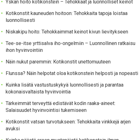
Yskän hoito kotikonstein – Tehokkaat ja luonnolliset keinot
Kotikonstit kauneuden hoitoon: Tehokkaita tapoja loistaa
luonnollisesti
Niskakipu hoito: Tehokkaimmat keinot kivun lievitykseen
Tee-se-itse yrttisalva iho-ongelmiin – Luonnollinen ratkaisu
ihon hyvinvointiin
Näin nukut paremmin: Kotikonstit unettomuuteen
Flunssa? Näin helpotat oloa kotikonstein helposti ja nopeasti
Kuinka lisätä vastustuskykyä luonnollisesti ja parantaa
kokonaisvaltaista hyvinvointia
Tärkeimmät terveyttä edistävät kodin raaka-aineet:
Salaisuudet hyvinvointisi tukemiseen
Kotikonstit vatsan turvotukseen: Tehokkaita vinkkejä arjen
avuksi