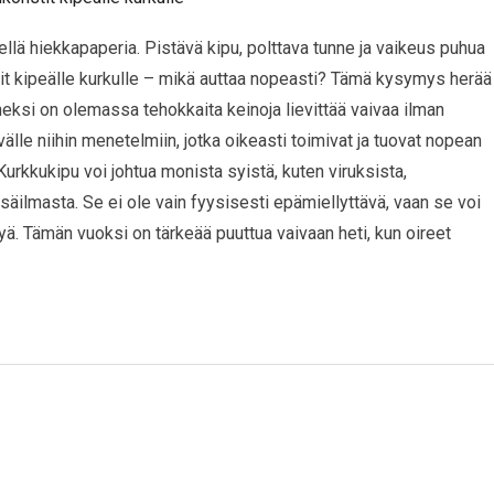
niellä hiekkapaperia. Pistävä kipu, polttava tunne ja vaikeus puhua
nstit kipeälle kurkulle – mikä auttaa nopeasti? Tämä kysymys herää
eksi on olemassa tehokkaita keinoja lievittää vaivaa ilman
välle niihin menetelmiin, jotka oikeasti toimivat ja tuovat nopean
urkkukipu voi johtua monista syistä, kuten viruksista,
isäilmasta. Se ei ole vain fyysisesti epämiellyttävä, vaan se voi
yä. Tämän vuoksi on tärkeää puuttua vaivaan heti, kun oireet