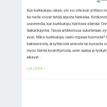
Kun kurkkukipu iskee, olo voi olla kuin yrittäisi 
tai niellä voivat tehdä arjesta hankalaa. Kotiko
useimmilla, kun kurkkukipu häiritsee elämää. Onn
lääkärikäyntiä. Tässä artikkelissa sukelletaan sy
avun. Miksi kurkkukipu vaatii nopeaa huomiota? K
bakteereista, ärsyttävistä aineista tai kuivasta s
myös häiritä keskittymistä, unen laatua ja työkyk
alkavat….
LUE LISÄÄ »