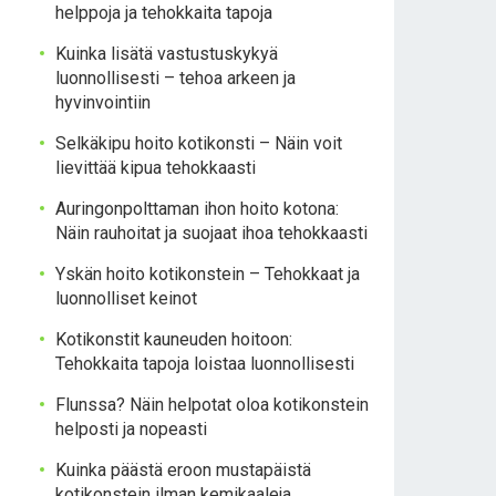
helppoja ja tehokkaita tapoja
Kuinka lisätä vastustuskykyä
luonnollisesti – tehoa arkeen ja
hyvinvointiin
Selkäkipu hoito kotikonsti – Näin voit
lievittää kipua tehokkaasti
Auringonpolttaman ihon hoito kotona:
Näin rauhoitat ja suojaat ihoa tehokkaasti
Yskän hoito kotikonstein – Tehokkaat ja
luonnolliset keinot
Kotikonstit kauneuden hoitoon:
Tehokkaita tapoja loistaa luonnollisesti
Flunssa? Näin helpotat oloa kotikonstein
helposti ja nopeasti
Kuinka päästä eroon mustapäistä
kotikonstein ilman kemikaaleja