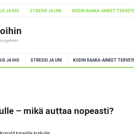
S JA IHO
STRESSI JA UNI
KODIN RAAKA-AINEET TERVEY
voihin
ntiongelmiin
US JA IHO
STRESSI JA UNI
KODIN RAAKA-AINEET TERVE
kulle – mikä auttaa nopeasti?