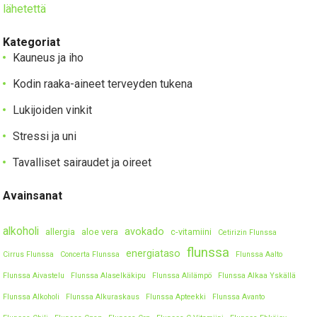
lähetettä
Kategoriat
Kauneus ja iho
Kodin raaka-aineet terveyden tukena
Lukijoiden vinkit
Stressi ja uni
Tavalliset sairaudet ja oireet
Avainsanat
alkoholi
avokado
allergia
aloe vera
c-vitamiini
Cetirizin Flunssa
flunssa
energiataso
Cirrus Flunssa
Concerta Flunssa
Flunssa Aalto
Flunssa Aivastelu
Flunssa Alaselkäkipu
Flunssa Alilämpö
Flunssa Alkaa Yskällä
Flunssa Alkoholi
Flunssa Alkuraskaus
Flunssa Apteekki
Flunssa Avanto