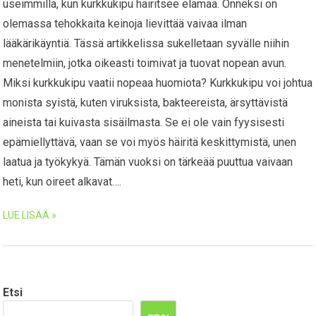
useimmilla, kun kurkkukipu häiritsee elämää. Onneksi on
olemassa tehokkaita keinoja lievittää vaivaa ilman
lääkärikäyntiä. Tässä artikkelissa sukelletaan syvälle niihin
menetelmiin, jotka oikeasti toimivat ja tuovat nopean avun.
Miksi kurkkukipu vaatii nopeaa huomiota? Kurkkukipu voi johtua
monista syistä, kuten viruksista, bakteereista, ärsyttävistä
aineista tai kuivasta sisäilmasta. Se ei ole vain fyysisesti
epämiellyttävä, vaan se voi myös häiritä keskittymistä, unen
laatua ja työkykyä. Tämän vuoksi on tärkeää puuttua vaivaan
heti, kun oireet alkavat….
LUE LISÄÄ »
Etsi