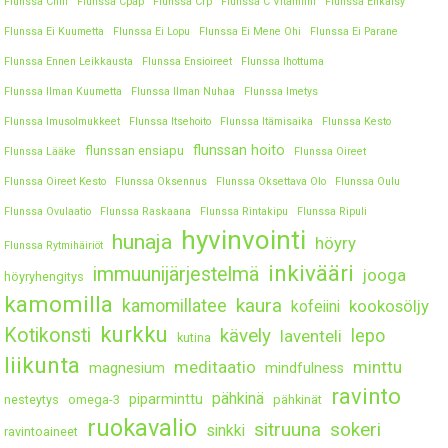
Flunssa Chili
Flunssa Cpap
Flunssa Crp
Flunssa C Vitamiini
Flunssa Ehkäisy
Flunssa Ei Kuumetta
Flunssa Ei Lopu
Flunssa Ei Mene Ohi
Flunssa Ei Parane
Flunssa Ennen Leikkausta
Flunssa Ensioireet
Flunssa Ihottuma
Flunssa Ilman Kuumetta
Flunssa Ilman Nuhaa
Flunssa Imetys
Flunssa Imusolmukkeet
Flunssa Itsehoito
Flunssa Itämisaika
Flunssa Kesto
flunssan hoito
flunssan ensiapu
Flunssa Lääke
Flunssa Oireet
Flunssa Oireet Kesto
Flunssa Oksennus
Flunssa Oksettava Olo
Flunssa Oulu
Flunssa Ovulaatio
Flunssa Raskaana
Flunssa Rintakipu
Flunssa Ripuli
hyvinvointi
hunaja
höyry
Flunssa Rytmihäiriöt
inkivääri
immuunijärjestelmä
jooga
höyryhengitys
kamomilla
kaura
kamomillatee
kookosöljy
kofeiini
kurkku
Kotikonsti
kävely
lepo
laventeli
kutina
liikunta
meditaatio
minttu
magnesium
mindfulness
ravinto
pähkinä
piparminttu
nesteytys
omega-3
pähkinät
ruokavalio
sitruuna
sokeri
sinkki
ravintoaineet