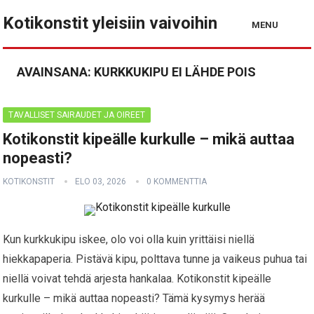
Kotikonstit yleisiin vaivoihin
MENU
AVAINSANA:
KURKKUKIPU EI LÄHDE POIS
TAVALLISET SAIRAUDET JA OIREET
Kotikonstit kipeälle kurkulle – mikä auttaa
nopeasti?
KOTIKONSTIT
ELO 03, 2026
0 KOMMENTTIA
Kun kurkkukipu iskee, olo voi olla kuin yrittäisi niellä
hiekkapaperia. Pistävä kipu, polttava tunne ja vaikeus puhua tai
niellä voivat tehdä arjesta hankalaa. Kotikonstit kipeälle
kurkulle – mikä auttaa nopeasti? Tämä kysymys herää