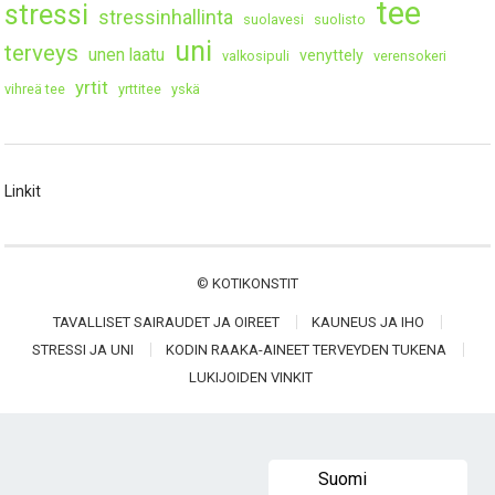
tee
stressi
stressinhallinta
suolavesi
suolisto
uni
terveys
unen laatu
venyttely
valkosipuli
verensokeri
yrtit
vihreä tee
yrttitee
yskä
Linkit
©
KOTIKONSTIT
TAVALLISET SAIRAUDET JA OIREET
KAUNEUS JA IHO
STRESSI JA UNI
KODIN RAAKA-AINEET TERVEYDEN TUKENA
LUKIJOIDEN VINKIT
Suomi