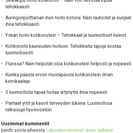
Selkäkipu hoito kotikonsti – Näin voit lievittää kipua
tehokkaasti
Auringonpolttaman ihon hoito kotona: Näin rauhoitat ja suojaat
ihoa tehokkaasti
Yskän hoito kotikonstein – Tehokkaat ja luonnolliset keinot
Kotikonstit kauneuden hoitoon: Tehokkaita tapoja loistaa
luonnollisesti
Flunssa? Näin helpotat oloa kotikonstein helposti ja nopeasti
Kuinka päästä eroon mustapäistä kotikonstein ilman
kemikaaleja
5 luonnollista tapaa hoitaa ärtynyttä ihoa nopeasti
Parhaat yrtit ja kasvit terveyden tukena: Luonnollisia
ratkaisuja hyvinvointiin
Uusimmat kommentit
pentti sirola
aiheesta
Laboratoriokokeet ilman lääkärin