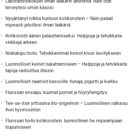
Laboratoriokokeet ilman lääkärin lähetettä: Näin otat
terveytesi omiin käsiisi
Nyrjähtänyt nilkka kuntoon kotikonstein – Näin palaat
nopeasti jaloillesi ilman lääkäriä
Kotikonstit äänen palauttamiseksi: Helppoja ja tehokkaita
vinkkejä arkeen
Niskakipu hoito: Tehokkaimmat keinot kivun lievitykseen
Luonnolliset keinot nukahtamiseen – Helppoja ja tehokkaita
tapoja rauhoittua iltaisin
Luonnolliset naamiot kasvoille: hunaja, jogurtti ja kurkku
Flunssan ensiapu: kuumat juomat ja höyryhengitys
Tee-se-itse yrttisalva iho-ongelmiin – Luonnollinen ratkaisu
ihon hyvinvointiin
Flunssan hoito kotikonstein: luonnollinen tie nopeampaan
toipumiseen