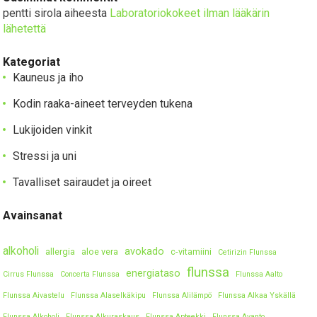
pentti sirola
aiheesta
Laboratoriokokeet ilman lääkärin
lähetettä
Kategoriat
Kauneus ja iho
Kodin raaka-aineet terveyden tukena
Lukijoiden vinkit
Stressi ja uni
Tavalliset sairaudet ja oireet
Avainsanat
alkoholi
avokado
allergia
aloe vera
c-vitamiini
Cetirizin Flunssa
flunssa
energiataso
Cirrus Flunssa
Concerta Flunssa
Flunssa Aalto
Flunssa Aivastelu
Flunssa Alaselkäkipu
Flunssa Alilämpö
Flunssa Alkaa Yskällä
Flunssa Alkoholi
Flunssa Alkuraskaus
Flunssa Apteekki
Flunssa Avanto