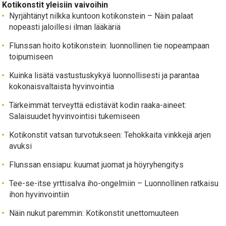
Kotikonstit yleisiin vaivoihin
Nyrjähtänyt nilkka kuntoon kotikonstein – Näin palaat
nopeasti jaloillesi ilman lääkäriä
Flunssan hoito kotikonstein: luonnollinen tie nopeampaan
toipumiseen
Kuinka lisätä vastustuskykyä luonnollisesti ja parantaa
kokonaisvaltaista hyvinvointia
Tärkeimmät terveyttä edistävät kodin raaka-aineet:
Salaisuudet hyvinvointisi tukemiseen
Kotikonstit vatsan turvotukseen: Tehokkaita vinkkejä arjen
avuksi
Flunssan ensiapu: kuumat juomat ja höyryhengitys
Tee-se-itse yrttisalva iho-ongelmiin – Luonnollinen ratkaisu
ihon hyvinvointiin
Näin nukut paremmin: Kotikonstit unettomuuteen