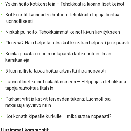
Yskän hoito kotikonstein – Tehokkaat ja luonnolliset keinot
Kotikonstit kauneuden hoitoon: Tehokkaita tapoja loistaa
luonnollisesti
Niskakipu hoito: Tehokkaimmat keinot kivun lievitykseen
Flunssa? Näin helpotat oloa kotikonstein helposti ja nopeasti
Kuinka päästä eroon mustapäistä kotikonstein ilman
kemikaaleja
5 luonnollista tapaa hoitaa ärtynyttä ihoa nopeasti
Luonnolliset keinot nukahtamiseen – Helppoja ja tehokkaita
tapoja rauhoittua iltaisin
Parhaat yrtit ja kasvit terveyden tukena: Luonnollisia
ratkaisuja hyvinvointiin
Kotikonstit kipeälle kurkulle – mikä auttaa nopeasti?
Uusimmat kommentit