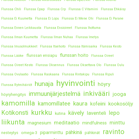
Flunssa Chili
Flunssa Cpap
Flunssa Crp
Flunssa C Vitamiini
Flunssa Ehkäisy
Flunssa Ei Kuumetta
Flunssa Ei Lopu
Flunssa Ei Mene Ohi
Flunssa Ei Parane
Flunssa Ennen Leikkausta
Flunssa Ensioireet
Flunssa Ihottuma
Flunssa Ilman Kuumetta
Flunssa Ilman Nuhaa
Flunssa Imetys
Flunssa Imusolmukkeet
Flunssa Itsehoito
Flunssa Itämisaika
Flunssa Kesto
flunssan hoito
flunssan ensiapu
Flunssa Lääke
Flunssa Oireet
Flunssa Oireet Kesto
Flunssa Oksennus
Flunssa Oksettava Olo
Flunssa Oulu
Flunssa Ovulaatio
Flunssa Raskaana
Flunssa Rintakipu
Flunssa Ripuli
hyvinvointi
hunaja
höyry
Flunssa Rytmihäiriöt
inkivääri
immuunijärjestelmä
jooga
höyryhengitys
kamomilla
kaura
kamomillatee
kookosöljy
kofeiini
kurkku
Kotikonsti
kävely
lepo
laventeli
kutina
liikunta
meditaatio
minttu
magnesium
mindfulness
ravinto
pähkinä
piparminttu
nesteytys
omega-3
pähkinät