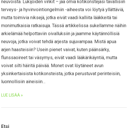
neuvoista. Lukijoiden vinkit – jaa omia kotikonstejasi tavallisiin
terveys- ja hyvinvointiongelmiin -aiheesta voi löytyä yllättäviä,
mutta toimivia niksejä, jotka eivät vaadi kalliita lääkkeitä tai
monimutkaisia ratkaisuja. Tässä artikkelissa sukellamme näihin
arkielämää helpottaviin oivalluksiin ja jaamme käytännöllisiä
neuvoja, jotka voivat tehdä arjesta sujuvampaa. Mistä apua
arjen haasteisiin? Usein pienet vaivat, kuten päänsärky,
flunssaoireet tai väsymys, eivät vaadi lääkärikäyntiä, mutta
voivat silti häiritä päivää. Monet ovat löytäneet avun
yksinkertaisista kotikonsteista, jotka perustuvat perinteisiin,
luonnollisiin aineisiin…
LUE LISÄÄ »
Etsi