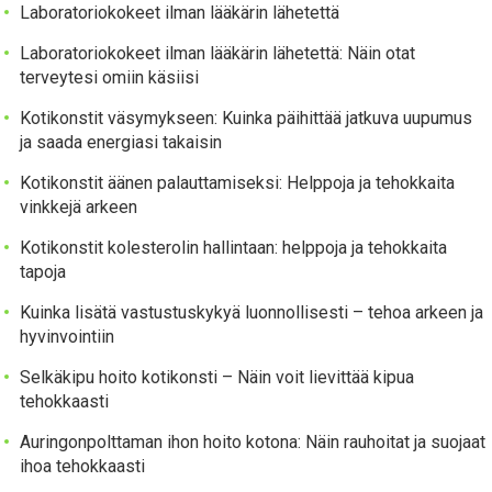
Laboratoriokokeet ilman lääkärin lähetettä
Laboratoriokokeet ilman lääkärin lähetettä: Näin otat
terveytesi omiin käsiisi
Kotikonstit väsymykseen: Kuinka päihittää jatkuva uupumus
ja saada energiasi takaisin
Kotikonstit äänen palauttamiseksi: Helppoja ja tehokkaita
vinkkejä arkeen
Kotikonstit kolesterolin hallintaan: helppoja ja tehokkaita
tapoja
Kuinka lisätä vastustuskykyä luonnollisesti – tehoa arkeen ja
hyvinvointiin
Selkäkipu hoito kotikonsti – Näin voit lievittää kipua
tehokkaasti
Auringonpolttaman ihon hoito kotona: Näin rauhoitat ja suojaat
ihoa tehokkaasti