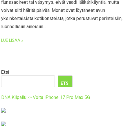
flunssaoireet tai väsymys, eivät vaadi lääkärikäyntiä, mutta
voivat silti häiritä päivää. Monet ovat löytäneet avun
yksinkertaisista kotikonsteista, jotka perustuvat perinteisiin,
luonnollisiin aineisiin…
LUE LISÄÄ »
Etsi
ETSI
DNA Kilpailu -> Voita iPhone 17 Pro Max 5G