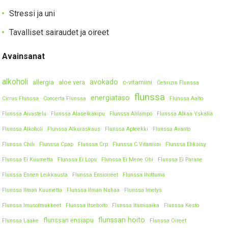
Stressi ja uni
Tavalliset sairaudet ja oireet
Avainsanat
alkoholi
avokado
allergia
aloe vera
c-vitamiini
Cetirizin Flunssa
flunssa
energiataso
Cirrus Flunssa
Concerta Flunssa
Flunssa Aalto
Flunssa Aivastelu
Flunssa Alaselkäkipu
Flunssa Alilämpö
Flunssa Alkaa Yskällä
Flunssa Alkoholi
Flunssa Alkuraskaus
Flunssa Apteekki
Flunssa Avanto
Flunssa Chili
Flunssa Cpap
Flunssa Crp
Flunssa C Vitamiini
Flunssa Ehkäisy
Flunssa Ei Kuumetta
Flunssa Ei Lopu
Flunssa Ei Mene Ohi
Flunssa Ei Parane
Flunssa Ennen Leikkausta
Flunssa Ensioireet
Flunssa Ihottuma
Flunssa Ilman Kuumetta
Flunssa Ilman Nuhaa
Flunssa Imetys
Flunssa Imusolmukkeet
Flunssa Itsehoito
Flunssa Itämisaika
Flunssa Kesto
flunssan hoito
flunssan ensiapu
Flunssa Lääke
Flunssa Oireet