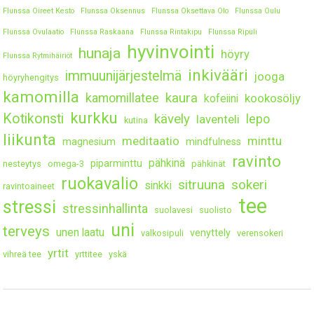
Flunssa Oireet Kesto
Flunssa Oksennus
Flunssa Oksettava Olo
Flunssa Oulu
Flunssa Ovulaatio
Flunssa Raskaana
Flunssa Rintakipu
Flunssa Ripuli
hyvinvointi
hunaja
höyry
Flunssa Rytmihäiriöt
inkivääri
immuunijärjestelmä
jooga
höyryhengitys
kamomilla
kaura
kamomillatee
kookosöljy
kofeiini
kurkku
Kotikonsti
kävely
lepo
laventeli
kutina
liikunta
meditaatio
minttu
magnesium
mindfulness
ravinto
pähkinä
piparminttu
nesteytys
omega-3
pähkinät
ruokavalio
sitruuna
sokeri
sinkki
ravintoaineet
tee
stressi
stressinhallinta
suolavesi
suolisto
uni
terveys
unen laatu
venyttely
valkosipuli
verensokeri
yrtit
vihreä tee
yrttitee
yskä