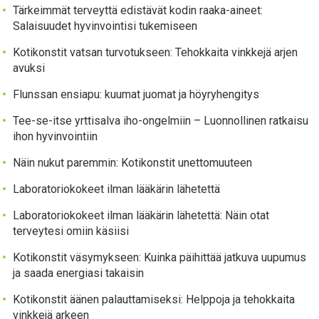
Tärkeimmät terveyttä edistävät kodin raaka-aineet:
Salaisuudet hyvinvointisi tukemiseen
Kotikonstit vatsan turvotukseen: Tehokkaita vinkkejä arjen
avuksi
Flunssan ensiapu: kuumat juomat ja höyryhengitys
Tee-se-itse yrttisalva iho-ongelmiin – Luonnollinen ratkaisu
ihon hyvinvointiin
Näin nukut paremmin: Kotikonstit unettomuuteen
Laboratoriokokeet ilman lääkärin lähetettä
Laboratoriokokeet ilman lääkärin lähetettä: Näin otat
terveytesi omiin käsiisi
Kotikonstit väsymykseen: Kuinka päihittää jatkuva uupumus
ja saada energiasi takaisin
Kotikonstit äänen palauttamiseksi: Helppoja ja tehokkaita
vinkkejä arkeen