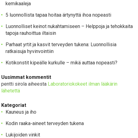
kemikaaleja
5 luonnollista tapaa hoitaa ärtynyttä ihoa nopeasti
Luonnolliset keinot nukahtamiseen – Helppoja ja tehokkaita
tapoja rauhoittua iltaisin
Parhaat yrtit ja kasvit terveyden tukena: Luonnollisia
ratkaisuja hyvinvointiin
Kotikonstit kipeälle kurkulle – mikä auttaa nopeasti?
Uusimmat kommentit
pentti sirola
aiheesta
Laboratoriokokeet ilman lääkärin
lähetettä
Kategoriat
Kauneus ja iho
Kodin raaka-aineet terveyden tukena
Lukijoiden vinkit