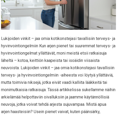
Lukijoiden vinkit – jaa omia kotikonstejasi tavallisiin terveys- ja
hyvinvointiongelmiin Kun arjen pienet tai suuremmat terveys- ja
hyvinvointiongelmat yllättävät, moni meistä etsii ratkaisuja
läheltä – kotoa, keittiön kaapeista tai isoäidin viisaista
neuvoista. Lukijoiden vinkit – jaa omia kotikonstejasi tavallisiin
terveys- ja hyvinvointiongelmiin -aiheesta voi löytyä yllättäviä,
mutta toimivia niksejä, jotka eivät vaadi kalliita lääkkeitä tai
monimutkaisia ratkaisuja. Tässä artikkelissa sukellamme näihin
arkielämää helpottaviin oivalluksiin ja jaamme käytännöllisiä
neuvoja, jotka voivat tehdä arjesta sujuvampaa. Mistä apua
arjen haasteisiin? Usein pienet vaivat, kuten päänsärky,