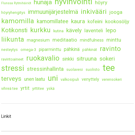
hyvinvointi
hunaja
höyry
Flunssa Rytmihäiriöt
inkivääri
immuunijärjestelmä
jooga
höyryhengitys
kamomilla
kaura
kamomillatee
kookosöljy
kofeiini
kurkku
Kotikonsti
kävely
lepo
laventeli
kutina
liikunta
meditaatio
minttu
magnesium
mindfulness
ravinto
pähkinä
piparminttu
nesteytys
omega-3
pähkinät
ruokavalio
sitruuna
sokeri
sinkki
ravintoaineet
tee
stressi
stressinhallinta
suolavesi
suolisto
uni
terveys
unen laatu
venyttely
valkosipuli
verensokeri
yrtit
vihreä tee
yrttitee
yskä
Linkit