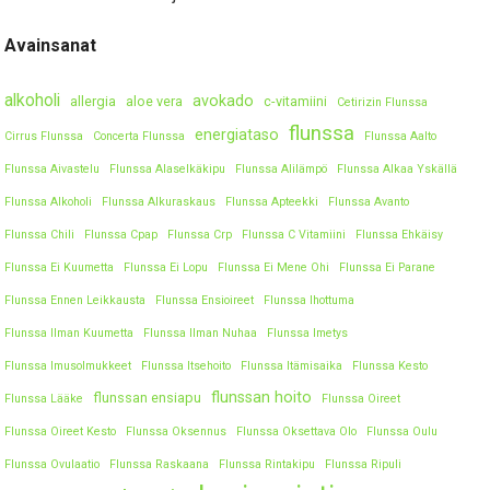
Avainsanat
alkoholi
avokado
allergia
aloe vera
c-vitamiini
Cetirizin Flunssa
flunssa
energiataso
Cirrus Flunssa
Concerta Flunssa
Flunssa Aalto
Flunssa Aivastelu
Flunssa Alaselkäkipu
Flunssa Alilämpö
Flunssa Alkaa Yskällä
Flunssa Alkoholi
Flunssa Alkuraskaus
Flunssa Apteekki
Flunssa Avanto
Flunssa Chili
Flunssa Cpap
Flunssa Crp
Flunssa C Vitamiini
Flunssa Ehkäisy
Flunssa Ei Kuumetta
Flunssa Ei Lopu
Flunssa Ei Mene Ohi
Flunssa Ei Parane
Flunssa Ennen Leikkausta
Flunssa Ensioireet
Flunssa Ihottuma
Flunssa Ilman Kuumetta
Flunssa Ilman Nuhaa
Flunssa Imetys
Flunssa Imusolmukkeet
Flunssa Itsehoito
Flunssa Itämisaika
Flunssa Kesto
flunssan hoito
flunssan ensiapu
Flunssa Lääke
Flunssa Oireet
Flunssa Oireet Kesto
Flunssa Oksennus
Flunssa Oksettava Olo
Flunssa Oulu
Flunssa Ovulaatio
Flunssa Raskaana
Flunssa Rintakipu
Flunssa Ripuli