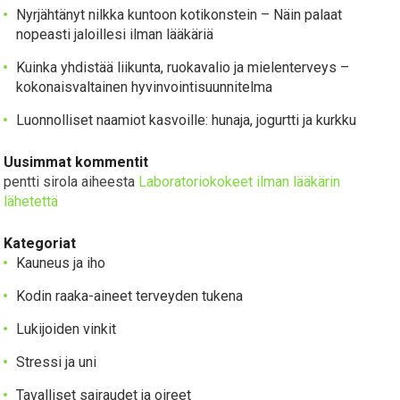
Nyrjähtänyt nilkka kuntoon kotikonstein – Näin palaat
nopeasti jaloillesi ilman lääkäriä
Kuinka yhdistää liikunta, ruokavalio ja mielenterveys –
kokonaisvaltainen hyvinvointisuunnitelma
Luonnolliset naamiot kasvoille: hunaja, jogurtti ja kurkku
Uusimmat kommentit
pentti sirola
aiheesta
Laboratoriokokeet ilman lääkärin
lähetettä
Kategoriat
Kauneus ja iho
Kodin raaka-aineet terveyden tukena
Lukijoiden vinkit
Stressi ja uni
Tavalliset sairaudet ja oireet