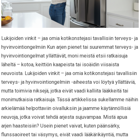
Lukijoiden vinkit – jaa omia kotikonstejasi tavallisiin terveys- ja
hyvinvointiongelmiin Kun arjen pienet tai suuremmat terveys- ja
hyvinvointiongelmat yllättävät, moni meistä etsii ratkaisuja
läheltä – kotoa, keittiön kaapeista tai isoäidin viisaista
neuvoista. Lukijoiden vinkit – jaa omia kotikonstejasi tavallisiin
terveys- ja hyvinvointiongelmiin -aiheesta voi löytyä yllättäviä,
mutta toimivia niksejä, jotka eivät vaadi kalliita lääkkeitä tai
monimutkaisia ratkaisuja. Tässä artikkelissa sukellamme näihin
arkielämää helpottaviin oivalluksiin ja jaamme käytännöllisiä
neuvoja, jotka voivat tehdä arjesta sujuvampaa. Mistä apua
arjen haasteisiin? Usein pienet vaivat, kuten päänsärky,
flunssaoireet tai väsymys, eivät vaadi lääkärikäyntiä, mutta