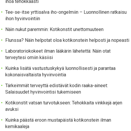
ihoa tehokkaasti
Tee-se-itse yrttisalva iho-ongelmiin – Luonnollinen ratkaisu
ihon hyvinvointiin
Näin nukut paremmin: Kotikonstit unettomuuteen
Flunssa? Näin helpotat oloa kotikonstein helposti ja nopeasti
Laboratoriokokeet ilman lääkärin lähetettä: Näin otat
terveytesi omiin käsiisi
Kuinka lisätä vastustuskykyä luonnollisesti ja parantaa
kokonaisvaltaista hyvinvointia
Tärkeimmät terveyttä edistävät kodin raaka-aineet:
Salaisuudet hyvinvointisi tukemiseen
Kotikonstit vatsan turvotukseen: Tehokkaita vinkkejä arjen
avuksi
Kuinka päästä eroon mustapäistä kotikonstein ilman
kemikaaleja