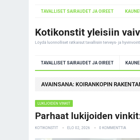
TAVALLISET SAIRAUDET JA OIREET
KAUNEU
Kotikonstit yleisiin vai
Löydä luonnolliset ratkaisut tavallisiin terveys- ja hyvinvoi
TAVALLISET SAIRAUDET JA OIREET
KAUNE
AVAINSANA:
KOIRANKOPIN RAKENTA
LUKIJOIDEN VINKIT
Parhaat lukijoiden vinkit
KOTIKONSTIT
ELO 02, 2026
0 KOMMENTTIA