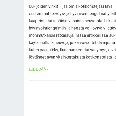
Lukijoiden vinkit – jaa omia kotikonstejasi tavall
suuremmat terveys- ja hyvinvointiongelmat yllättä
kaapeista tai isoäidin viisaista neuvoista. Lukijoi
hyvinvointiongelmiin -aiheesta voi löytyä yllättäviä
monimutkaisia ratkaisuja. Tässä artikkelissa suk
käytännöllisiä neuvoja, jotka voivat tehdä arjest
kuten päänsärky, flunssaoireet tai väsymys, eivät 
löytäneet avun yksinkertaisista kotikonsteista, jo
LUE LISÄÄ »