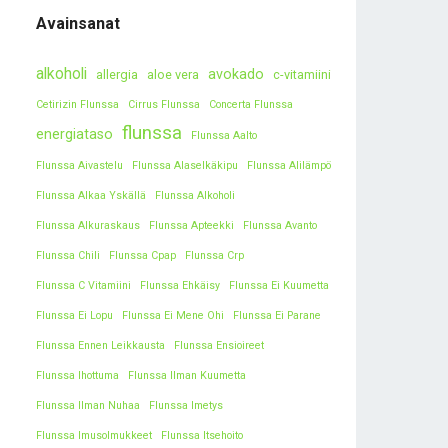
Avainsanat
alkoholi
avokado
allergia
aloe vera
c-vitamiini
Cetirizin Flunssa
Cirrus Flunssa
Concerta Flunssa
flunssa
energiataso
Flunssa Aalto
Flunssa Aivastelu
Flunssa Alaselkäkipu
Flunssa Alilämpö
Flunssa Alkaa Yskällä
Flunssa Alkoholi
Flunssa Alkuraskaus
Flunssa Apteekki
Flunssa Avanto
Flunssa Chili
Flunssa Cpap
Flunssa Crp
Flunssa C Vitamiini
Flunssa Ehkäisy
Flunssa Ei Kuumetta
Flunssa Ei Lopu
Flunssa Ei Mene Ohi
Flunssa Ei Parane
Flunssa Ennen Leikkausta
Flunssa Ensioireet
Flunssa Ihottuma
Flunssa Ilman Kuumetta
Flunssa Ilman Nuhaa
Flunssa Imetys
Flunssa Imusolmukkeet
Flunssa Itsehoito