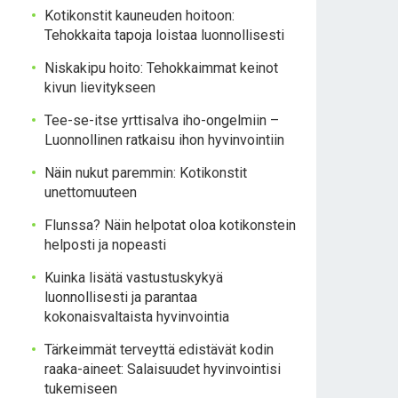
Kotikonstit kauneuden hoitoon:
Tehokkaita tapoja loistaa luonnollisesti
Niskakipu hoito: Tehokkaimmat keinot
kivun lievitykseen
Tee-se-itse yrttisalva iho-ongelmiin –
Luonnollinen ratkaisu ihon hyvinvointiin
Näin nukut paremmin: Kotikonstit
unettomuuteen
Flunssa? Näin helpotat oloa kotikonstein
helposti ja nopeasti
Kuinka lisätä vastustuskykyä
luonnollisesti ja parantaa
kokonaisvaltaista hyvinvointia
Tärkeimmät terveyttä edistävät kodin
raaka-aineet: Salaisuudet hyvinvointisi
tukemiseen