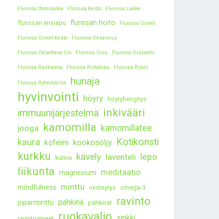
Flunssa Itämisaika
Flunssa Kesto
Flunssa Lääke
flunssan hoito
flunssan ensiapu
Flunssa Oireet
Flunssa Oireet Kesto
Flunssa Oksennus
Flunssa Oksettava Olo
Flunssa Oulu
Flunssa Ovulaatio
Flunssa Raskaana
Flunssa Rintakipu
Flunssa Ripuli
hunaja
Flunssa Rytmihäiriöt
hyvinvointi
höyry
höyryhengitys
inkivääri
immuunijärjestelmä
kamomilla
kamomillatee
jooga
kaura
Kotikonsti
kookosöljy
kofeiini
kurkku
kävely
lepo
laventeli
kutina
liikunta
meditaatio
magnesium
minttu
mindfulness
nesteytys
omega-3
ravinto
pähkinä
piparminttu
pähkinät
ruokavalio
sinkki
ravintoaineet