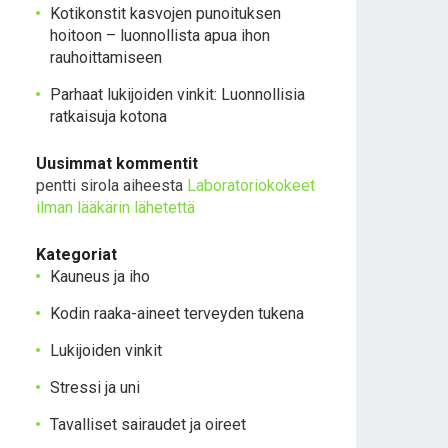
Kotikonstit kasvojen punoituksen
hoitoon – luonnollista apua ihon
rauhoittamiseen
Parhaat lukijoiden vinkit: Luonnollisia
ratkaisuja kotona
Uusimmat kommentit
pentti sirola
aiheesta
Laboratoriokokeet
ilman lääkärin lähetettä
Kategoriat
Kauneus ja iho
Kodin raaka-aineet terveyden tukena
Lukijoiden vinkit
Stressi ja uni
Tavalliset sairaudet ja oireet