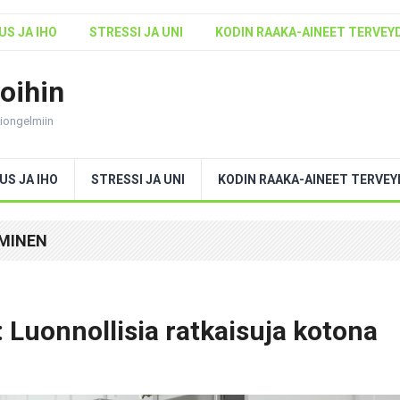
S JA IHO
STRESSI JA UNI
KODIN RAAKA-AINEET TERVEY
voihin
ntiongelmiin
US JA IHO
STRESSI JA UNI
KODIN RAAKA-AINEET TERVE
MINEN
: Luonnollisia ratkaisuja kotona