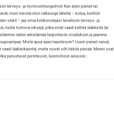
isiin terveys- ja hyvinvointiongelmiin Kun arjen pienet tai
vät, moni meistä etsii ratkaisuja läheltä – kotoa, keittiön
den vinkit – jaa omia kotikonstejasi tavallisiin terveys- ja
, mutta toimivia niksejä, jotka eivät vaadi kalliita lääkkeitä tai
ellamme näihin arkielämää helpottaviin oivalluksiin ja jaamme
a sujuvampaa. Mistä apua arjen haasteisiin? Usein pienet vaivat,
vaadi lääkärikäyntiä, mutta voivat silti häiritä päivää. Monet ovat
tka perustuvat perinteisiin, luonnollisiin aineisiin…