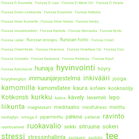
Flunssa Ei Kuumetta
Flunssa Ei Lopu
Flunssa Ei Mene Ohi
Flunssa Ei Parane
Flunssa Ennen Leikkausta
Flunssa Ensioireet
Flunssa Ihottuma
Flunssa Ilman Kuumetta
Flunssa Ilman Nuhaa
Flunssa Imetys
Flunssa Imusolmukkeet
Flunssa Itsehoito
Flunssa Itämisaika
Flunssa Kesto
flunssan hoito
flunssan ensiapu
Flunssa Lääke
Flunssa Oireet
Flunssa Oireet Kesto
Flunssa Oksennus
Flunssa Oksettava Olo
Flunssa Oulu
Flunssa Ovulaatio
Flunssa Raskaana
Flunssa Rintakipu
Flunssa Ripuli
hyvinvointi
hunaja
höyry
Flunssa Rytmihäiriöt
inkivääri
immuunijärjestelmä
jooga
höyryhengitys
kamomilla
kaura
kamomillatee
kookosöljy
kofeiini
kurkku
Kotikonsti
kävely
lepo
laventeli
kutina
liikunta
meditaatio
minttu
magnesium
mindfulness
ravinto
pähkinä
piparminttu
nesteytys
omega-3
pähkinät
ruokavalio
sitruuna
sokeri
sinkki
ravintoaineet
tee
stressi
stressinhallinta
suolavesi
suolisto