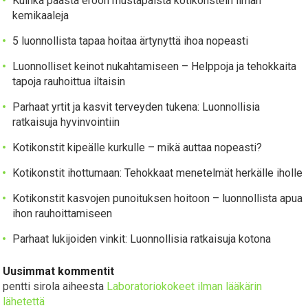
Kuinka päästä eroon mustapäistä kotikonstein ilman
kemikaaleja
5 luonnollista tapaa hoitaa ärtynyttä ihoa nopeasti
Luonnolliset keinot nukahtamiseen – Helppoja ja tehokkaita
tapoja rauhoittua iltaisin
Parhaat yrtit ja kasvit terveyden tukena: Luonnollisia
ratkaisuja hyvinvointiin
Kotikonstit kipeälle kurkulle – mikä auttaa nopeasti?
Kotikonstit ihottumaan: Tehokkaat menetelmät herkälle iholle
Kotikonstit kasvojen punoituksen hoitoon – luonnollista apua
ihon rauhoittamiseen
Parhaat lukijoiden vinkit: Luonnollisia ratkaisuja kotona
Uusimmat kommentit
pentti sirola
aiheesta
Laboratoriokokeet ilman lääkärin
lähetettä