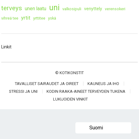
uni
terveys
unen laatu
venyttely
valkosipuli
verensokeri
yrtit
vihreä tee
yrttitee
yskä
Linkit
©
KOTIKONSTIT
TAVALLISET SAIRAUDET JA OIREET
KAUNEUS JA IHO
STRESSI JA UNI
KODIN RAAKA-AINEET TERVEYDEN TUKENA
LUKIJOIDEN VINKIT
Suomi