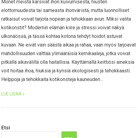
Monet meistä kärsivät ihon kuivumisesta, hiusten
elottomuudesta tai sameasta ihonväristä, mutta luonnolliset
ratkaisut voivat tarjota nopean ja tehokkaan avun. Miksi valita
kotikonstit? Modernin elämän kiire ja stressi voivat näkyä
ulkonäössä, ja tässä kohtaa kotona tehdyt hoidot astuvat
kuvaan. Ne eivät vain säästä aikaa ja rahaa, vaan myös tarjoavat
mahdollisuuden välttää ylimääräisiä kemikaaleja, jotka voivat
pitkällä aikavälillä olla haitallisia. Käyttämällä keittiösi aineksia
voit hoitaa ihoa, hiuksia ja kynsiä ekologisesti ja tehokkaasti.
Helppoja ja tehokkaita kotikonsteja kauneuden…
LUE LISÄÄ »
Etsi