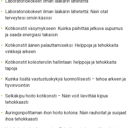
Laboratoriokokeet ilman lääkärin lähetettä
Laboratoriokokeet ilman lääkärin lähetettä: Näin otat
terveytesi omiin käsiisi
Kotikonstit väsymykseen: Kuinka päihittää jatkuva uupumus
ja saada energiasi takaisin
Kotikonstit äänen palauttamiseksi: Helppoja ja tehokkaita
vinkkejä arkeen
Kotikonstit kolesterolin hallintaan: helppoja ja tehokkaita
tapoja
Kuinka lisätä vastustuskykyä luonnollisesti – tehoa arkeen ja
hyvinvointiin
Selkäkipu hoito kotikonsti – Näin voit lievittää kipua
tehokkaasti
Auringonpolttaman ihon hoito kotona: Näin rauhoitat ja suojaat
ihoa tehokkaasti