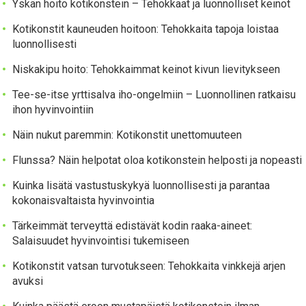
Yskän hoito kotikonstein – Tehokkaat ja luonnolliset keinot
Kotikonstit kauneuden hoitoon: Tehokkaita tapoja loistaa
luonnollisesti
Niskakipu hoito: Tehokkaimmat keinot kivun lievitykseen
Tee-se-itse yrttisalva iho-ongelmiin – Luonnollinen ratkaisu
ihon hyvinvointiin
Näin nukut paremmin: Kotikonstit unettomuuteen
Flunssa? Näin helpotat oloa kotikonstein helposti ja nopeasti
Kuinka lisätä vastustuskykyä luonnollisesti ja parantaa
kokonaisvaltaista hyvinvointia
Tärkeimmät terveyttä edistävät kodin raaka-aineet:
Salaisuudet hyvinvointisi tukemiseen
Kotikonstit vatsan turvotukseen: Tehokkaita vinkkejä arjen
avuksi