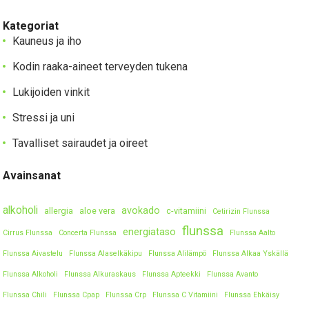
Kategoriat
Kauneus ja iho
Kodin raaka-aineet terveyden tukena
Lukijoiden vinkit
Stressi ja uni
Tavalliset sairaudet ja oireet
Avainsanat
alkoholi
avokado
allergia
aloe vera
c-vitamiini
Cetirizin Flunssa
flunssa
energiataso
Cirrus Flunssa
Concerta Flunssa
Flunssa Aalto
Flunssa Aivastelu
Flunssa Alaselkäkipu
Flunssa Alilämpö
Flunssa Alkaa Yskällä
Flunssa Alkoholi
Flunssa Alkuraskaus
Flunssa Apteekki
Flunssa Avanto
Flunssa Chili
Flunssa Cpap
Flunssa Crp
Flunssa C Vitamiini
Flunssa Ehkäisy